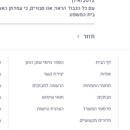
2012 ואילך.
עם כל הכבוד הראוי, אנו סבורים, כי עמדתן הא
בית-המשפט.
חזור
דף הבית
הספר מיסוי שוק ההון
ע
אודות
יצירת קשר
מ
תחומי התמחות
הרשמה למבזקים
מ
מבזקים
תנאי שימוש
מ
פרסומי המשרד
הצהרת נגישות
מ
מדורים מקצועיים
מ