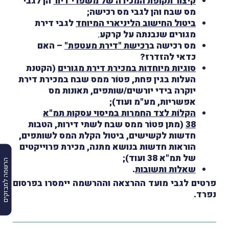
קיצור תקופת המכירה של משפרי דיור
הן לגבי
מס שבח והן לגבי מס רכישה;
ביטול החישוב הליניארי המיוחד
לגבי דירת
מגורים שנבנתה על קרקע
;
מס רכישה ב
רכישת "דירת מעטפת"
– האם
כדאי להזדרז?
סוגיות מיוחדות במכירת דירת מגורים
(הקטנת
העלות בגין פחת, פטוֹר ממס שבח במכירת דירת
יוקרה בידי יורשים/שותפים, תאונות מס
אפשריות, מע"מ ועוד);
הקלוֹת לצד החמרות במיסוי עסקות תמ"א
38
(
מתן פטוֹר ממס שבח לשתי דירות, הטבות
חדשות לקשישים, ביטול הקלת המס לשותפים,
הוראות חדשות בנושא מתנה, מכירת פרוייקטים
של תמ"א 38 ועוד);
הרשמה למבזקים
שאלות ותשובות
.
פרטים לגבי מועד ההרצאה וההרשמה יימסרו בפרסום
נפרד.