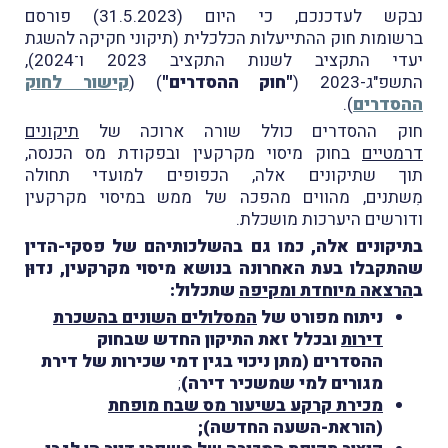
נבקש לעדכנכם, כי היום (31.5.2023) פורסם
ברשומות חוק ההתייעלות הכלכלית (תיקוני חקיקה להשגת
יעדי התקציב לשנות התקציב 2023 ו־2024),
התשפ"ג-2023 (
"חוק ההסדרים"
) (
קישור לחוק
ההסדרים
).
חוק ההסדרים כולל שורה ארוכה של
תיקונים
דרמטיים
בחוק מיסוי מקרקעין ובפקודת מס הכנסה,
תוך שתיקונים אלה, הכפופים ל
מועדי תחולה
מִשתנים, מהווים מהפכה של ממש במיסוי מקרקעין
ודורשים היערכות מושכלת.
בתיקונים אלה, כמו גם בהשלכותיהם של פסקי-הדין
שהתקבלו בעת האחרונה בנושא מיסוי מקרקעין, נדוּן
ב
הרצאה מיוחדת ומקיפה
שתכלול:
ניתוח מפורט של
המסלולים השונים בהשכרת
דירות
ובכלל זאת התיקון החדש שבחוק
ההסדרים (מתן ניכוי בגין דמי שכירות של דירת
מגורים למי שמשכיר דירה)
;
מכירת קרקע בשיעור מס שבח מופחת
(הוראת-השעה החדשה);