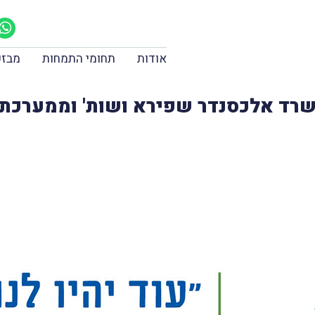
אודות
תחומי התמחות
מבזק
לכסנדר שפירא ושות' וממערכת CapiTax.co.il