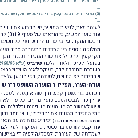
"'יום המכירה' או 'יום הפעולה' לענין חישוב השבח והמס הו
...
(3) במכירת זכות במקרקעין בידי מדינת ישראל, רשות הפיתוח או קרן קיימת לישראל - יום אישור העסקה בידי מנהל רשות מקרקעי ישראל או בידי מי שהוא הסמיך לכך.
..."
לעומת זאת,
לגישת המשיב
, יש לקבוע את שווי 
עוד טו
נרכשו המקרקעין בייעודם החדש, ואין כל חשיבות
מקרקעין ולהגדיל את שווי המכירה וכנגזר מכך 
בפועל ולפיכך, ולאור הלכת
שרביט
(
ע"א 2960/95
העוררת מתנגדת לכך, בעיקר לאור השיהוי בהצג
שהפיתוח לא הושלם, לטענתה, כפי הנטען על-ידי
ועדת-הערר
, מפי יו"ר הוועדה השופט ד"ר ש'
השופט בורנשטין קבע, תוך שהוא מַפנה לפסק-ה
עדיין כדי לגבש הסכם סופי ומחיֵיב, וכל עוד לא
שיש לאישור זה משמעות משפטית וכלכלית. השו
דמי החכירה מהווים את "הקיבול", שכּן יותר נ
וכידוע גם חוזה עם תנאי
חתימת הסכם הפיתוח ועוד)
עוד קבע השופט בורנשטין, כי העיקרון לפיו לצ
לעמדתה של העוררת, למסקנה לפיה די באישור ה