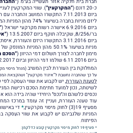
חברת בית חלקיה אזור תעשייה בע"מ (
"החברה"
כ-20 דונם (
"המקרקעין"
). שווי המקרקעין לעניין מס רכישה נקבע לסך ש
ביום 7.11.2013 התקשרו המושב והחברה עם חברת אלדד ונדב נדל"ן בע"מ (
ליזם מניות בחברה בשיעור 74% מהון המניות המונפק של החברה (
ביום 6.9.2016 אישרה רשות מקרקעי ישראל (
"
בר/8/256, שקיבלה תוקף ביום 13.5.2007 (
"אי
ביום 3.11.2016 התקשרו היזם והע
מניות בשיעור 50.1% מהון המ
מימון לחברה לצורך תשלום דמי ההיוון (
"הסכם ר
ביום 6.11.2016 שולמו דמי ההיוון וביום 2.2.2017 נחתם הסכם הפיתוח בין רמ"י לבין החברה (
המחלוקת בין העוררת לבין המשיב
(מנהל מיסוי מק
על כך שהחברה נחשבת ל"איגוד מקרקעין" ושהקצאת המניות
לטענת העוררת
, יש לקבוע את שווי העִסקה לפי 
לשיטתה, נכון למועד חתימת הסכם רכישת המניות
נכסים כלשהם וה"נכס" היחידי שהיה בידה הוא אך
עוד טענה העוררת, ועניין זה עומד במרכז המחל
מסעיף 19(3) לחוק מיסוי מקרקעין,
*
די באישור 
המניות שלגביהם יש לקבוע את שווי העִסקה בה
הפיתוח.
* סעיף 19 לחוק מיסוי מקרקעין קובע כדלקמן: