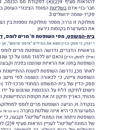
להוראות סעיף 9(2)(א) לפקוד
חבר-בני-אדם
בשליטת
המוסד הציבורי העוסק 
פקיד-שומה ירושלים 3.
את המערערת בקנסות גירעון.
בית-המשפט
, מפי השופטת ח' מרים לומפ,
דח
* יצוין, כי פסק-הדין נושא את המילים "איסור פרסום", אך כאמור פ
בראשית הדברים, נדרשה השופטת מרים לומפ 
והאם יש ללמוד ממנו על כך שג
ואילך לפסק-הדין)
השופטת בָּחנה את הראיות שהוצגו בפניה וקבעה
לאחר מכן, נדרשה השופטת לטענת ההתיישנות שה
השופטת ציינה, כי לכאורה השומה לפי מיטב 
פסק-הדין של בית-המשפט המחוזי מרכז-לוד
(ה
נישום לתיקון דו"ח על ההכנסות שהוגש על ידו
מהותי, האריך תיקון זה את תקופת ההתיישנות,
בנקודה זו, הגיעה השופטת מרים לומפ למחלוק
המערערת כי היא אינה שולטת בחברה
(ראו פס' 78 ואילך לפסק-הדין)
השופטת ניתחה את המונח "שליטה" וקבעה, כי יש 
של המ
הפעילות של הגוף הנשלט. כך, לשיטתה, ההלכה