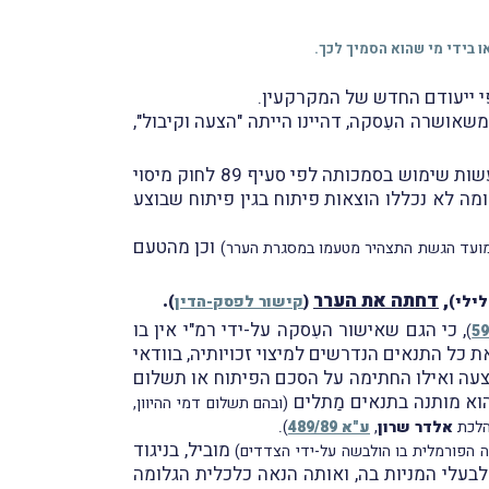
פי ייעודם החדש של המקרקעין.
 וכי בכל מקרה, משאושרה העִסקה, דהיינו הייתה "הצעה וקיבול",
מחלוקת נוספת בין הצדדים התעוררה סביב טענת המשיב, כי לא רק שעל הוועדה לדחות את הערר, אלא שעליה לעשות שימוש בסמכותה לפי סעיף 89 לחוק מיסוי
מה לא נכללו הוצאות פיתוח בגין פיתוח שבוצע
וכן מהטעם
במועד הגשת התצהיר מטעמו במסגרת הערר)
,
דחתה את הערר
.
לילי)
(
קישור לפסק-הדין
)
, כי הגם שאישור העִסקה על-ידי רמ"י אין בו
)
ת כל התנאים הנדרשים למיצוי זכויותיה, בוודאי
עה ואילו החתימה על הסכם הפיתוח או תשלום
הוא מותנה בתנאים מַתלים
(ובהם תשלום דמי ההיוון,
.
הלכת
אלדר שרון
,
ע"א 489/89
)
מוביל, בניגוד
 הפורמלית בו הולבשה על-ידי הצדדים)
בעלי המניות בה, ואותה הנאה כלכלית הגלומה