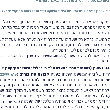
א היום שבו נעשתה המכירה או הפעולה באיגוד, ואולם –
העִסקה בהתאם לשווי שנקבע לעניין תשלום דמי ההיוון, דהיינו על-
ען המשיב, כי הוראתו של סעיף 19(3) לחוק מיסוי מקרקעין חלה גם על מישור בעלי המניות,
 למועד שבו נחתם הסכם הפיתוח או שולמו דמי ההיוון בפועל.
את מס הרכישה: לטענתו, הסתבר לקראת הכנת הדיון בערר כי בשו
היה מקום לצרפם לשווי המכירה.
)
ת הדרישה להגדלת השוֹוי
(לטענתה, המשיב העלה עניין זה לראשונה רק 
 המשיב.
 בורנשטין
(בהסכמת חברי הוועדה עו"ד מ' בן לולו ושמאי מקרקעין א' 
דין של בית-המשפט העליון בעניין
קבוצת עין צורים
(
ע"א 5922/99
 שולמו דמי ההיוון ונחתם הסכם הפיתוח אין לומר כי החברה קיימה א
פט דחה את טענת העוררת לפיה אישור העִסקה מהווה אך ורק הצ
כון להתייחס לאישור העִסקה כיוצר הסכם משפטי בעל תוקף הגם ש
 מַתלה הוא חוזה שלם ממועד כריתתו על אף שתוצאותיו מושעות
(
ורך דיני המס יש לבחון את מהותה הכלכלי של העִסקה
(ולא את הצורה
עִסקה על-ידי רמ"י כדי להצמיח הנאה כלכלית לחברה, וממילא ל