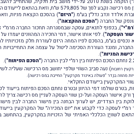
) הוקמה בשנת 2010 על-ידי מושב בית חלקיה, שהת
ל 579,805 ש"ח, וזאת בהתאם לייעודם החקלאי באותה עת.
"היזם"
"הסכם ההקצאה"
).
רמ"י"
שור העִסקה"
). לפי אותו אישור, דמי החכירה המהוּונים יעמדו על 9,303,840 ש"ח לפני מע"מ (
וררת, איסתא נכסים בע"מ, בהסכם לפיו המחה היזם לעוררת חלק מזכויו
ניות המונפק של החברה, ומנגד העוררת הסכימה ליטול על עצמה את התחיי
כישת המניות"
).
"הסכם הפיתוח"
).
) נעה סביב השוֹוי שלפי יחושב מס הרכישה שעליה לש
רקעין רחובות
.
 מהווה בגֶדר "פעולה באיגוד מקרקעין" החייבת במס רכישה)
שווי המקרקעין בייעודם החקלאי.
, בטרם שולמו דמי ההיוון ובטרם נחתם הסכם הפיתוח בייעוד לפ
 ורק אישור העִסקה ועל-כן שווי העִסקה לעניין מס רכישה צריך ל
וקת בין הצדדים, יש לערוך הבחנה בין מישור החברה לבין מישו
רמ"י לעסקה כדי לקבוֹע את "יום המכירה" של המקרקעין בייעוד
תאם לשוויָן הכלכלי האמיתי של הזכויות במקרקעין, בהתחשב 