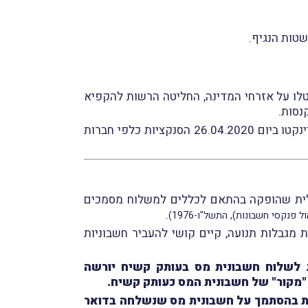
טות הנגיף.
טלו על אזרחי המדינה, החליטה הרשות להקפיא
כדי ליַיתר את חובתן של החברות לתקן את ההפרות וכי נכון למועד זה, יינקטו ביום 26.04.2020 הסנקציות כלפי חברות
לית שהופקה בהתאם לכללים למשלוח מסמכים
.
פנקסי חשבונות), התשל"ו-1976)
 מגבלות תנועה, קיים קושי להעביר חשבוניות
הג לשלוח חשבונית מס בעותק קשיח יורשה
 "מקור" של חשבונית המס כעותק קשיח.
ות בהסתמך על חשבונית מס שנשלחה בדואר