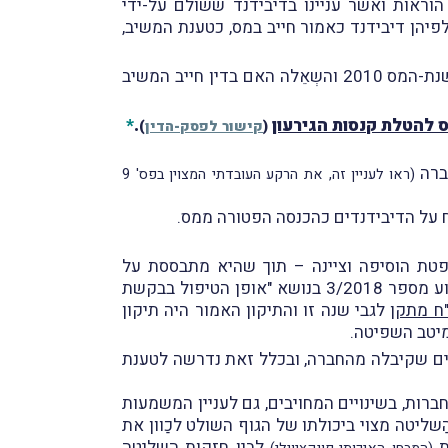
ותן הוראות ואשר עניינו בדיבידנד ששולם על-ידי
ראות סעיף 125ב(4) לפקודה לפיהן דיבידנד כאמור חייב במס, כטענת המשיב,
מחלוקת זו גררה מספר מחלוקות נוספות בין הצדדים ובכלל זאת שאלת התיישנות השומה שהוציא המשיב לגבי שנת-המס 2010 והשְאֵלה האם בדין חייב המשיב
 להטלת קנסות הגירעון
.
*
(
קישור לפסק-הדין
)
ברה
(ראו לעניין זה, את הרקע העובדתי המצוין בפס' 9
ח על הדיבידנדים כהכנסה הפטורה ממס.
פטת הוסיפה וציינה – תוך שהיא מתבססת על
ועל הוראת ביצוע מספר 3/2018 בנושא "אופן הטיפול בבקשת
"ח מתקן
לגבי שנה זו והתיקון האמור היה תיקון
מיטב השפיטה.
ים שקיבלה מהחברה, ובכלל זאת נדרשה לטענת
ברות, בשינויים המחויבים, גם לעניין המשמעות
 בבחינת יכולת הַשליטה מצוי ביכולתו של הגוף השולט לכַוון את
ת
לבין חזקות הַשליטה