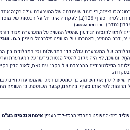
סוגיה זו וציינה, כי בעוד שעמדתה של המערערת עולה בקנה אחד
), הובעו בספרות דעות אחרות לפיהן סעיף 126(ב) לפקודה אינו 
הרון נמדר
.
(בספרו
מס הכנסה
)
מפ לקנסות הגירעון שהטיל המשיב על המערערת מכוח הוראות סעיף 191(ב) לפקודת
יב, דבר המחייב, כאמרתו של השופט זילברטל בעניין
ר.מ. שבי
נהלותה של המערערת עולה כדי התרשלות וכי המחלוקת בין המ
ָל; ומשכך, לא היה מקום להטיל קנסות גירעון על המערערת וערע
ילותה הפילנטרופית המבורכת של הקרן. עם זאת, לאור הדין הקיים
בפקודה.
ומות לפי אותו סעיף. בהתאם, קבעה השופטת, כי השומה תתוק
שליד בית-המשפט המחוזי מרכז-לוד בעניין
איסתא נכסים בע"מ
.