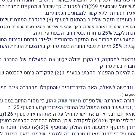
חלה גם ביחס להגדרת המונח "שליטה" שבסעיף 9(2)(ב) לפקודה, כך ש
אגיד המוחזק ללא קשר למבחנים הכמותיים.
אם לסעיף (3) להגדרת המונח "שליטה" שבסעיף 9(2)(ב) לפקודה
ברה בעת פירוקה.
 המערערת לסתור את החזקה הכמותית על-ידי הוכחת נסיבות הסות
אחרות סתירת חזקת הַשליטה העולה מהזכות לקבלת 25% מיתרת נכסי החברה בעת פיר
יאות למסקנה, כי הקרן יכולה לכַוון את הפעילות של החברה
בהתאם, קבעה השופטת, כי אין המערערת יכולה להינות מ
ונדרשה לשאלה, האם הדיבידנדים שהתקבלו מהחברה אינם חייב
.
הדורה האחרונה של ספרנו
מיסוי שוק ההון
, כי מקור החיוב במס ע
השופטת
בנוסף להוראת הפטוֹר הקבועה בסעיף 9(2), 
 על דיבידנד מאותן חברות רק למצבי שוליים, וזאת בניגוד ל