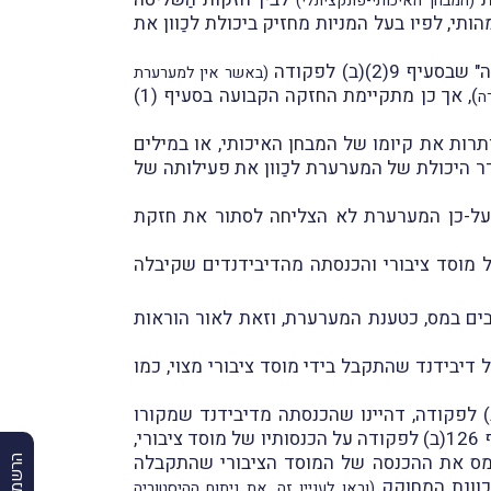
(המבחן האיכותי-פונקציונלי)
ככל שמתקיים המבחן המהותי, לפיו בעל המניות מחזיק ביכולת לכַוון את
(באשר אין למערערת
), אך כן מתקיימת החזקה הקבועה בסעיף (1)
רות את קיומו של המבחן האיכותי, או במילים
וק באמצעות הוכחת היעדר היכולת של המערערת לכַוון את פעילותה של
 ועל-כן המערערת לא הצליחה לסתור את חזקת
הפטוֹר הקבוע בסעיף 9(2) לפקודה ביחס להכנסה של מוסד ציבורי והכנסתה מהדיבידנדים שקיבלה
ים במס, כטענת המערערת, וזאת לאור הוראות
ל דיבידנד שהתקבל בידי מוסד ציבורי מצוי, כמו
 דחתה את טענת המערערת, כי היות שהיא חבר-בני-אדם אזי יש להחיל עליה את הוראות סעיף 126(ב) לפקודה, דהיינו שהכנסתה מדיבידנד שמקורו
בַּחברה לא צריכה להיכלל בחישוב הכנסתה החייבת לפי סעיף 126(א) לפקודה. שכּן, החלת ההחרגה הקבועה בסעיף 126(ב) לפקודה על הכנסותיו של מוסד ציבורי,
תרוקן מתוקף למעשה את החלק שבסעיף 9(2)(א) שאינו פוֹטר ממס את ההכנסה של המוסד הציבורי שהתקבלה
כוונת המחוקק
(וראו לעניין זה, את ניתוח ההיסטוריה