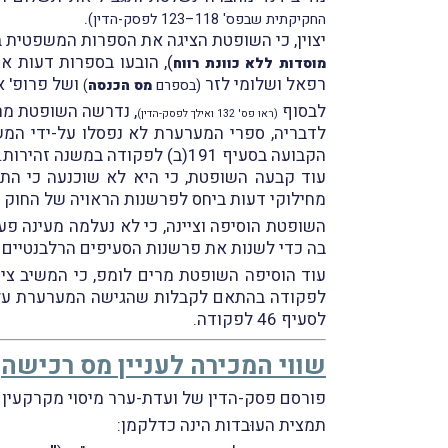
.
החקיקתית שבפס' 118–123 לפסק-הדין)
יצוין, כי השופטת הציגה את הספרות המשפטית ב
מוסדות ללא כוונת רווח
רפאל ושלומי לזר
ושל פרופ' א
(בספרם
מס הכנסה
)
לבסוף
, נדרשה השופטת מרים לו
(ראו פס' 132 ואילך לפסק-הדין)
לדבריה, ספרי המערערת לא נפסלו על-ידי המש
הקבועה בסעיף 191(ב) לפקודה במשנה זהירות.
עוד קבעה השופטת, כי היא לא שוכנעה כי הת
מחילוקי דעות ביחס לפרשנות הראויה של החוק הח
השופטת הוסיפה וציינה, כי לא נעלמה מעינה פע
בה כדי לשנות את פרשנות הסעיפים הרלבנטיים 
לפקודה בהתאם לקבלות שהגישה המערערת על תר
לסעיף 46 לפקודה.
שווי המכירה לעניין מס רכישה
פורסם פסק-הדין של ועדת-ערר מיסוי מקרקעין 
תמצית העוּבדות הינה כדלקמן: