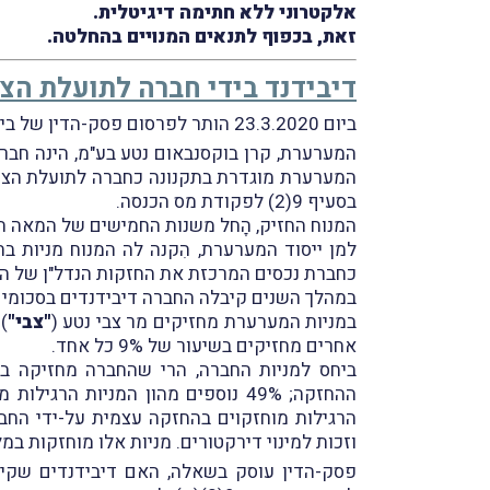
אלקטרוני ללא חתימה דיגיטלית.
זאת, בכפוף לתנאים המנויים בהחלטה.
דיבידנד בידי חברה לתועלת הציב
ביום 23.3.2020 הותר לפרסום פסק-הדין של בית-המשפט המחוזי בירושלים בעניין
המערערת, קרן בוקסנבאום נטע בע"מ, הינה חברה שהוקמה בשנת 1971 על-י
המערערת מוגדרת בתקנונה כחברה לתועלת הציבו
בסעיף 9(2) לפקודת מס הכנסה.
המנוח החזיק, הָחל משנות החמישים של המאה ה
למן ייסוד המערערת, הִקנה לה המנוח מניות ב
כחברת נכסים המרכזת את החזקות הנדל"ן של ה
במהלך השנים קיבלה החברה דיבידנדים בסכומים
במניות המערערת מחזיקים מר צבי נטע (
"צבי"
) ש
אחרים מחזיקים בשיעור של 9% כל אחד.
ההחזקה; 49% נוספים מהון המניות הרגילות מוחזקים בידי חברת נכסי צבי בע"מ (
הרגילות מוחזקוים בהחזקה עצמית על-ידי הח
וזכות למינוי דירקטורים. מניות אלו מוחזקות במלו
פסק-הדין עוסק בשאלה, האם דיבידנדים שקיבלה המערער