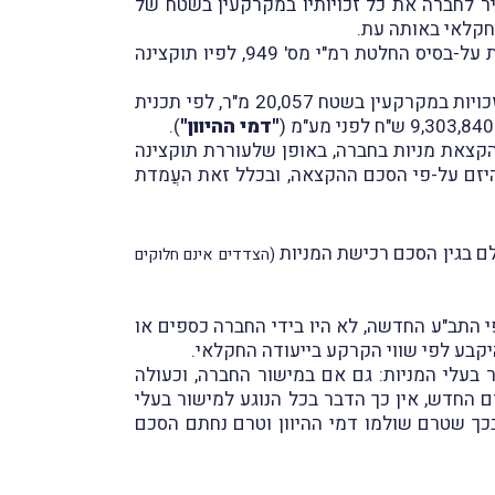
חייב להעביר לחברה את כל זכויותיו במקרקעין בשטח של
) בהסכם הקצאת מניות, וזאת על-בסיס החלטת רמ"י מס' 949, לפיו תוקצינה
), בכפוף לתנאים, עסקה שבמסגרתה תחכור החברה מרמ"י זכויות במקרקעין בשטח 20,057 מ"ר, לפי תכנית
"דמי ההיוון"
).
תיו להקצאת מניות בחברה, באופן שלעוררת תוקצינה
בויות היזם על-פי הסכם ההקצאה, ובכלל זאת העֲמדת
לם בגין הסכם רכישת המניות
(הצדדים אינם חלוקים
י התב"ע החדשה, לא היו בידי החברה כספים או
היקבע לפי שווי הקרקע בייעודה החקלאי.
ר בעלי המניות: גם אם במישור החברה, וכעולה
ם החדש, אין כך הדבר בכל הנוגע למישור בעלי
בכך שטרם שולמו דמי ההיוון וטרם נחתם הסכם