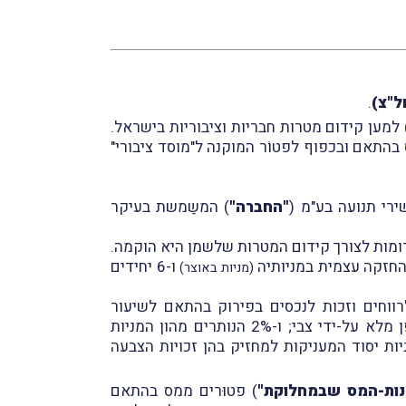
ל"צ)
.
 למען קידום מטרות חבריות וציבוריות בישראל.
התאם ובכפוף לפטוֹר המוקנה ל"מוסד ציבורי"
ירי תנועה בע"מ (
"החברה"
) המשַמשת בעיקר
ומות לצורך קידום המטרות שלשמן היא הוקמה.
ו-6 יחידים
(מניות באוצר)
ת למחזיק בהן זכות לרווחים וזכות לנכסים בפירוק בהתאם לשיעור
) המוחזקת באופן מלא על-ידי צבי; ו-2% הנותרים מהון המניות
וסף למניות הרגילות, הנפיקה החברה 100 מניות יסוד המעניקות למחזיק בהן זכויות הצבעה
ות-המס שבמחלוקת"
) פטוּרים ממס בהתאם