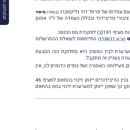
הרשמה למבזקים
 עם עמדתו של פרופ' דוד גליקסברג
(בספרו
מיסוי
חל על הכנסות של מוסד ציבורי מדיבידנד ובכללן העֵמדה של ד"ר אמנון
 מס הכנסה.
ט
התייחסות לשאלת ההתרשלות
(
ע"א 1134/11
)
ערערת לבין המשיב היא מחלוקת כנה הנובעת
ורה בעניין זה מתקבל.
, פעילותה האמורה ושל גופים הדומים לה, אין
עוד הוסיפה השופטת מרים לומפ, כי המשיב ציין שיש לתקן את השומה, כך שמסכום המס שהמערערת חייבת בו בגין הדיבידנדים יינתן זיכוי בהתאם לסעיף 46
ן כך שאכן יינתן למערערת זיכוי במס בהתאם