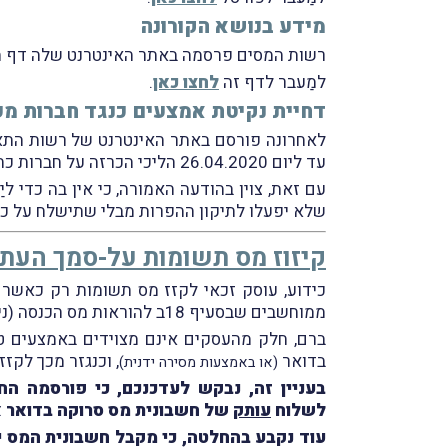
מידע בנושא הקורונה
רשות המסים פרסמה באתר האינטרנט שלה דף המ
למַעבר לדף זה
לחצו כאן
.
דחיית נקיטת אמצעים כנגד חברות מפ
לאחרונה פורסם באתר האינטרנט של רשות התא
עד ליום 26.04.2020 הליכי הכרזה על חברות כחברות מְפרות חוק והעברת חובות החברות המְפרות למרכז לגביית קנסות.
עם זאת, צוין בהודעה האמורה, כי אין בה
שלא יפעלו לתיקון ההפרות מבלי שתישלח על כך
קיזוז מס תשומות על-סמך העת
כידוע, עוסק זכאי לקזז מס תשומות רק כאשר 
ממוחשבים שבסעיף 18ב להוראות מס הכנסה (ניהול פנקסי חשבונות), התשל"ג-1973
ברם, חלק מהעסקים אינם מצוידים באמצעים טכנ
בדואר
, וכנגזר מכך לקז
(או באמצעות מסירה ידנית)
בעניין זה, נבקש לעדכנכם, כי פורסמה החלטת מי
לשלוח
עותק
של חשבונית מס סרוקה בדואר אל
עוד נקבע בהחלטה, כי מקבל חשבונית המס 