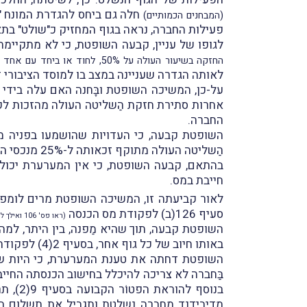
(המבחנים הכמותיים)
פעילות החברה, נראה בגוף המחזיק כ"שולט" בת
לגופו של עניין, קבעה השופטת, כי לא מתקיימת בענייננו חזקת שליטה בהת
החזקה בשיעור העולה על 50%, לחוד או ביחד עם אחד הגופים המנויים באותה פסקה, באף אמצעי שליטה מהאמצעים המנויים בהגדרה
לאותה הגדרה שעניינה במצב בו למוסד הציבורי זכות לקבל 25% מיתרת נכסי הח
על-כן, המשיכה השופטת ובָּחנה האם עלה בידי
החברה.
השופטת קבעה, כי העדויות שהושמעו בפניה מב
הַשליטה העולה מתוקף זכאותה ל-25% מנכסי החברה בעת פירוק.
חייבת במס.
לאור קביעתה זו, המשיכה השופטת מרים לומפ 
סעיף 126(ב) לפקודת מס הכנסה
(ראו פס' 106 ואילך לפסק-הדין)
השופטת קבעה, תוך שהיא מַפנה, בין היתר, למ
באותו חיוב של כל גוף אחר, בסעיף 2(4) לפקודה; וכי שיעור המס המוטל על המוסד הציבורי קבוע בסעיף 125ב.
מדיבידנד מחברה נשלטת ותגביל את תשלום המס