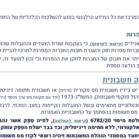
רכז את כל המידע הרלבנטי בנוגע להשלכות הכלכליות של התפש
רות
גידים
, כי בעקבות שורת הצעדים וההגבלות שהו
(
קישור לפרסום
)
 הודעה נוספת.
ק חשבונית
יש בידיו חשבונית מס מקורית
או חשבונית חתומה דיגיט
(פיזית)
(יחד עם תקנות מס ערך מוסף (ניהול 
ולוגיים מתאימים ובְשל המגבלות הקיימות במצב הנוכחי, לרבות
ז מס תשומות בהסתמך על החשבוניות האמורות.
סוי 6782/20
, לפיה סַפָּק אשר נ
(
קישור להחלטה
)
קטרוני, ללא חתימה דיגיטלית; ובד בבד ישלח הסַפָּק עותק
יתעד במסמכי הנהלת החשבונות ויהיה רשאי לקזז מס תשומ