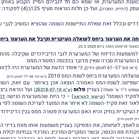
ת מס הכנסה, כטענת המערערת, או שמא הם חל לגביהם הסייג הקבוע בא
בעסק
, ועל-כן חלות הו
(דהיינו, החברה)
ה את הערעור ביחס לשאלה העיקרית וקיבל את הערעור ביחס
רסומו הותר ביום 23.3.2020.
למשמעות הדיווח של המערערת לגבי הדיבידנדים שקיבלה מהח
ם המערערת סברה שאין מדובר בהכנסה הפטורה ממס.
, כי אומד הדעת של המערערת היה לדַוו
(ראו פס' 57–61 לפסק-הדין)
עלתה המערערת ביחס לשנת-המס 2010
.
(ראו פס' 66–77 לפסק-הדין)
השפיטה לשנת-המס האמורה הוּצאה אכן באיחור. עם זאת, השו
בעניין
פלוס
שופט ד"ר א' סטולר)
(
ע"מ 25218-07-10
)
 לפקיד השומה"
) – כי היות שהמערערת הגישה
דו
(
קישור להוראה
 ולאור זאת פקיד-השומה לא איחר את המועד לעריכת השומה לפי 
ת העיקרית בתיק והיא האם המערערת פטורה ממס בגין הדיבידנד
.
לאמץ, לשיטתה, את הפּסיקה בעניין משמעות אותו מונח בדיני הח
ונח "שליטה" לעניין הוראות סעיף 9(2) לפקודת מס הכנסה; ובשני המקרים המרכיב המרכזי
 שנקבעה לעניין דיני החברות באשר ליחס בין ההגדרה הבסיסי