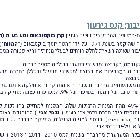
ור; קנס גירעון
קרן בוקסנבאום נטע בע"מ (ח
די המנוח יוסף בוקסבאום (
"המנוח"
)
ר שאינה רשאית לחַלק רווחים לבעלי מניותיה והיא פטורה ממס ב
קודמת, בקבוצת "מכשירי תנועה" הכוללת מספר חברות.
חברות המַרכיבות את קבוצת "מכשירי תנועה" ובכללן בחברת מכש
קבוצה.
 משמעותיים מהחברות שבהן היא מחזיקה והיא חילקה אותם כתר
הינו בנו של המנוח, בשיעור של 9%, המערערת עצמה מחזיקה בהחזקה עצמית במניותיה
ביחס למניות החברה, הרי שהחברה מחזיקה ב-49% מהון המניות הרגילות שלה, המקנו
"נכסי צבי"
ברה
). בנ
(מניות באוצר
אן על-ידי נכסי צבי.
ת מהחברה בשנות-המס 2010, 2011 ו-2013 (
"שנ