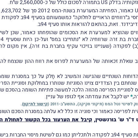
ידנד. זאת, בהתאם להוראות אותו סעיף 94ב.
ווים שהוציא למערערת את הסכומים שהופחתו כאמור, שכּן לש
שעניינו בזיכוי עקיף) לא כל שכּן לסעיף 203(ב) לפקודה (שעניינו בזיכוי עקיף בחברת בת
דוחות השנתיים שהגישה והמשיב לא חָלק על כך במסגרת שומת
שנחתם בין הצדדים צוינו הסוגיות שנותרו במחלוקת וסוגיית הפר
 לסוגיית הפריסה מהווה הלכה למעשה פתיחת השומה בהסכם שלא
*
יש לקבל את עמדתה אף לגופו של עניין.
קישור לתיקון
)
.
ית לפריסה כאמור וכי סוגיה זו כלל לא עלתה במסגרת הסכם השומ
 ד"ר ש' בורנשטין,
נו השיטה הדו-שלבית.