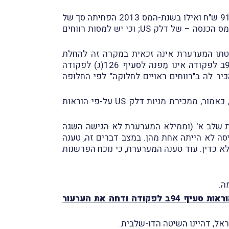
במסגרת חישוב רווח ההון ממכירת מניות דלק US כאמור, הפחיתה המערערת בשנת-המס 2012 סך של 91,623,702 ש"ח ואילו בשנת-המס 2013 הפחיתה סך של
282,802,605 ש"ח, בטענה כי מדובר בחלקהּ היחסי ב"רווחים הראויים לחלוקה" כמשמעותם בסעיף 94ב לפקודת מס הכנסה – של דלק US; וכי יש למסות רווחים
יטתו המערערת אינה זכאית במקרה זה להחלת
הוראות סעיף 94ב לפקודה. לגישתו, מדובר בחברת בת זרה שרווחיה לא "נתחייבו במס" ועל-כן היות שסעיף 94ב לפקודה אינו מַפנה לסעיף 126(ג) לפקודה
 זרה), אין מקום להכיר לה ב"רווחים ראויים לחלוקה" לפי החלופה
מחלוקת נוספת שהתגלעה בין הצדדים נעה סביב שאלת זכאותה של המערערת לפרוס את רווח ההון שנצמח לה, כאמור, ממכירת מניות דלק US על-פי הוראות
 שלב א' (וממילא המערערת לא הגישה השגה
יסה לא הייתה אחת מהן. במצב דברים זה, טענה
 כדין. עוד טענה המערערת, כי נוכח הפרשנות
ה.
קיבל את הערעור בכל הקשור לתחולת הוראות סעיף 94ב לפקודה ודחה את הערעור