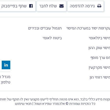
גירסה להדפסה
שלח לחבר
שתף בפייסבוק
קרונות יסוד במערכת המיסוי
תגמול עובדים ובכירים
יסוי בינלאומי
ביטוח לאומי
יסוי שוק ההון
ס ערך מוסף
יסוי מקרקעין
מגדל אלקטרה
יסוי רווחי הון
טלפון:
נות מידע כללי בלבד, הוא אינו מהווה תחליף לייעוץ מקצועי ואין לו תוקף של חוות
כל הזכויות שמורות © אלכסנדר שפירא ושות' |
תנאי שימוש