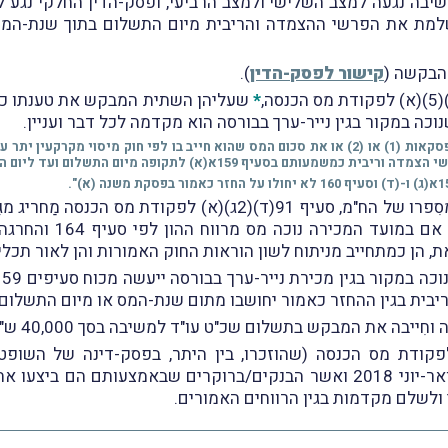
יבה נגעה למצב השלישי ולמצב הרביעי, ופסק-הדין החלקי נגע 
שלמת את הפרשי ההצמדה והריבית מיום התשלום בתוך שנת-המ
הבקשה (
קישור לפסק-הדין
).
*
שעליהן השתית המבקש את טענתו כי י
נוכה במקור בגין נייר-ערך בבורסה הוא מקדמה לכל דבר ועניין.
לדבריה, תוך שהיא מתבססת ומצטטת בהרחבה מסִפרו של הח"מ, סעיף 1
בה את המבקש בתשלום שכ"ט עו"ד למשיבה בסך 40,000 ש"ח.
י על-פי הוראות סעיף 91(ד)(2ג)(ב) לפקודת מס הכנסה (שהוזכרו, בין היתר, בפסק
ניירות-ערך נסחרים וקרנות נאמנות בחודשים ינואר-יוני 2018 ואשר הבנקים/ברוק
 ולשלם מקדמות בגין הרווחים האמורים.