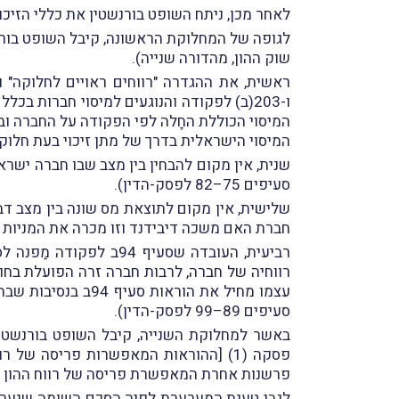
לאחר מכן, ניתח השופט בורנשטין את כללי הזיכו
לגופה של המחלוקת הראשונה, קיבל השופט בורנש
שוק ההון, מהדורה שנייה).
ו-203(ב) לפקודה והנוגעים למיסוי חברות 
המיסוי הכוללת החָלה לפי הפקודה על החברה ובעל
המיסוי הישראלית בדרך של מתן זיכוי בעת חלוקת דיבידנד
שנית, אין מקום להבחין בין מצב שבו חברה ישר
סעיפים 75–82 לפסק-הדין).
שלישית, אין מקום לתוצאת מס שונה בין מצב דב
חברת האם משכה דיבידנד וזו מכרה את המניות (ראו סעיפים 83
רווחיה של חברה, לרבות חברה זרה הפועלת בחו"
סעיפים 89–99 לפסק-הדין).
פסקה (1) [ההוראות המאפשרות פריסה של
פרשנות אחרת המאפשרת פריסה של רווח ההון שנ
לגבי טענת המערערת לפיה הסכם השומה שנערך ב