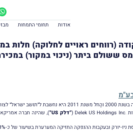
אודות
תחומי התמחות
מבזק
אות סעיף 94ב לפקודה (רווחים ראויים לחלוקה) ח
ס ששולם ביתר (ניכוי במקור) במכירת
בע"מ
אל" לצורכי מס.
De (
"דלק US"
), שהינה חברה אמריקא