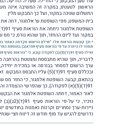
עוד טען המבקש, כי החדילה שעליה הודיעה המש
הראשון. לטענתו, במקרה זה המשיבה אינה מ
התשלום שנוכה במקור, ועל כך המבקש מלין.
בית-המשפט, מפי השופטת ש' אלמגור, דחה את 
השופטת אלמגור ניתחה את הוראות סעיף 91(ד)(5)(א) לפקודת מס הכנסה,
במקור ועד ליום ההחזר, תוך שהוא גורס, כי מס ש
תוחזר לו היתרה על פי הוראות סעיף 159א(ב) בתוספת הפרשי הצמדה וריבית כמשמעותם בסעיף 159א(א) לתקופה מיום התשלום ועד ליום ההחזר."
ואילו סעיף 91(ד)(5)(ב) לפקודה קובע, כי "הוראות סעיף 159א(ג) ו-(ד) וסעיף 160 לא יחולו על החזר כאמור בפסקת משנה (א)".
ובכללם סעיף 91(ד)(5) עליו התבסס המבקש. זאת, הן כמתחייב מניתוח לשון הוראות החוק האמורות והן לאור תכליתן.
91(ד)(5)(א) לפקודה), כך שהפרשי ההצמדה והריבית בגין ההחזר כאמור יחושבו מתום שנת-המס או מיום התשלום, לפי המאוחר.
לאור האמור, דחתה השופטת אלמגור את הבקשה וחִיי
נזכיר, כ
נדרשים להגיש עד סוף חודש זה דיווח חצי-שנתי