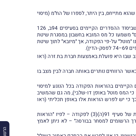
וא מתייחס, בין היתר, לספרו של הח"מ (מיסוי
ראשית, את ההגדרה "רווחים ראויים לחלוקה" ואת המונח "נתחייבו במס" יש לפרש באופן ההולם את התכלית שביסוֹד ההסדרים הקיימים בסעיפים 94ב, 126
ו במס" משמעו כל מס המובא בחשבון במסגרת שיטת
ו "מוטל" על-פי הפקודה, אך "מיובא" לתוך שיטת
ין).
צב שבו היא פועלת באמצעות חברת בת זרה (ראו
אשר הרווחים נותרים באותה חברה לבין מצב בו
למות מההסדרים הכוללים הקיימים בהוראות הפקודה בכל הנוגע למיסוי
 כי המס מוטל באופן דו-שלבי), מה גם שהמשיב
נסיבות שבהן חלוקת הדיבידנד אינה כפופה להוראות סעיף 126(ב) בהכירו בכך כי יש לפרש הוראות אלו באופן תכליתי (ראו
באשר למחלוקת השנייה, קיבל השופט בורנשטין את עמדת המשיב וקבע, כי לנוכח לשונו הברורה והחד-משמעית של סעיף 91(ה)(3) לפקודה – לפיו "הוראות
ות ערך הרשומים למסחר בבורסה" – לא ניתן לאמץ
רנשטין, כי אין לפרש את ההסכם האמור כשולל