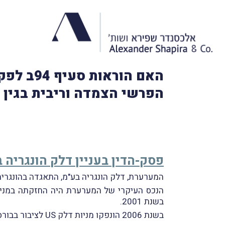
האם הור
הפרשי הצמדה וריבית בגין מ
פסק-הדין בעניין דלק הונגריה 
המערערת, דלק הונגריה בע"מ, התאגדה בהונגריה בשנת 2000 והָחל משנת 2011 היא נחשבת ל"תושב ישר
הנכס העיקרי של המערערת היה החזקתה במניות .lek US Holdings Inc
בשנת 2001.
בשנת 2006 הונפקו מניות דלק US לציבור בבורסת ניו-יורק ובעקבות ההנפקה החזיקה המערערת בשיעור של כ-68% מהון המניות של דלק US.