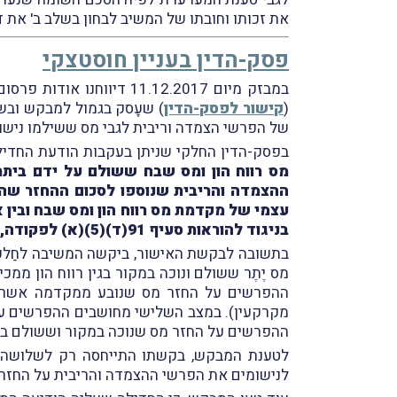
את זכותו וחובתו של המשיב לבחון בשלב ב' את 
פסק-הדין בעניין חוסטצקי
במבזק מיום 11.12.2017 דיווחנו אודות פרסום פסק-הדין החלקי של בית-המשפט המחוזי בתל-אביב (בשבתו כבית-משפט לעניינים מנהליים) בעניין
(
קישור לפסק-הדין
) שעָסק בגמול למבקש ובשכ
של הפרשי הצמדה וריבית לגבי מס ששילמו נישומי
בפסק-הדין החלקי שניתן בעקבות הודעת החדיל
ההצמדה והריבית שנוספו לסכום ההחזר שה
עצמי של מקדמת מס רווח הון ומס שבח ובין 
בניגוד להוראות סעיף 91(ד)(5)(א) לפקודה, והכל במהלך השנתיים (2) שקדמו למועד הגשת בקשה זו לאישור התובענה הייצוגית
בתשובה לבקשת האישור, ביקשה המשיבה לחַלק
מס יֶתֶר ששולם ונוכה במקור בגין רווח הון ממ
ההפרשים על החזר מס שנובע ממקדמה אשר סכו
מקרקעין). במצב השלישי מחושבים ההפרשים על 
ההפרשים על החזר מס שנוכה במקור וששולם ביתר 
לטענת המבקש, בקשתו התייחסה רק לשלושה מ
לנישומים את הפרשי ההצמדה והריבית על החזרי מס רווח