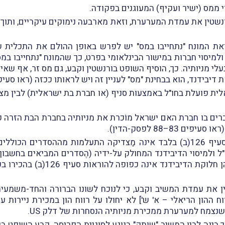
י ממס (ישיר ועקיף) המעוגנים בפקודה.
טין את עמדת המערערת, וזאת מארבעה נימוקים עיקריים, ותוך שה
בכלל ולמיסוי חברות במישור הבינלאומי בפרט, כך שהמונח "נתחייב
י מניותיה. כך, הוסיף השופט בורנשטין וקבע, גם מס זר, אף שאינ
, הוא בבחינת "מס" לעניין זה ויש לראותו ככזה (ראו סעיפים 69–74 לפסק-הד
אלית פועלת בחו"ל באמצעות סניף (או חברת בת ישראלית) לבין מ
רים בו חברת האם ישראל מוֹכרת את מניותיה בחברת הבת הזרה כ
–88 לפסק-הדין).
רביעית, העובדה שסעיף 94ב לפקודה מַפנה לסעיף 126(ב) בלבד אינה מַצדיקה התע
ל ולמיסוי הדיבידנד המחולק על-ידיה (הֶסדרים המביאים בחשבון
עצמו מחיל את הוראות סעיף 94ב ב
 רווח ההון הריאלי – א' ש'] לא יחולו על רווח הון במכירת נייר
צמח למערערת ממכירת מניותיה הנסחרות של דלק US.
ינה לבין המשיב "שותק" בנוגע לסוגיית הפריסה, קבע השופט בו