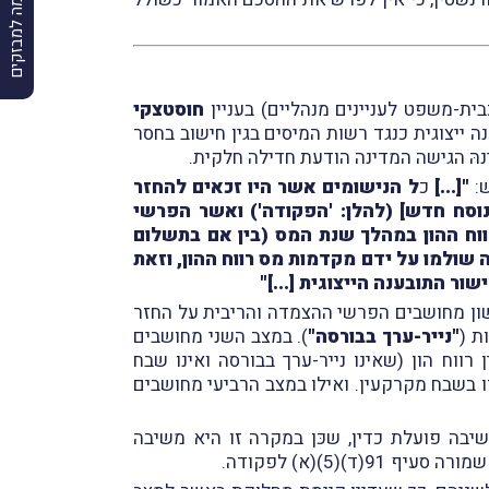
הרשמה למבזקים
חוסטצקי
 ייצוגית כנגד רשות המיסים בגין חישוב בחסר
נהּ הגישה המדינה הודעת חדילה חלקית.
ש:
"[...]
כ
ל הנישומים אשר היו זכאים להחזר
ראות סעיף 91(ד)(5)(א) לפקודת מס הכנסה [נוסח חדש] (להלן: 'הפקודה') ואשר הפרשי
ח ההון במהלך שנת המס (בין אם בתשלום
שולמו על ידם מקדמות מס רווח ההון, וזאת
[...]"
ן מחושבים הפרשי ההצמדה והריבית על החזר
ת (
"נייר-ערך בבורסה"
). במצב השני מחושבים
ח הון (שאינו נייר-ערך בבורסה ואינו שבח
 בשבח מקרקעין. ואילו במצב הרביעי מחושבים
ה פועלת כדין, שכּן במקרה זו היא משיבה
5)(א) לפקודה.