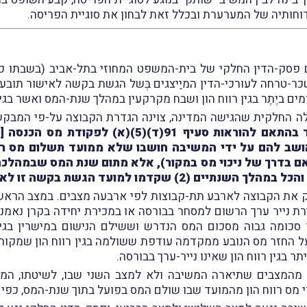
דוחותיה של המערערת ובכלל זאת לבחון את סוגיית הפריסה.
ר-טרחה לעורכי-הדין המיַיצגים בְּשל הגשת בקשה לאישור תובענה
ם ביֶתֶר בגין רווח הון ושבח מקרקעין במהלך שנת-המס ואשר בגי
ה החלקית שהגישה המדינה, צוינה הגדרת הקבוצה על-פי המבק
מס רווח הון ומס שבח ששולם על ידם ביתר בהתאם להו
ושב להם על ידי המשיבה חושבו שלא ממועד תשלום מס רוו
אם בדרך של ניכוי מס במקור), אלא מתום שנת המס שבמהלכה 
 את הקבוצה לארבע תת-קבוצות לפי ארבעה מצבים. במצב הראשו
כירת נייר ערך הרשום למסחר בבורסה או במכירת יחידה בקרן נאמנו
מה גבוה מסכום המס הנדרש וששילם הנישום במישרין בגין רוו
החזר מס הנובע ממקדמה עודפת ששולמה בגין רווח הון שמקורו
בגין רווח הון שאינו נייר-ערך בבורסה.
המצבים שתיארה המשיבה ולא למצב השני שבו, לשיטתו, המשיב
 הון מהמועד שבו שולם המס בפועל בתוך שנת-המס, כפי שמורה סעיף 91(ד)(