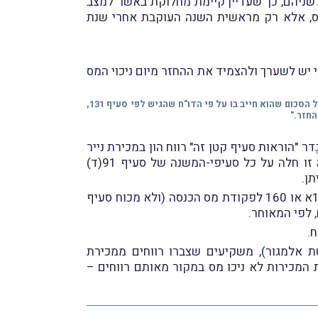
לשניהם, כך שעדיין קיימת מחלוקת באשר למצב
ס, אלא רק מראשית השנה העוקבת אחרי שנת
ש לשערך ולהצמיד את ההחזר מיום ניכוי המס
* וכך קובעות הוראות אלו: "שילם הנישום מקדמה כאמור בפסקאות (1) או (2) או את סכום המס שהוא חייב בו לפי חוק מיסוי מקרקעין יתר על הסכום שהוא חייב בו על פי הדו"ח שהגיש לפי סעיף 131,
9(ד)(2ג)(א) לפקודת מס הכנסה מַחריג מגֶדר "הוראות סעיף קטן זה" רווח הון במכירת נייר
ערך הרשום למסחר בבורסה או במכירת יחידה, אם במועד המכירה נוכה מס מרווח ההון לפי סעיף 164 והחרגה זו חלה על כל סעיפי-המשנה של סעיף 91(ד)
בהתאם, קבעה השופטת אלמגור, כי החזר מס שנוכה במקור בגין מכירת נייר-ערך בבורסה ייעשה מכוח סעיפים 159א או 160 לפקודת מס הכנסה (ולא מכוח סעיף
-דינה של השופטת אלמגור), משקיעים שצברו רווחים ממכירת
רים שבאמצעותם הם ביצעו את המכירות לא ניכו מס במקור מאותם רווחים –