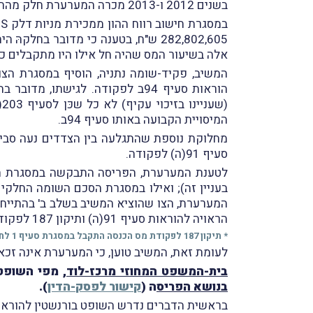
בשנים 2012 ו-2013 מכרה המערערת חלק מהחזקותיה בדלק US בתמורה לסכום כולל של כ-2,560,000 ש"ח.
אלה בשיעור המס שהיה חל אילו היו מתקבלים כדיב
המשיב, פקיד-שומה נתניה, הוסיף במסגרת הצ
(
המיסויית הקבועה באותו סעיף 94ב.
סעיף 91(ה) לפקודה.
לטענת המערערת, הפּריסה התבקשה במסגרת ה
בעניין זה); ואילו במסגרת הסכם השומה החלקי 
המערערת, הצו שהוציא המשיב בשלב ב' בהתייחס
הראויה להוראות סעיף 91(ה) ותיקון 187 לפקודה,
* תיקון 187 לפקודת מס הכנסה התקבל במסגרת סעיף 1 לחוק לשינוי נטל המס (תיקוני חקיקה), התשע"ב-2011 (
לעומת זאת, המשיב טוען, כי המערערת אינה זכא
בית-המשפט המחוזי מרכז-לוד
, מפי השופט
בנושא הפריס
ה (
קישור לפסק-הדין
).
בראשית הדברים נדרש השופט בורנשטין להוראות סעיף 94ב לפקודה ולתכליתן כמו גם לשיטת מיסוי החברות בישראל, דהיי