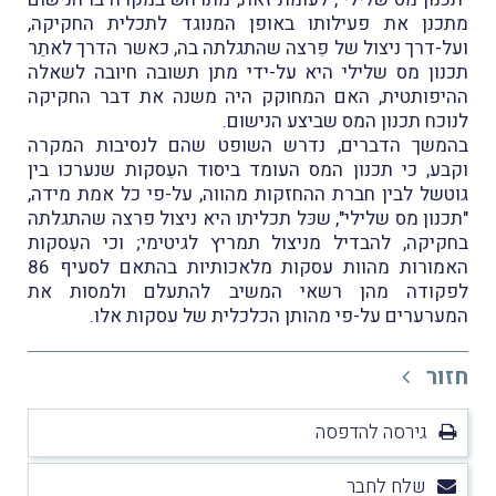
מתכנן את פעילותו באופן המנוגד לתכלית החקיקה,
ועל-דרך ניצול של פִרצה שהתגלתה בה, כאשר הדרך לאתֵר
תכנון מס שלילי היא על-ידי מתן תשובה חיובה לשאלה
ההיפותטית, האם המחוקק היה משנה את דבר החקיקה
לנוכח תכנון המס שביצע הנישום.
בהמשך הדברים, נדרש השופט שהם לנסיבות המקרה
וקבע, כי תכנון המס העומד ביסוד העִסקות שנערכו בין
גוטשל לבין חברת ההחזקות מהווה, על-פי כל אמת מידה,
"תכנון מס שלילי", שכּל תכליתו היא ניצול פרצה שהתגלתה
בחקיקה, להבדיל מניצול תמריץ לגיטימי; וכי העִסקות
האמורות מהוות עסקות מלאכותיות בהתאם לסעיף 86
לפקודה מהן רשאי המשיב להתעלם ולמסות את
המערערים על-פי מהותן הכלכלית של עסקות אלו.
חזור
גירסה להדפסה
שלח לחבר