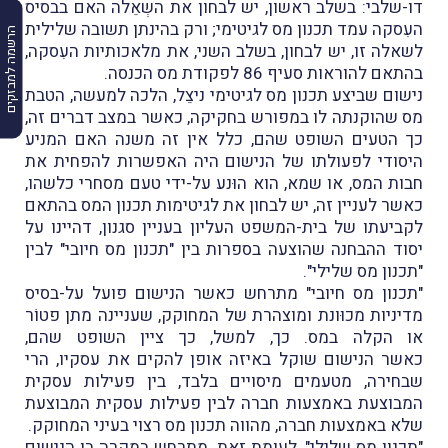
דו-שלבי: בשלב ראשון, יש לבחון את השְאֵלה האם בבסיס
העִסקה עמד תכנון מס לגיטימי; ורק בהינתן תשובה שלילית
הרשמה למבזקים
לשאלה זו, יש לבחון, בשלב השני, את מלאכותיות העִסקה,
בהתאם להוראות סעיף 86 לפקודת מס הכנסה.
נישום שביצע תכנון מס לגיטימי ניצֵל, הלכה למעשה, הטבת
מס שהוקנתה לו במפורש בחקיקה, כאשר במצב דברים זה,
כך הטעים השופט שהם, כלל אין זה משנה האם המניע
היסודי לפעולתו של הנישום היה האפשרות להפחית את
חבות המס, או שמא, הוא הוּנע על-ידי טעם מסחרי כלשהו,
כאשר לעניין זה, יש לבחון את לגיטימות תכנון המס בהתאם
לקביעתו של בית-המשפט העליון בעניין סגנון, דהיינו על
יסוד ההבחנה שהוצעה בספרות בין "תכנון מס חיובי" לבין
"תכנון מס שלילי".
"תכנון מס חיובי" מתרחש כאשר הנישום פועל על-בסיס
מדיניות מכוּונת ומוצהרת של המחוקק, שעניינה מתן פטוֹר
או הקלה במס. כך, למשל, כך ציין השופט שהם,
כאשר הנישום שוקל באיזה אופן להקים את עסקיו, הרי
שבחירה, מטעמים מיסויים בלבד, בין פעילות עסקית
המבוצעת באמצעות חברה לבין פעילות עסקית המבוצעת
שלא באמצעות חברה, מהווה תכנון מס רצוי בעיני המחוקק.
"תכנון מס שלילי", לעומת זאת, מתרחש במקרה בו הנישום