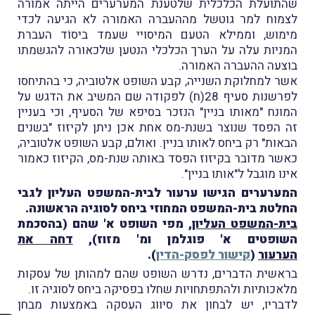
שהתועלת הכלכלית שלטענת המערערים הייתה אמורה
לצמוח למר גוטשל מההעברה האמורה לא הגיעה לכדי
מימוש, וממילא הטעם המיסויי שעמד ביסוֹד העברת
המניות עלה על הערך הכלכלי הנטען שלכאורה להגשמתו
בוצעה ההעברה האמורה.
אשר למחלוקת השנייה, קבע השופט אלטוביה, כי בהתיחסו
לפרשנות סעיף 28(ח) לפקודה שם המשיב את הדגש על
המונח "מאותו בניין" הנזכר בסיפא של הסעיף, וכי בעניין
זה הפסד שנוצר בשנת-מס אחת אכן ניתן לקיזוז "בשנים
הבאות" רק ביחס לאותו בניין. ואולם, קבע השופט אלטוביה,
כאשר מדובר בקיזוז הפסד באותה שנת-מס, הקיזוז כאמור
אינו מוגבל ל"אותו בניין".
המערערים הגישו ערעור לבית-המשפט העליון לגבי
החלטת בית-המשפט המחוזי ביחס לסוגיה הראשונה.
בית-המשפט העליון
, מפי השופט א' שהם (בהסכמת
השופטים א' פוגלמן ומ' מזוז),
דחה את
הערעור
(
קישור לפסק-הדין
).
בראשית הדברים, נדרש השופט שהם למהותן של עסקות
מלאכותיות ולהתפתחויות שחלו בפסיקה ביחס לסוגיה זו.
לדבריו, יש לבחון את סיווג העִסקה באמצעות מבחן