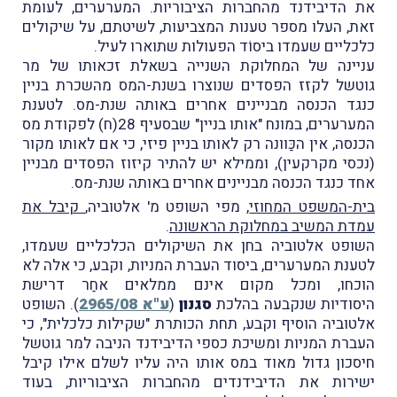
את הדיבידנד מהחברות הציבוריות. המערערים, לעומת
זאת, העלו מספר טענות המצביעות, לשיטתם, על שיקולים
כלכליים שעמדו ביסוֹד הפעולות שתוארו לעיל.
עניינה של המחלוקת השנייה בשאלת זכאותו של מר
גוטשל לקזז הפסדים שנוצרו בשנת-המס מהשכרת בניין
כנגד הכנסה מבניינים אחרים באותה שנת-מס. לטענת
המערערים, במונח "אותו בניין" שבסעיף 28(ח) לפקודת מס
הכנסה, אין הכַּוונה רק לאותו בניין פיזי, כי אם לאותו מקור
(נכסי מקרקעין), וממילא יש להתיר קיזוז הפסדים מבניין
אחד כנגד הכנסה מבניינים אחרים באותה שנת-מס.
בית-המשפט המחוזי
, מפי השופט מ' אלטוביה,
קיבל את
עמדת המשיב במחלוקת הראשונה
.
השופט אלטוביה בחן את השיקולים הכלכליים שעמדו,
לטענת המערערים, ביסוד העברת המניות, וקבע, כי אלה לא
הוכחו, ומכל מקום אינם ממלאים אחַר דרישת
היסודיות שנקבעה בהלכת
סגנון
(
ע"א 2965/08
). השופט
אלטוביה הוסיף וקבע, תחת הכותרת "שקילות כלכלית", כי
העברת המניות ומשיכת כספי הדיבידנד הניבה למר גוטשל
חיסכון גדול מאוד במס אותו היה עליו לשלם אילו קיבל
ישירות את הדיבידנדים מהחברות הציבוריות, בעוד