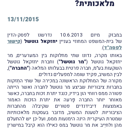
מלאכותית?
13/11/2015
במבזק מיום 10.6.2013 נדרשנו לפסק-הדין
של בית-המשפט המחוזי בעניין
יחזקאל גוטשל
(
קישור
לפסה"ד
).
באותו מקרה, נדונו שתי מחלוקות בין המערערים, מר
יחזקאל גוטשל (
"מר גוטשל"
) וחברת יחזקאל גוטשל
השקעות בע"מ, חברה פרטית בבעלותו המלאה (
"החברה"
),
לבין המשיב, פקיד שומה למפעלים גדולים.
מקורה של המחלוקת הראשונה במכירה של שתי החְזקות
בחברות ציבוריות שביצע מר גוטשל לחברה ואשר הייתה
פטורה ממס רווחי הון בידיו, כנגד יתרת זכות בחברה, כאשר
מאוחר יותר החברה פָּרעה את יתרת הזכות האמור
באמצעות דיבידנדים פטוּרים שקיבלה מהחברות
הציבוריות. לטענת המשיב, מדובר בעסקות מלאכותיות
שמטרת העיקרית הינה הימנעות ממס, ועל-כן יש להתעלם
מהן ולחיֵיב את מר גוטשל במס כאילו הוא קיבל במישרין