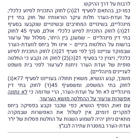
לרבות על דרך ההיקש.
כמו-כן, בהתאם לסעיף 21(ה) לחוק התכנית לסיוע כלכלי,
על ועדת-הערר חלות עיקר הוראותיו של חוק בתי דין
מינהליים, בשינויים המחויבים ובשינויים שנקבעו בסעיף
21(ה) לחוק התכנית לסיוע כלכלי. אולם, סעיף 45 לחוק
בתי דין מינהליים – שמעגן, בין היתר, מסלול של ערעור
ברשות על החלטות ביניים – אינו חל ביחס לוועדת-הערר
שבמוקד ענייננו (כך לפי סעיף 21(ה) לחוק התכנית לסיוע
כלכלי; ויצוין כי בסעיף 21(ה)(2) לחוק זה נקבע כי החלטה
סופית של ועדת הערר ניתנת לערעור לפני בית משפט
לעניינים מינהליים).
משכך, קבע הנשיא, משאין תחולה בענייננו לסעיף 77א(ג)
לחוק בתי המשפט, ומשסעיף 45(ד) לחוק בתי דין
מינהליים לא חל על ועדת-הערר, הרי שדומה כי
לא נתונה
אפשרות ערעור על ההחלטה מושא הערעור
.
עם זאת, הוסיף הנשיא, כפי שכבר נקבע בפסיקה ביחס
למקרים דומים, אין לשלול את האפשרות שבמקרה
מתאים ניתן יהיה לשמוע השגות על החלטת פסלות של יו"ר
ועדת-הערר במסגרת עתירה לבג"ץ.