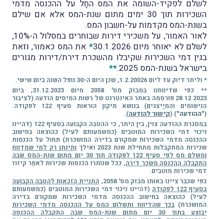
לשלם לפקיד-השומה את המס החָל על ההכנסה מדמי
השכירות תוך 30 ימים מתום שנת-המס אלא אם שילם
בשנת-המס מקדמות על-חשבון המס.
לאור האמור, על משכירי דירות שבוחרים במסלול ה-10%,
לשלם לא יאוחר מיום 30.1.2026
*
את המס כאמור, וזאת
בגין דמי השכירות שקיבלו מהשכרת דירת/דירות מגורים
בישראל בשנת-המס 2025.
**
* וליתר דיוק עד ליום 1.2.20026, שכן היום ה-30 נופל השנה ביום שישי.
** כפי שדיווחנו במבזק מס' 2058 מיום 31.12.2023, ביום
28.12.2023 פורסמה באתר האינטרנט של רשות המיסים הודעה (לציבור
הנישומים והמיַיצגים) בנושא תיקון הוראות סעיף 122 לפקודה.
(
"ההודעה"
) (
קישור להודעה
).
במסגרת ההודעה צוין, בין היתר, כי ההטבה הקבועה בסעיף 122 (דהיינו
ניכוי דמי השכירות המוטבים (כמשמעותם לעיל) כהוצאה בחישוב
ההכנסה מדמי השכירות שמקורם בדירה המושכרת) תחול על הכנסות
שכירות המתקבלות מתחילת שנת 2023 ואילך
ותינתן רק למי שמדַווח
ומשלם מס לפי סעיף 122 לפקודה תוך 30 יום מתום שנת-המס שבה
התקבלה ההכנסה משכר דירה
, ככל שנותרו הכנסות שכירות לאחַר קיזוז
דמי שכירות מוטבים.
כפי שכבר ציינו באותו מבזק מס' 2058,
התניית הזכאות להטבה הקבועה
בסעיף 122 לפקודה
(דהיינו ניכוי דמי השכירות המוטבים (כמשמעותם
לעיל) כהוצאה בחישוב ההכנסה מדמי השכירות שמקורם בדירה
המושכרת)
בכך שהדיווח ותשלום המס על ההכנסה מדמי השכירות
יבוצע בתוך 30 יום מתום שנת-המס שבה התקבלה ההכנסה