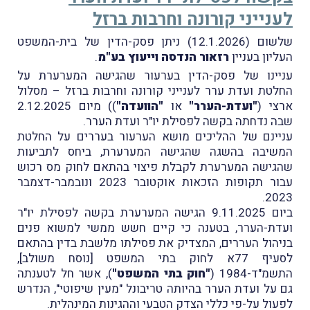
לענייני קורונה וחרבות ברזל
שלשום (12.1.2026) ניתן פסק-הדין של בית-המשפט
העליון בעניין
רזאור הנדסה וייעוץ בע"מ
.
עניינו של פסק-הדין בערעור שהגישה המערערת על
החלטת ועדת ערר לענייני קורונה וחרבות ברזל – מסלול
ארצי (
"ועדת-הערר"
או
"הוועדה"
)) מיום 2.12.2025
שבה נדחתה בקשה לפסילת יו"ר ועדת הערר.
עניינם של ההליכים מושא הערעור בעררים על החלטת
המשיבה בהשגה שהגישה המערערת, ביחס לתביעות
שהגישה המערערת לקבלת פיצוי בהתאם לחוק מס רכוש
עבור תקופות הזכאות אוקטובר 2023 ונובמבר-דצמבר
2023.
ביום 9.11.2025 הגישה המערערת בקשה לפסילת יו"ר
ועדת-הערר, בטענה כי קיים חשש ממשי למשוא פנים
בניהול העררים, המצדיק את פסילתו מלשבת בדין בהתאם
לסעיף 77א לחוק בתי המשפט [נוסח משולב],
התשמ"ד-1984 (
"חוק בתי המשפט"
), אשר חל לטענתה
גם על ועדת הערר בהיותה טריבונל "מעין שיפוטי", הנדרש
לפעול על-פי כללי הצדק הטבעי וההגינות המינהלית.