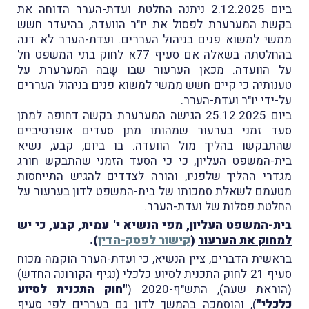
ביום 2.12.2025 ניתנה החלטת ועדת-הערר הדוחה את
בקשת המערערת לפסול את יו"ר הוועדה, בהיעדר חשש
ממשי למשוא פנים בניהול העררים. ועדת-הערר לא דנה
בהחלטתה בשאלה אם סעיף 77א לחוק בתי המשפט חל
על הוועדה. מכאן הערעור שבו שָבה המערערת על
טענותיה כי קיים חשש ממשי למשוא פנים בניהול העררים
על-ידי יו"ר ועדת-הערר.
ביום 25.12.2025 הגישה המערערת בקשה דחופה למתן
סעד זמני בערעור שמהותו מתן סעדים אופרטיביים
שהתבקשו בהליך מול הוועדה. בו ביום, קבע, נשיא
בית-המשפט העליון, כי כי הסעד הזמני שהתבקש חורג
מגדרי ההליך שלפניו, והורה לצדדים להגיש התייחסות
מטעמם לשאלת סמכותו של בית-המשפט לדון בערעור על
החלטת פסלות של ועדת-הערר.
בית-המשפט העליון
, מפי הנשיא י' עמית,
קבע, כי יש
למחוק את הערעור
(
קישור לפסק-הדין
).
בראשית הדברים, ציין הנשיא, כי ועדת-הערר הוקמה מכוח
סעיף 21 לחוק התכנית לסיוע כלכלי (נגיף הקורונה החדש)
(הוראת שעה), התש"ף-2020 (
"חוק התכנית לסיוע
כלכלי"
), והוסמכה בהמשך לדון גם בעררים לפי סעיף