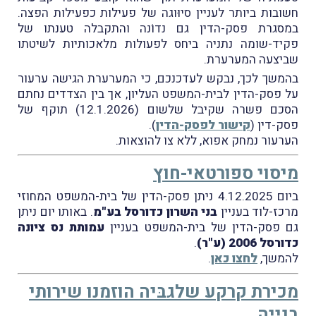
חשובות ביותר לעניין סיוּוגה של פעילות כפעילות הפצה.
במסגרת פסק-הדין גם נדוֹנה והתקבלה טענתו של
פקיד-שומה נתניה ביחס לפעולות מלאכותיות לשיטתו
שביצעה המערערת.
בהמשך לכך, נבקש לעדכנכם, כי המערערת הגישה ערעור
על פסק-הדין לבית-המשפט העליון, אך בין הצדדים נחתם
הסכם פשרה שקיבל שלשום (12.1.2026) תוקף של
פסק-דין (
קישור לפסק-הדין
).
הערעור נמחק אפוא, ללא צו להוצאות.
מיסוי ספורטאי-חוץ
ביום 4.12.2025 ניתן פסק-הדין של בית-המשפט המחוזי
מרכז-לוד בעניין
בני השרון כדורסל בע"מ
. באותו יום ניתן
גם פסק-הדין של בית-המשפט בעניין
עמותת נס ציונה
כדורסל 2006 (ע"ר)
.
להמשך,
לחצו כאן
.
מכירת קרקע שלגבּיה הוזמנו שירותי
בנייה