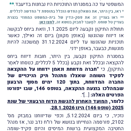
המשפטי עד כה במסגרתו התוכניות היו נבחנות בדיעבד.
**
* ראו, בין היתר, את השאלון החדש הנכלל בתוספת ד' החדשה לכללים.
** ראו בעניין זה את פסק-הדין של בית-המשפט המחוזי בנצרת
בעניין טל שוחט. למַעבר למבזק בנושא זה,
לחצו כאן
.
תחולת התיקון נקבעה ליום 1.1.2025, וזאת ביחס לבקשה
או דיווח שהוגשו (באופן מקוּון) ביום זה ואילך, כאשר
תוכניות שהוגשו עד ליום 31.12.2024 תַמשכנה להיות
מוגשות, כבעבר, באופן ידני.
במסגרת התיקון נקבעו, בין היתר, חובות דיווח ביחס
להקצאה ובכלל זאת נקבע (בכלל 5 לכללים, כנוסחו לאחַר
התיקון), כי
"חברה מדווחת ונאמן ידווחו על ההקצאה
לפקיד השומה שאצלו מתנהל תיק הניכויים של
החברה המדווחת, בתוך 120 ימים מסוף הרבעון
שבמהלכו בוצעה ההקצאה, בטופס 146, שבו יפורטו
הפרטים האלה:
[...]".
כלומר,
המועד האחרון להגשת הדוח הרבעוני של שנת
2025 (טופס 146) הינו 28.1.2026
.
נזכיר, כי ביום 5.12.2024, וכפי שדיווחנו במבזק מס'
2102, פורסמה הנחייתו בנושא של רו"ח נדב נגר, אז מנהל
החטיבה המקצועית ברשות המיסים והיום פקיד-שומה