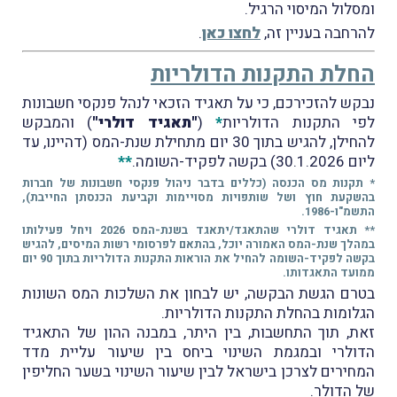
ומסלול המיסוי הרגיל.
להרחבה בעניין זה,
לחצו כאן
.
החלת התקנות הדולריות
נבקש להזכירכם, כי על תאגיד הזכאי לנהל פנקסי חשבונות
לפי התקנות הדולריות
*
(
"תאגיד דולרי"
) והמבקש
להחילן, להגיש בתוך 30 יום מתחילת שנת-המס (דהיינו, עד
ליום 30.1.2026) בקשה לפקיד-השומה.
**
* תקנות מס הכנסה (כללים בדבר ניהול פנקסי חשבונות של חברות
בהשקעת חוץ ושל שותפויות מסויימות וקביעת הכנסתן החייבת),
התשמ"ו-1986.
** תאגיד דולרי שהתאגד/יתאגד בשנת-המס 2026 ויחל פעילותו
במהלך שנת-המס האמורה יוכל, בהתאם לפרסומי רשות המיסים, להגיש
בקשה לפקיד-השומה להחיל את הוראות התקנות הדולריות בתוך 90 יום
ממועד התאגדותו.
בטרם הגשת הבקשה, יש לבחון את השלכות המס השונות
הגלומות בהחלת התקנות הדולריות.
זאת, תוך התחשבות, בין היתר, במבנה ההון של התאגיד
הדולרי ובמגמת השינוי ביחס בין שיעור עליית מדד
המחירים לצרכן בישראל לבין שיעור השינוי בשער החליפין
של הדולר.