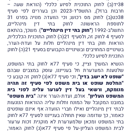
38יד(ב) לחוק התוכנית לסיוע כלכלי (הוראת שעה –
חרבות ברזל), התשפ"ד-2023 וכן בעררים לפי סעיף
38כט(ב) לחוק מס רכוש; וכי הוועדה מנויה בפרט 31
לתוספת הראשונה לחוק בתי דין מינהליים,
התשנ"ב-1992 (
"חוק בתי דין מינהליים"
). משכך, בהתאם
לסעיף 4 לחוק זה, ולסעיף 21(ה) לחוק התוכנית הכלכלית,
הוראות חוק בתי דין מינהליים חלות על ועדת-הערר,
בשינויים המחויבים ובשינויים הקבועים בסעיף 21(ה) לחוק
התכנית לסיוע כלכלי.
הנשיא המשיך וציין, כי סעיף 77א לחוק בתי המשפט,
שלטענת המערערת חל בענייננו, עוסק במצבים שבהם
"שופט לא ישב בדין"
; וכי סעיף 77א(ג) לחוק זה קובע כי
"החלטת שופט או בית משפט לפי סעיף זה תהיה
מנומקת, ורשאי בעל דין לערער עליה לפני בית
המשפט העליון"
. אולם, ועדת-הערר אינה
"בית משפט"
במובנו המקובל של המונח וחלות עליה ההוראות הנוגעות
לבתי דין מינהליים ואילו חברי הוועדה אף אינם שופטים
כאמור, כך שדומה שאין תחולה בענייננו לסעיף 77א לחוק
בתי המשפט ומכאן שלמערערת לא מוקנית זכות ערעור
לבית המשפט העליון-על פי סעיף 77א(ג) לחוק האמור,