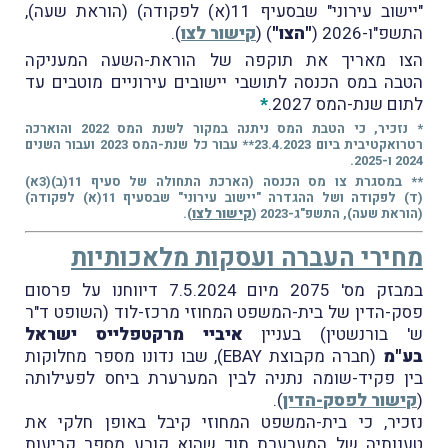
"יישוב עירוני" שבסעיף 11(א) לפקודה) (הוראת שעה),
התשפ"ו-2026 (
"הצו"
) (
קישור לצו
).
הצו מאריך את תוקפה של הוראת-השעה המעניקה
הטבה במס הכנסה לתושבי יישובים עירוניים מוטבים עד
לתום שנת-המס 2027.
*
* נזכיר, כי הטבת המס ניתנה במקור לשנת המס 2022 והוארכה
רטרואקטיבית ביום 23.4.2023** עבור כל שנת-המס 2023 ועבור השנים
2024 ו-2025.
** במסגרת צו מס הכנסה (הארכת התחולה של סעיף 11(ב)(3א)
(ד) לפקודה ושל ההגדרה "יישוב עירוני" שבסעיף 11(א) לפקודה)
(הוראת שעה), התשפ"ג-2023 (
קישור לצו
).
מחירי העברה ועסקות מלאכותיות
במבזק מס' 2075 מיום 7.5.2024 דיווחנו על פרסום
פסק-הדין של בית-המשפט המחוזי מרכז-לוד (השופט ד"ר
ש' בורנשטין) בעניין
איביי מרקטפלייס ישראל
בע"מ
(חברה מקבוצת EBAY), שבו נדונו מספר מחלוקות
בין פקיד-שומה נתניה לבין המערערת ביחס לפעילותה
(
קישור לפסק-הדין
).
נזכיר, כי בית-המשפט המחוזי קיבל באופן חלקי את
טענותיה של המערערת תוך שהוא קובע מספר קביעות