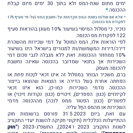
ימים מתום שנת-המס ולא בתוך 30 ימים מיום קבלת
ההכנסה.
*
* אלא אם שולמו בשנת-המס מקדמות על-חשבון המס (על-פי סעיף 175
לפקודת מס הכנסה).
נזכיר, כי מסלול המיסוי בשיעור 10% מעוּגן בהוראות סעיף
122 לפקודת מס הכנסה.
לפי הוראות אלו, המס המוטל על דמי שכירות מהשכרת
דירה/דירות המשַמשת/ות למגורים בישראל הינו בשיעור
10% ממחזוֹר ההכנסות. זאת, ללא מגבלה לגבי סכום דמי
השכירות אך בתנאי שמדובר בהכנסה שאינה נחשבת
להכנסה מעסק.
ברם, משכיר הבוחר במסלול זה אינו זכאי לנַכּוֹת פחת או
הפחתה אחרת בְּשל הדירה או הוצאות שהוצאו בייצור
ההכנסה מדמי השכירות. כמו-כן, הוא אינו זכאי
לקיזוזים (כגון: הפסדים), זיכויים (כגון: נקודות זיכוי) או
לפטוֹרים (כגון: הפטוֹר ממס לנכה) מההכנסה מדמי
השכירות או מהמס החָל עליה.
עם זאת, ביום 31.5.2023 פורסם ברשומות חוק
ההתייעלות הכלכלית (תיקוני חקיקה להשגת יעדי התקציב
לשנות התקציב 2023 ו־2024), התשפ"ג-2023 (
"חוק