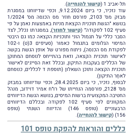
תל-אביב 1 (
קישור להנחייה
).
עוד נזכיר, כי ביום 9.12.2024, וכפי שדיווחנו במסגרת
מבזק מס' 2103, פורסם חוזר מס הכנסה מס' 1/2024
בנושא "הגשת תוכנית הקצאת מניות באמצעות נאמן על פי
סעיף 102 לפקודה" (
קישור לחוזר
), במסגרתו נכלל, לצד
הסבר כללי על תגמול הוני ותוכניות הקצאה כמו גם היבטי
המיסוי הגלומים בתגמול כאמור (סעיפים 3(ט) ו-102
לפקודת מס הכנסה), ניתוח מפורט של אופן הגשת בקשה
לאישור תוכנית הקצאה, וזאת בהתייחס לנוסחם המתוקן
של הכללים בעקבות התיקון, ובכלל זאת הסייגים לאישור
תוכנית הקצאה ותוכן השאלון (תוספת ד לכללים, כנוסחם
לאחַר התיקון).
לבסוף, נזכיר, כי ביום 28.4.2025, וכפי שדיווחנו במבזק
מס' 2128, פורסמה הנחייתו של רו"ח אמיר דוידוב, מנהל
החטיבה המקצועית ברשות המיסים, בנושא הגשת הדיווחים
המקוּונים לפי סעיף 102 לפקודה ובכללם הדיווחים
הרבעוניים (טופס 146) והדיווח השנתי (טופס
156) (
קישור להנחייה
).
כללים והוראות להפקת טופס 101