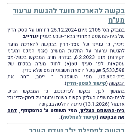
בקשה להארכת מועד להגשת ערעור
מע"מ
במבזק מס' 2105 מיום 25.12.2024 דיווחנו על פסק-הדין
של בית-המשפט המחוזי בבאר-שבע בעניין
יגודייב
.
נזכיר, כי עניינו של פסק-הדין בבקשה להארכת מועד
להגשת ערעור על החלטת המשיב (אגף המכס ומע"מ
חקירות) מום 6.2.2023, בגדרהּ חויב המבקש בכפל-מס
עסקאות לפי סעיף 50(א) לחוק מע"מ בסכום של
5,533,598 ₪, בְּשל הוצאת חשבוניות מס שלא כדין.
בית-המשפט
, מפי השופטת י' ייטב,
דחה את
הבקשה
(
קישור לפסק-הדין
).
בהמשך לכך, נבקש לעדכנכם, כי המבקש הגיש
לבית-המשפט העליון בקשת רשות ערעור על פסק-הדין וכי
אתמול (13.1.2026) ניתנה החלטה בבקשה.
בית-המשפט העליון
, מפי השופט ע' גרוסקופף,
דחה
את הבקשה
(
קישור להחלטה
).
בקשה לפסילת יו"ר ועדת הערר