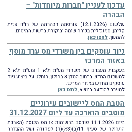
עדכון לעניין "חברות מיוחדות" –
הבהרה
שלשום (12.1.2026) פורסמה הבהרתה של רו"ח פזית
קלימן, סמנכ"לית בכירה שומה וביקורת ברשות המיסים.
להמשך,
לחצו כאן
.
ניוד עוסקים בין משרדי מס ערך מוסף
באזור המרכז
בעקבות מעברם של משרדי מע"מ ת"א 1 ומע"מ ת"א 2
למשכנם החדש ברחוב הסדן 8 בחולון, הוחלט על ביצוע ניוד
עוסקים מחדש באזור המרכז.
למַעבר להודעה בנושא,
לחצו כאן
.
הטבת המס ליישובים עירוניים
מוטבים הוארכה עד ליום 31.12.2027
ביום 11.1.2026 פורסם ברשומות צו מס הכנסה (הארכת
התחולה של סעיף 11(ב)(3א)(ד) לפקודה ושל ההגדרה