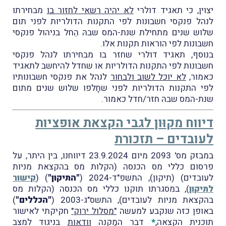
יצוין, כי תאגיד דולרי
לא יהיה רשאי לחזור בו
מבחירתו
לנהל פנקסי חשבונות לפי התקנות הדולריות לפני תום
שלוש שנים מתחילת שנת-המס שבהּ הֵחל בניהול פנקסי
חשבונות לפי הוראות תקנות אלו.
בנוסף, תאגיד דולרי שחזר בו מבחירתו לנהל פנקסי
חשבונות לפי התקנות הדולריות או שחדל להיחשב לתאגיד
כאמור,
לא יוכל לשוב ולבחור
לנהל את פנקסי חשבונותיו
לפי התקנות הדולריות לפני שחָלפו שלוש שנים מתום
שנת-המס שבהּ חזר/חדל כאמור.
דיווח מקוּון לגבי הקצאת אופציות
לעובדים – תזכורת
במבזק מס' 2093 מיום 23.9.2024 דיווחנו, בין היתר, על
פרסום כללי מס הכנסה (הקלות מס בהקצאת מניות
לעובדים) (תיקון), התשפ"ד-2024 (
"התיקון"
) (
קישור
לתיקון
), במסגרתו תוקנו כללי מס הכנסה (הקלות מס
בהקצאת מניות לעובדים), התשס"ג-2003 (
"הכללים"
)
באופן כזה שנקבע למעשה
"מסלול ירוק"
חקיקתי לאישור
תוכנית הקצאה,
*
דבר המַקנה
וודאות
בניגוד למצב