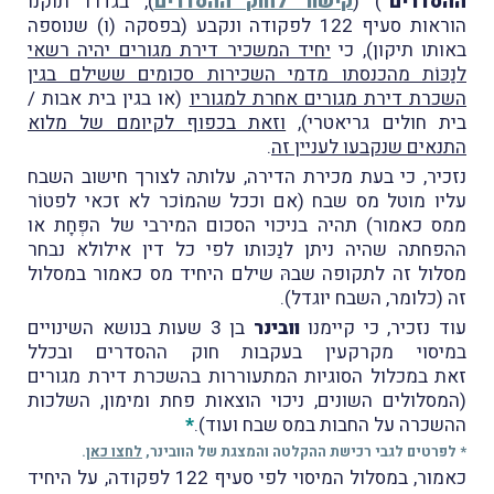
ההסדרים"
) (
קישור לחוק ההסדרים
), בגדרו תוקנו
הוראות סעיף 122 לפקודה ונקבע (בפסקה (ו) שנוספה
באותו תיקון), כי
יחיד המשכיר דירת מגורים יהיה רשאי
לנַכּוֹת מהכנסתו מדמי השכירות סכומים ששילם בגין
השכרת דירת מגורים אחרת למגוריו
(או בגין בית אבות /
בית חולים גריאטרי),
וזאת בכפוף לקיומם של מלוא
התנאים שנקבעו לעניין זה
.
נזכיר, כי בעת מכירת הדירה, עלותה לצורך חישוב השבח
עליו מוטל מס שבח (אם וככל שהמוֹכר לא זכאי לפטוֹר
ממס כאמור) תהיה בניכוי הסכום המירבי של הפְּחָת או
ההפחתה שהיה ניתן לנַכּותו לפי כל דין אילולא נבחר
מסלול זה לתקופה שבהּ שילם היחיד מס כאמור במסלול
זה (כלומר, השבח יוגדל).
עוד נזכיר, כי קיימנו
וובינר
בן 3 שעות בנושא השינויים
במיסוי מקרקעין בעקבות חוק ההסדרים ובכלל
זאת במכלול הסוגיות המתעוררות בהשכרת דירת מגורים
(המסלולים השונים, ניכוי הוצאות פחת ומימון, השלכות
ההשכרה על החבות במס שבח ועוד).
*
* לפרטים לגבי רכישת ההקלטה והמצגת של הוובינר,
לחצו כאן
.
כאמור, במסלול המיסוי לפי סעיף 122 לפקודה, על היחיד