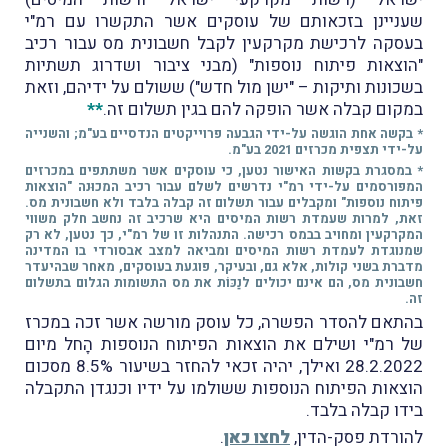
שעניינן בזכאותם של עוסקים אשר התקשרו עם רמ"י
בעסקה לרכישת מקרקעין לקבל חשבונית מס עבור רכיב
"הוצאות פיתוח נוספות" (מבני ציבור ושדרוג תשתיות
בשכונות ותיקות – "ישן מול חדש") ששולם על ידיהם, וזאת
במקום קבלה אשר הופקה להם בגין תשלום זה.
**
* בקשה אחת הוגשה על-ידי הגבעה פרוייקטים הנדסיים בע"מ; והשנייה
על-ידי תצפית מכרזים 2021 בע"מ.
* במסגרת בקשות האישור נטען, כי עוסקים אשר משתתפים במכרזים
המפורסמים על-ידי רמ"י נדרשים לשלם עבור רכיב המכוּנה "הוצאות
פיתוח נוספות" ומקבלים עבור תשלום זה קבלה בלבד ולא חשבונית מס.
זאת, למרות שעמדת רשות המיסים היא שרכיב זה נחשב חלק משווי
המקרקעין ומחויב בבמס רכישה. התנהלות זו של רמ"י, כך נטען, לא רק
שמנוגדת לעמדת רשות המיסים ומביאה למצב אבסורדי בו המדינה
מדברת בשני קולות, אלא גם, ובעיקר, פוגעת בעוסקים, מאחר שבהיעדר
חשבונית מס, הם אינם יכולים לנַכּוֹת את מס התשומות הגלום בתשלום
זה.
בהתאם להסדר הפשרה, כל עוסק מורשה אשר זכה במכרז
של רמ"י ושילם את הוצאות הפיתוח הנוספות הָחל מיום
28.2.2022 ואילך, יהיה זכאי להחזר בשיעור 8.5% מסכום
הוצאות הפיתוח הנוספות ששולמו על ידיו וכנגדן התקבלה
בידו קבלה בלבד.
להורדת פסק-הדין,
לחצו כאן
.