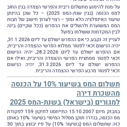
על-מנת להימנע מתשלום ריבית והפרשי הצמדה בגין החוב
למס הכנסה (בגין שנת-המס 2025) – כל שכּן בהינתן
שיעור האינפלציה הלא נמוך – רצוי לערוך חישוב של חבות
המס המשוערת ולהשלים את ההפרש (ככל שקיים) בינהּ
לבין המקדמות ששולמו בפועל.
לעניין זה נקבע, כי אם ההפרש ישולם עד ליום 31.1.2026,
יהיה הנישום זכאי לפטוֹר ממלוא הפרשי ההצמדה והריבית;
אם ההפרש ישולם עד ליום 28.2.2026, יהיה הנישום
זכאי לפטוֹר ממחצית הפרשי ההצמדה והריבית; ואילו אם
ההפרש ישולם עד ליום 31.3.2026, יהיה הנישום
זכאי לפטוֹר מרבע הפרשי ההצמדה והריבית.
תשלום המס בשיעור 10% על הכנסה
מהשכרת דירה
למגורים (בישראל) בשנת-המס 2025
במבזק מיום 15.10.2007 התייחסנו לתיקון 159 לפקודת
מס הכנסה, בגדרוֹ תוקן מסלול המיסוי בשיעור 10% באופן
כזה שתשלום המס (בשיעור 10%) על פיו יבוצע בתוך 30