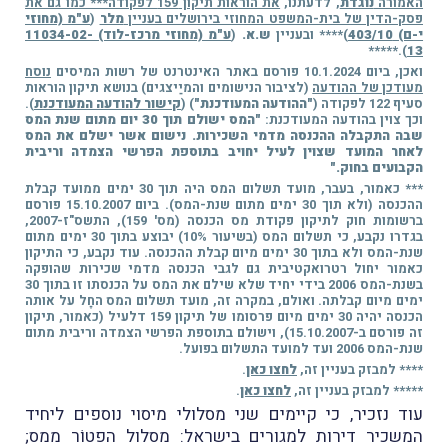
האמורה
נוגדת
, לדעתנו,
את הוראות תיקון 159 לפקודה*** כמו גם את
פסק-הדין של בית-המשפט המחוזי בירושלים בעניין
מלר
(
ע"מ (מחוזי
י-ם) 403/10
)**** ובעניין
ש.א.
(
ע"מ (מחוזי מרכז-לוד) 11034-02-
).*****
13
ואכן, ביום 10.1.2024 פורסם באתר האינטרנט של רשות המיסים
נוסח
מעודכן של ההודעה
(לציבור הנישומים והמיַיצגים) בנושא תיקון הוראות
סעיף 122 לפקודה (
"ההודעה המעודכנת"
) (
קישור להודעה המעודכנת
).
וכך צוין בהודעה המעודכנת:
"המס ישולם תוך 30 יום מתום שנת המס
שבה התקבלה ההכנסה מדמי השכירות. נישום אשר ישלם את המס
לאחר המועד שצוין לעיל יחויב בתוספת הפרשי הצמדה וריבית
הקבועים בחוק."
*** כאמור, בעבר, מועד תשלום המס היה תוך 30 ימים ממועד קבלת
ההכנסה (ולא תוך 30 ימים מתום שנת-המס). ביום 15.10.2007 פורסם
ברשומות חוק לתיקון פקודת מס הכנסה (מס' 159), התשס"ז-2007,
בגדרו נקבע, כי תשלום המס (בשיעור 10%) יבוצע בתוך 30 ימים מתום
שנת-המס ולא בתוך 30 ימים מיום קבלת ההכנסה. עוד נקבע, כי התיקון
כאמור יחול רטרואקטיבית גם לגבי הכנסה מדמי שכירות שהופקה
בשנת-המס 2006 בידי יחיד שלא שילם את המס על הכנסתו זו בתוך 30
ימים מיום קבלתה. ואולם, במקרה זה, מועד תשלום המס החָל על אותה
הכנסה יהיה 30 ימים מיום פרסומו של תיקון 159 דלעיל (כאמור, תיקון
זה פורסם ב-15.10.2007), וישולם בתוספת הפרשי הצמדה וריבית מתום
שנת-המס 2006 ועד למועד התשלום בפועל.
**** למבזק בעניין זה,
לחצו כאן
.
***** למבזק בעניין זה,
לחצו כאן
.
עוד נזכיר, כי קיימים שני מסלולי מיסוי נוספים ליחיד
המשכיר דירות למגורים בישראל: מסלול הפטוֹר ממס;