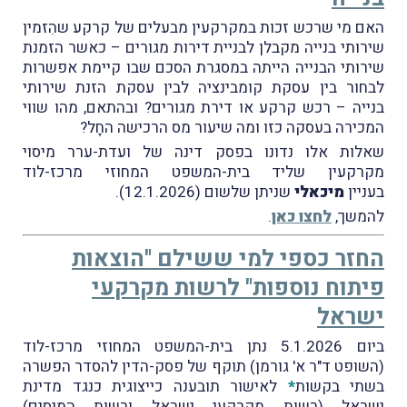
האם מי שרכש זכות במקרקעין מבעלים של קרקע שהִזמין
שירותי בנייה מקבלן לבניית דירות מגורים – כאשר הזמנת
שירותי הבנייה הייתה במסגרת הסכם שבו קיימת אפשרות
לבחור בין עסקת קומבינציה לבין עסקת הזנת שירותי
בנייה – רכש קרקע או דירת מגורים? ובהתאם, מהו שווי
המכירה בעסקה כזו ומה שיעור מס הרכישה החָל?
שאלות אלו נדונו בפסק דינה של ועדת-ערר מיסוי
מקרקעין שליד בית-המשפט המחוזי מרכז-לוד
בעניין
מיכאלי
שניתן שלשום (12.1.2026).
להמשך,
לחצו כאן
.
החזר כספי למי ששילם "הוצאות
פיתוח נוספות" לרשות מקרקעי
ישראל
ביום 5.1.2026 נתן בית-המשפט המחוזי מרכז-לוד
(השופט ד"ר א' גורמן) תוקף של פסק-הדין להסדר הפשרה
בשתי בקשות
*
לאישור תובענה כייצוגית כנגד מדינת
ישראל (רשות מקרקעי ישראל ורשות המיסים)