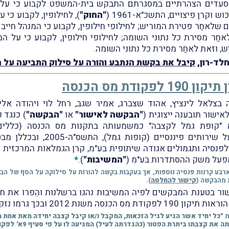
סעדים הצהרתיים במסגרתם התבקש בית-המשפט לקבוע כי על 
"החוק"
), לחילופין, לקבוע כי
א) לחוק לשנים שלאחַר פטירת המוריש; לחילופי חילופין, לקבוע כי המנהל
אחַר מסירת כל נתוני השומה; לחילופי חילופין, לקבוע כי על 
, וזאת לאחַר מסירת כל נתוני השומה.
חלד-רון,
קיבל את בקשת הנתבע והורה על סילוק התביעה על 
ודת מס הכנסה
ישור תובענה ייצוגית (
"הבקשה לאישור"
או
"הבקשה"
) כנגד 
 "קופת גמל לקצבה" כמשמעותה בתקנות מס הכנסה (כללים ל
התשכ"ד-1964 ובחוק הפיקוח על שי
פנסיה ותגמולים אגודה שיתופית בע"מ, קרן הגמלאות המרכזית 
מפעל משק ההסתדרות בע"מ (
"המשיבות"
).
*
רבע קרנות פנסיה נוספות, אך בעקבות בקשה להורוֹת על סילוקה על הסף של ה
 מהבקשה (
קישור להחלטה
).
ור בטענת המבקשים לפיה המשיבות נהגו ברשלנות והֵפרו את חוב
201 ובכך גרמו נזקים רחבי היקף לחברי הקבוצה.
ת
"כל יחיד אשר הגיע לגיל הזכאות, המקבל ו/או קיבל קצבה יחידה מאת אחת 