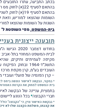
בכתב התביעה, עתרו התובעים ל
בהתאם לסעיף 22(א) לחוק מס רכוש וקרן פיצויים, התשכ"א-1961 (
בהתאם לסעיף 19(
השומות שהוצאו למוריש, וזאת ל
השגות על השומות שהוצאו למוריש
בית-המשפט
, מפי השופטת ל' 
תובענה ייצוגית בעניין תיקון 190 לפק
בחודש דצמבר 2020 הגישו ה"ה בצלאל לינציץ, אהוד שצברג, אמיר שגב, רחל לוי ויהודה אליעזר ברק (
לבית-המשפט המחוזי בתל-אביב לא
מקיפה לעמיתים ותיקים, שהיא
העובדים בע"מ, קרן מקפת מרכז ל
– קרן הפנסיה של פועלי ועובדי 
* במקור, הבקשה לאישור הוגשה ביחס לא
בית-המשפט למחוק את הקרנות האמורות
בתמצית, עניינה של הבקשה לאיש
חברי הקבוצה
*
בכל הנוגע ליישום הוראות תיקון 190 לפקודת מס הכנסה משנת 2
* בבקשת האישור צוין, כי "הקבוצה" כולל