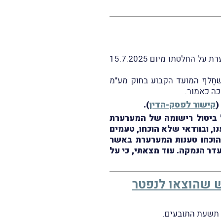
עניינו של פסק-הדין בבקשת המשיב (מנהל מע"מ טבריה) לסלק על הסף את הערעור שהגיש המערערת על החלטתו מיום 15.7.2025
ינו למעלה מחצי שנה לאחַר שחָלף המועד הקבוע בחוק מע"מ
ה כאמור.
(
קישור לפסק-הדין
).
 ביטול רישומה של המערערת
, ובוודאי שלא הוכחו, טעמים
 הוכחו טענות המערערת באשר
ר הנמקה. עוד מצאתי, כי על
ש שהוצאו לנפטר
 תשעת התובעים.