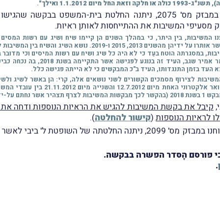
מיום 1.1.2012 ואילך"
.
מסעיפי המשיבות את ההתייחסות לאותן ראיות.
בקצבאות גמלאיהן ואף צירפו מסמכים אשר אותרו על ידיהן מהשנים 2013,
ת, במסגרתה הוטח בעֵד כי לא היה כל שיג ושיח עם רשות המיסים וכי מדובר 
בנוסף, בחקירתו הנגדית של המבקש 1 מר 
 העד בזמן התנגדותו, העיד ב"כ המבקשים כי לא הייתה פגישה כלל.
שיבות לצירוף מסמכים הקשורים לשני נושאים אלה, קרי: הן באשר לשיג ולשיח
מבקשות המשיבות לצרף שתי הודעות דואר אלקט
יום 18.10.2018.
,
קיבל את בקשת המשיבות להגיש את הראיות הנוספות ודחה את
ו לראיות הנוספות
(
קישור להחלטה
).
ואילו ביום 5.11.2024, וכפי שדיווחנו במבזק מס' 2099, ניתנה החלטתה ש
י פורסם הֶסדר הפשרה בבקשה.
.