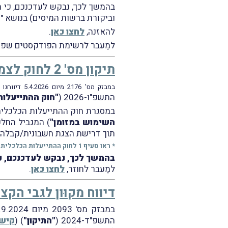
בהמשך לכך, נבקש לעדכנכם, כי ה
וביקורת ברשות המיסים) בנושא "
להאזנה,
לחצו כאן
.
למַעבר לרשימת הפודקסטים שפו
תיקון מס' 2 לחוק לצמצום השימוש במזומן
במבזק מס' 2176 מיום 5.4.2026 דיווחנו על פרסום
התשפ"ו-2026 (
"חוק ההתייעלות
במסגרת חוק ההתייעלות הכלכלית נ
השימוש במזומן"
תוך דרישת הצגת חשבונית/קבלה.
* ראו סעיף 1 לחוק ההתייעלות הכלכלית.
בהמשך לכך, נבקש לעדכנכם, כי ביום 30.6.2026 פורסם חוזר מס הכנסה מס' 6/2026 שעני
למַעבר לחוזר,
לחצו כאן
.
דיווח מקוּון לגבי הק
התשפ"ד-2024 (
"התיקון"
) (
קישו