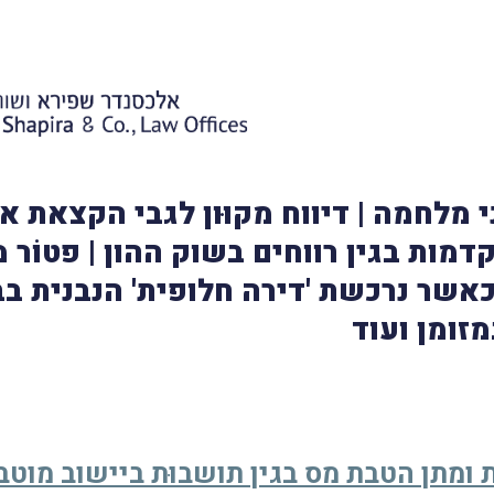
05: עדכוני מלחמה | דיווח מקוּון לגבי הקצא
דמות בגין רווחים בשוק ההון | פטוֹ
אשר נרכשת 'דירה חלופית' הנבנית בב
זומן ועוד