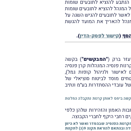
הנתבע להוציא לתובעים שומות
 על המנהל להוציא לתובעים שומות
 חייב לאשר לתובעים להגיש השגה על
המנהל להאריך את המועד להגשת
הסף
(
קישור לפסק-הדין
).
"המבקשים"
) בקשה
קרנות פנסיה המנהלות קרן פנסיה
אישור ולניהול קופות גמל),
רותים פיננסיים (קופות גמל), התשס"ה-2005, ובכללן מבטחים מוסד לביטוח סוציאלי של
של עובדי ההסתדרות בע"מ ונתיב
בקשה ביחס לאותן קרנות נתקבלה החלטת
ות האמון והזהירות שלהן כלפי
מקרנות הפנסיה שבהסדר ואשר לא היוון
את קצבתו, משלמת הקצבה שלו לא זיכתה את קצבתו ביתרת הפטור (כהגדרתה לעיל) המגיעה לו על פי סעיף 9א' לפקודה ובהתאם להוראת תקנה 9(ג) לתקנות