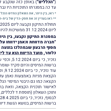
(
"הכללים"
) באופן כזה שנקבע
עד כה במסגרתו התוכניות היו נבח
* ראו, בין היתר, את השאלון החדש הנכל
** ראו בעניין זה את פסק-הדין של בית-
ליום 31.12.2024 ממשיכות להיות מוגשות, כבעבר, באופן ידני.
מסוף הרבעון שבמהלכו בוצעה ההקצאה, בטופס 146,
כלומר,
מועד הדיווח הוא עד ליום 7.2026
ברשות המיסים והיום פקיד-שומה תל
הקצאת מניות באמצעות נאמן על פי סעיף 02
לאישור תוכנית הקצאה, וזאת בה
ותוכן השאלון (תוספת ד לכללים, כ
ברשות המיסים, בנושא הגשת דיווחים מקוּ