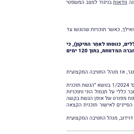
נה
וודאות
בניגוד למצב המשפטי
ון) ביום זה ואילך, כאשר תוכניות שהוגשו עד
 נקבעו, בין היתר, חובות דיווח ביחס להקצאה ובכלל זאת נקבע (בכלל 5 לכללים, כנוסחו לאחַר התיקון), כי
"חברה מדווחת ונאמן ידווחו על ההקצאה לפקיד השומה שאצלו מתנהל תיק הניכויים של החברה המדווחת, בתוך 120 ימים
נחייתו בנושא של רו"ח נדב נגר, אז מנהל החטיבה המקצועית
עוד נזכיר, כי ביום 9.12.2024, וכפי שדיווחנו במסגרת מבזק מס' 2103, פורסם חוזר מס הכנסה מס' 1/2024 בנושא "הגשת תוכנית
בר כללי על תגמול הוני ותוכניות
סעיפים 3(ט) ו-102 לפקודת מס הכנסה), ניתוח מפורט של אופן הגשת בקשה
הסייגים לאישור תוכנית הקצאה
21, פורסמה הנחייתו של רו"ח אמיר דוידוב, מנהל החטיבה המקצועית