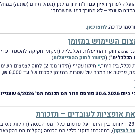
ועלה לערוץ ראיון עם רו"ח ירון מילמן (מנהל תחום (שומה) במח
הדו"ח השנתי – לא מסובך כמו שחשבתם".
רסמו עד כה,
לחצו כאן
.
 הכלכלית"
) (
קישור לחוק ההתייעלות
).
כלל, בין היתר,
*
תיקון עקיף (תיקון מס' 2) לחוק לצמצום השימוש במזומן, התשע"ח-2018 (
ינו בתיקון האמור.
צאת אופציות לעובדים – תזכורת
במבזק מס' 2093 מיום 23.9.2024 דיווחנו, בין היתר, על פרסום כללי מס הכנסה (ה
ר לתיקון