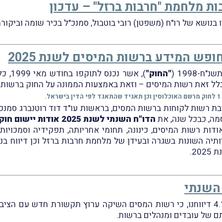
ות מלחמת "חרבות ברזל" – עדכון
ופש המידע ברשות המיסים לשנת 2025
-1998 (
"החוק"
), אשר נכנס לתוקפו בחודש מאי 1999, כל אזרח ישראלי או תושב
כלל זאת רשות המיסים – וזאת באמצעות הממונה על החוק ברשות 
.
יבת רשות לקוחות ברשות המסים, בראשות עו"ד דוד רוטנברג סמנכ
מה, כבכל שנה, את
הדו"ח השנתי לשנת 2025 אודות יישום חוק חופש המידע
דות רשות המיסים, כינונה, תחומי אחריותה, תפקידיה וסמכויות
ותיה השונות בשגרה ובעידן של מלחמת חרבות ברזל וכן דיווח ב
2.
השנתי
במבזק מס' 1993 מיום 4.10.2022 דיווחנו, כי רשות המסים השיקה ערוץ תקשורת חד
ם של עובדים ומנהלים ברשות.