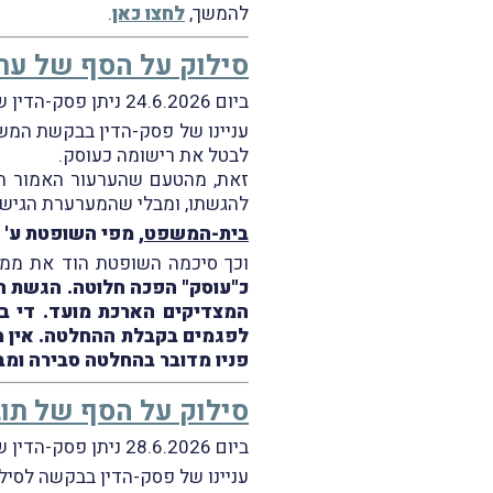
להמשך,
לחצו כאן
.
סילוק על הסף של ער
ביום 24.6.2026 ניתן פסק-הדין של בית-המשפט המחוזי בנוף הגליל-נצרת בעניין
לבטל את רישומה כעוסק.
להגשתו, ומבלי שהמערערת הגישה
בית-המשפט
, מפי השופטת ע' 
וכך סיכמה השופטת הוד את ממצאיה
כ"עוסק" הפכה חלוטה. הגשת הע
המצדיקים הארכת מועד. די בכ
לפגמים בקבלת ההחלטה. אין מ
פניו מדובר בהחלטה סבירה ומב
סילוק על הסף של תו
ביום 28.6.2026 ניתן פסק-הדין של בית-משפט השלום בפתח-תקווה בעניין
עניינו של פסק-הדין בבקשה לסי