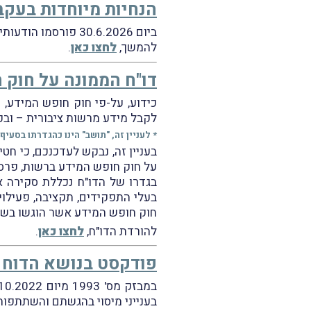
הנחיות מיוחדות בעקב
ביום 30.6.2026 פורסמו הודעותיו בנושא של רו"ח (משפטן) רובי בוטבול, סמנכ"ל בכיר שומה וביקורת ברשות המיסים.
להמשך,
לחצו כאן
.
דו"ח הממונה על חוק ח
כידוע, על-פי חוק חופש המידע, תשנ"ח
לקבל מידע מרשות ציבורית – וב
* לעניין זה, "תושב" הינו כהגדרתו בסעיף 1 לחוק מרשם האוכלוסין וכן תאגיד שהתאגד לפי הדין בישראל
בעניין זה, נבקש לעדכנכם, כי חט
על חוק חופש המידע ברשות, פרס
בגדרו של הדו"ח נכללת סקירה או
בעלי התפקידים, תקציבה, פעילוי
חוק חופש המידע אשר הוגשו בשנת 025
להורדת הדו"ח,
לחצו כאן
.
פודקסט בנושא הדוח 
בענייני מיסוי בהגשתם והשתתפות