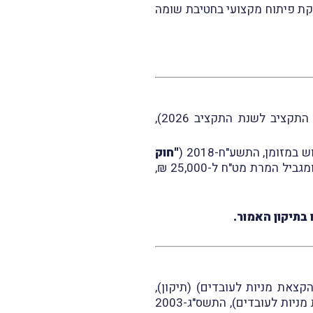
לקת פיתוח מקצועי בחטיבת שומה
חוק ההתייעלות הכלכלית (תיקוני חקיקה להשגת יעדי התקציב לשנת התקציב 2026),
"חוק
) המגביל החלפה, פריטה או המרה של שטרות במזומן לסכום של עד 6,000 ₪, ומגביל המרת מט"ח ל-25,000 ₪,
קלות מס בהקצאת מניות לעובדים) (תיקון),
), במסגרתו תוקנו כללי מס הכנסה (הקלות מס בהקצאת מניות לעובדים), התשס"ג-2003