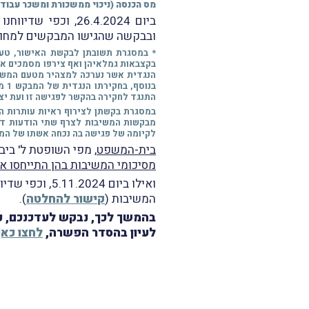
מס הכנסה (ניכוי ממשכורת ומשכר עבודה), תשנ"ג-1993 כולה או חלקה וזאת החל 
ביום 26.4.2024, וכפי שדיווחנו במבזק מס' 2075, ניתנה החלטת בית-המשפט בבקשה שהגישו המשיבות לצרף ראיות נוספות
ובבקשה שהגישו המבקשים למחוק 
הנגדית אשר נערכה למצהיר מטעם המשיבו
התנגד לחקירה בהקשר לפגישה זו ועת יצא
במסגרת בקשתן לצירוף ראיות עותרות המ
לקיומה של פגישה בה נכחה אשתו של המבקש 1 בשנת 2018 (בהקשר לכך מבקשות המשיבות לצרף תצהיר אשר נחתם על-ידי אשתו של המבקש 1 ב
בית-המשפט
, מפי השופטת ל' ביבי
מסיכומי המשיבות בהן התייחסו אל
המשיבות (
קישור להחלטה
).
בהמשך לכך, נבקש לעדכנכם, כ
לעיון בהסדר הפשרה,
לחצו כאן