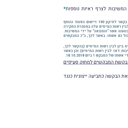
*
* במסגרת תשובתן לבקשת האישור, טענו המשיבות, בין היתר, כי במהלך השנים הן קיימו שיח ושיג עם רשות המסים בקשר לתיקון 190 ויישום הפטוֹר הנוסף
 2015 ו-2019. נושא השיג והשיח בין המשיבות לבין רשות המיסים עלה במסגרת החקירה
בטענה אשר "הומצאה" על ידי המשיבות.
אמיר שגב, העיד זה בנוגע לפגישה אשר התקיימה בשנת 2018, בה נכחה כביכול גם אשתו. באשר לכך, ב"כ המבקשים
 בינן לבין רשות המיסים (בהקשר לכך,
רוני האחת מיום 12.7.2012 והשנייה מיום 21.11.2012 בין עובדי המשיבות דאז לבין רשות המיסים) והן באשר
 בקשת המבקשים למחוק סעיפים
ל השופטת ל' ביבי לאשר את הבקשה כתביעה ייצוגית כנגד