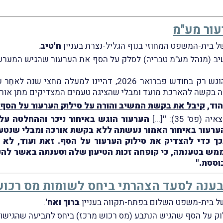
עור מע"מ
ח'טיב
.
זאת, מהטעם שהערעור האמור הוגש רק בחודש פברואר 2026, דהי
 בקשה להארכת מועד ומבלי שהציגה טעמים המצדיקים מתן אורכ
הוד,
קיבל את בקשת המשיב והורה על סילוק הערעור על הסף
 (פס' 35):
"
[...]
הערעור הוגש באיחור ניכר וההחלטה על
רעור באיחור האמור נעשתה ללא בקשת אורכה ומבלי שנטענו
ך כדי להצדיק את סילוק הערעור על הסף. זאת ועוד, לא
מש בטענתה, כי קופחה זכות הטיעון שלה וטענתה באשר להעד
וססת."
בענה לסעד הצהרתי ביחס לשומות מס רכו
ברוך ואח'
.
לוק על הסף שהגיש הנתבע (מס רכוש מרכז) ביחס לתביעה שהגישו