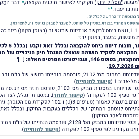
 למעשה
"מסלול ירוק"
חקיקתי לאישור תוכנית הקצאה,
*
דבר המַק
נות בדיעבד.
**
ל בתוספת ד' החדשה לכללים.
המשפט המחוזי בנצרת בעניין טל שוחט. למַעבר למבזק בנושא זה,
לחצו כאן
.
תחולת התיקון נקבעה ליום 1.1.2025, וזאת ביחס לבקשה או דיווח שתוגשנה (באופן מקוּ
במסגרת התיקון
 שבו יפורטו הפרטים האלה:
[...]".
29.
.
נזכיר, כי ביום 5.12.2024, וכפי שדיווחנו במבזק מס' 2102, פורסמה ה
-אביב 1 (
קישור להנחייה
).
1 לפקודה" (
קישור לחוזר
), במסגרתו נכלל, לצד הס
הקצאה כמו גם היבטי המיסוי הגלומים בתגמול כאמור (
תייחס לנוסחם המתוקן של הכללים בעקבות התיקון, ובכלל זאת 
נוסחם לאחַר התיקון).
לבסוף, נזכיר, כי ביום 28.4.2025, וכפי שדיווחנו במבזק מס' 28
ונים לפי סעיף 102 לפקודה (
קישור להנחייה
).