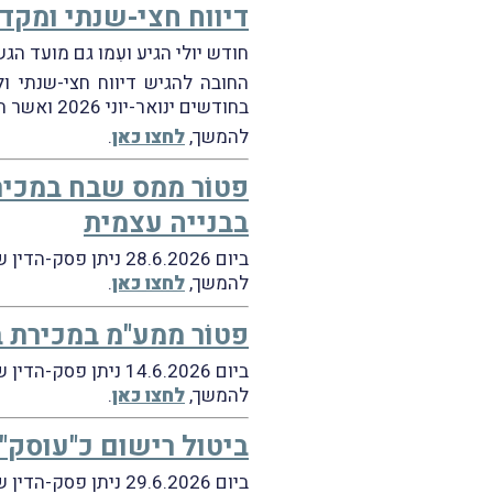
דיווח חצי-שנתי ומקדמ
חודש יולי הגיע ועִמו גם מועד ה
החובה להגיש דיווח חצי-שנתי ו
בחודשים ינואר-יוני 2026 ואשר הבנקים/ברוקרים שבאמצעותם הם ביצעו את המכירות לא ניכו מס במקור מאותם רווחים.
להמשך,
לחצו כאן
.
פטוֹר ממס שבח במכיר
בבנייה עצמית
ביום 28.6.2026 ניתן פסק-הדין של ועדת-ערר מיסוי מקרקעין שליד בית-המשפט המחוזי בבאר-שבע בעניין
להמשך,
לחצו כאן
.
פטוֹר ממע"מ במכירת ב
ביום 14.6.2026 ניתן פסק-הדין של בית-המשפט המחוזי בעניין
להמשך,
לחצו כאן
.
ביטול רישום כ"עוסק" 
ביום 29.6.2026 ניתן פסק-הדין של בית-המשפט המחוזי בתל-אביב בעניין