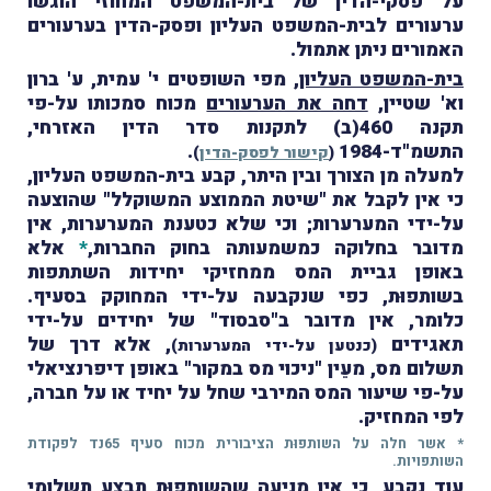
על פסקי-הדין של בית-המשפט המחוזי הוגשו
ערעורים לבית-המשפט העליון ופסק-הדין בערעורים
האמורים ניתן אתמול.
בית-המשפט העליון
, מפי השופטים י' עמית, ע' ברון
וא' שטיין,
דחה את הערעורים
מכוח סמכותו על-פי
תקנה 460(ב) לתקנות סדר הדין האזרחי,
התשמ"ד-1984
.
(
קישור לפסק-הדין
)
למעלה מן הצורך ובין היתר, קבע בית-המשפט העליון,
כי אין לקבל את "שיטת הממוצע המשוקלל" שהוצעה
על-ידי המערערות; וכי שלא כטענת המערערות, אין
מדובר בחלוקה כמשמעותה בחוק החברות
,
*
אלא
באופן גביית המס ממחזיקי יחידות השתתפות
בשותפוּת, כפי שנקבעה על-ידי המחוקק בסעיף.
כלומר, אין מדובר ב"סבסוד" של יחידים על-ידי
תאגידים
, אלא דרך של
(כנטען על-ידי המערערות)
תשלום מס, מעֵין "ניכוי מס במקור" באופן דיפרנציאלי
על-פי שיעור המס המירבי שחל על יחיד או על חברה,
לפי המחזיק.
* אשר חלה על השותפוּת הציבורית מכוח סעיף 65נד לפקודת
השותפויות.
עוד נקבע, כי אין מניעה שהשותפוּת תבצע תשלומי