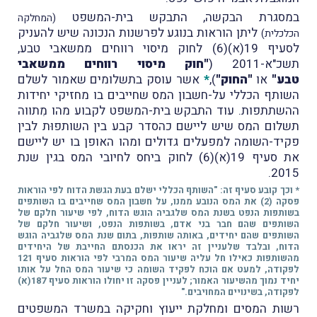
במסגרת הבקשה, התבקש בית-המשפט
(המחלקה
ליתן הוראות בנוגע לפרשנות הנכונה שיש להעניק
הכלכלית)
לסעיף 19(א)(6) לחוק מיסוי רווחים ממשאבי טבע,
תשכ"א-2011 (
"חוק מיסוי רווחים ממשאבי
טבע"
או
"החוק"
),
*
אשר עוסק בתשלומים שאמור לשלם
השותף הכללי על-חשבון המס שחייבים בו מחזיקי יחידות
ההשתתפות. עוד התבקש בית-המשפט לקבוע מהו מִתווה
תשלום המס שיש ליישם כהסדר קבע בין השותפוּת לבין
פקיד-השומה למפעלים גדולים ומהו האופן בו יש ליישם
את סעיף 19(א)(6) לחוק ביחס לחיובי המס בגין שנת
2015.
* וכך קובע סעיף זה: "השותף הכללי ישלם בעת הגשת הדוח לפי הוראות
פסקה (2) את המס הנובע ממנו, על חשבון המס שחייבים בו השותפים
בשותפות הנפט בשנת המס שלגביה הוגש הדוח, לפי שיעור חלקם של
השותפים שהם חבר בני אדם, בשותפות הנפט, ושיעור חלקם של
השותפים שהם יחידים, באותה שותפות, בתום שנת המס שלגביה הוגש
הדוח, ובלבד שלעניין זה יראו את הכנסתם החייבת של היחידים
מהשותפות כאילו חל עליה שיעור המס המרבי לפי הוראות סעיף 121
לפקודה, למעט אם הוכח לפקיד השומה כי שיעור המס החל על אותו
יחיד נמוך מהשיעור האמור; לעניין פסקה זו יחולו הוראות סעיף 187(א)
לפקודה, בשינויים המחויבים."
רשות המסים ומחלקת ייעוץ וחקיקה במשרד המשפטים