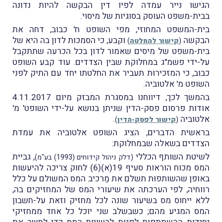
הגישו נייר עמדה לפיו דין הבקשה להיות נדונה
בבית-משפט העוסק בסוגיות של מיסוי.
בית-המשפט המחוזי, מפי השופט ח' כבוב, דחה את
הבקשה
וקבע, כי הסמכות לדון בה היא של
(
קישור להחלטה
)
בית-משפט של מיסים שאמור לדון בכל הכרעה שתתקבל
על-ידי פשמ"ג במחלוקת שבין הצדדים. עוד קבע השופט
כבוב, כי המזכירוּת תעביר את החלטתו יחד עם התיק לפני
השופט מ' אלטוביה.
בהמשך לכך, דיווחנו במסגרת המבזק מיום 4.11.2017
אודות פרסום פסק-הדין שניתן בנושא על-ידי השופט' מ'
אלטוביה
.
(
קישור לפסק-הדין
)
בראשית הדברים, הציג השופט אלטוביה את עמדת
הצדדים בשאלה שבמחלוקת:
לשיטת השותף הכללי
, גביית
(דלק ניהול קידוחים (1993) בע"מ)
המס מכוח הוראות סעיף 19(א)(6) לחוק צריכה להיעשות
באופן שהשותפוּת תשלם את מַרכיב המס המשולם על כלל
רווחיה, לפי הערכתה את שיעורי המס של המחזיקים בה,
ללא ייחוס מס בשיעור שונה לכל מחזיק וזאת על-חשבון
המס המגיע מהם; כשבשלב שני יוכל כל אחד ממחזיקי