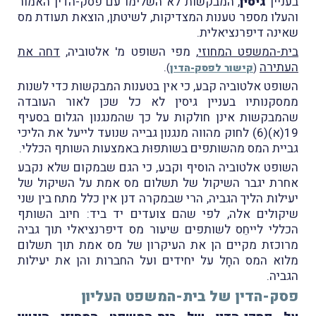
בעניין
גיסין
, המבקשות לא השלימו עם פסק-הדין האמור
והעלו מספר טענות המצדיקות, לשיטתן, הוצאת תעודת מס
שאינה דיפרנציאלית.
בית-המשפט המחוזי
, מפי השופט מ' אלטוביה,
דחה את
העתירה
.
(
קישור לפסק-הדין
)
השופט אלטוביה קבע, כי אין בטענות המבקשות כדי לשנות
ממסקנותיו בעניין גיסין לא כל שכּן לאור העובדה
שהמבקשות אינן חולקות על כך שהמנגנון הגלום בסעיף
19(א)(6) לחוק מהווה מנגנון גבייה שנועד לייעל את הליכי
גביית המס מהשותפים בשותפוּת באמצעות השותף הכללי.
השופט אלטוביה הוסיף וקבע, כי הגם שבמקום שלא נקבע
אחרת יגבר השיקול של תשלום מס אמת על השיקול של
יעילות הליך הגביה, הרי שבמקרה דנן אין כלל מתח בין שני
שיקולים אלה, לפי שהם צועדים יד ביד: חיוב השותף
הכללי לייחֵס לשותפים שיעור מס דיפרנציאלי תוך גביה
מרוכזת מקיים הן את העיקרון של מס אמת תוך תשלום
מלוא המס החָל על יחידים ועל החברות והן את יעילות
הגביה.
פסק-הדין של בית-המשפט העליון