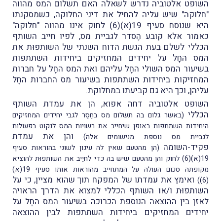
השופט אלטוביה נדרש לשאלה האם תשלום המס מהווה
"חלוקה" שיש עליה להחיל את דיני החלוקה, כשמסקנתו
היא שנוסח סעיף 19(א)(6) לחוק אינו מהווה "חלוקה"
כאמור אלא קובע הֶסדר לגביית מס, לפיו חייב השותף
הכללי לשלם בעת הגשת הדוח השנתי של השותפוּת את
המס החָל על יחידים המחזיקים ביחידות השתתפות
בשיעור המס השולי החָל עליהם ואת המס החָל על חברות
המחזיקות ביחידות השתתפות בשיעור מס החברות החָל
עליהן, וכך היא גם קביעתו במחלוקת.
השופט אלטוביה דחה אפוא, הן את עמדת השותף
הכללי
(באשר גלום בה תשלום מס בחֶסֶר לגבי יחידים המחזיקים
היחידות השתתפות באופן שיחייב את רשויות המס לנקוט בפעולות
והן את עמדת
לגביית מס נוספת מנישומים אלה)
פקיד-השומה
(הן מהטעם שאין לה עיגון לשוני בהוראות סעיף
19(א)(6) לחוק והן מהטעם שיש בה כדי לחיֵיב את השותפוּת להוציא
מקופתה סכום העולה על המתחייב מהוראות אותו סעיף 19(א)
ואימץ את עמדתו של המפקח תוך שהוא מציין, כי על
(6))
השותפוּת ו/או השותף הכללי למצוא את הדרך הראויה
לאזן בין ההוצאה הנוספת הכרוכה בשיעור המס החָל על
יחידים המחזיקים ביחידות השתתפות לבין ההוצאה