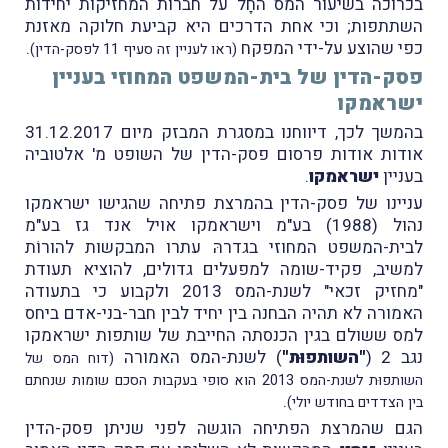
בכרוכה בשיעור המס החָל על חברות המחזיקות יחידות
השתתפות; וכי אחת הדרכים היא קביעת חלוקה מאזנת
כפי שהוצע על-ידי המפקח
.
(ראו לעניין זה סעיף 11 לפסק-הדין)
פסק-הדין של בית-המשפט המחוזי בעניין
ישראמקו
בהמשך לכך, דיווחנו במסגרת המבזק מיום 31.12.2017
אודות אודות פרסום פסק-הדין של השופט מ' אלטוביה
בעניין
ישראמקו
.
עניינו של פסק-הדין בהמרצת פתיחה שהגישו ישראמקו
נהול (1988) בע"מ וישראמקו אויל אנד גז בע"מ
לבית-המשפט המחוזי בגדרהּ עתרו המבקשות להורוֹת
למשיב, פקיד-שומה למפעלים גדולים, להוציא תעודת
"מחזיק זכאי" לשנת-המס 2013 ולקבוע כי בתעודה
האמורה לא תהיה הבחנה בין יחיד לבין חבר-בני-אדם ביחס
למס ששולם בגין הכנסתה החייבת של שותפות ישראמקו
נגב 2 (
"השותפוּת"
) לשנת-המס האמורה
(דוח המס של
השותפוּת לשנת-המס 2013 הוא סופי בעקבות הסכם שומות שנחתם
.
בין הצדדים בחודש יולי)
הגם שהמרצת הפתיחה הוגשה לפני שניתן פסק-הדין