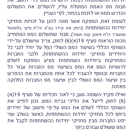
יחידות ההשתתפות לפְנות לרשויות המס כדי לחשב את
חבות מס האמת המוטלת עליו, להשלים את התשלום
הנדרש ממנו או לזכוֹת בהחזר, לפי העניין.
לעומת זאת, המפקח אשר מוּנה להגן על זכויות מחזיקי
יחידות ההשתתפות
(גיסין את קידר בע"מ ורו"ח מיקי בלומנטל
, סבור שתשלום המס המתחייב
ממשרד רו"ח פאהן קנה ושות')
מכוח הוראות סעיף 19(א)(6) לחוק, צריך שישולם על-ידי
השותף הכללי בשיעור המס השולי החָל על יחיד לגבי כל
היחידים מחזיקי יחידות ההשתתפות; ולגבי החברות
המחזיקות ביחידות השתתפות מציע המפקח לשלם
לרשויות המס את המס בשיעור מס החברות עבוּר כל
החברות ובנוסף להעביר לכל אחת מהחברות את ההפרש
בין שיעור המס השולי לבין שיעור מס החברות כחלוקה
מאזנת.
ואילו פקיד-השומה טען, כי לאור תכליתו של סעיף 19(א)
(6) לחוק לייעל את הליכי גביית המס, נכון לחיֵיב את
השותף הכללי לשלם את המס על-פי חישוב של יחידים
ביחס לכל מחזיקי יחידות ההשתתפות, כאשר בשלב שני
יִפנו החברות מבּין מחזיקי יחידות ההשתתפות לקבל את
המס ששולם עבורם ביֶתֶר.