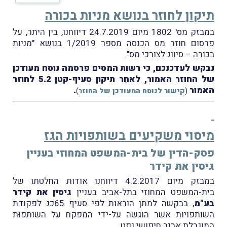
תיקון לחוזר בנושא מניות בכורה
במבזק מס' 1802 מיום 24.7.2019 דיווחנו, בין היתר, על
פרסום חוזר מס הכנסה מספר 1/2019 בנושא "מניות
בכורה – סיווג לצורכי מס".
נבקש לעדכנכם, כי רשות המסים פרסמה נוסח מעודכן
של החוזר האמור, לאחַר תיקון סעיף-קטן 5.2 לחוזר
האמור
.
(
קישור לנוסח המעודכן של החוזר
)
מיסוי משקיעים בשותפויות הגז
פסק-הדין של בית-המשפט המחוזי בעניין
גיסין את קידר
במבזק מיום 4.2.2017 דיווחנו אודות החלטתו של
בית-המשפט המחוזי בתל-אביב בעניין
גיסין את קידר
בע"מ
, בבקשה למתן הוראות לפי סעיף 65כג לפקודת
השותפויות אשר הוגשה על-ידי המפקח על השותפוּת
המוגבלת אבנר חיפושי נפט.