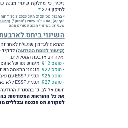
נזכיר, כי מחלקת שינויי מבנה 
לתיקון 279.
*
חקיקה), התשפ"ה-2025 (
"החוק"
) (
קישור
שעניינם בשינויי מבנה פטוּרים ממס.
השינוי ביחס לארבעת 
בהתאם לעדכון שנשלח לאחרונה ל
(
קישור לנוסח ההודעה
) לפקיד-
ואלה הם ארבעת המסלולים
:
-
טופס 912
: מימוש נטו של אופציות לעובדי
-
טופס 922
: מנגנוני התאמה בשינו
-
טופס 926
: תכנית ESSP עם נאמן (
-
טופס 927
: תכנית ESSP ללא נאמן (
יושם אל לב, כי במסגרת ההודעה צו
לפקודת מס הכנסה ובכללים מכוחו לרבות הדיווח