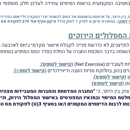
שבחטיבה המקצועית ברשות המיסים עתידה לעדכן חלק מטופסי 
 לחוק
). במסגרת סימן א לפרק ד לחוק נכלל
תיקון עקיף מס' 279 לפקודת מס הכנסה
המסלולים הירוקים
מיַיצגים, לא נדרשת פנייה לקבלת אישור מקדמי ביחס לארבעה מ
השומה בדבר הסכמת החברה על החלת הֶסדר המס המופיע בטופס ה
ם (Net Exercise) (
קישור לטופס
);
ים בהון, בחלוקת מניות הטבה ודיווידנדים (
קישור לטופ
ס
);
קישור לטופס
);
קישור לטופס
).
ין, בין היתר, כי
"החברה המדווחת והחברות המעבידות מצהירות
ים המקוונים ו/או בסעיף 3(ט) לפקודת מס הכנסה, לפי העניין"