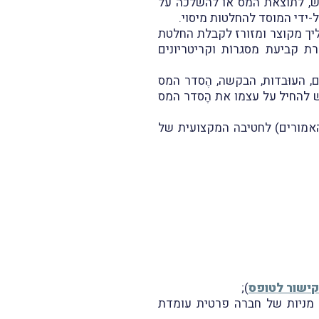
ש, לתוצאת המס או להשלכה על
ל-ידי המוסד להחלטות מיסוי.
ליך מקוצר ומזורז לקבלת החלטת
 קביעת מסגרוֹת וקריטריונים
, העוּבדות, הבקשה, הֶסדר המס
ש להחיל על עצמו את הֶסדר המס
האמורים) לחטיבה המקצועית של
קישור לטופס
);
 כי החלפת מניות של חברה פרטית עומדת