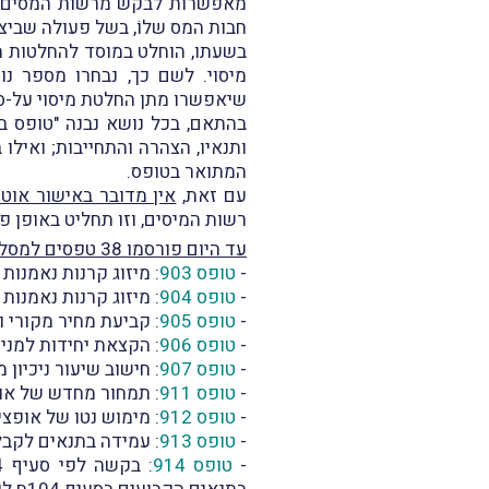
מאפשרות לבקש מרשות המסים "ה
חבות המס שלוֹ, בשל פעולה שביצע
בשעתו, הוחלט במוסד להחלטות מי
מיסוי. לשם כך, נבחרו מספר נ
שיאפשרו מתן החלטת מיסוי על-ס
בהתאם, בכל נושא נבנה "טופס בק
ותנאיו, הצהרה והתחייבות; ואיל
המתואר בטופס.
עם זאת,
אין מדובר באישור אוט
רשות המיסים, וזו תחליט באופן פ
עד היום פורסמו 38 טפסים למסלולים ירוקים בנושאים הבאים
-
טופס 903
: מיזוג קרנות נאמנות 
-
טופס 904
: מיזוג קרנות נאמנות 
-
טופס 905
: קביעת מחיר מקורי ויום
-
טופס 906
: הקצאת יחידות למניה – U
-
טופס 907
: חישוב שיעור ניכיון 
-
טופס 911
: תמחור מחדש של אופ
-
טופס 912
: מימוש נטו של אופציות לעובדי
-
טופס 913
: עמידה בתנאים לקבל
-
טופס 914