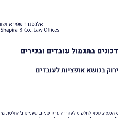
כונים בתגמול עובדים ובכירים
רוק בנושא אופציות לעובדים
ון 147 לפקודת מס הכנסה, נוסף לחֵלק ט לפקודה פרק שני-ב, שעניינו ב"החל