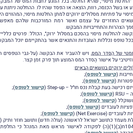
חלטת מיסוי", שהיא החלטה בכל הנוגע לחבות המס של המבק
 או בשל הכנסה, רווח, הוֹצאה או הפסד שהיו לו. ההחלטה ניתנת ע
סוי על פתיחת מסלולים ירוקים למתן החלטות מיסוי, המהווים ה
ושאים החוזרים על עצמם ואשר רמת המורכבות שלהם מאפשרת
מך הצהרות והתחייבויות המבקש.
שה להחלטת מיסוי בהסכם במסלול ירוק", הכולל: פרטים כלליים
ו בכל טופס נכללות העוֹבדות והתנאים אשר בהתקיימם יוכל המבק
ומטי של הֶסדר המס
, ויש להעביר את הבקשה (על-גבי הטפסים 
וזיטיבי על אישור הֶסדר המס המוצע תוך פרק זמן קצר.
:
חייבות (
קישור לטופס
);
פטורות (
קישור לטופס
);
 רכישה בעת קבלת נכס חו"ל – Step-up (
קישור לטופס
);
RS (
קישור לטופס
);
משוקלל (
קישור לטופס
);
ציות לעובדים (
קישור לטופס
);
ם (Net Exercise) (
קישור לטופס
);
ת מעמד כתושב ישראל לראשונה (עולה חדש) ותושב חוזר ותיק (
: בקשה לפי סעיף 104ח(ב)(1)(ה) לפקודה לאישור מראש מאת המנהל