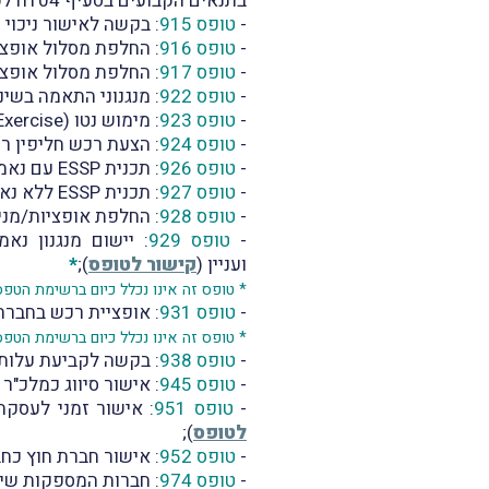
בתנאים הקבועים בסעיף 104ח לפקודה (
-
טופס 915
: בקשה לאישור ניכוי
-
טופס 916
: החלפת מסלול אופציות 3(ט) למסלול 102 הוני באמצעו
-
טופס 917
: החלפת מסלול אופצי
-
טופס 922
: מנגנוני התאמה בשינו
-
טופס 923
: מימוש נטו (Net Exercise) של אופציות לעובדים בחברה פרטית (
-
טופס 924
: הצעת רכש חליפין ר
-
טופס 926
: תכנית ESSP עם נאמן (
-
טופס 927
: תכנית ESSP ללא נאמן (
-
טופס 928
: החלפת אופציות/מני
-
טופס 929
ועניין (
קישור לטופס
);
*
* טופס זה אינו נכלל כיום ברשימת הטפ
-
טופס 931
: אופציית רכש בחברה
* טופס זה אינו נכלל כיום ברשימת הטפ
-
טופס 938
: בקשה לקביעת עלות ל
-
טופס 945
: אישור סיווג כמלכ"ר
-
טופס 951
: אישור זמני לעסקת רכיש
לטופס
);
-
טופס 952
: אישור חברת חוץ כחברה מעב
-
טופס 974
: חברות המספקות שיר