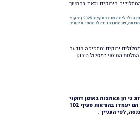
המסלולים הירוקים וזאת בהמשך
* במבזק מס' 2123 מיום 30.3.2025 דיווחנו, בין היתר, על פרסומו ברשומות של החוק להשגת יעדי התקציב וליישום המדיניות הכלכלית לשנת התקציב 2025 (תיקוני
, שבמסגרתו נכללו מספר תיקונים
סלולים ירוקים ומספיקה הודעה
חלטת המיסוי במסלול הירוק.
 כי הן תאמצנה באופן דווקני
את כל ההוראות המפורטות בהחלטת המיסוי ובתנאיו המפורטים באישור המסלול הירוק, וכי הם יעמדו בהוראות סעיף 102
.