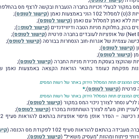
קישור לטופס
);
 מס במקור לבעלי זכויות בחברה הנעברת ובקשה לרצף מס בהחלפת 
ת נאמן (
קישור לטופס
);
ות ללא נאמן למסלול עם נאמן (
קישור לטופס
);
ים בהון, בחלוקת מניות הטבה ודיווידנדים (
קישור לטופ
ס
);
קישור לטופס
);
כישה עצמית של אגרות-חוב הנסחרות בבורסה (
קישור לטופס
);
קישור לטופס
);
קישור לטופס
);
ות שהוקצו בעסקת מכירת מניות החברה (
קישור לטופס
);
סים המוצגים תחת המסלול הירוק באתר של רשות המסים.
 פרטית (
קישור לטופס
);
*
סים המוצגים תחת המסלול הירוק באתר של רשות המסים.
ני"ע נסחר לצורך ניכוי המס במקור (
קישור לטופס
);
 לעניין חוק מע"מ לצורך השתתפות במכרז (
קישור לטופס
);
ה – הסדר אופן מיסוי אופציות בהתאם להוראות סעיף 102 וסעיף 3(ט) לפקודה (
ידה בהתאם להוראות סעיף 102 לפקודת מס הכנסה (
קיש
ותי פיתוח ומהוות "מעסיק משאיל" (
קישור לטופס
);