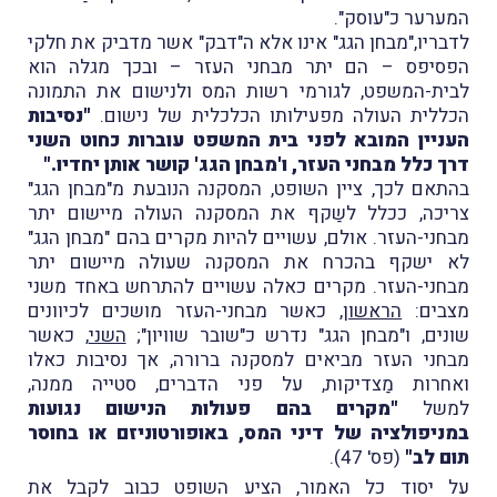
המערער כ"עוסק".
לדבריו,"מבחן הגג" אינו אלא ה"דבק" אשר מדביק את חלקי
הפסיפס – הם יתר מבחני העזר – ובכך מגלה הוא
לבית-המשפט, לגורמי רשות המס ולנישום את התמונה
הכללית העולה מפעילותו הכלכלית של נישום.
"נסיבות
העניין המובא לפני בית המשפט עוברות כחוט השני
דרך כלל מבחני העזר, ו'מבחן הגג' קושר אותן יחדיו."
בהתאם לכך, ציין השופט, המסקנה הנובעת מ"מבחן הגג"
צריכה, ככלל לשַקף את המסקנה העולה מיישום יתר
מבחני-העזר. אולם, עשויים להיות מקרים בהם "מבחן הגג"
לא ישקף בהכרח את המסקנה שעולה מיישום יתר
מבחני-העזר. מקרים כאלה עשויים להתרחש באחד משני
מצבים:
הראשון
, כאשר מבחני-העזר מושכים לכיוונים
שונים, ו"מבחן הגג" נדרש כ"שובר שוויון";
השני
, כאשר
מבחני העזר מביאים למסקנה ברורה, אך נסיבות כאלו
ואחרות מַצדיקות, על פני הדברים, סטייה ממנה,
למשל
"מקרים בהם פעולות הנישום נגועות
במניפולציה של דיני המס, באופורטוניזם או בחוסר
תום לב"
(פס' 47).
על יסוד כל האמור, הציע השופט כבוב לקבל את