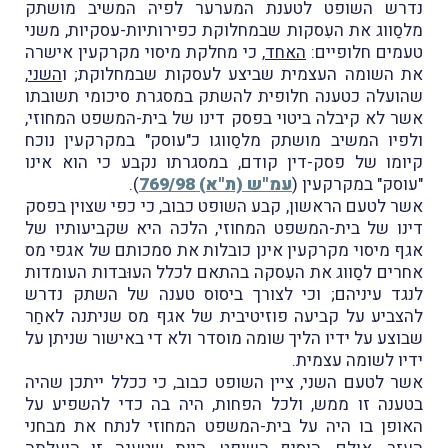
נדרש השופט לטענת המערער לפיה המשיב מושתק
מלסַווג את העִסקות שבמחלוקת כפירותיות-עסקיות, משני
טעמים חלופיים:
האחד
, כי מחלקת מיסוי מקרקעין אישרה
את השומה העצמית שביצע לעסקות שבמחלוקת; ו
השני
,
שהועלה כטענה חלופית להשתק במסגרת סיכומי תשובתו
אשר לא קיבלה ביטוי בפסק דינו של בית-המשפט המחוזי,
ולפיו המשיב מושתק מלסַווגו כ"עוסק" במקרקעין נוכח
קיומו של פסק-דין קודם, במסגרתו נקבע כי הוא אינו
"עוסק" במקרקעין (
עמ"ש (ת"א) 769/98
).
אשר לטעם הראשון, קבע השופט כבוב, כי כפי שצוין בפסק
דינו של בית-המשפט המחוזי, הלכה היא שקביעותיו של
אגף מיסוי מקרקעין אינן כובלות את סמכותם של אגפי מס
אחרים לסַווג את העִסקה בהתאם לכלל העוּבדות העומדות
לנגד עיניהם; וכי לצורך ביסוס טענה של השתק נדרש
להצביע על קביעה פוזיטיבית של אגף מס שניתנה לאחַר
שבוצע על ידיו הליך שומה מוסדר ולא די באישור שניתן על
ידיו לשומה עצמית.
אשר לטעם השני, ציין השופט כבוב, כי ככלל ייתכן שהיה
בטענה זו ממש, ולכל הפחות, היה בה כדי להשפיע על
האופן בו היה על בית-המשפט המחוזי לנתח את מבחני