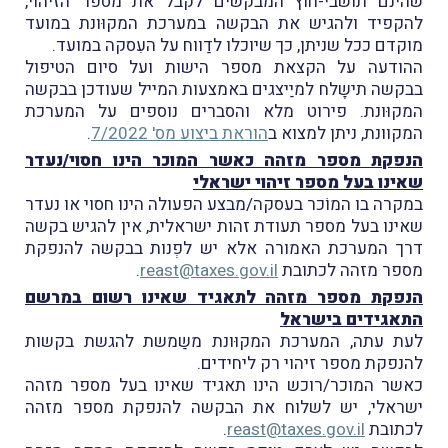
שהינם תושבי-חוץ המבקשים לקבל את מספר הזיהוי,
להקפיד ולהגיש את הבקשה במערכת המקוּונת במועד
מוקדם ככל שניתן, כך שיוכלו לדַווח על העִסקה במועד.
ההודעה על הקצאת מספר הישות ועל סיום הטיפול
בבקשה תישָלח למיַיצגים באמצעות המייל שעודכן בבקשה
המקוּונת. פירוט מלא והסברים נוספים על המערכת
המקוונת, ניתן למצוא ב
הוראת ביצוע מס' 7/2022
.
הנפקת מספר מזהה כאשר המוכר הינו חסוי/נעדר
שאינו בעל מספר זיהוי ישראלי
במקרה בו המוֹכר בעסקה/מבצע הפעולה הינו חסוי או נעדר
שאינו בעל מספר תעודת זהות ישראלית, אין להגיש בקשה
דרך המערכת האמורה אלא יש לפְנות בבקשה להנפקת
מספר מזהה לכתובת
reast@taxes.gov.il
.
הנפקת מספר מזהה לתאגיד שאינו רשום במרשם
התאגידים בישראל
לעת עתה, המערכת המקוּונת משַמשת להגשת בקשות
להנפקת מספר זיהוי רק ליחידים.
כאשר המוכר/רוכש הינו תאגיד שאינו בעל מספר מזהה
ישראלי, יש לשלוח את הבקשה להנפקת מספר מזהה
לכתובת
reast@taxes.gov.il
.