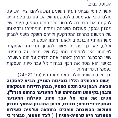
השופט כבוב.
אשר ליחסי מבחני העזר השונים ומשקליהם, ציין השופט
סולברג, כי הוא מסכים למסקנתו של השופט כבוב לפיה יש
להקנות את הבכורה למבחני טיב הנכס ואופיו, קיומו של
מנגנון עסקי, פעולות השבחה ומידת מומחיותו ובקיאותו
של הנישום בתחום המקרקעין ולייחֵס משקל מִשְנִי למבחן
משך ההחזקה בנכסים ולאופן מימון העִסקות.
אולם, לא כך עמדתו אשר למבחן תדירות העִסקות.
לשיטתו, אין להפחית ממשקלו של מבחן זה בענייננו,
שכּן ההכרעה במבחן האמור אינה תלויה על חוט השערה,
באשר הוא מטה את הכף בבירור אל עֵבר סיווג העִסקות
כעסקיות-פירותיות.
וכך סיכם השופט סולברג את מסקנותיו (פס' 22–24):
"יִשום המבחנים הללו בנסיבות העניין, מביא למסקנה
הבאה: מבחן טיב הנכס ואופיו, מבחן תדירות העסקאות
ומבחן בקיאותו ומומחיותו של המערער בתחום הנדל"ן,
מטים את הכף אל עבר סיווג פעילות המערער
כעסקית-פירותית; כנגדם, מבחן המנגנון העסקי ומבחן
פעולות ההשבחה תומכים בתוצאה שלפיה פעילות
המערער היא פרטית-הונית
[...]
לצד האמור, סבורני כי