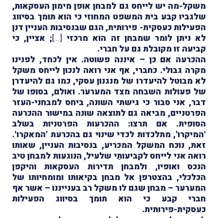
משקל-מה יש לייחס גם למבחן אופן מימון העסקאות,
שלגביו קבע בית המשפט המחוזי כי הוא תומך בסיווג
הפעילות כעסקית- פירותית, הגם שבנסיבות העניין דנן
לא ניתן לומר שמבחן זה הוא מרכזי
[...]
; אציין, כי
קביעה זו מקובלת גם על חברי.
ההכרעה אם כן – איננה פשוטה. אין לכחד, לפנינו
מקרה גבולי. כחברי, אף אני רואה לנכון לייחס משקל
לא מבוטל להיעדרו של מנגנון עסקי, כמו גם להיעדרן
של פעולות השבחה מצד המערער. ואולם, בסופו של
דבר, אני סבור כי גישתי השונה, ביחס למבחני-העזר
הפרטניים, מביאה גם לתוצאה שונה במישור ההכרעה
הסופית. אם תרצו: ההכרעות הפרטניות בשלב
'המיקרו', מתלכדות לכדי שינוי גם בהכרעת 'המאקרו'.
זאת, נוכח המשקל המכריע, בנסיבות העניין, שאותו
רואה אני לייחס לקביעותַי שלעיל, הנוגעות למבחן טיב
הנכס ואופיו, ולמבחן תדירות העסקאות והיקפן
הכלכלי, בהצטרפן אל מבחן בקיאותו ומומחיותו של
המערער – מבחן שגם לו משקל רב בענייננו – אשר אף
חברי קבע כי הוא תומך בסיווג הפעילות
כעסקית-פירותית.