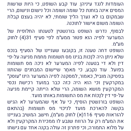
העומדות לנגד עיניהן. עוד קבע השופט, כי היות שרשות
המסים אינה בוחנת כל שומה ושומה וכל נישום ונישום, הרי
שבמקום בו לא נערך הליך שומתי, לא יהיה בעצם קבלת
השומה משום אישור לתוכנהּ.
לבסוף, נדרש השופט בורנשטין לטענתו החלופית של
המערער לפיה הוא פטוּר ממע"מ לפי סעיף 31(4) לחוק
מע"מ.
השופט דחה טענה זו, בקובעו שעניינו של הסעיף בנכס
שלא ניתן היה לנַכּות בגינו מס תשומות מחמת מניעה על-פי
דין ולא די בטענה לפיה המערער לא ניכה מס תשומות
בפועל. עוד נקבע, כי מאחַר שיישום המבחנים שהותוו
בפסיקה מוביל, כאמור, למסקנה לפיה המערער הינו "עוסק"
במקרקעין וכי הוא היה כזה כבר במועד רכישת נכסי
המקרקעין מושא השומה, הרי שלא הייתה קיימת מניעה
על-פי דין לנַכּוֹת את מס התשומות באותו מועד.
השופט בורנשטין הוסיף, כי על אף שהמערער לא הגיש
בקשה להארכת מועד לניכוי מס תשומות (בהתאם
להוראות סעיף 116(א) לחוק מע"מ), חישב המשיב בעניינו
את המע"מ רק על הרווח שנבע לו ממכירת המקרקעין ולא
על מלוא התמורה; וכי פתרון זה עולה בקנה אחד עם גישתו