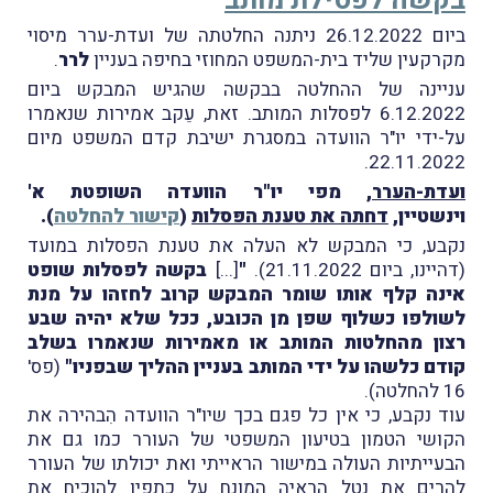
בקשה לפסילת מותב
ביום 26.12.2022 ניתנה החלטתה של ועדת-ערר מיסוי
מקרקעין שליד בית-המשפט המחוזי בחיפה בעניין
לרר
.
עניינה של ההחלטה בבקשה שהגיש המבקש ביום
6.12.2022 לפסלות המותב. זאת, עֵקב אמירות שנאמרו
על-ידי יו"ר הוועדה במסגרת ישיבת קדם המשפט מיום
22.11.2022.
ועדת-הערר
, מפי יו"ר הוועדה השופטת א'
וינשטיין,
דחתה את טענת הפּסלות
(
קישור להחלטה
).
נקבע, כי המבקש לא העלה את טענת הפסלות במועד
(דהיינו, ביום 21.11.2022).
"
[...]
בקשה לפסלות שופט
אינה קלף אותו שומר המבקש קרוב לחזהו על מנת
לשולפו כשלוף שפן מן הכובע, ככל שלא יהיה שבע
רצון מהחלטות המותב או מאמירות שנאמרו בשלב
קודם כלשהו על ידי המותב בעניין ההליך שבפניו"
(פס'
16 להחלטה).
עוד נקבע, כי אין כל פגם בכך שיו"ר הוועדה הִבהירה את
הקושי הטמון בטיעון המשפטי של העורר כמו גם את
הבעייתיות העולה במישור הראייתי ואת יכולתו של העורר
להרים את נטל הראיה המונח על כתפיו להוכיח את