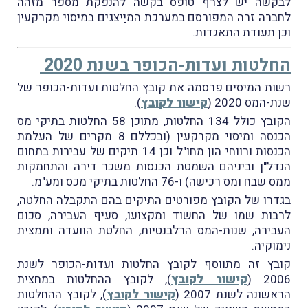
לבקשה יש לצרף טופס בקשה להנפקת מספר מזהה
לחברה זרה המפורסם במערכת המיַיצגים במיסוי מקרקעין
וכן תעודת התאגדות.
החלטות ועדות-הכופר בשנת 2020
רשות המיסים פרסמה את קובץ החלטות ועדות-הכופר של
שנת-המס 2020 (
קישור לקובץ
).
הקובץ כולל 134 החלטות, מתוכן 58 החלטות בתיקי מס
הכנסה ומיסוי מקרקעין (ובכללם 8 מקרים של העלמת
הכנסות ורווחי הון מחו"ל וכן 14 תיקים של עבירות בתחום
הנדל"ן וביניהם השמטת הכנסות משכר דירה והתחמקות
ממס שבח ומס רכישה) ו-76 החלטות בתיקי מכס ומע"מ.
בגדרו של הקובץ מפורטים התיקים בהם התקבלה החלטה,
לרבות שמו של החשוד ומקצועו, סעיף העבירה, סכום
העבירה, שנות-המס הרלבנטיות, החלטת הוועדה ותמצית
נימוקיה.
קובץ זה מתווסף לקובץ החלטות ועדות-הכופר לשנת
2006 (
קישור לקובץ
), לקובץ ההחלטות במחצית
הראשונה לשנת 2007 (
קישור לקובץ
), לקובץ ההחלטות