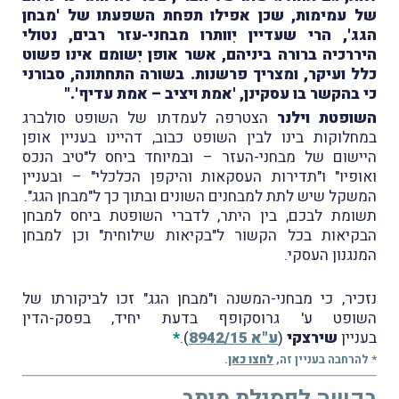
של עמימות, שכן אפילו תפחת השפעתו של 'מבחן
הגג', הרי שעדיין יִוותרו מבחני-עזר רבים, נטולי
היררכיה ברורה ביניהם, אשר אופן יִשומם אינו פשוט
כלל ועיקר, ומצריך פרשנות. בשורה התחתונה, סבורני
כי בהקשר בו עסקינן, 'אמת ויציב – אמת עדיף'."
השופטת וילנר
הצטרפה לעמדתו של השופט סולברג
במחלוקות בינו לבין השופט כבוב, דהיינו בעניין אופן
היישום של מבחני-העזר – ובמיוחד ביחס ל"טיב הנכס
ואופיו" ו"תדירות העסקאות והיקפן הכלכלי" – ובעניין
המשקל שיש לתת למבחנים השונים ובתוך כך ל"מבחן הגג".
תשומת לבכם, בין היתר, לדברי השופטת ביחס למבחן
הבקיאות בכל הקשור ל"בקיאות שילוחית" וכן למבחן
המנגנון העסקי.
נזכיר, כי מבחני-המשנה ו"מבחן הגג" זכו לביקורתו של
השופט ע' גרוסקופף בדעת יחיד, בפסק-הדין
בעניין
שירצקי
(
ע"א 8942/15
).
*
* להרחבה בעניין זה,
לחצו כאן
.