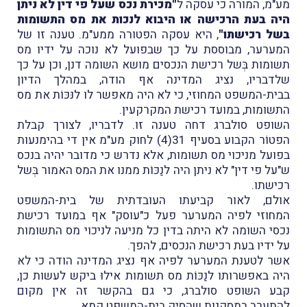
מע"מ, המורה כי עסקה ל
"מכירת נכס שעל פי דין לא ניתן
היה בעת הרכישה או היבוא לנכות את מס התשומות
בשל רכישתו"
, היא עסקה הפטורה ממע"מ. טענה זו של
המערער, מבוססת על כך שבפועל לא נוכה על ידיו מס
תשומות בְּשל רכישת הנכסים מושא השומה דנן, וכן על כך
שלדבריו, נציג המדינה אף הודה, במהלך הדיון
בבית-המשפט המחוזי, כי לא היה מאפשר לו לנּכּוֹת את מס
התשומות, במועד רכישת המקרקעין.
השופט סולברג דחה טענה זו. לדבריו, לצורך קבלת
הפטוֹר הקבוע בסעיף 31(4) לחוק מע"מ אין די בהימנעות
בפועל מניכוי מס תשומות, אלא נדרש כי מדובר יהיה בנכס
ש"על פי דין" לא ניתן היה לנַכּוֹת ממנו את המס האמור בְּשל
רכישתו.
אולם, לאור קביעתו העובדתית של בית-המשפט
המחוזי לפיה המערער פעל כ"עוסק" אף במועד רכישת
נכסי השומה לא היתה בדין כל מניעה לניכוי מס התשומות
על ידיו בעת רכישת הנכסים, להפך.
אשר לטענת המערער לפיה אף נציג המדינה הודה כי לא
היה באפשרותו לנַכּוֹת מס תשומות אילוּ ביקש לעשות כן,
קבע השופט סולברג, כי גם בהקשר זה אין מקום
להתערב במסקנות שהסיק בית-המשפט קמא.