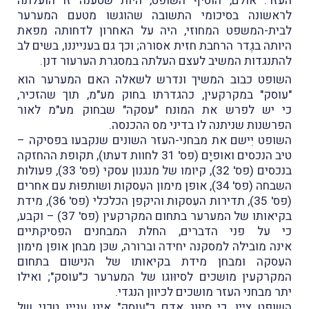
העזר. אולם, הוסיף השופט, היות שטענה זו הועלתה
לראשונה בסיכומי התשובה שהוגשו מטעם המערער
לבית-המשפט המחוזי, היה על האחרון לדחותה מפאת
היותה בגֶדר הרחבת חזית אסורה; וכך גם בענייננו, בשים לב
להתנגדות המשיב לעצם העלתה במסגרת הערעור דנן.
השופט כבוב המשיך ונדרש לשאלה האם המערער הוא
"עוסק" במקרקעין, כהגדרתו בחוק מע"מ, תוך שהזכיר,
כי יש לפרש את המונח "עסקה" שבחוק מע"מ לאור
הפרשנות שניתנה לו בדיני מס ההכנסה.
השופט יִישם את מבחני-העזר השונים שנקבעו בפסיקה –
טיב הנכסים ואופיָם (פס' 31 לחוות דעתו), תקופת ההחזקה
בנכסים (פס' 32), קיומו של מנגנון עסקי (פס' 33), פעולות
השבחה (פס' 34), אופן מימון העִסקות ושותפוּת עם אחרים
(פס' 35), תדירות העִסקות והיקפן הכלכלי (פס' 36), מידת
בקיאותו של המערער בתחום המקרקעין (פס' 37) – וקבע,
כי על פני הדברים, החלת המבחנים הפסיקתיים
אינה מובילה למסקנה יחידה וברורה, שכּן מבחן אופן מימון
העִסקה ומבחן מידת בקיאותו של הנישום בתחום
המקרקעין מושכים לסיוּוגו של המערער כ"עוסק"; ואילו
יתר מבחני העזר מושכים לכיוון הנגדי.
השופט ציין, כי סיוּוג אדם כ"עוסק" אינו עניין טכני של