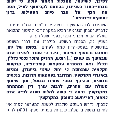
לפיכך, לשיטתי, ממכלול האמור עולה, כי יִשום
מבחני-העזר בענייננו, בהתאם לקביעותַי לעיל, מטה
את הכף אל עבר סיווג הפעילות בדנן
כעסקית-פירותית.
"
השופט סולברג המשיך ונדרש ליישום "מבחן הגג" בענייננו.
לדבריו, "מבחן הגג" אינו מביא במקרה דנא להיפוך התוצאה
שאליה הביאו מבחני-העזר, בעניין שעל הפרק.
בעניין זה, הסכים השופט סולברג עם דברי השופט
בורנשטיין בפסק-הדין קמא לפיהם
"בסופו של יום,
וממבט מ'מעוף הציפור', ניכר כי עומד לפנינו אדם
שבמשך 25 שנים
[...]
רוכש, מחזיק ומוכר נכסי נדל"ן,
ובכלל זאת במסגרת עסקאות קומבינציה, קרקעות
חקלאית שמצופה כי יחול שינוי בייעודן, ומניות
באיגודי מקרקעין. המדובר בעסקאות מרובות, בנכסים
מגוונים, ובהיקף כספי שאינו מבוטל, תוך שיתוף
פעולה עם אחרים, לרבות עורך דין המתמחה
במקרקעין. נראה כי קשה להלום טענה לפיה אדם
כאמור, לא ייחשב כ'עוסק' במקרקעין"
.
לבסוף, נדרש השופט סולברג לטענת המערער לפיה אין
לחייבו בתשלום מע"מ, שכּן חל בעניינו סעיף 31(4) לחוק