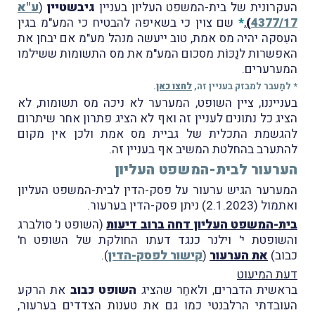
העקרונית של בית-המשפט העליון בעניין
גיבשטיין
(
ע"א
4377/17
)
,
*
שם צוין כי בשאיפה להבטיח כי המע"מ בגין
העִסקה יהיה מס אמת, טוב ייעשה מנהל מע"מ אם יבחן את
האפשרות לנַכּוֹת מסכום המע"מ את מס התשומות ששילמו
המערערים.
* למַעבר למבזק בעניין זה,
לחצו כאן
.
בענייננו, ציין השופט, המערער לא ניכה מס תשומות, לא
הציג כל נתונים לעניין זה ואף לא הציג פתרון אחר שיתרום
להגשמת התכלית של גביית מס אמת ולכן אין מקום
להתערב בהחלטת המשיב אף בעניין זה.
הערעור לבית-המשפט העליון
המערער הגיש ערעור על פסק-הדין לבית-המשפט העליון
ואתמול (2.1.2023) ניתן פסק-הדין בערעור.
בית-המשפט העליון דחה ברוב דיעות
(השופט נ' סולברג
והשופטת י' וילנר כנגד דעתו החולקת של השופט ח'
כבוב)
את הערעור
(
קישור לפסק-הדין
).
דעת המיעוט
בראשית הדברים, ולאחַר שהציג
השופט כבוב
את הרקע
העובדתי הרלבנטי כמו גם את טענות הצדדים בערעור,