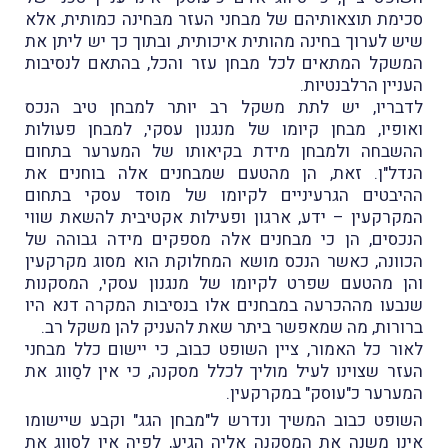
סכימת תוצאותיהם של מבחני העזר מבּחינה כמותית, אלא
שיש לערוך בחינה מהותית איכותית, ובתוך כך יש ליתן את
המשקל המתאים לכל מבחן עזר והכל, בהתאם לנסיבות
העניין הרלבנטיות.
לדבריו, יש לתת משקל רב יותר למבחן טיב הנכס
ואופיו, מבחן קיומו של מנגנון עסקי, למבחן פעולות
ההשבחה ולמבחן מידת בקיאותו של המערער בתחום
הנדל"ן. זאת, הן מהטעם שמבחנים אלה בוחנים את
ההיבטים הגרעיניים לקיומו של מוסד עסקי בתחום
המקרקעין – ידע, ארגון ופעילות אקטיבית להשאת שווי
הנכסים, הן כי מבחנים אלה מספקים מידה גבוהה של
הכוונה, כאשר הנכס מושא המחלוקת הוא מסוג מקרקעין
והן מהטעם שפרט לקיומו של מנגנון עסקי, המסקנות
שנבעו מההכרעה במבחנים אלו בנסיבות המקרה דנא היו
ברורות, מה שמאפשר ביתר שאת להעניק להן משקל רב.
לאור כל האמור, ציין השופט כבוב, כי יישום כלל מבחני
העזר שצוינו לעיל מוליך לכלל מסקנה, כי אין לסַווג את
המערער כ"עוסק" במקרקעין.
השופט כבוב המשיך ונדרש ל"מבחן הגג" וקבע שיישומו
אינו משנה את המסקנה אליה הגיע, לפיה אין לסַווג את