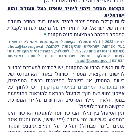
מספר זיהוי ישראלי בהתאם לאמור להלן:
הקצאת מספר זיהוי ליחיד שאינו בעל תעודת זהות
ישראלית
לשם קבלת מספר זיהוי ליחיד שאינו בעל מספר תעודת
זהות של ישראל, על היחיד או על מייַצגו לפְנות לקבלת
המספר המזהה באמצעות פניה מקוּונת.
*
* מיום 1.1.2023 לא תטופלנה בקשות להנפקת מספר זיהוי ליחיד שאינו
בעל אזרחות ישראלית שתישָלחנה לכתובת t.hutz@taxes.gov.il
(כתובת זו נסגרה ביום 1.1.2023). לשאלות, הבהרות וסיוע מקצועי, ניתן
לפַנות למחלקת תפעול שבחטיבת שרות לקוחות באמצעות
הכתובת
reast@taxes.gov.il
.
לשם הגשת הבקשה המקוּונת, יש להיכנס למערכת "בקשה
לרישום והקצאת מספרי ישויות" באתר האינטרנט של
רשות המסים, או בפורטל המייצגים ברשת המייצגים,
או
במערכת המייצגים במיסוי מקרקעין
; יש ללחוץ על
אייקון "תושב/ת חוץ" ולפעול בהתאם להוראות המופיעות
במסך; ולאחַר מילוי הפרטים הנדרשים על-ידי המערכת,
הבקשה תועבר לטיפול.
זמן הטיפול בין מילוי הבקשה ועד להנפקת האישור הינו
בממוצע כשלושה ימי עבודה (ימי שישי, שבת וחגים אינם
נמנים כ"ימי עבודה") ועל-כן על המיַיצג/מבצע עסקה