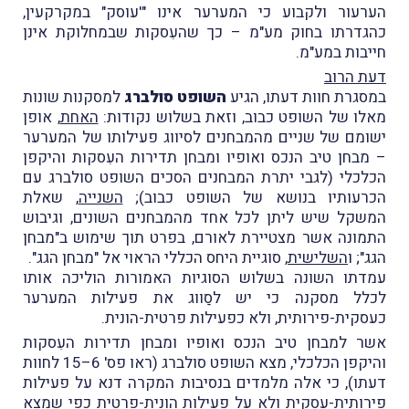
הערעור ולקבוע כי המערער אינו "'עוסק" במקרקעין,
כהגדרתו בחוק מע"מ – כך שהעִסקות שבמחלוקת אינן
חייבות במע"מ.
דעת הרוב
במסגרת חוות דעתו, הגיע
השופט סולברג
למסקנות שונות
מאלו של השופט כבוב, וזאת בשלוש נקודות:
האחת
, אופן
ישומם של שניים מהמבחנים לסיווג פעילותו של המערער
– מבחן טיב הנכס ואופיו ומבחן תדירות העִסקות והיקפן
הכלכלי (לגבי יתרת המבחנים הסכים השופט סולברג עם
הכרעותיו בנושא של השופט כבוב);
השנייה
, שאלת
המשקל שיש ליתן לכל אחד מהמבחנים השונים, וגיבוש
התמונה אשר מצטיירת לאורם, בפרט תוך שימוש ב"מבחן
הגג"; ו
השלישית
, סוגיית היחס הכללי הראוי אל "מבחן הגג".
עמדתו השונה בשלוש הסוגיות האמורות הוליכה אותו
לכלל מסקנה כי יש לסַווג את פעילות המערער
כעסקית-פירותית, ולא כפעילות פרטית-הונית.
אשר למבחן טיב הנכס ואופיו ומבחן תדירות העִסקות
והיקפן הכלכלי, מצא השופט סולברג (ראו פס' 6–15 לחוות
דעתו), כי אלה מלמדים בנסיבות המקרה דנא על פעילות
פירותית-עסקית ולא על פעילות הונית-פרטית כפי שמצא