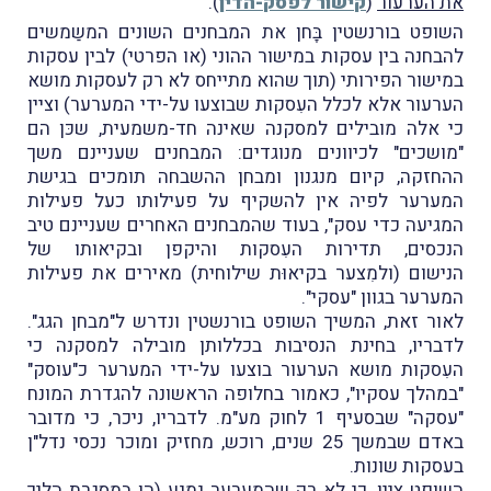
את הערעור
(
קישור לפסק-הדין
).
השופט בורנשטין בָּחן את המבחנים השונים המשַמשים
להבחנה בין עסקות במישור ההוני (או הפרטי) לבין עסקות
במישור הפירותי (תוך שהוא מתייחס לא רק לעסקות מושא
הערעור אלא לכלל העִסקות שבוצעו על-ידי המערער) וציין
כי אלה מובילים למסקנה שאינה חד-משמעית, שכּן הם
"מושכים" לכיוונים מנוגדים: המבחנים שעניינם משך
ההחזקה, קיום מנגנון ומבחן ההשבחה תומכים בגישת
המערער לפיה אין להשקיף על פעילותו כעל פעילות
המגיעה כדי עסק", בעוד שהמבחנים האחרים שעניינם טיב
הנכסים, תדירות העִסקות והיקפן ובקיאותו של
הנישום (ולמִצער בקיאוּת שילוחית) מאירים את פעילות
המערער בגוון "עסקי".
לאור זאת, המשיך השופט בורנשטין ונדרש ל"מבחן הגג".
לדבריו, בחינת הנסיבות בכללותן מובילה למסקנה כי
העִסקות מושא הערעור בוצעו על-ידי המערער כ"עוסק"
"במהלך עסקיו", כאמור בחלופה הראשונה להגדרת המונח
"עסקה" שבסעיף 1 לחוק מע"מ. לדבריו, ניכר, כי מדובר
באדם שבמשך 25 שנים, רוכש, מחזיק ומוכר נכסי נדל"ן
בעסקות שונות.
השופט ציין, כי לא רק שהמערער נמנע (הן במסגרת הליך