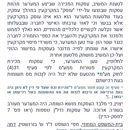
לטענת המשיב, עסקות המכירה שביצע המערער מהוות
עסקות שבוצעו על-ידי "עוסק" במקרקעין במהלך עסקיו,
בעוד שלטענת המערער הוא הוא אינו עוסק במקרקעין
אלא בבשר וכי לאור ערבותו האישי לחברה שבבעלותו
אשר נקלעה לקשיים כלכליים מהותיים, הוא נאלץ לממש
ולמכור את המקרקעין ולהעביר את כספי התמורה לחברה
כנגד שטר הון. עוד טען המערער, כי משרדי מיסוי מקרקעין
אישרו את שומתו לפיה מדובר בעסקות במישור ההוני
ועל-כן המשיב מושתק מלטעון אחרת.
לחלופין, טען המערער, כי עסקות מכירת
המקרקעין פטורות ממע"מ לפי סעיף 31(4)
לחוק מע"מ
*
מהטעם שלא יכול היה לנַכּוֹת מס תשומות
בעת רכישתם.
* סעיף זה קובע פטוֹר ממע"מ ל
"מכירת נכס שעל פי דין לא ניתן היה
בעת הרכישה או היבוא לנכות את מס התשומות בשל רכישתו או
יבואו
[...]
"
.
יצוין, כי מלבד העִסקות מושא השומה, היה המערער מעורב
בשורה ארוכה של עסקות נדל"ן נוספות (ראו פס' 7
לפסק-הדין).
בית-המשפט המחוזי
, מפי השופט ד"ר ש' בורנשטין,
דחה