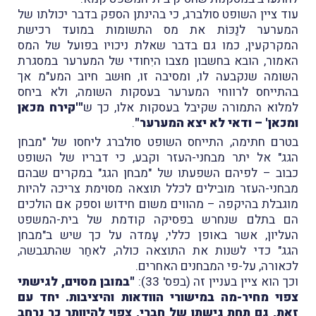
עוד ציין השופט סולברג, כי בהינתן הספק בדבר יכולתו של
המערער לנַכּוֹת את מס התשומות במועד רכישת
המקרקעין, כמו גם בדבר שאלת ניכויו בפועל של המס
האמור, הובא בחשבון מצבו היִחודי של המערער במסגרת
השומה שנקבעה לו, ומסיבה זו, חוּשב חיוב המע"מ אך
בהתייחס לרווחי המערער בעסקות השומה, ולא ביחס
למלוא התמורה שקיבל בעסקות אלו, כך ש
"'קירח מכאן
ומכאן' – ודאי לא יצא המערער"
.
בטרם חתימה, התייחס השופט סולברג ליחסו של "מבחן
הגג" אל יתר מבחני-העזר וקבע, כי דבריו של השופט
כבוב – לפיהם השפעתו של "מבחן הגג" במקרים שבהם
מבחני-העזר מובילים לכלל תוצאה מסוימת צריכה להיות
מוגבלת בהיקפה – מהווים משום חידוש וספק אם הולכים
הם בתלם שנחרש בפסיקה קודמת של בית-המשפט
העליון, אשר באופן כללי, עָמדה על כך שיש ב"מבחן
הגג" כדי לשנות את התוצאה כולה, לאחַר שהתגבשה,
לכאורה, על-פי המבחנים האחרים.
וכך הוא ציין בעניין זה (בפס' 33):
"במובן מסוים, לגישתי
צפוי מחיר-מה במישורי הוודאות והיציבות. יחד עם
זאת, גם תחת גישתו של חברי, צפוי להיוותר כר נרחב