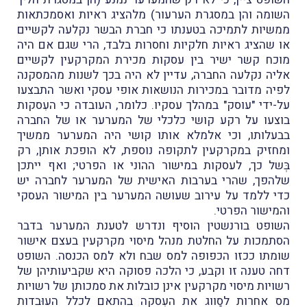
השומה והן במסגרת הערעור) מלהציג ראיות ואסמכתאות
ממשיות לתמיכה בטענתו כי חברת הבשר נקלעה לקשיים
או שהציג ראיות חלקיות וחסרות בלבד, הרי שגם אם היה
מוכח קשר ישיר בין עסקות מכירת המקרקעין לקשיים
אליה נקלעה החברה, עדיין לא היה בכך לשנות מהמסקנה
לפיה מדובר במכירות הנושאות אופי עסקי ואשר התבצעו
על-ידי "עוסק" במהלך עסקיו. כלומר, העובדה כי העִסקות
בוצעו על רקע קושי כלכלי של המערער או של החברה
בבעלותו, וכי אלמלא אותו קושי היה המערער ממשיך
ומחזיק במקרקעין לתקופה נוספת, לא הופכת אותן, רק
בְּשל כך, לעסקות במישור ההוני או הפרטי; ואף ייתכן
שלהפך, שהרי בערבות האישית של המערער לחברה יש
כדי ללמד על עירוב שעושה המערער בין המישור העסקי
והמישור הפרטי.
השופט בורנשטין הוסיף ונדרש לטענת המערער בדבר
הסתמכות על החלטת מנהל מיסוי מקרקעין בעצם אישור
שומתו ככזו הכפופה למס שבח ולא למס הכנסה. השופט
דחה טענה זו וקבע, כי הלכה פסוקה היא שקביעותיהן של
רשויות מיסוי מקרקעין אינן כובלות את סמכותן של רשויות
מס אחרות לסַווג את העִסקה בהתאם לכלל העוּבדות