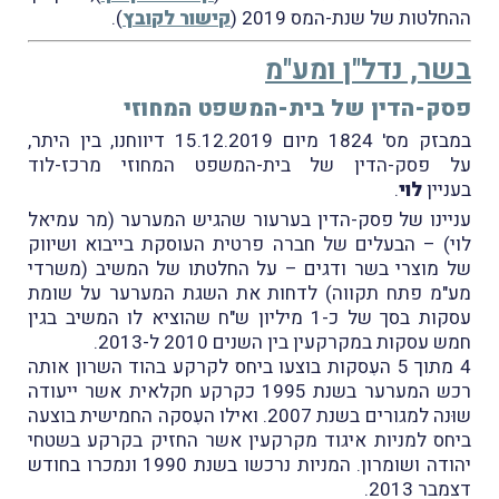
ההחלטות של שנת-המס 2019 (
קישור לקובץ
).
בשר, נדל"ן ומע"מ
פסק-הדין של בית-המשפט המחוזי
במבזק מס' 1824 מיום 15.12.2019 דיווחנו, בין היתר,
על פסק-הדין של בית-המשפט המחוזי מרכז-לוד
בעניין
לוי
.
עניינו של פסק-הדין בערעור שהגיש המערער (מר עמיאל
לוי) – הבעלים של חברה פרטית העוסקת בייבוא ושיווק
של מוצרי בשר ודגים – על החלטתו של המשיב (משרדי
מע"מ פתח תקווה) לדחות את השגת המערער על שומת
עסקות בסך של כ-1 מיליון ש"ח שהוציא לו המשיב בגין
חמש עסקות במקרקעין בין השנים 2010 ל-2013.
4 מתוך 5 העִסקות בוצעו ביחס לקרקע בהוד השרון אותה
רכש המערער בשנת 1995 כקרקע חקלאית אשר ייעודה
שוּנה למגורים בשנת 2007. ואילו העִסקה החמישית בוצעה
ביחס למניות איגוד מקרקעין אשר החזיק בקרקע בשטחי
יהודה ושומרון. המניות נרכשו בשנת 1990 ונמכרו בחודש
דצמבר 2013.