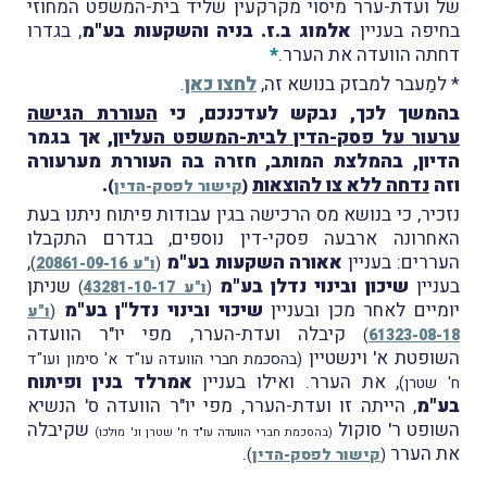
של ועדת-ערר מיסוי מקרקעין שליד בית-המשפט המחוזי
בחיפה בעניין
אלמוג ב.ז. בניה והשקעות בע"מ
, בגדרו
דחתה הוועדה את הערר.
*
* למַעבר למבזק בנושא זה,
לחצו כאן
.
בהמשך לכך, נבקש לעדכנכם, כי
העוררת הגישה
ערעור על פסק-הדין לבית-המשפט העליון
, אך בגמר
הדיון, בהמלצת המותב, חזרה בה העוררת מערעורה
וזה
נדחה
ל
לא צו להוצאו
ת
.
(
קישור לפסק-הדין
)
נזכיר, כי בנושא מס הרכישה בגין עבודות פיתוח ניתנו בעת
האחרונה ארבעה פסקי-דין נוספים, בגדרם התקבלו
העררים: בעניין
אאורה השקעות בע"מ
,
(
ו"ע 20861-09-16
)
בעניין
שיכון ובינוי נדלן בע"מ
שניתן
(
ו"ע 43281-10-17
)
יומיים לאחר מכן ובעניין
שיכוי ובינוי נדל"ן בע"מ
(
ו"ע
קיבלה ועדת-הערר, מפי יו"ר הוועדה
)
61323-08-18
השופטת א' וינשטיין
(בהסכמת חברי הוועדה עו"ד א' סימון ועו"ד
, את הערר. ואילו בעניין
אמרלד בנין ופיתוח
ח' שטרן)
בע"מ
, הייתה זו ועדת-הערר, מפי יו"ר הוועדה ס' הנשיא
השופט ר' סוקול
שקיבלה
(בהסכמת חברי הוועדה עו"ד ח' שטרן ונ' מולכו)
את הערר
.
(
קישור לפסק-הדין
)