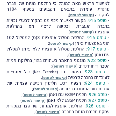
לאישור מראש מאת המנהל כי החלפת מניות של חברה
פרטית עומדת בתנאים הקבועים בסעיף 104ח
לפקודה
;
(
קישור לטופס
)
-
טופס 915
: בקשה לאישור ניכוי מס במקור לבעלי זכויות
בחברה הנעברת ובקשה לרצף מס בהחלפת
אופציות
;
(
קישור לטופס
)
-
טופס 916
: החלפת מסלול אופציות 3(ט) למסלול 102
הוני באמצעות נאמן
;
(
קישור לטופס
)
-
טופס 917
: החלפת מסלול אופציות ללא נאמן למסלול
עם נאמן
;
(
קישור לטופס
)
-
טופס 922
: מנגנוני התאמה בשינוים בהון, בחלוקת מניות
הטבה ודיווידנדים
;
(
קישור לטופס
)
-
טופס 923
: מימוש נטו
של אופציות
(Net Exercise)
לעובדים בחברה פרטית
;
(
קישור לטופס
)
-
טופס 924
: הצעת רכש חליפין רכישה עצמית של
אגרות-חוב הנסחרות בבורסה
;
(
קישור לטופס
)
-
טופס 926
: תכנית ESSP עם נאמן
;
(
קישור לטופס
)
-
טופס 927
: תכנית ESSP ללא נאמן
;
(
קישור לטופס
)
-
טופס 928
: החלפת אופציות/מניות שהוקצו במסגרת
עסקת מכירת מניות החברה
;
(
קישור לטופס
)