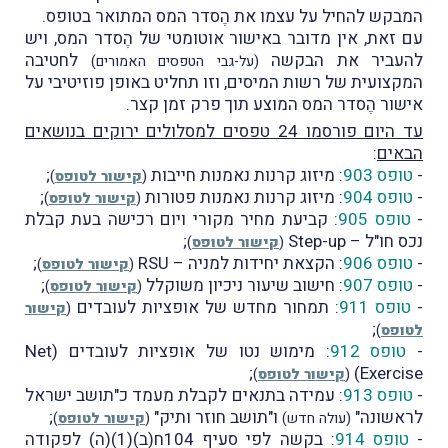
המבקש להחיל על עצמו את הֶסדר המס המתואר בטופס.
עם זאת, אין מדובר באישור אוטומטי של הֶסדר המס, ויש
להעביר את הבקשה
לחטיבה
(על-גבי הטפסים האמורים)
המקצועית של רשות המיסים, וזו תחליט באופן פוזיטיבי על
אישור הֶסדר המס המוצע תוך פרק זמן קצר.
עד היום פורסמו 24 טפסים למסלולים ירוקים בנושאים
הבאים
:
-
טופס 903
: מיזוג קרנות נאמנות חייבות
;
(
קישור לטופס
)
-
טופס 904
: מיזוג קרנות נאמנות פטורות
;
(
קישור לטופס
)
-
טופס 905
: קביעת מחיר מקורי ויום רכישה בעת קבלת
נכס חו"ל – Step-up
;
(
קישור לטופס
)
-
טופס 906
: הקצאת יחידות למניה – RSU
;
(
קישור לטופס
)
-
טופס 907
: חישוב שיעור ניכיון משוקלל
;
(
קישור לטופס
)
-
טופס 911
: תמחור מחדש של אופציות לעובדים
(
קישור
;
לטופס
)
-
טופס 912
: מימוש נטו של אופציות לעובדים (Net
;
Exercise)
(
קישור לטופס
)
-
טופס 913
: עמידה בתנאים לקבלת מעמד כ"תושב ישראל
לראשונה"
ו"תושב חוזר ותיק"
;
(עולה חדש)
(
קישור לטופס
)
-
טופס 914
: בקשה לפי סעיף 104ח(ב)(1)(ה) לפקודה