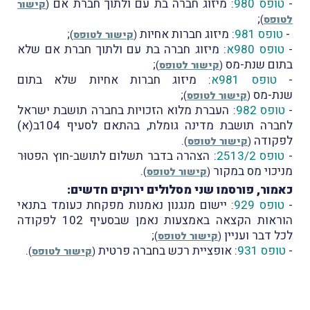
-
טופס 980
: מיזוג חברה בת עם ולתוך חברת אם
(
קישור
;
לטופס
)
-
טופס 981
: מיזוג חברות אחיות
;
(
קישור לטופס
)
-
טופס 980א
: מיזוג חברה בת עם ולתוך חברת אם שלא
בתום שנת-מס
;
(
קישור לטופס
)
-
טופס 981א
: מיזוג חברות אחיות שלא בתום
שנת-מס
;
(
קישור לטופס
)
-
טופס 982
: העברת מלוא הזכויות בחברה תושבת ישראל
לחברה תושבת מדינה גומלת, בהתאם לסעיף 104ב(א)
לפקודה
.
(
קישור לטופס
)
-
טופס 2513/2
: הצהרה בדבר תשלום לתושב-חוץ הפטוּר
מניכוי מס במקור
.
(
קישור לטופס
)
כאמור, פורסמו שני מסלולים ירוקים חדשים:
-
טופס 929
: יישום מנגנון נאמנות מפקחת כעומד בתנאי
הוראות הקצאה באמצעות נאמן שבסעיף 102 לפקודה
לכל דבר ועניין
;
(
קישור לטופס
)
-
טופס 931
: אופציית רכש בחברה פרטית
.
(
קישור לטופס
)