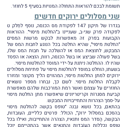
תשומת לבכם להוראות התחולה המנויות בסעיף 5 לחוזר.
שני מסלולים ירוקים חדשים
בגדרוֹ של תיקון 147 לפקודת מס הכנסה, נוסף לחֵלק ט
לפקודה פרק שני-ב, שעניינו ב"החלטת מיסוי". ההוראות
הקבועות בפרק זה מאפשרות לבקש מרשות המסים
"החלטת מיסוי", שהיא החלטה בכל הנוגע לחבות המס של
המבקש, לתוצאת המס או להשלכה על חבות המס שלוֹ,
בשל פעולה שביצע או בשל הכנסה, רווח, הוֹצאה או הפסד
שהיו לו. ההחלטה ניתנת על-ידי המוסד להחלטות מיסוי.
בשעתו, הוחלט במוסד להחלטות מיסוי על פתיחת מסלולים
ירוקים למתן החלטות מיסוי, המהווים הליך מקוצר ומזורז
לקבלת החלטת מיסוי. לשם כך, נבחרו מספר נושאים
החוזרים על עצמם ואשר רמת המורכבות שלהם מאפשרת
קביעת מסגרוֹת וקריטריונים שיאפשרו מתן החלטת מיסוי
על-סמך הצהרות והתחייבויות המבקש.
בהתאם, בכל נושא נבנה "טופס בקשה להחלטת מיסוי
בהסכם במסלול ירוק", הכולל: פרטים כלליים, העוּבדות,
הבקשה, הֶסדר המס ותנאיו, הצהרה והתחייבות; ואילו בכל
טופס נכללות העוֹבדות והתנאים אשר בהתקיימם יוכל