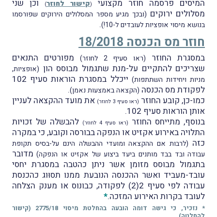
המיסים פרסמה חוזר מקצועי
וכן שני
קישור לחוזר
)
(
מסלולים ירוקים
(ובכך מגיע מספר המסלולים הירוקים שפורסמו
.
בנושא מיסוי אופציות לעובדים ל-10!)
חוזר מס הכנסה 18/2018
במסגרת החוזר
מפורטים התנאים
(ראו סעיף 2 לחוזר)
שצריכים להתקיים על-מנת שתגמול מבוסס הון
(אופציות,
ייכלל במסגרת הוראות סעיף 102
מניות ויחידות השתתפות)
לפקודת מס הכנסה
.
(הקצאה באמצעות נאמן)
כמו-כן, קובע החוזר
את מועד ההקצאה לעניין
(ראו סעיף 3 לחוזר)
אותן הוראות סעיף 102.
בנוסף, מתייחס החוזר
להבשלה של זכויות
(ראו סעיף 4 לחוזר)
התלויה באירוע אקזיט או הנפקה בבורסה וקובע, כי במקרה
כזה
(לרבות אם ההקצאה ומועדי ההבשלה הינם על-בסיס תקופת
מדובר
עבודה ובד בבד מותנים ביעד ביצוע של אקזיט או הנפקה)
בתגמול מבוסס מזומן אשר ניתן כהטבה במסגרת יחסי
עובד-מעביד ואשר ההכנסה הנובעת ממנו תסוּוג כהכנסת
עבודה לפי סעיף 2(2) לפקודה, כבונוס או מענק הצלחה
לעובד בקרות האירוע המזכה.
*
* נזכיר, כי גישה דומה הובעה בהחלטת מיסוי 2775/18 (
קישור
להחלטה
).