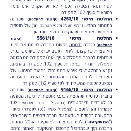
לפיה תנאי הבשלה הכפוף לאירוע אקזיט אינו עומד
בהוראות סעיף 102 לפקודה.
החלטת מיסוי 4253/18
שעניינה
(
קישור להחלטה
)
בתמחור מחדש
של תוספת
(כלפי מעלה וכלפי מטה גם יחד)
המימוש באופציות שהוקצו במסלול רווח הון.
החלטת מיסוי 5561/18
(
קישור
בגדרה
נדחתה
בקשת החברה לשנות את סיווג
להחלטה
)
האופציות שהקצתה ליחיד תושב ישראל ששימש כנותן
שירותים לחברה ממסלול סעיף 3(ט) לפקודת מס הכנסה
למסלול רווח הון במסגרת סעיף 102 לפקודה. בהתאם,
נקבע בהחלטה, כי אירוע המס יחול במועד המימוש של
האופציות למניות החברה והכנסתו של הניצע במועד זה
תסוּוג כהכנסה ממשלח-יד לפי סעיף 2(1) לפקודה.
החלטת מיסוי 9165/18
שעניינה
(
קישור להחלטה
)
בחברה פרטית שהקצתה כתבי אופציה לרכישת מניותיה
הן לעובדים ודירקטורים
(במסלול רווח הון שבסעיף 102
והן ליועצים
ואשר
לפקודה)
(במסלול סעיף 3(ט) לפקודה)
התקשרה בהסכם השקעה עם חברה פרטית תושבת-חוץ
(
"המשקיעה"
) לפיו תוקצינה למשקיעה 20% ממניות
החברה תוך שבמקביל להסכם ההשקעה האמור נחתם