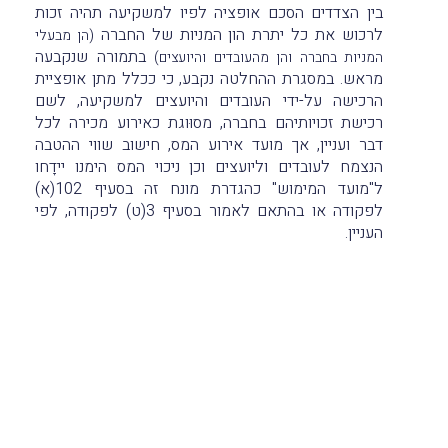
בין הצדדים הסכם אופציה לפיו למשקיעה תהיה זכות
לרכוש את כל יתרת הון המניות של החברה
(הן מבעלי
בתמורה שנקבעה
המניות בחברה והן מהעובדים והיועצים)
מראש. במסגרת ההחלטה נקבע, כי ככלל מתן אופציית
הרכישה על-ידי העובדים והיועצים למשקיעה, לשם
רכישת זכויותיהם בחברה, מסוּוגת כאירוע מכירה לכל
דבר ועניין, אך מועד אירוע המס, חישוב שווי ההטבה
הנצמח לעובדים וליועצים וכן ניכוי המס הימנו יידָחו
ל"מועד המימוש" כהגדרת מונח זה בסעיף 102(א)
לפקודה או בהתאם לאמור בסעיף 3(ט) לפקודה, לפי
העניין.