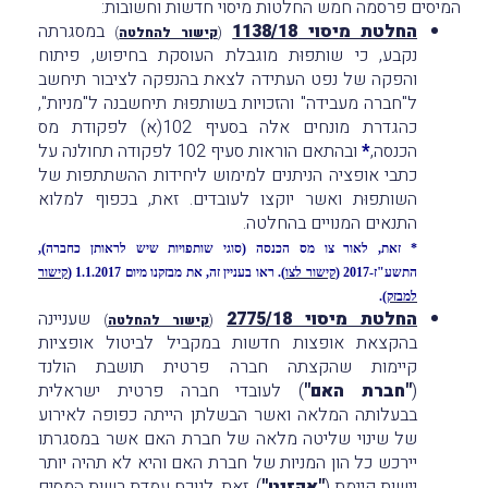
המיסים פרסמה חמש החלטות מיסוי חדשות וחשובות:
החלטת מיסוי 1138/18
במסגרתה
(
קישור להחלטה
)
נקבע, כי שותפוּת מוגבלת העוסקת בחיפוש, פיתוח
והפקה של נפט העתידה לצאת בהנפקה לציבור תיחשב
ל"חברה מעבידה" והזכויות בשותפוּת תיחשבנה ל"מניות",
כהגדרת מונחים אלה בסעיף 102(א) לפקודת מס
הכנסה,
*
ובהתאם הוראות סעיף 102 לפקודה תחולנה על
כתבי אופציה הניתנים למימוש ליחידות ההשתתפות של
השותפוּת ואשר יוקצו לעובדים. זאת, בכפוף למלוא
התנאים המנויים בהחלטה.
* זאת, לאור צו מס הכנסה (סוגי שותפויות שיש לראותן כחברה),
התשע"ז-2017 (
קישור לצו
). ראו בעניין זה, את מבזקנו מיום 1.1.2017 (
קישור
למבזק
).
החלטת מיסוי 2775/18
שעניינה
(
קישור להחלטה
)
בהקצאת אופצות חדשות במקביל לביטול אופציות
קיימות שהקצתה חברה פרטית תושבת הולנד
(
"חברת האם"
) לעובדי חברה פרטית ישראלית
בבעלותה המלאה ואשר הבשלתן הייתה כפופה לאירוע
של שינוי שליטה מלאה של חברת האם אשר במסגרתו
יירכש כל הון המניות של חברת האם והיא לא תהיה יותר
יישות קיימת (
"אקזיט"
). זאת, לנוכח עמדת רשות המסים