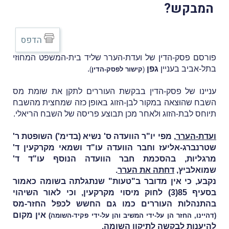
המבקש?
הדפס
פורסם פסק-הדין של ועדת-הערר שליד בית-המשפט המחוזי
בתל-אביב בעניין
גפן
.
(
קישור לפסק-הדין
)
עניינו של פסק-הדין בבקשת העוררים לתקן את שומת מס
השבח שהוּצאה במקור לבן-הזוג באופן כזה שמחצית מהשבח
תיוחס לבת-הזוג ולאחר מכן
תבוצע פריסה של השבח הריאלי.
ועדת-הערר
, מפי יו"ר הוועדה ס' נשיא (בדימ') השופטת ר'
שטרנברג-אליעז וחבר הוועדה עו"ד ושמאי מקרקעין ד'
מרגליות, ב
הסכמת חבר הוועדה הנוסף עו"ד ד'
שמואלביץ,
דחתה את הערר
.
נקבע, כי אין מדובר ב"טעות" שנתגלתה בשומה כאמור
בסעיף 85(3) לחוק מיסוי מקרקעין, וכי לאור השיהוי
בהתנהלות העוררים כמו גם החשש לכפל החזר-מס
אין מקום
(דהיינו, החזר הן על-ידי המשיב והן על-ידי פקיד-השומה)
להיענות לבקשה לתיקון השומה.