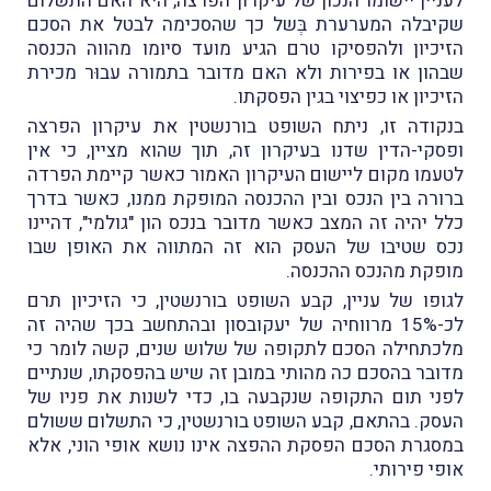
לעניין יישומו הנכון של עיקרון הפרצה, היא האם התשלום
שקיבלה המערערת בְּשל כך שהסכימה לבטל את הסכם
הזיכיון ולהפסיקו טרם הגיע מועד סיומו מהווה הכנסה
שבהון או בפירות ולא האם מדובר בתמורה עבוּר מכירת
הזיכיון או כפיצוי בגין הפסקתו.
בנקודה זו, ניתח השופט בורנשטין את עיקרון הפרצה
ופסקי-הדין שדנו בעיקרון זה, תוך שהוא מציין, כי אין
לטעמו מקום ליישום העיקרון האמור כאשר קיימת הפרדה
ברורה בין הנכס ובין ההכנסה המופקת ממנו, כאשר בדרך
כלל יהיה זה המצב כאשר מדובר בנכס הון "גולמי", דהיינו
נכס שטיבו של העסק הוא זה המתווה את האופן שבו
מופקת מהנכס ההכנסה.
לגופו של עניין, קבע השופט בורנשטין, כי הזיכיון תרם
לכ-15% מרווחיה של יעקובסון ובהתחשב בכך שהיה זה
מלכתחילה הסכם לתקופה של שלוש שנים, קשה לומר כי
מדובר בהסכם כה מהותי במובן זה שיש בהפסקתו, שנתיים
לפני תום התקופה שנקבעה בו, כדי לשנות את פניו של
העסק. בהתאם, קבע השופט בורנשטין, כי התשלום ששולם
במסגרת הסכם הפסקת ההפצה אינו נושא אופי הוני, אלא
אופי פירותי.