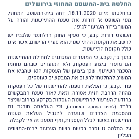
החלטת בית-המשפט המחוזי בירושלים
בהחלטתו מיום 18.11.2020, דחה בית-המשפט המחוזי,
מפי השופט א' דורות, את טענת ההתיישנות והורה על
המשך בירור הערעור לגופו.
השופט דורות קבע, כי סעיף החוק הרלוונטי שלגביו יש
לחשב את תקופת ההתיישנות הוא סעיף הרישום, אשר אינו
כולל תקופת התיישנות.
בתוך כך, נקבע, כי המועדים המכוננים לתחילת ההתיישנות
הם מועדי ביצוע העִסקות, ולא המועדים שבהם נחתמו
הסכמי השיתוף, שכּן ביצוען של העִסקות הוא שהביא את
המשיב להחלטתו לרשום את המבקשים כעוסקים.
עוד נקבע, כי העלאת הטענה להתיישנות של כל העִסקות
מהווה הרחבת חזית אסורה, וזאת לאור טענת המבקשים
בהודעת הערעור להתיישנות העִסקות בקרקע ברחוב שניצר
בלבד
, וכי העלאתה חורגת גם
(למעט העִסקה האחרונה)
מהסכמת הצדדים שנועדה להגביל העלאת טענות
התיישנות באשר לכלל העִסקות, ואף מטעם זה אין לקבלה.
על החלטה זו נסבה בקשת רשות הערעור לבית-המשפט
העליון