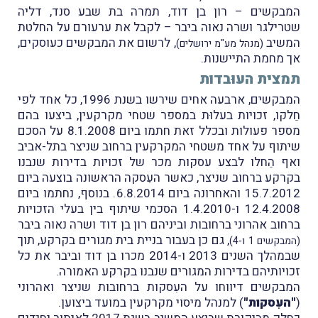
המבקשים – רון בן דוד, תמרה בת שבע סנד, דליה
שטרילגר ושרה נאוה ביבר – לקבל את ערעורם על החלטת
המשיב
, לרשום את המבקשים כעוסקים,
(מנהל מע"מ ירושלים)
אך מחמת התיישנות.
תמצית העוּבדות
המבקשים, ארבעה אחים שירשו בשנת 1996, כל אחד לפי
חֵלקו, זכויות בעלוּת במספר שטחי מקרקעין, ביצעו בהם
מספר פעולות ובכלל זאת חתמו ביום 8.1.2008 על הסכם
שיתוף על אחד משטחי המקרקעין ברחוב שניצר בתל-אביב
ואף הֵחלו לבצע עסקות מכר של זכויות בדירות שנבנו
בקרקע ברחוב שניצר, כאשר העִסקה הראשונה בוצעה ביום
15.7.2012 והאחרונה ביום 6.8.2014. בנוסף, נחתמו ביום
12.4.2008 ו-1.4.2010 הסכמי שיתוף בין בעלי הזכויות
ברחוב אהרוני ברחובות וביניהם רון בן דוד ושרה נאוה ביבר
, גם כן בעבור בניית בית מגורים בקרקע, תוך
(המבקשים 1 ו-4)
שבמהלך השנים 2013 ו-2014 מכרו בן דוד וביבר את כל
זכויותיהם בדירות המגורים שנבנו בקרקע האמורה.
המבקשים דיווחו על העִסקות ברחובות שניצר ואהרוני
(
"העִסקות"
) למנהל מיסוי מקרקעין במועד ביצוען.