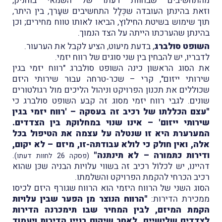
מהתחשיבים שבחוות דעתו של השמאי בוחניק,
וזאת בהינתן העובדה שכְּלָל התחשיבים שעָרך, בין היתר,
תוך שימוש בשיטת החילוץ, הביאו לאותו טווח מחירים; וכן
בהינתן שהערכתו הייתה על הצד הנמוך.
השופט סולברג
, בדעת מיעוט, הציע לקבל את הערעור.
לדבריו, יש להבחין בין שני סוגים של רווח יזמי.
את הסוג הראשון כינה השופט סולברג "רווח יזמי בגין
שירותי ייזום", קרי – שכר-טרחה עבוּר שירותי היזם
שכוללים את תכנון הפרויקט וניהול הליכים מול רגולטורים
שונים. לגבי רווח יזמי מסוג זה קבע השופט סולברג כי
"עצם הכללתו של רכיב זה בעסקה – 'רווח יזמי בגין
שירותי ייזום' – אינו שנוי במחלוקת בין הצדדים.
המערערת היא זו שנטלה על עצמה את הטיפול בכל
אלה, ואין חולק כי לולא עבודתה-זו, מיזם – לא יקום,
ודירות כתמורה – לא תינתנה"
.
(פסקה 26 לחוות דעתו)
דהיינו, יש לכלוֹל רכיב זה בשווי עלויות הבניה שכּן שהוא
רכיב הכרחי להקמת הפרויקט והשלמתו.
הסוג השני של הרווח היזמי הוא הרווח שגורף היזם לכיסו
ממכירת הדירות:
"הרווח הנוצר מן הפער שבין עלויות
הקמת המיזם, לבין המחיר שבו תימכרנה הדירות
לצדדים שלישיים, לאחר שיקום בניין הדירות ויעמוד