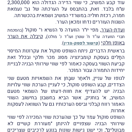
עוד קבע המשיב, כי שווי הדירה הגדולה הוא 2,300,000
ש"ח בלבד. זאת, בהתבסס על הערכתה של גב' נעמאת
חמרה, רכזת חוליה במשרדי המשיב ושמאית בהכשרתה.
השגות העוררים נדחו ומכאן הערר.
ועדת-הערר
, מפי יו"ר הוועדה ס' הנשיא ר' סוקול
(בהסכמת
,
קיבלה את הערר
חברי הוועדה עו"ד ח' שטרן ועו"ד נ' מולכו)
באופן חלקי
.
(
קישור לפסק-הדין
)
בראשית הדברים, ניתח השופט סוקול את עקרונות המיסוי
החָלים בעסקת קומבינציה מסוג מכר חלקי ובכלל זאת
קביעת השווי בעסקה כאמור לפי שווי שירותי הבניה לבניית
יחידות התמורה עבוּר המוֹכר.
לגופו של עניין, ולאחַר שבָּחן את השמאויות מטעם שני
הצדדים, קבע השופט סוקול, כי לעניין הערכת שווי עלויות
הבניה יש להעדיף את חוות-דעתו של השמאי מטעם
המשיב, א' בוחניק, אשר הביא בחשבון בחישוב השווי
האמור רווח קבלני וביסס הערכותיו גם על השוואה לעסקות
אחרות.
השופט סוקול עמד על כך שהערכת שווי המכירה לפי שווי
שירותי הבניה שצפויים להינתן "מעוררת קשיים לא
מבוטלים", וכי ישנן גישות שונות בנוגע לרכיבים שצריכים