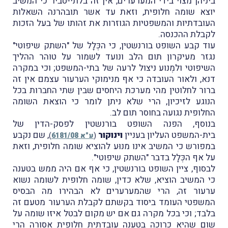
ביניהן מצוי בידי המערערים, אין זה בלתי-סביר כי המשיב
יוצא שומה חלופית, וזאת עד אשר תובהרנה השאלות
העובדתיות והמשפטיות הגוזרות את זהותו של בעל הזכות
לקבלת ההכנסה.
עוד קבע השופט בורנשטין, כי הכְּלָל של "השתק שיפוטי"
נגזר מעיקרון תום הלב ונועד לשמור על טוהר ההליך
השיפוטי ולמְנוע ניצול לרעה של בתי-המשפט; וכי במקרה
דנא, ולאור העובדה כי אף מנימוקי הערעור עצמם אין זה
ברור לחלוטין מהי מערכת היחסים שבין שתי החברות בכל
הנוגע לזיכיון, הרי שלא ניתן לומר כי הוצאת השומה
החלופית נגועה בחוסר תום לב.
בנוסף, הפנה השופט בורנשטין לפסק-הדין של
בית-המשפט העליון בעניין
וינוקור
, שם נקבע
(
ע"א 6181/08
)
במפורש כי המשיב אינו מנוּע להוציא שומה חלופית, וזאת
על אף הכְּלָל בדבר "השתק שיפוטי".
לבסוף, ציין השופט בורנשטין, כי אף אם היה ממש בטענה
כי המשיב הוציא, שלא כדין, שומה חלופית לשומה נשוא
ערעור זה, הרי שהמערערים לא הבהירו מה הבסיס
המשפטי העומד ביסוד בקשתם לקבלת הערעור מטעם זה
בלבד; וכי בכל מקרה גם אם יש מקום לבטל איזו שומה על
שום שהיא כרוכה בטענה עובדתית חלופית אסורה הרי