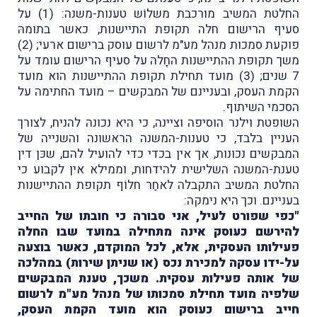
החלטת המשיב מורכבת משלוֹש טענות-משנה: (1) על
סעיף הרישום חלה תקופת התיישנות, כאשר בתומהּ
פוקעת סמכות מנהל מע"מ לרשום עוסק ברישום ארעי; (2)
משך תקופת ההתיישנות החָלה על סעיף הרישום עומד על
7 שנים; (3) מועד תחילת תקופת ההתיישנות הוא מועד
הקמת העסק, ובעניינם של המבקשים – מועד החתימה על
הסכמי השיתוף.
השופטת וילנר הוסיפה וציינה, כי היא נכונה להניח, לצורך
העניין בלבד, כי טענות-המשנה הראשונה והשנייה של
המבקשים נכונות, אך אין בכדי כדי להועיל להם, שכּן דין
טענת-המשנה השלישית להידחות, וממילא אין לקבוע כי
החלטת המשיב התקבלה לאחַר חלוֹף תקופת ההתיישנות
בעניינם. וכך היא נימקה:
"כפי שפורט לעיל, אני סבורה כי חובתו של החייב
להירשם כעוסק אינה מתחילה במועד שבו החלה
פעילותו העסקית, אלא, לכל המוקדם, כאשר בוצעה
על-ידו עסקה למכירת נכס (או שניתן שירות) במהלכה
של אותה פעילות עסקית. משכך, טענת המבקשים
שלפיה מועד תחילת סמכותו של מנהל מע"מ לרשום
חייב ברישום כעוסק הוא מועד הקמת העסק,