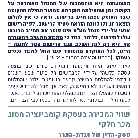
משמעותה היא שהסמכות של המנהל משתרעת על
תקופת זמן שתחילתה מוקדמת ממועד תחילת התקופה
שבה העוסק עצמו חייב ברישום. נראה כי אין להלום
תוצאה זו, ולו לנוכח הוראת סעיף הרישום, לפיה רישום
ארעי על-ידי מנהל מע"מ אינו פוטר את החייב מחובתו
שלו להירשם, כלומר, ברור כי
סמכות המשיב מתעוררת
אף היא רק למן השלב שבו הרישום הפך לחובה –
היינו, לכל המוקדם מהמועד שבו החל למכור נכסים
בעסקו
"
[ההדגשה אינה במקור – א' ש'.]
לאור זאת, והיות שהמועד המוקדם ביותר שבו בוצעה
עסקה כלשהי על-ידי המבקשים חל בתוך שבע השנים
שקָדמו להחלטת המשיב, קבעה השופטת וילנר שהחלטת
המשיב בעניינם לא התיישנה, וזאת אף מבלי להידרש ליֶתר
הטענות שהעלו הצדדים בשאלת ההתיישנות, לרבות באשר
לטענות להרחבת חזית או לחריגה מההסכמות בין הצדדים.
שווי המכירה בעסקת קומבינציה מסוג
מכר חלקי
פסק-הדין של ועדת-הערר