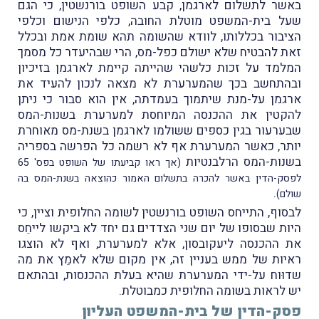
באשר לתשלום לארגמן, קבע השופט בורנשטין, כי הגם
שעל בית-המשפט מוטלת החובה, כלפי הנישום וכלפי
הציבור בכללותו, לוודא שהשומה תהא שומת אמת ובכלל
זאת להבטיח שלא ישולם כפל-מס, הרי שבהיעדר כל מסמך
המלמד על זכות כלשהי שהייתה קיימת לארגמן בזיכיון
ובהתחשב בכך שהמערערת לא מצאה לנכון להעיד את
ארגמן על-מנת שיתמוך בעמדתה, אין הוא סבור כי ניתן
להקטין את ההכנסה המיוחסת למערערת בשנות-המס
שבערעור בגין כספים ששולמו לארגמן בשנת-מס מאוחרת
יותר, כאשר המערערת אף לא רשמה כל הפרשה בספריה
בשנות-המס הרלבנטיות
(אך ראו קביעתו של השופט בפס' 65
לפסק-הדין באשר להכרה בתשלום האמור כהוצאה בשנת-המס בה
.
שולם)
לבסוף, התייחס השופט בורנשטין לשומה החלופית וציין, כי
היות שבסופו של יום שני הצדדים גם יחד לא ביקשו לייחֵס
את ההכנסה ליעקובסון, אלא למערערת, ואף לא הוצגו
ראיות של ממש בעניין זה, אין מקום שלא לאמֵץ את מה
שדוּוח על-ידי המערערת שהיא בעלת ההכנסות, ובהתאם
יש לראות בשומה החלופית כמבוטלת.
פסק-הדין של בית-המשפט העליון