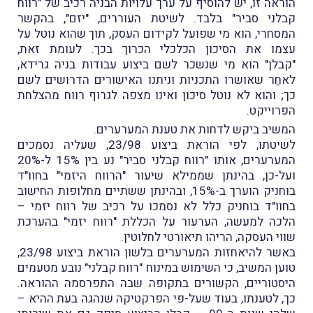
הוראה זו, יש להוסיף על ערך עלויות הבניה רכיב של "רווח
קבלני סביר" בלבד. לשיטת העוררים, "יזם", בהקשר
המסחרי, הוא מי שפועל לקידום העסק, תוך שהוא נוטל על
עצמו את הסיכון הכלכלי הכרוך בכך. לעומת זאת,
"קבלן" הוא מי שנשכר לשם ביצוע עבודות בניה גרידא,
לאחַר שאושרו התכניות וניתנו האישורים הדרושים לשם
כך; והוא לא נוטל סיכון ואינו מצפה לגרוף רווח מהצלחת
הפרוייקט.
המשיב ביקש לדחות את טענת המערערים.
לשיטתו, לפי הוראת ביצוע 23/98, שעליה נסמכים
המערערים, אותו "רווח קבלני סביר" נע בין 15% ל-20%
ועל-כן, בהינתן שממילא שיעור "הרווח היזמי" בחוו"ד
בוחניק הוערך ב-15%, ובהינתן ששתיים מחלופות החישוב
בחוו"ד בוחניק כלל לא נסמכו על רכיב של רווח יזמי –
הלכה למעשה, הערעור על הכללת "רווח יזמי" בהערכת
שווי העִסקה, הריהו תיאורטי לחלוטין.
באשר להיאחזות המערערים בלשון הוראת ביצוע 23/98,
טוען המשיב, כי השימוש במינוח "רווח קבלני" נובע מטעמים
היסטוריים, הקשורים בתקופה שבה התפרסמה ההוראה.
כך, לטענתו, בעוד שעל-פי הפרקטיקה שנהגה בעת ההיא –