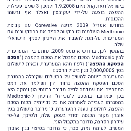
בישראל וזאת הָחל מיום 1.9.2008 ולמשך 3 שנים. פעילות
ההפצה בוצעה על-ידי יעקובסון ואצלה אף נרשמו
ההכנסות.
בחודש אפריל 2009 מוזגה Corevalve עם קבוצת
Medtronic העולמית וזו ביקשה לסיים את ההתקשרות עם
המערערת על-מנת להעביר את הזיכיון לסניף הישראלי
שלה.
בהמשך לכך, בחודש אוגוסט 2009, נחתם בין המערערת
לבין Medtronic הסכם המבטל את הסכם ההפצה (
"הסכם
הפסקת ההפצה"
) ולפיו תהא המערערת זכאית לתשלום
בסך 2,000,000$ בגין ביטול ההסכם.
המערערת דיווחה למשיב על התשלום שקיבלה במסגרת
הסכם הפסקת ההפצה כרווח הון ושילמה את המס
המתחייב. את עמדתה לפיה מדובר ברווחי הון נימקה היא
בכך שמדובר בהסכם ל"מכירת" הזיכיון ל-Medtronic
במסגרתו העבירה לאחרונה את כל זכויותיה מכוח הסכם
ההפצה. לחלופין, טענה המערערת, כי מדובר בתשלום בגין
אובדן מקור הכנסה יסודי בעסק שלה, ולפיכך, על-פי
עיקרון הפִּרצה, מדובר בתקבול הוני.
המשיב, לעומת זאת, סבר, כי מדובר בפיצוי בגין אובדן