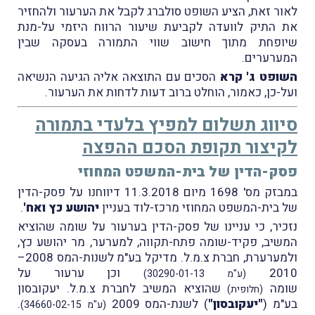
לאור זאת, הציע השופט סולברג לקבל את הערעור ולהחזיר
את התיק לוועדה לקביעת שיעור הרווח היזמי על-מנת
שיופחת מתוך חישוב שווי התמורה בעסקה שבין
המערערים.
השופט ג' קרא
הסכים עם התוצאה אליה הגיעה הנשיאה
ועל-כן, כאמור, הוחלט ברוב דעות לדחות את הערעור.
סיווג תשלום למפיץ בלעדי בתמורה
לקיצור תקופת הסכם ההפצה
פסק-הדין של בית-המשפט המחוזי
במבזק מס' 1698 מיום 11.3.2018 דיווחנו על פסק-הדין
של בית-המשפט המחוזי מרכז-לוד בעניין
יהושע כץ ואח'
.
נזכיר, כי עניינו של פסק-הדין בערעור על שומה שהוציא
המשיב, פקיד-שומה פתח-תקווה, למערער, מר יהושע כץ,
ולמערערת, חברת צ.מ.ל. מדיקל בע"מ לשנות-המס 2008–
2010
וכן ערעור על
(ע"מ 30290-01-13)
שומה
שהוציא המשיב לחברת צ.מ.ל. יעקובסון
(חלופית)
בע"מ (
"יעקובסון"
) לשנת-המס 2009
.
(ע"מ 34660-02-15)