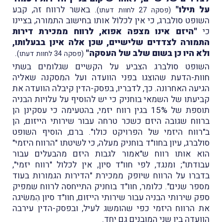
על תילו"
. באשר לרווח זה, קבע
(פסקה 27 לחוות דעתו)
השופט סולברג, כי אין לכלוֹל אותו בחישוב התמורה, בציינו
כי
"היזם אינו מצפה אפוא, לרווח ממכירת דירות
התמורה לצדדים שלישיים, שכן אלה אינן בבעלותו,
ולא היו כן בשום שלב של העסקה"
.
(פסקה 34 לחוות דעתו)
השופט סולברג הצביע על הקשיים שגלומים בשתי
חוות-הדעת שהוצגו בפני הוועדה ועל המסקנה שאליה
הגיעה האחרונה. כך, לדבריו, בפסק-הדין קיבלה הוועדה את
קביעתו של השמאי בוחניק כי יש להוסיף על עלויות הבניה
תוספת של 15% בגין רווח יזמי, בהטעימה כי עסקינן הן
ברווח שגובה היזם כשכר טרחה עבור שירותי הייזום, הן
ב"רווח היזמי של הפרויקט כולו". ברם, הוסיף השופט
סולברג, עיון בחוו"ד בוחניק מעלה, כי לשיטתו "הרווח היזמי"
הוא אותו רווח ש"אמור לגבות היזם מהבעלים עבור
עבודתו"; ומנגד, לפי חוו"ד סיון, אין לכלול "רווח יזמי",
בדברו על הרווח שיופק ממכירת "הדירות הגמורות בעוד
מספר שנים". כלומר, חוו"ד בוחניק התייחסה לרווח שמפיק
ספק שירותי הבניה עבור שירותי הייזום, חוו"ד סיון הִמשׂיגה
את הרווח היזמי כפי שהומשג לעיל, ובפסק-הדין עירבה
הוועדה בין שני המובנים גם יחד.