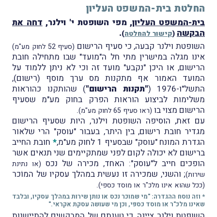
החלטת בית-המשפט העליון
בית-המשפט העליון
, מפי השופטת י' וילנר,
דחה את
הבקשה
.
(
קישור להחלטה
)
השופטת וילנר קבעה, כי סעיף הרישום
(סעיף 52 לחוק מע"מ)
אינו מגלה במישרין מתי חל ה"מועד" שבו מתחילה חובת
הרישום, או היכן "נקבע" מועד זה וכי לא ניתן ללמוד על
המועד האמור אף מתקנות מס ערך מוסף (רישום),
התשל"ו-1976 (
"תקנות הרישום"
) שהותקנו כהוראות
משלימות לביצוע הוראות הפרק בחוק מע"מ שסעיף
הרישום מצוי בו
.
(ראו סעיף 65 לחוק מע"מ)
עם זאת, הוסיפה השופטת וילנר, היות שסעיף הרישום
מגדיר חובת רישום, בין היתר, בעבור "עוסק" הרי שלאור
הגדרת המונח "עוסק" שבסעיף 1 לחוק מע"מ,
*
חובת החייב
ברישום לא יכולה לקום לפני שמתקיימים שני תנאים אשר
הופכים חייב ל"עוסק": האחד, מכירה של נכס
(או נתינת
; והשני, שמכירה זו נעשית במהלך עסקיו של המוֹכר
שירות)
.
(ככל שהוא אינו מלכ"ר או מוסד כספי)
* וזה נוסח ההגדרה: "מי שמוכר נכס או נותן שירות במהלך עסקיו, ובלבד
שאינו מלכ"ר או מוסד כספי, וכן מי שעושה עסקת אקראי."
השופטת וילנר ציינה, כי טענתם של המבקשים להתיישנות