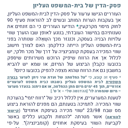
פסק-הדין של בית-המשפט העליון
העוררים הגישו ערעור על פסק-הדין לבית-המשפט העליון,
אך בעקבות הערות המותב ובשים לב להוראות סעיף 90
לחוק מיסוי מקרקעין,
*
הודיעו העוררים כי הם זונחים את
טענותיהם במישור העובדתי, בנוגע לאופן שבו הוערך שווי
עלויות הבניה בעסקה, וכנגזר מכך השְאֵלה שנותרה בפני
בית-המשפט העליון הייתה כדלקמן: האם לצורך חישוב
שווי המכירה בעסקת קומבינציה על דרך של מכר חלקי, יש
לכלוֹל אך את הרווח שיפיק הרוכש משירותים שיספק
בכובעו כקבלן הביצוע של המיזם, או שמא יש להביא
בחשבון גם את הרווח שהוא מצפה להפיק בכובעו כיזם?
* סעיף זה קובע, כי
"על החלטתה של ועדת ערר ניתן לערער
בבעיה
משפטית
לבית המשפט העליון בשבתו כבית משפט לערעורים
אזרחיים, תוך 45 ימים מיום מתן ההחלטה, או אם ניתנה בהעדר מערער
– מיום שנמסרה לו"
[ההדגשה שלי – א' ש'.]
לטענת המערערים, אין לכלוֹל רכיב של "רווח יזמי" בהערכת
שווי המכירה. לתמיכה בטענתם, הם מפנים להוראת ביצוע
מס שבח 23/98 "שווי מכירה בעיסקת אחוזים"
(
קישור
אשר מטרתה "להנחות ולקבוע כללים באשר
להוראה
)
לקביעת השווי בעיסקת אחוזים (קומבינציה)". על-פי