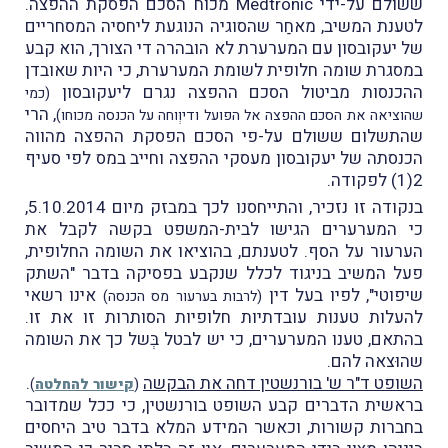
ששולם על-ידי Medtronic מכוח הסכם הפסקת ההפצה.
לטענת המשיב, מאחַר שהסוגיה הנוגעת ליחסיה המסחריים
של יעקובסון עם המערערת לא הובהרה די הצורך, הוא קבע
במסגרת שומה חלופית לשומת המערערת, כי היות שאובדן
ההכנסות מביטול הסכם ההפצה נגרם ליעקובסון
(כמי
, הרי
שהוציאה את הסכם ההפצה אל הפועל ודיוְוחה על הכנסה מכוחו)
שהתשלום ששולם על-פי הסכם הפסקת ההפצה מהווה
הכנסתה של יעקובסון מעסקי ההפצה וחייב במס לפי סעיף
2(1) לפקודה.
בנקודה זו נזכיר, והתייחסנו לכך במבזק מיום 5.10.2014,
כי המערערים הגישו לבית-המשפט בקשה לקבל את
הערעור על הסף. לטענתם, בהוציאו את השומה החלופית,
פעל המשיב בניגוד לכלל שנקבע בפסיקה בדבר "השתק
שיפוטי", לפיו בעל דין
אינו רשאי
(לרבות בערעור מס הכנסה)
להעלות טענות עובדתיות חלופיות הסותרות זו את זו.
בהתאם, טענו המערערים, כי יש לבטל בְּשל כך את השומה
שהוּצאה להם.
השופט ד"ר ש' בורנשטין דחה את הבקשה
.
(
קישור להחלטה
)
בראשית הדברים קבע השופט בורנשטין, כי ככל שמדובר
בחברות קשורות, וכאשר המידע המלא בדבר טיב היחסים