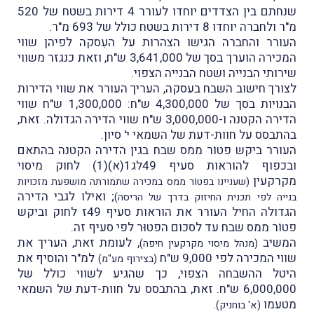
שנחתם בין הצדדים יוחדו לעורר 4 דירות בשטח של 520
מ"ר ולחברה יוחדו 8 דירות בשטח כולל של 693 מ"ר.
העורר והחברה הגישו הצהרות על העִסקה לפיהן שווי
המכירה הוערך בסך של 3,641,000 ש"ח, וזאת כנגזר משווי
שירותי הבנייה ושטח הבנייה הצפוי.
לצורך חישוב השבח בעסקה, העריך העורר את שווי הדירות
הבנויות בסך של 4,300,000 ש"ח: 1,300,000 ש"ח שווי
הדירה הקטנה ו-3,000,000 ש"ח שווי הדירה הגדולה. זאת,
בהתבסס על חוות-דעת של השמאי י' סיון.
העורר ביקש פטוֹר ממס שבח בגין הדירה הקטנה בהתאם
ובכפוף להוראות סעיף 49לג1(א)(1) לחוק מיסוי
מקרקעין
(שעניינו בפטוֹר ממס במכירה שתמורתה מושפעת מזכויות
; ואילו לגבי הדירה
בנייה לפי תכנית החיזוק בדרך של הריסה)
הגדולה החיל העורר את הוראות סעיף 49ז לחוק וביקש
פטוֹר ממס שבח עד לסכום הפטוּר לפי סעיף זה.
המשיב
, לעומת זאת, העריך את
(מנהל מיסוי מקרקעין חיפה)
שווי המכירה לפי 9,000 ש"ח
למ"ר והוסיף את
(בצירוף מע"מ)
היטל ההשבחה הצפוי, כך שהגיע לשווי כולל של
6,000,000 ש"ח. זאת, בהתבסס על חוות-דעת של השמאי
מטעמו
.
(א' בוחניק)