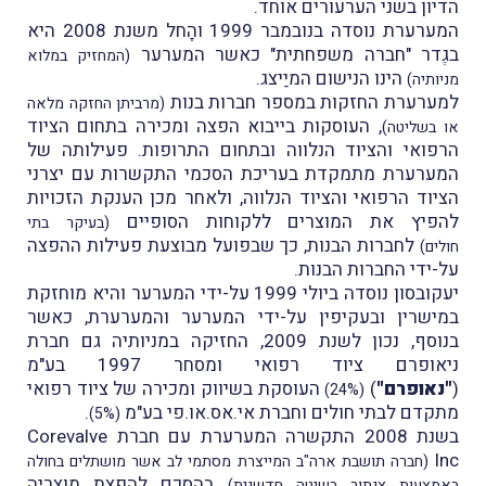
הדיון בשני הערעורים אוחד.
המערערת נוסדה בנובמבר 1999 והָחל משנת 2008 היא
בגֶדר "חברה משפחתית" כאשר המערער
(המחזיק במלוא
הינו הנישום המיַיצג.
מניותיה)
למערערת החזקות במספר חברות בנות
(מרביתן החזקה מלאה
, העוסקות בייבוא הפצה ומכירה בתחום הציוד
או בשליטה)
הרפואי והציוד הנלווה ובתחום התרופות. פעילותה של
המערערת מתמקדת בעריכת הסכמי התקשרות עם יצרני
הציוד הרפואי והציוד הנלווה, ולאחר מכן הענקת הזכויות
להפיץ את המוצרים ללקוחות הסופיים
(בעיקר בתי
לחברות הבנות, כך שבפועל מבוצעת פעילות ההפצה
חולים)
על-ידי החברות הבנות.
יעקובסון נוסדה ביולי 1999 על-ידי המערער והיא מוחזקת
במישרין ובעקיפין על-ידי המערער והמערערת, כאשר
בנוסף, נכון לשנת 2009, החזיקה במניותיה גם חברת
ניאופרם ציוד רפואי ומסחר 1997 בע"מ
(
"נאופרם"
)
העוסקת בשיווק ומכירה של ציוד רפואי
(24%)
מתקדם לבתי חולים וחברת אי.אס.או.פי בע"מ
.
(5%)
בשנת 2008 התקשרה המערערת עם חברת Corevalve
Inc
(חברה תושבת ארה"ב המייצרת מסתמי לב אשר מושתלים בחולה
בהסכם להפצת מוצריה
באמצעות צנתור בשיטה חדשנית)