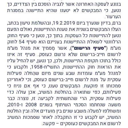
בנוגע לעסקה האחרונה אשר לגבּיה הוסכם בין הצדדים, כך
נטען, כי המבקשים לא יטענו שהיא התיישנה במסגרת
הערעור.
ברם, בדיון שנערך ביום 19.2.2019, ובהשלמת טיעון בכתב,
העלו המבקשים בשנית את טענת ההתיישנות, ואולם הפעם
נטען להתיישנות כל העִסקות. בתוך כך, נטען כי סעיף החוק
הרלוונטי לשאלת ההתיישנות בעניינם הוא סעיף 54 לחוק
מע"מ (
"סעיף הרישום"
), אשר מַסמיך את מנהל מע"מ
לרשום חייב-ברישום שלא נרשם כעוסק. סעיף זה אינו
כולל בתוכו תקופת התיישנות, ולכן, כך נטען, יש להחיל עליו
את הוראות חוק ההתיישנות, התשי"ח-1958, ולקבוע כי
למנהל מע"מ עומדות שבע שנים מיום שהֵחלה פעילות
עסקית על מנת לרשום חייב-ברישום כעוסק, וכי לאחריהן
סמכותו זו פוקעת. המבקשים טענו, כי אף אם נניח כי
פעילותם, כפי שתוארה בהחלטת המשיב, אכן עולה כדי
פעילות עסקית, הרי שהתשתית לקביעה זו, נוצרה כבר
משעה שנחתמו הסכמי השיתוף בשנים 2008 ו-2010,
ומשחלפו למעלה משבע שנים בין מועדים אלה ובין החלטת
המשיב, יש לקבוע כי זו התקבלה לאחר שסמכות המשיב
לרשום את המבקשים כעוסקים – פקעה.