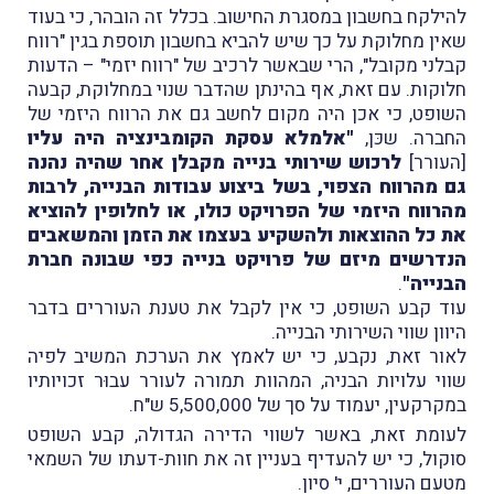
להילקח בחשבון במסגרת החישוב. בכלל זה הובהר, כי בעוד
שאין מחלוקת על כך שיש להביא בחשבון תוספת בגין "רווח
קבלני מקובל", הרי שבאשר לרכיב של "רווח יזמי" – הדעות
חלוקות. עם זאת, אף בהינתן שהדבר שנוי במחלוקת, קבעה
השופט, כי אכן היה מקום לחשב גם את הרווח היזמי של
החברה. שכּן,
"אלמלא עסקת הקומבינציה היה עליו
[העורר]
לרכוש שירותי בנייה מקבלן אחר שהיה נהנה
גם מהרווח הצפוי, בשל ביצוע עבודות הבנייה, לרבות
מהרווח היזמי של הפרויקט כולו, או לחלופין להוציא
את כל ההוצאות ולהשקיע בעצמו את הזמן והמשאבים
הנדרשים מיזם של פרויקט בנייה כפי שבונה חברת
הבנייה"
.
עוד קבע השופט, כי אין לקבל את טענת העוררים בדבר
היוון שווי השירותי הבנייה.
לאור זאת, נקבע, כי יש לאמץ את הערכת המשיב לפיה
שווי עלויות הבניה, המהוות תמורה לעורר עבוּר זכויותיו
במקרקעין, יעמוד על סך של 5,500,000 ש"ח.
לעומת זאת, באשר לשווי הדירה הגדולה, קבע השופט
סוקול, כי יש להעדיף בעניין זה את חוות-דעתו של השמאי
מטעם העוררים, י' סיון.