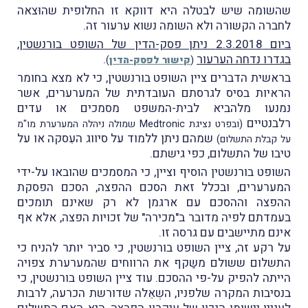
שהשומה שיש לבטלה היא דווקא זו החלופית שהוּצאה
לחברה הקשורה ולא השומה נשוא ערעור זה.
ביום 2.3.2018 ניתן פסק-הדין של השופט בורנשטין
,
בגדרו נדחה הערעור
.
(
קישור לפסק-הדין
)
בראשית הדברים ציין השופט בורנשטין, כי לא מצא בחומר
הראיות בסיס לגרסתם העובדתית של המערערים, אשר
נמנעו מלהביא לבית-המשפט מסמכים או עדים
רלבנטיים
(ובפרט נציגת Medtronic שמולה ניהלה המערערת מו"מ
שמהם ניתן ללמוד על סיווג העִסקה או על
על קבלת התשלום)
טיבו של התשלום, כפי גישתם.
השופט בורנשטין הוסיף וציין, כי המסמכים שהובאו על-ידי
המערערים, ובכלל זאת הסכם ההפצה, הסכם הפסקת
ההפצה וההסכם עם ארגמן לא רק שאינם תומכים
בעמדתם לפיה מדובר ב"מכירה" של זכויות הפצה, אלא אף
אינם מתיישבים עם גרסה זו.
על רקע זה, ציין השופט בורנשטין, כי סביר יותר להניח כי
התשלום ששולם משַקף את הרווחים שהמערערת צפויה
הייתה להפיק על-פי ההסכם. עוד ציין השופט בורנשטין, כי
בנסיבות המקרה שלפניו, השְאֵלה שדורשת הכרעה, לרבות