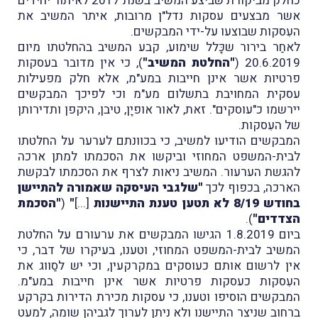
כחלק מביקורת שביצע המשיב בשנת 2017 לאיתור יחידים
אשר מבצעים עסקות נדל"ן מרובות, איתר המשיב את
העִסקות שבוצעו על-ידי המבקשים.
לאחַר בירור שכָּלל שימוע, קבע המשיב בהחלטתו מיום
20.6.2019 (
"החלטת המשיב"
), כי אין מדובר בעסקות
פרטיות אשר אינן חייבות במע"מ, אלא חלק מפעילות
עסקית המחויבת בתשלום מע"מ וכי לפיכך המבקשים
יירשמו כ"עוסקים". זאת, לאור אופיָן, טיבן, היקפן ותדירותן
של העִסקות.
המבקשים הודיעו למשיב, כי בכוונתם לערער על החלטתו
לבית-המשפט המחוזי וביקשו את הסכמתו למתן ארכה
להגשת הערעור. המשיב ניאות לצרף את הסכמתו לבקשת
הארכה, בכפוף לכך
"שלגבי העיסקה שאמורה להתיישן
בחודש 8/19 לא תטען טענת התיישנות
[...]
"
(
"הסכמת
הצדדים"
).
ביום 1.8.2019 הגישו המבקשים את ערעורם על החלטת
המשיב לבית-המשפט המחוזי, וטענו, בעיקרו של דבר, כי
אין לרשום אותם כעוסקים במקרקעין, וכי יש לסַווג את
העִסקות כעסקות פרטיות אשר אינן חייבות במע"מ.
המבקשים הוסיפו וטענו, כי עסקות מכירת הדירות בקרקע
ברחוב שניצר התיישנו ולא ניתן לערוך לגביהן שומה, למעט