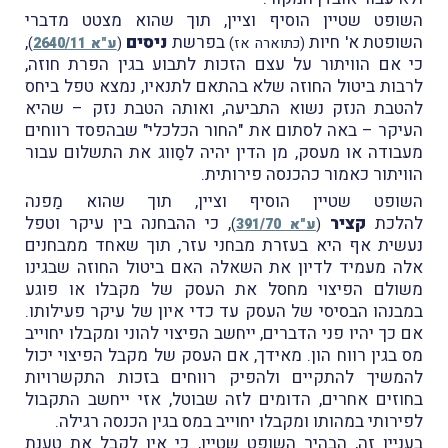
השופט שטיין הוסיף וציין, תוך שהוא מצטט מדברי
השופטת א' חיות
בפרשת
ניסים
,
(כתוארה אז)
(
ע"א 2640/11
)
כי אם הוויתור על עצם הזכות לתבוע בגין הפרת חוזה,
לרבות ביטול החוזה שלא בהתאם לתנאיו, נמצא טפל ביחס
להטבת הנזק נשוא התביעה, ואותה הטבת נזק – שהיא
העיקר – באה לסתום את "החור הכלכלי" שבהפסד רווחים
מעבודה או מעסק, מן הדין יהיה לסַווג את התשלום עבור
הוויתור כאמור כהכנסה פירותית.
השופט שטיין הוסיף וציין, תוך שהוא מַפנה
להלכת
קציר
, כי ההבחנה בין עיקר וטפל
(
ע"א 391/70
)
נעשית אף היא בעזרת מבחני עזר, תוך שאחד ממבחנים
אלה מעמיד לדיון את השאלה האם ביטול החוזה שבגינו
משולם הפיצוי מחסל את העסק של מקבלו או פוגע
במבנהו הבסיסי של העסק עד כדי איון של עיקר פעילותו.
אם כך יהיו פני הדברים, ייחשב הפיצוי להוני ומקבלו יחוייב
מס בגין רווח הון. מאידך, אם העסק של מקבל הפיצוי יכול
להמשיך להתקיים ולהפיק רווחים בזכות התקשרויות
בחוזים אחרים, הדומים לזה שבוטל, אזי ייחשב התקבול
לפירותי במהותו ומקבלו יחוייב במס בגין הכנסה רגילה.
בעניין זה, הִבהיר השופט שטיין, כי אין לקבל את טענת