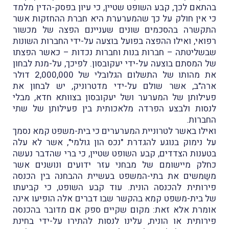
בהתאם לכך, קבע השופט שטיין, כי עיון בפסק-הדין מלמד
כי אין חולק על כך שהמערערת היא חברת ההחזקות אשר
התקשרה בהסכמים שונים שעניינם הפצה של מכשור
רפואי, ואילו ההפצה בפועל בוצעה על-ידי החברות השונות
שבשליטתה – חברות בנות וחברות נכדות – כאשר הפצתו
של המסתם בוצעה על-ידי יעקובסון. לפיכך, על-מנת לבחון
את מהותו של התשלום הגלובלי של 2,000,000 דולר
ארה"ב, אשר שולם על-ידי מדטרוניק, יש לבחון את
פעילותן של המערער ושל יעקובסון בצוותא חדא, מבלי
לנסות ולבצע הפרדה מלאכותית בין פעילותן של שתי
החברות.
ואילו באשר לטרוניית המערערים כי בית-משפט קמא נסמך
על נימוק בנוגע להגדרת "נכס הון גולמי", אשר לא עלה
בטענות הצדדים, קבע השופט שטיין, כי ברי שהדבר נעשה
כחלק מיישומם של מבחני עזר ידועים ונושנים אשר
משַמשים את בתי-המשפט בעשיית ההבחנה בין הכנסה
פירותית להכנסה הונית. עוד קבע השופט, כי קביעתו
של בית-משפט קמא בהקשר שבו דברים אלה הופיעו אינה
אומרת אלא זאת: מקום שקיים ספק אם מדובר בהכנסה
פירותית או הונית, עלינו לנסות להתירו על-ידי בחינת