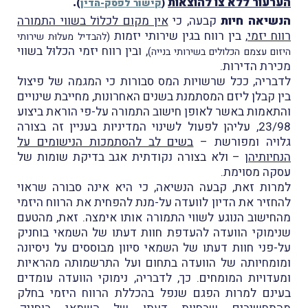
הערעור ללא צו להוצאות
.
(
קישור לפסק-הדין
)
הנשיאה חיות
קבעה, כי
אין מקום לכלוֹל בשווי התמורה
רווח יזמי
, בין רווח בגין שירותי יזמות
(להבדיל מעלוּת שירותי
, ובין רווח יזמי הכלוּל בשווי
היזום עצמם הכלולים בשירותי בנייה)
מכירת הדירות.
לדבריה, ככל שרשויות המס סבורות כי המגמה של פיצול
בין קבלן ליזם המסתמנת בשנים האחרונות, מחייבת שינויים
והתאמות באשר לאופן חישוב התמורה על-פי הוראת ביצוע
23/98, עליהן לפעול לשינוי המדיניות בעניין זה בצורה
גלויה ומפורשת –
בשים לב להסתמכות הנישומים על
הנחיותיהן
– ולא בצורה נקודתית אגב בדיקת שומות של
עסקה מסוימת.
למרות זאת, קבעה הנשיאה, כי היא אינה סבורה שראוי
להחזיר את הדיון לוועדה על-מנת להפחית את הרווח היזמי
מהחישוב הנוגע לשווי התמורה אותו אימצה. זאת, מהטעם
שנימוקי הוועדה להעדפת חוות דעתו של השמאי בוחניק
על-פני חוות דעתו של השמאי סיוון מבוססים על ניסיונה
ומומחיותה של הוועדה בתחום ועל התרשמותה מהראיות
ומעדויות המומחים. כך, לדבריה, נימוקי הוועדה עומדים
בעינם למרות הפגם שנפל בהכללת הרווח היזמי בחלק