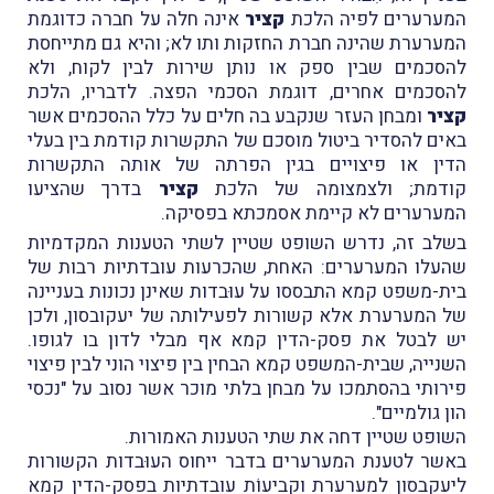
המערערים לפיה הלכת
קציר
אינה חלה על חברה כדוגמת
המערערת שהינה חברת החזקות ותו לא; והיא גם מתייחסת
להסכמים שבין ספק או נותן שירות לבין לקוח, ולא
להסכמים אחרים, דוגמת הסכמי הפצה. לדבריו, הלכת
קציר
ומבחן העזר שנקבע בה חלים על כלל ההסכמים אשר
באים להסדיר ביטול מוסכם של התקשרות קודמת בין בעלי
הדין או פיצויים בגין הפרתה של אותה התקשרות
קודמת; ולצמצומה של הלכת
קציר
בדרך שהציעו
המערערים לא קיימת אסמכתא בפסיקה.
בשלב זה, נדרש השופט שטיין לשתי הטענות המקדמיות
שהעלו המערערים: האחת, שהכרעות עובדתיות רבות של
בית-משפט קמא התבססו על עוּבדות שאינן נכונות בעניינה
של המערערת אלא קשורות לפעילותה של יעקובסון, ולכן
יש לבטל את פסק-הדין קמא אף מבלי לדון בו לגופו.
השנייה, שבית-המשפט קמא הבחין בין פיצוי הוני לבין פיצוי
פירותי בהסתמכו על מבחן בלתי מוכר אשר נסוב על "נכסי
הון גולמיים".
השופט שטיין דחה את שתי הטענות האמורות.
באשר לטענת המערערים בדבר ייחוס העוּבדות הקשורות
ליעקבסון למערערת וקביעוֹת עובדתיות בפסק-הדין קמא