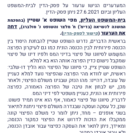
המערערים הגישו ערעור על פסק-הדין לבית-המשפט
העליון וביום 27.6.2021 ניתן פסק-הדין.
בית-המשפט העליון
, מפי השופט א' שטיין
(בהסכמת
,
דחה
המשנה לנשיאה (בדימ') ח' מלצר והשופט נ' סולברג)
את הערעור
.
(
קישור לפסק-הדין
)
בראשית הדברים, נדרש השופט שטיין להבחנת היסוד בין
הכנסה פירותית לבין הכנסה הונית כמו גם לעיקרון הפִּרצה
המשַמש לסיווּגו של פיצוי בדיני המס ולפיו דינו של פיצוי
שמקבל נישום כדין הפִּרצה אותה הוא בא למלא.
השופט שטיין ציין, כי סיוּוגו של הפיצוי הוא הליך דו-שלבי:
ראשית, יש לוודא מהי הפִּרצה שהפיצוי נועד למלא כעניין
של עובדה, דהיינו: מהו הנזק שבגינו משולם הפיצוי; ולאחר
מכן, יש לבחון את טיבה של הפרצה האמורה, כפרצה
פירותית או הונית, כעניין משפטי לפי דיני המס.
לדבריו, סיוּוגו של פיצוי כאמור, אף הוא אינו תמיד פשוט.
שכּן, כל עסקה ועסקה שבגדרהּ משולם פיצוי ניתנת לתיאור
בשני אופנים – מחד, ניתן לומר כי משלם הפיצוי קונה
ממקבלו את הזכות לדרוש את הפיצוי כמקור הכנסה;
ומאידך, ניתן לתאר את העסקה כפיצוי עבוּר אובדן הכנסה,
ולא עבוּר אובדן המקור.