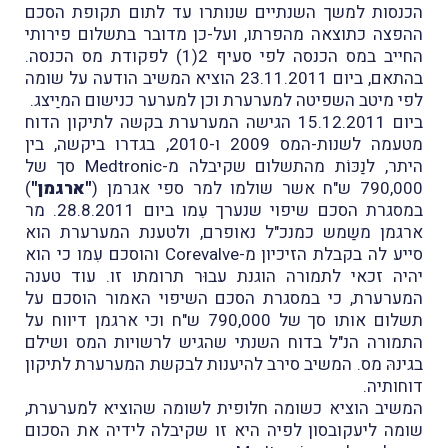
הכנסות למשך השנתיים שנותרו עד לתום תקופת הסכם
ההפצה כתוצאה מהפרתו, ועל-כן מדובר בתשלום פירותי
החייב במס הכנסה לפי סעיף 2(1) לפקודת מס הכנסה.
בהתאם, ביום 23.11.2011 הוציא המשיב הודעה על שומה
לפי מיטב השפיטה למערערת וכן למערער כנישום המיַיצג.
ביום 15.12.2011 הגישה המערערת בקשה לתיקון הדוח
מטעמה לשנות-המס 2009 ו-2010, בגדרו ביקשה, בין
היתר, לנַכּוֹת מהתשלום שקיבלה מ-Medtronic סך של
790,000 ש"ח אשר שולמו למר ספי אגרמן (
"ארגמן"
)
במסגרת הסכם שיפוי שנערך עִמו ביום 28.8.2011. מר
ארגמן משַמש כמנכ"ל נאופרם, ולטענת המערערת הוא
סייע לה בקבלת הזיכיון מ-Corevalve והוסכם עִמו כי הוא
יהיה זכאי לתמורה הוגנת עבוּר תרומתו זו. עוד טענה
המערערת, כי במסגרת הסכם השיפוי האמור הוסכם על
תשלום אותו סך של 790,000 ש"ח וכי ארגמן דיווח על
התמורה הנ"ל בדוח השנתי שהגיש לרשויות המס ושילם
בגינהּ מס. המשיב סירב להיענות לבקשת המערערת לתיקון
דוחותיה.
המשיב הוציא כשומה חלופית לשומה שהוציא למערערת,
שומה ליעקובסון לפיה היא זו שקיבלה לידיה את הסכום