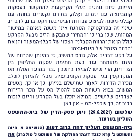
שלהי שנות ה-90 – קבלן הביצוע סיפק גם את שירותי
הייזום, כיום נוהגים בעלי הקרקעות להתקשר בעסקות
קומבינציה עם יזמים, ואֵלה, בתורם נקשרים בחוזה עם
קבלני-משנה לביצוע עבודות הבינוי בפרויקט. ברם, לדבריו,
שינוי זה בפרקטיקה הנוהגת אינו משנה מאומה במישור
המהותי, שכן ברי כי "המחיר" שמבקש היזם מבעל הקרקע
כולל הן את "הרווח הקבלני" הצפוי של קבלן-המשנה והן את
"הרווח היזמי" של היזם-עצמו.
על רקע דברים אלה, גורס המשיב, כי בהינתן שהרווח של
היזם מתומחר עוד בעת חתימת עסקת החליפין בין
הצדדים, הרי שיש להביאו בחשבון כבר במועד הטלת מס
המקרקעין בגין עסקת הקומבינציה, מבלי להמתין לשלב
מכירת הדירות, לאחַר שתושלם בנייתן. כך או כך, מַטעים
המשיב, בבוא רשויות המס להטיל מס על מכר הדירות
לצדדים שלישיים, ממילא יוכלו בעל הקרקע והיזם לנַכּוֹת
רכיב זה; כך שכפל-מס – אין כאן.
שלשום
ניתן פסק-הדין של בית-המשפט
(29.6.2021)
העליון בערעור.
בית-המשפט העליון דחה ברוב דעות
(הנשיאה א' חיות
את
והשופט ג' קרא כנגד דעתו החולקת של השופט נ' סולברג)