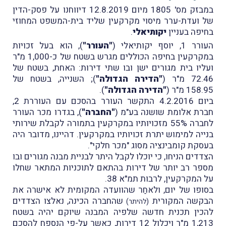
במבזק מס' 1805 מיום 12.8.2019 דיווחנו על פסק-הדין
של ועדת-ערר מיסוי מקרקעין שליד בית-המשפט המחוזי
בחיפה בעניין
יקותיאלי
.
העורר 1, יוסף יקותיאלי (
"העורר"
), הוא בעל זכויות
במקרקעין בחיפה הכוללים מגרש בשטח של כ-1,000 מ"ר
ועליו בית מגורים ישן ובו שתי דירות: האחת, בשטח של
72.46 מ"ר (
"הדירה הגדולה"
); השנייה, בשטח של
158.95 מ"ר (
"הדירה הגדולה"
).
ביום 4.2.2016 התקשר העורר בהסכם עם העוררת 2,
חברת אלומת שושנה בע"מ (
"החברה"
), בגדרו מכר העורר
לחברה 55% מזכויותיו במקרקעין בתמורה לקבלת שירותי
בנייה למימוש יתרת זכויותיו במקרקעין. דהיינו, מדובר היה
בעסקת קומבינציה מסוג "מכר חלקי".
הצדדים הניחו, כי יוכלו לקבל היתר לבניית מבנה מגורים ובו
מספר רב יותר של דירות בהתאם לתוכניות המתאר שחלו
על המקרקעין, לרבות תמ"א 38.
בסופו של יום, ולאחַר שהוועדה המקומית לא אישרה את
הבקשה המקורית
שהחברה הכינה, נאלצו הצדדים
(להיתר)
להכין תכנית חדשה שלפיה המבנה שיוקם יהיה בשטח
1,213 מ"ר ויכלול 12 דירות, כאשר על-פי הנספח להסכם