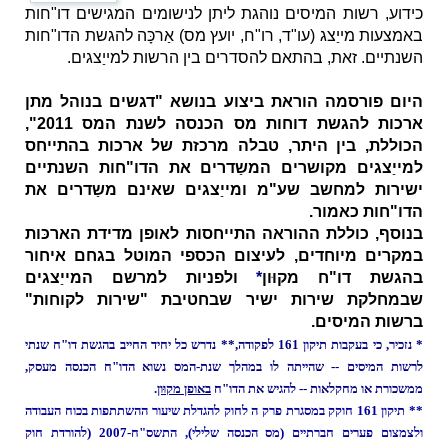
כידוע, רשות המיסים נוהגת ליתן לנישומים המגישים דו"חות
באמצעות מייַצג (עו"ד, רו"ח, יועץ מס) אַרכָּה להגשת הדו"חות
השנתיים. זאת, בהתאם להסדרים בין הרשות למייַצגים.
היום פורסמה הוראת ביצוע בנושא "דגשים בנוהל מתן
ארכות להגשת דוחות מס הכנסה לשנת המס 2011",
הכוללת, בין היתר, טבלה מרכזת של ארכות בהתייחס
למייַצגים מקושרים המשַדרים את הדו"חות השנתיים
ישירות למחשב שע"מ ומייַצגים שאינם משַדרים את
הדו"חות כאמור.
בנוסף, כוללת ההוראה התייחסות לאופן מדידת הארכּות
במקרים מיוחדים, לעיצום הכספי המוטל בגחם איחור
בהגשת דו"ח מקוּון
*
ולפניות למרשם המייַצגים
שבמחלקת שירות ישיר שבחטיבת "שירות לקוחות"
ברשות המיסים.
* נזכיר, כי בעקבות תיקון 161 לפקודה,*
*
נדרש כל יחיד החייב בהגשת דו"ח שנתי
לרשות המיסים -- שהייתה לו במהלך שנת-המס נשוא הדו"ח הכנסה מעסק,
ממשכורת או מחקלאות -- להגיש את הדו"ח
באופן מקוּון
.
** תיקון 161 חוקק במסגרת פרק ה לחוק להגדלת שיעור ההשתתפות בכוח העבודה
ולצמצום פערים חברתיים (מס הכנסה שלילי), התשס"ח-2007 (להורדת חוק