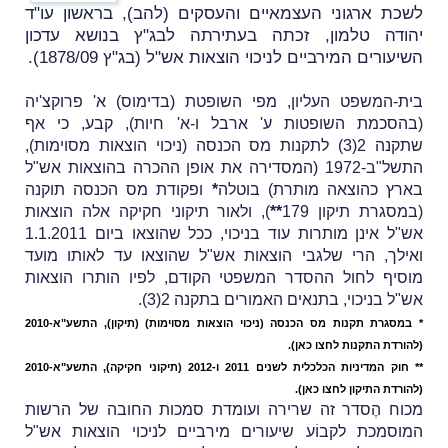
לשכת ארגוני העצמאיים והעסקים (להב), בראשון עו"ד
יהודה טלמון, זכתה בעתירתה לבג"ץ בנושא עדכון
השיעורים המירביים לניכוי הוצאות אש"ל (בג"ץ 1878/09).
בית-המשפט העליון, מפי השופטת (בדימוס) א' פרוקצ'יה
(בהסכמת השופטות ע' ארבל ו-א' חיות), קבע, כי אף
שתקנה
2(3) לתקנות מס הכנסה (ניכוי הוצאות מסוימות),
התשל"ב-1972 (המסדירה את אופן ההכרה בהוצאות אש"ל
בארץ
כהוצאה מותרת) בוטלה
*
ופקודת מס הכנסה תוקנה
(במסגרת תיקון 179
**
), ולאור תיקוני חקיקה אלה הוצאות
אש"ל אינן מותרות עוד בניכוי, ככל שהוצאו ביום 1.1.2011
ואילך, הרי שלגבי הוצאות אש"ל שהוצאו עד לאותו מועד
מוסיף לחול ההסדר המשפטי הקודם, לפיו הותרו הוצאות
אש"ל בניכוי, בתנאים האמורים בתקנה 2(3).
* במסגרת תקנות מס הכנסה (ניכוי הוצאות מסוימות) (תיקון), התשע"א-2010
(להורדת התקנות
לחצו כאן
).
**
חוק המדיניות הכלכלית לשנים 2011 ו-2012 (
תיקוני חקיקה), התשע"א-2010
(להורדת התיקון
לחצו כאן
).
מכוח הֶסדר זה שרירה ועומדת סמכות החובה של הרשות
המוסמכת לקבוֹע שיעורים מירביים לניכוי הוצאות אש"ל