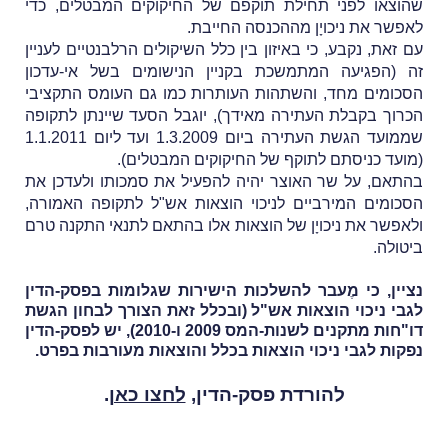
שהוצאו לפני תחילת תוקפם של החיקוקים המבטלים, כדי
לאפשר את ניכויָן מההכנסה החייבת.
עם זאת, נקבע, כי באיזון בין כלל השיקולים הרלבנטיים לעניין
זה (הפגיעה המתמשכת בקניין הנישומים בשל אי-עדכון
הסכומים מחד, והשתהות העותרות כמו גם העומס התקציבי
הכרוך בקבלת העתירה מאידך), יוגבל הסעד שיינתן לתקופה
שממועד הגשת העתירה ביום 1.3.2009 ועד ליום 1.1.2011
(מועד כניסתם לתוקף של החיקוקים המבטלים).
בהתאם, על שר האוצר יהיה להפעיל את סמכותו ולעדכן את
הסכומים המירביים לניכוי הוצאות אש"ל לתקופה האמורה,
ולאפשר את ניכויָן של הוצאות אלו בהתאם לתנאי התקנה טרם
ביטולה.
נציין, כי מֶעבר להשלכות הישירות שגלומות בפסק-הדין
לגבי ניכוי הוצאות אש"ל (ובכלל זאת הצורך לבחון הגשת
דו"חות מתקנים לשנות-המס 2009 ו-2010), יש לפסק-הדין
נפקות לגבי ניכוי הוצאות בכלל והוצאות מעורבות בפרט.
להורדת פסק-הדין,
לחצו כאן
.