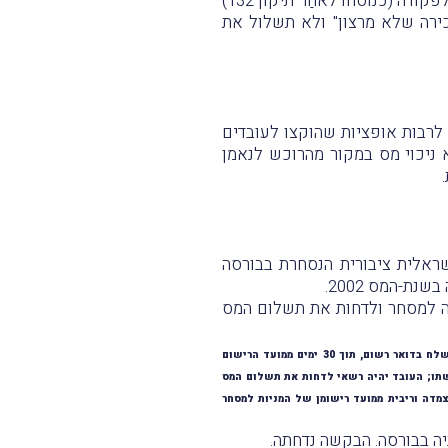
לפי החלטה זו, מכירת אופציות שהוקצו לעובדים במסלול רווח הון באמצעות נאמן כאמור בסעיף 102 לפקודה (כנוסחו לאחַר תיקון 132)
ירה שלא מרצון" ולא תשלול את
 לרבות אופציות שהוקצו לעובדים
ור בסעיף 102 לפקודה (כנוסחו לאחַר תיקון 132), תועבר ללא ניכוי מס במקור מהרוכש לנאמן
י סעיף 102 "הישן", לעובדים בחברה ישראלית ציבורית הנסחרת בבורסה
המס בעת רישום החברה למסחר ולדחות את תשלום המס
* תקנה זו קבעה כדלהלן: "נרשמו המניות שהוקצו במסגרת הקצאה מזכה למסחר בבורסה, רשאי העובד לבקש מפקיד השומה בהודעה שתישלח בדואר רשום, תוך 30 ימים ממועד הרישום
קשתו; העובד יהיה רשאי לדחות את תשלום המס
ל ידי הנאמן בתוספת הפרשי הצמדה וריבית ממועד רישומן של המניות למסחר
ה בבורסה. הבקשה נדחתה.