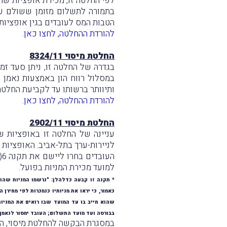
בתמורה לתשלום מזומן ששולם על
הטבות המס לעובדים בגין אופציות
להורדת ההחלטה,
לחצו כאן
.
החלטת מיסוי 8324/11
בגדרהּ של החלטה זו, ניתן סעד ז
ותיוותר ברשותו עד לקביעת החלטת 
להורדת ההחלטה,
לחצו כאן
.
החלטת מיסוי 2902/11
לניירות-ערך בתל-אביב. האופציות הומרו למניות בשנת-המס 2001, ו
למועד מכירת המניות בפועל.
כאמור, כי יראו את מניותיו כנמכרות לפי מחי
בבורסה ועד מועד התשלום; העובד ימסור לנאמ
במסגרת הבקשה להחלטת מיסוי, הת