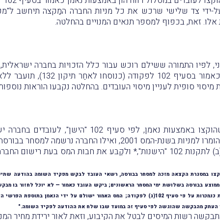
-ידי צד שלישי שרכש את כל מניות החברה המַקצה תיחשב ל"מכ
 אלו. זאת, בכפוף למספר תנאים המנויים בהחלטה.
מני, לפיו התמורה ששילם רוכש עבור כלל הזכויות בחברה ישראלית,
במסלול רווח הון באמצעות נאמן כאמ
מיסוי סופית לעניין מיסוי העובדים. בהחלטה נקבעו הוראות נוספות.
עניינה של החלטה זו באופציות שהוקצו באמצעות נאמן, לפ
אילו החברה נרשמה למסחר בבורסה בשנת-המס 2002.
העובדים בחרו ליישם את תקנה 6(ב) לתקנות 102 "הישנות",* ולקַבּע את חבות 
רן הממוצע בבורסה בשלושת ימי המסחר הראשונים; ביקש העובד כאמור — לא יוכל לחזור בו מב
שהוא חייב בו עד המועד שבו רואים את המניות כנמכרות על פי סעיף 102(ג) לפקודה; המס האמור ישולם ע
ן העתק מהבקשה שהוגשה לפי סעיף זה במועד שבו שלח את ההודעה לפקיד השומה."
בקשה רשות המיסים לבטל את הקיבוע, וזאת לאור ירידת מחיר המני