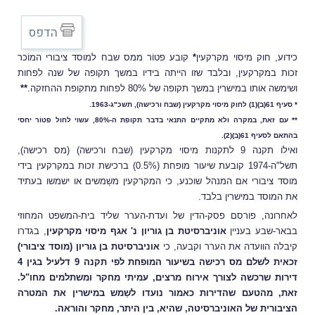
הדפס
כידוע, חוק מיסוי מקרקעין
*
קובע פטוֹר ממס שבח למוסד ציבורי המוֹכר
זכות במקרקעין, ובלבד שזו הייתה בידיו במשך תקופה של שנה לפחות
ושימשה אותו במישרין במשך תקופה של 80% לפחות מתקופת ההחזקה.
**
* סעיף 61(ב)(1) לחוק מיסוי מקרקעין (שבח ורכישה), תשכ"ג-1963.
** עם זאת, במקרה ולא מתקיים התנאי בדבר תקופת ה-80%, עשוי לחול פטוֹר יחסי
בהתאם לסעיף 61(ב)(2).
ואילו תקנה 9 לתקנות מיסוי מקרקעין (שבח ורכישה) (מס רכישה),
תשל"ה-1974 קובעת שיעור מופחת (0.5%) ברכישת זכות במקרקעין בידי
מוסד ציבורי אם המנהל שוכנע, כי המקרקעין משַמשים או ישמשו בעתיד
את המוסד במישרין בלבד.
לאחרונה, פורסם פסק-הדין של ועדת-הערר שליד בית-המשפט המחוזי
בבאר-שבע בעניין
אוניברסיטת בן גוריון נ' אגף מיסוי מקרקעין
, בגדרו
קיבלה הוועדה את הערר וקבעה, כי
אוניברסיטת בן גוריון (מוסד ציבורי)
זכאית לשלם מס רכישה בשיעור המופחת לפי תקנה 9 דלעיל בגין 4
דירות שרכשה לצורך אירוח מרצים, עמיתי מחקר ומשתלמים מחו"ל.
זאת, מהטעם שהדירות כאמור נועדו לשַמש במישרין את המטרה
הציבורית של האוניברסיטה, שהיא, בין היתר, מחקר והוראה.