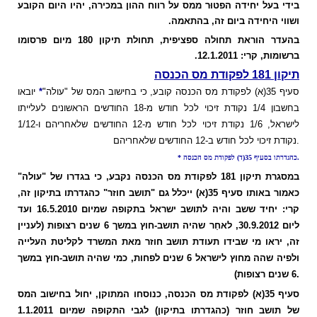
בידי בעל יחידה הפטוּר ממס על רווח ההון במכירה, יהיו היום הקובע
ושווי היחידה ביום זה, בהתאמה.
בהעדר הוראת תחולה ספציפית, תחולת תיקון 180 מיום פרסומו
ברשומות, קרי: 12.1.2011.
תיקון 181 לפקודת מס הכנסה
סעיף 35(א) לפקודת מס הכנסה קובע, כי בחישוב המס של "עולה"
*
יובאו
בחשבון 1/4 נקודת זיכוי לכל חודש מ-18 החודשים הראשונים לעלייתו
לישראל, 1/6 נקודת זיכוי לכל חודש מ-12 החודשים שלאחריהם ו-1/12
נקודת זיכוי לכל חודש ב-12 החודשים שלאחריהם.
* כהגדרתו בסעיף 35(ד) לפקודת מס הכנסה.
במסגרת תיקון 181 לפקודת מס הכנסה נקבע, כי בגדרו של "עולה"
כאמור באותו סעיף 35(א) ייכלל גם "תושב חוזר" כהגדרתו בתיקון זה,
קרי: יחיד ששב והיה לתושב ישראל בתקופה שמיום 16.5.2010 ועד
ליום 30.9.2012, לאחַר שהיה תושב-חוץ במשך 6 שנים רצופות (לעניין
זה, יראו מי שבידו תעודת תושב חוזר מאת המשרד לקליטת העלייה
ולפיה שהה מחוץ לישראל 6 שנים לפחות, כמי שהיה תושב-חוץ במשך
6 שנים רצופות).
סעיף 35(א) לפקודת מס הכנסה, כנוסחו המתוקן, יחול בחישוב המס
של תושב חוזר (כהגדרתו בתיקון) לגבי התקופה שמיום 1.1.2011