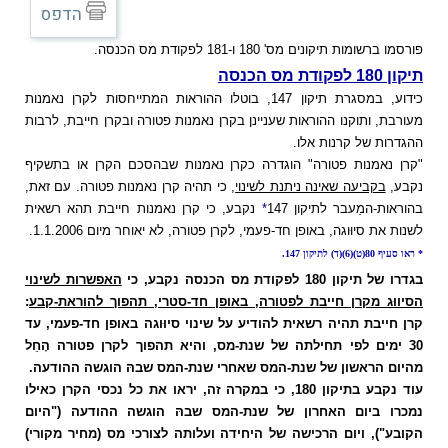
הדפס
פורסמו ברשומות תיקונים מס' 180 ו-181 לפקודת מס הכנסה.
תיקון 180 לפקודת מס הכנסה
כידוע, במסגרת תיקון 147, בוטלו ההוראות המתייחסות לקרן נאמנות
מעורבת, ותוקנו ההוראות שעניינן בקרן נאמנות פטורה ובקרן חייבת, לרבות
ההגדרות של קרנות אלו.
"קרן נאמנות פטורה" הוגדרה כקרן נאמנות שבהסכם הקרן או בתשקיף
נקבע,
בקביעה שאינה ניתנת לשינוי
, כי תהיה קרן נאמנות פטורה. עם זאת,
בהוראות-המַעבר לתיקון 147
*
נקבע, כי קרן נאמנות חייבת תהא רשאית
לשנות את סיוּוגה, באופן חד-פעמי, לקרן פטורה, לא יאוחר מיום 1.1.2006.
* ראו סעיף 80(ט)(6)(ד) לתיקון 147.
בגדרו של תיקון 180 לפקודת מס הכנסה נקבע, כי
האפשרות לשינוי
הסיווּג מקרן חייבת לפטורה, באופן חד-סטרי, תהפוך להוראת-קבע
:
קרן חייבת תהיה רשאית להודיע על שינוי סיוּוגה באופן חד-פעמי, עד
30 ימים לפי תחילתה של שנת-מס, והיא תהפוך לקרן פטורה הָחֵל
מהיום הראשון של שנת-המס שאחרי שנת-המס שבהּ הוגשה ההודעה.
עוד נקבע בתיקון 180, כי במקרה זה, יראו את כל נכסי הקרן כאילו
נמכרו ביום האחרון של שנת-המס שבהּ הוגשה ההודעה ("היום
הקובע"), ויום הרכישה של היחידה ועלותה לצורכי מס (מחיר מקורי)