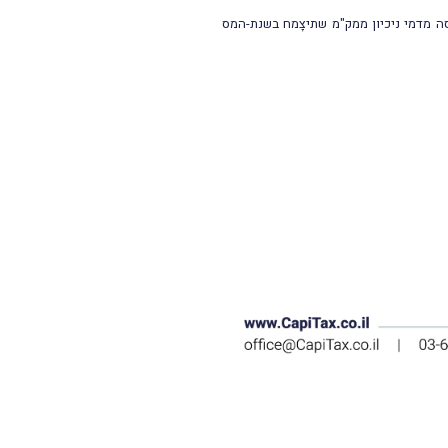
ים שוטפים) לא יותרו בקיזוז כנגד הכנסה מדמי ניכיון ממק"מ שתיצָמח בשנת-המס