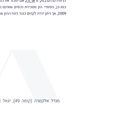
הרווח הגלום במק"מ
אך ורק
אם ימכור את המ
2009, אך ניתן יהיה לקזזם כנגד רווח ההון שיווצר ממכירת המק"מ בשנה זו.