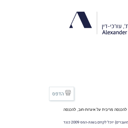
הדפס
מה להכנסה מריבית על איגרות-חוב, להכנסה
לאור זאת, וכפועל יוצא מכללי קיזוז הפסדים, משקיע שצָבר הפסדי הון (מכל סוג שהוא) בשנת-המס 2008 או מוקדם יותר (הפסדים מועברים) יוכל לקזזם בשנת-המס 2009 כנגד