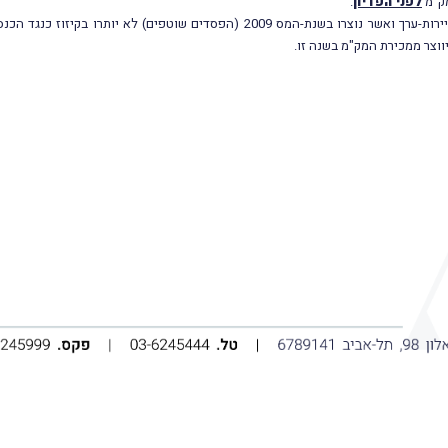
ק"מ
לפני הפדיון
.
כמו-כן, הפסדי הון ממכירת נכסים שאינם ניירות-ערך ואשר נוצרו בשנת-המס 2009 (הפסד