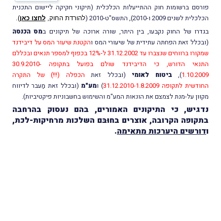
פורסם ברשומות חוק ההתייעלות הכלכלית (תיקוני חקיקה ליישום התכנית
הכלכלית לשנים 2009 ו-2010), התשס"ט-2010 (
להורדת החוק,
לחצו כאן
).
בגדרו של החוק נקבעו, בין היתר, שורה ארוכה של תיקונים ב
מס הכנסה
(ובכלל זאת הפחתה עתידית של שיעורי המס ו
הקטנת שיעור המס על דיבידנד
שמקורו ברווחים שנצברו עד 31.12.2002 ל-12% בכפוף למספר תנאים ובכללם
התנאי הדורש, כי הדיבידנד שולם בפועל בתקופה 30.9.2010-
1.10.2009
),
ביטוח לאומי
(ובכלל זאת
הכפלה (!!!) של התקרה
החודשית לתקופה 31.12.2010-1.8.2009
) ו
מע"מ
(ובכלל זאת מַעבר לדיווח
מקוּון על-מנת לצמצם את הונאות המע"מ והשימוש בחשבוניות פיקטיביות).
נדגיש, כי התיקונים האמורים, בהם נעסוק בהרחבה
בתקופה הקרובה, אוצרים בחוּבּם השלכות מרחיקות-לכת,
ו
דורשים היערכות מתאימה
.