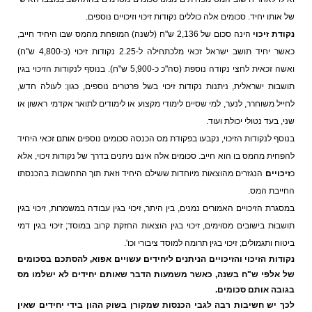
של אותו יחיד. סכומים אלה כוללים נקודות זיכוי וזיכויים נוספים.
נקודת זיכוי
הינה סכום של 2,136 ש"ח (לשנה) המופחת מהמס שבו היחיד חייב,
כאשר יחיד תושב ישראל זכאי מלכתחילה ל-2.25 נקודות זיכוי (כ-4,800 ש"ח)
ואשה זכאית לחצי נקודה נוספת (סה"כ כ-5,900 ש"ח). בנוסף לנקודות הזיכוי בגין
תושבוּת ישראלית, ניתנות נקודות זיכוי בשל פרטרים נוספים, כגון: לעולה חדש,
לחייל משוחרר, לנער, למי שסיים לימודי מקצוע או לימודים לתואר אקדמי ראשון או
שני, בעד נטולי יכולת ועוד.
בנוסף לנקודות הזיכוי, נקבעו בפקודת מס הכנסה סכומים נוספים אותם זכאי היחיד
להפחית מהמס בו הוא חייב. סכומים אלה אינם ניתנים בדרך של נקודות זיכוי, אלא
כ
זיכויים
הנגזרים מהוצאות מיוחדות ששילם היחיד וזאת תוך התחשבות בהכנסתו
החייבת המס.
במסגרת הזיכויים האמורים נמנים, בין היתר, זיכוי בגין עבודה במשמרות, זיכוי בגין
תושבוּת בישובים מסוימים, זיכוי בגין הוצאות החזקת קרוב במוסד; זיכוי בגין דמי
ביטוח ותגמולים; זיכוי בגין תרומה למוסד ציבורי וכו'.
נקודות הזיכוי והזיכויים הניתנים ליחידים עשויים אפוא, להסתכם בסכומים
של אלפי ש"ח בשנה, כאשר משמעות הדבר שאותם יחידים לא ישלמו מס
בגובה אותם סכומים.
לכך יש חשיבות רבה לגבי הכנסות שמקורן בשוק ההון בידי יחידים שאין