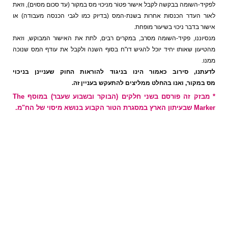
לפקיד-השומה בבקשה לקבל אישור פטוֹר מניכוי מס במקור (עד סכום מסוים), וזאת
לאור העדר הכנסות אחרות בשנת-המס (בדיוק כמו לגבי הכנסה מעבודה) או
אישור בדבר ניכוי בשיעור מופחת.
מנסיוננו, פקיד-השומה מסרב, במקרים רבים, לתת את האישור המבוקש, וזאת
מהטיעון שאותו יחיד יוכל להגיש דו"ח בסוף השנה ולקבל את עודף המס שנוכה
ממנו.
לדעתנו, סירוב כאמור הינו בניגוד להוראות החוק שעניינן בניכוי
מס במקור,
ואנו בהחלט ממליצים להתעקש בעניין זה.
* מבזק זה פורסם בשני חלקים (הבוקר ובשבוע שעבר) במוסף The
Marker שבעיתון הארץ במסגרת הטור הקבוע בנושא מיסוי של הח"מ.