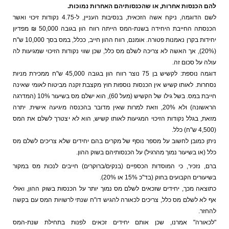
להם הכנסות אחרות, או שהכנסותיהם האחרות נמוכות.
לשם הדוגמה, ניקח אשה הזכאית, בנסיבות העניין, ל-4.75 נקודות זיכוי ואשר
הכנסתה החייבת היחידה בשנת-המס הייתה רווח הון בגובה 50,000 ₪ מפדיון
יחידות בקרן נאמנות פטורה. אומנם, רווח ההון חייב, ככלל, במס בסך 10,000 ש"ח
(20%), אך האשה לא צריכה לשלם מס כלל, שכן שווי נקודות הזיכוי שמגיעות לה
עולה על סכום זה.
דוגמה נוספת: לקשיש בן 75 נוצר רווח הון בגובה 45,000 ש"ח ממכירת מניות
נסחרות. לאותו קשיש אין הכנסות נוספות חוץ מקצבת זקנה מביטוח לאומי שאינה
חייבת במס. בשל גילו של הקשיש (מעל 60), הוא ישלם מס בשיעור 10% (המדרגה
הראשונה) ולא 20%, וזאת למרות שאין מדובר בהכנסה מיגיעה אישית. יתרה
מזאת, בגלל נקודות הזיכוי המגיעות לאותו קשיש, הוא לא יצטרך לשלם את המס
(4,500 ש"ח) כלל.
ניתן כמובן לחשוב על מספר נוסף של מקרים בהם יחידים שלא צריכים לשלם מס
כלל (או בשיעור נמוך מהרגיל) על הכנסותיהם בשוק ההון.
ברם, נזכיר, כי המוסדות הכספיים (בנקים/ברוקרים) חייבים לנכות מס במקור
בשיעורים הקבועים בחוק (בד"כ 15% או 20%).
כתוצאה מכך, יחידים שזכאים לשלם מס נמוך יותר על הכנסות בשוק ההון, ואולי
אף לא לשלם מס כלל, צריכים לכאורה להגיש דו"ח שנתי לרשויות המס עם בקשה
להחזר.
"לכאורה" אמרנו, שכן אותם יחידים זכאים לפנות בתחילת שנת-המס