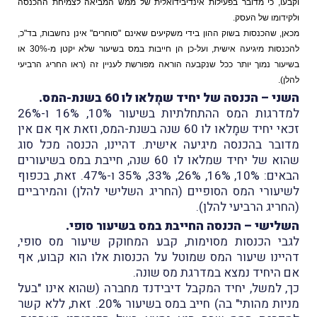
וקבעו, כי מדובר בפעילות אינדיבידואלית של ממש המביאה לצמיחת ההכנסה
ולקידומו של העסק.
מכאן, שהכנסות בשוק ההון בידי משקיעים שאינם "סוחרים" אינן נחשבות, בד"כ,
להכנסות מיגיעה אישית, ועל-כן הן חייבות במס בשיעור שלא יקטן מ-30% או
בשיעור נמוך יותר ככל שנקבעה הוראה מפורשת לעניין זה (ראו החריג הרביעי
להלן).
השני – הכנסה של יחיד שמָלאו לו 60 בשנת-המס.
למדרגות המס ההתחלתיות בשיעור 10%, 16% ו-26%
זכאי יחיד שמָלאו לו 60 שנה בשנת-המס, וזאת אף אם אין
מדובר בהכנסה מיגיעה אישית. דהיינו, הכנסה מכל סוג
שהוא של יחיד שמלאו לו 60 שנה, חייבת במס בשיעורים
הבאים: 10%, 16%, 26%, 33%, 35% ו-47%. זאת, בכפוף
לשיעורי המס הסופיים (החריג השלישי להלן) והמירביים
(החריג הרביעי להלן).
השלישי – הכנסה החייבת במס בשיעור סופי.
לגבי הכנסות מסוימות, קבע המחוקק שיעור מס סופי,
דהיינו שיעור המס שמוטל על הכנסות אלו הוא קבוע, אף
אם היחיד נמצא במדרגת מס שונה.
כך, למשל, יחיד המקבל דיבידנד מחברה (שהוא אינו "בעל
מניות מהותי" בה) חייב במס בשיעור 20%. זאת, ללא קשר