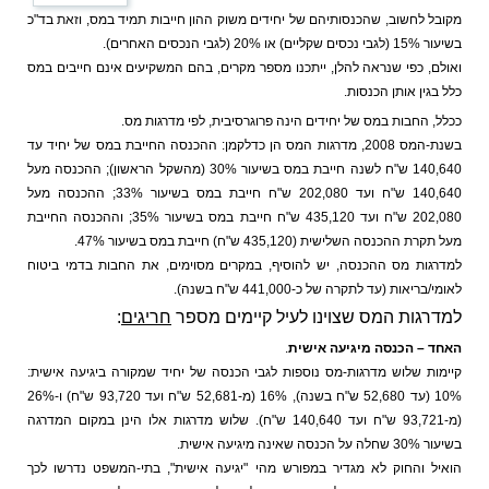
מקובל לחשוב, שהכנסותיהם של יחידים משוק ההון חייבות תמיד במס, וזאת בד"כ
בשיעור 15% (לגבי נכסים שקליים) או 20% (לגבי הנכסים האחרים).
ואולם, כפי שנראה להלן, ייתכנו מספר מקרים, בהם המשקיעים אינם חייבים במס
כלל בגין אותן הכנסות.
ככלל, החבות במס של יחידים הינה פרוגרסיבית, לפי מדרגות מס.
בשנת-המס 2008, מדרגות המס הן כדלקמן: ההכנסה החייבת במס של יחיד עד
140,640 ש"ח לשנה חייבת במס בשיעור 30% (מהשקל הראשון); ההכנסה מעל
140,640 ש"ח ועד 202,080 ש"ח חייבת במס בשיעור 33%; ההכנסה מעל
202,080 ש"ח ועד 435,120 ש"ח חייבת במס בשיעור 35%; וההכנסה החייבת
מעל תקרת ההכנסה השלישית (435,120 ש"ח) חייבת במס בשיעור 47%.
למדרגות מס ההכנסה, יש להוסיף, במקרים מסוימים, את החבות בדמי ביטוח
לאומי/בריאות (עד לתקרה של כ-441,000 ש"ח בשנה).
למדרגות המס שצוינו לעיל קיימים מספר
חריגים
:
האחד – הכנסה מיגיעה אישית
.
קיימות שלוש מדרגות-מס נוספות לגבי הכנסה של יחיד שמקורה ביגיעה אישית:
10% (עד 52,680 ש"ח בשנה), 16% (מ-52,681 ש"ח ועד 93,720 ש"ח) ו-26%
(מ-93,721 ש"ח ועד 140,640 ש"ח). שלוש מדרגות אלו הינן במקום המדרגה
בשיעור 30% שחלה על הכנסה שאינה מיגיעה אישית.
הואיל והחוק לא מגדיר במפורש מהי "יגיעה אישית", בתי-המשפט נדרשו לכך