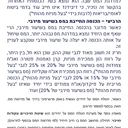
למדרגת המס שבה הוא נמצא בשל הכנסותיו האחרות.
בהקשר זה נזכיר, כי דיבידנד אינו חייב עוד בדמי ביטוח
לאומי/בריאות (לרבות בידי "בעל מניות מהותי").
הרביעי – הכנסה החייבת במס בשיעור מירבי.
כאשר מדובר בהכנסה החייבת במס בשיעור מירבי, הרי
שאף אם היחיד נמצא במדרגת מס גבוהה יותר, המס שיחול
על אותה הכנסה לא יעלה על שיעור מירבי שנקבע לעניין
זה.
חריג זה חשוב מאוד לגבי שוק ההון, שכן הוא חל, בין היתר,
על רווח הון ממכירת מניות, קרן נאמנות פטורה ואג"ח
צמודות (מס בשיעור מירבי של 20% או 25% לגבי "בעל
מניות מהותי"), רווח הון ממכירת אג"ח שקליות (מס בשיעור
מירבי של 15% או 20% לגבי "בעל מניות מהותי"), הכנסה
מריבית על פיקדון/אג"ח צמודים בידי יחיד שאינו "בעל
מניות מהותי" (מס בשיעור מירבי של 20%) ועוד.
כאמור, הטלת המס על יחידים נעשית באופן פרוגרסיבי בדרך של מדרגות מס,
וזאת, בכפוף למספר חריגים.
מאפיין נוסף של מערכת הטלת המס על יחידים הוא
שיטת הזיכויים ונקודות
הזיכוי
: תחילה, מחושב המס בו חייב היחיד (לפי מדרגות המס ובכפוף לחריגים);
ואילו לאחר
חישוב המס מפחיתים ממנו סכומים מסוימים בהתחשב במצבו האישי