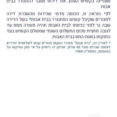
שעניינה בקשיש העוזב את דירתו ועובר להתגורר בבית
אבות.
לפי הוראה זו, הכנסה מדמי שכירות מהשכרת דירה
למגורים שקיבל קשיש המתגורר בבית אבות
*
בשל הדירה
שבהּ גר לפני כניסתו לבית האבות תהיה פטורה ממס עד
לגובה מחצית סכום התשלום השנתי שמשלם הקשיש בעד
החזקתו בשנת-המס בבית האבות.
* לעניין זה, "בית אבות" מוגדר כמקום מגורים קבוע לשלושים יחידים
לפחות שגילם מעל 65 שנים, שניתן לו רישיון על-פי חוק הפיקוח על
המעונות, התשכ"ה-1965.