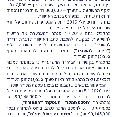
בין היתר, הוראות אודות היקף שטח הבניין – 7,060 מ"ר,
היקף ההשקעה שתיערך – 41,000,000 ₪ ופרטים נוספים
והוראות שונות – כמפורט בכתב האישור.
במהלך חודש יולי 2019 הֵחלה המערערת לחתום על חוזי
שכירות אל מול צדדי ג' – הדיירים.
במקביל, ביום 4.7.2019 פנתה המערערת אל הרשות
להשקעות, בבקשה להסבת כתב האישור לחברת "דירה
להשכיר" – החברה הממשלתית לדיור והשכרה בע"מ
(
"דירה להשכיר"
), וזאת בהתאם להוראות סעיף
53ב(ג) לחוק העידוד.
במסגרת בקשה זו הִבהירה המערערת כי בכוונתה למכור
כמקשה אחת את כל בניין D לחברת דירה להשכיר, וכי
דירה להשכיר תיכנס בנעלי המערערת ותשכיר את הדירות
לזכאים, וזאת בהתאם להוראות סעיף 53ב(ג) לחוק העידוד
– המאפשר בתנאים שנקבעו בו ביצוע עסקת מכירה שכזו.
ביום 5.1.2020 חתמה המערערת על הסכם למכירת בניין D
לחברת דירה להשכיר, בתמורה ל-90,145,000 ₪
(בהתאמה:
"הסכם המכר"
,
"העִסקה"
ו
"התמורה"
).
בסעיף-קטן 5.1 להסכם המכר נכתב, ביחס לתמורה (בסך
90,145,000 ₪), כי
"סכום זה כולל מע"מ"
, ושוב נזכר