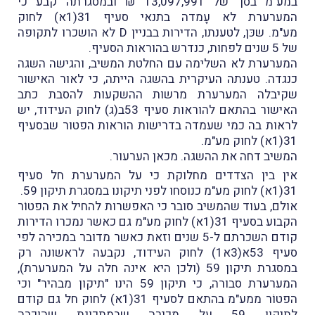
במע"מ בסך של 13,097,991 ₪ ובמסגרתה קבע כי
המערערת לא עָמדה בתנאי סעיף 31(1א) לחוק
מע"מ. שכּן, לטענתו, הדירות בבניין D לא הושכרו לתקופה
של 5 שנים לפחות, כנדרש בהוראות הסעיף.
המערערת לא השלימה עם החלטת המשיב, והגישה השגה
כנגדה. טענתה העיקרית בהשגה הייתה, כי לאור האישור
שקיבלה המערערת מרשות ההשקעות להסבת כתב
האישור בהתאם להוראות סעיף 53ב(ג) לחוק העידוד, יש
לראות בה כמי שעמדה בדרישות הוראות הפטור שבסעיף
31(1א) לחוק מע"מ.
המשיב דחה את ההשגה. מכאן הערעור.
אין בין הצדדים מחלוקת כי על המערערת חל סעיף
31(1א) לחוק מע"מ כנוסחו לפני תיקונו במסגרת תיקון 59.
אולם, בעוד שהמשיב סובר כי האפשרות להחיל את הפטוֹר
הקבוע בסעיף 31(1א) לחוק מע"מ גם כאשר נמכרו הדירות
קודם השכרתם ל-5 שנים וזאת כאשר מדובר במכירה לפי
סעיף 53א(3א1) לחוק העידוד, נקבעה לראשונה רק
במסגרת תיקון 59 (ולכן היא אינה חלה על המערערת),
המערערת סבורה, כי תיקון 59 הינו "תיקון מבהיר" וכי
הפטוֹר ממע"מ בהתאם לסעיף 31(1א) לחוק חל גם קודם
לתיקון 59 על מכירה שבמתכונת שהוכרה