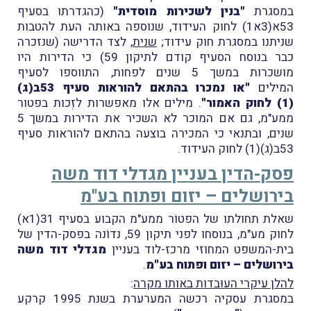
במסגרת
"בנין לשכירות מוסדית"
(כהגדרתו בסעיף
53א(3א1) לחוק העידוד, שנוספה באותה העת להטבות
שניתנו במסגרת חוק עידוד;
שנית
, לצד הדרישה (שנזכרה
כבר בנוסח הסעיף קודם לתיקון 59) כי הדירות היו
מושכרות במשך 5 שנים לפחות, התווספו לסעיף
המילים
"או נמכרו בהתאם להוראות סעיף 53ב(ג)
(1) לחוק האמור"
. מילים אלו מאפשרות לזְכות בפטור
ממע"מ, גם אם המוכר לא השכיר את הדירות במשך 5
שנים, ובתנאי כי המכירה בוצעה בהתאם להוראות סעיף
53ב(ג)(1) לחוק העידוד.
פסק-הדין בעניין מגדלי דוד משה
בירושלים – יזום ופתוח בע"מ
שאלת תחולתו של הפטוֹר ממע"מ הקבוע בסעיף 31(1א)
לחוק מע"מ, בנוסחו לפני תיקון 59, נדוֹנה בפסק-הדין של
בית-המשפט המחוזי מרכז-לוד בעניין
מגדלי דוד משה
בירושלים – יזום ופתוח בע"מ
.
להלן עיקרי העוּבדות באותו מקרה
:
במסגרת עסקיה רכשה המערערת בשנת 1995 קרקע