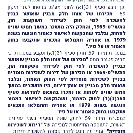
התכנית הכלכלית, בעמ' 247) (
קישור לחוק התכנית הכלכלית
).
וכך קבע סעיף 31(1א) לחוק מע"מ, בנוסחו לפני תיקון
59:
"מכירתו של אותו חלק מבנין שאושר כבנין
להשכרה לפי חוק לעידוד השקעות הון,
התשי"ט-1959, והחלק היה מושכר במשך חמש שנים
לפחות, ובלבד שהבקשה לאישור כאמור הוגשה בשנת
1979 או אחריה ונתמלאו התנאים שנקבעו בחוק
האמור או על פיו."
במסגרת תיקון 59, תוקן סעיף 31(1א) ונקבע במסגרתו כי
תהיה פטורה ממס
"מכירתו של אותו חלק מבניין שאושר
כבניין להשכרה לפי חוק לעידוד השקעות הון,
התשי"ט-1959 או מכירתן של דירות לשכירות מוסדית
בבניין לשכירות מוסדית לפי החוק האמור, ובלבד
שאותו חלק מבניין או אותן דירות, היו מושכרים במשך
חמש שנים לפחות או נמכרו בהתאם להוראות סעיף
53ב(ג)(1) לחוק האמור, ושהבקשה לאישור כאמור
הוגשה בשנת 1979 או אחריה והתמלאו התנאים
שנקבעו בחוק האמור או על פיו"
.
במסגרת תיקון 59 לחוק, שוּנה הסעיף בשני עניינים:
ראשית,
התווספה התייחסות למכירה של
"דירות לשכירות
מוסדית"
. עניין זה נוגע לדרך נוספת להשכרת דירות –