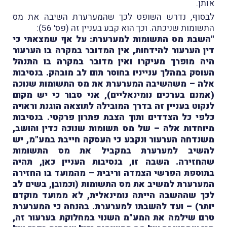
אותן.
לבסוף, נדרש השופט לכך שהמערערת השיבה את מס
התשומות שניכתה. וכך הוא קבע בעניין זה (פס' 56):
"השבת מס התשומות למערערת: על אף שמצאתי כי
דין הערעור להידחות, אין המדובר במקרה בו הערעור
היה מופרך מעיקרו ואין מדובר במקרה בו התנהל
העוסק במהלך ענייניו בחוסר תום לב מובהק. בנסיבות
אלה – משהשיבה המערערת את מס התשומות שנוכה
(אמנם בערכים נומינאליים), אני סבור כי יש מקום
לנקוט בעניין זה בדרך המובילה לתוצאה הוגנת וראויה
כלפי כל הצדדים ותוך הצבת פתרון פרקטי. בנסיבות
מיוחדות אלה – של מס תשומות שנוכה כדין והושב,
משנדחה הערעור ונקבע כי העסקה חייבת במע"מ, יש
להשיב למערערת במקביל את מס התשומות
שהחזירה. השבה זו, בנסיבות העניין כאן, תהיה
בתוספת הפרשי הצמדה וריבית – מהמועד בו החזירה
המערערת למשיב את מס התשומות (וכמובן, בשים לב
לכך שההשבה הייתה נומינאלית, לא ממועד מוקדם
יותר) – ועד להשבתו למערערת. בהנחה כי המערערת
טרם שילמה את המע"מ השנוי במחלוקת בערעור זה,