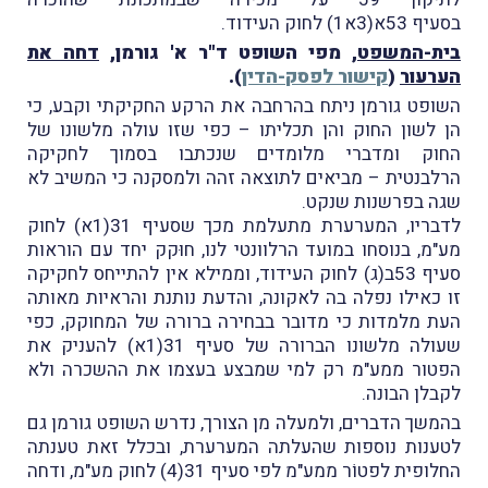
בסעיף 53א(3א1) לחוק העידוד.
בית-המשפט
, מפי השופט ד"ר א' גורמן,
דחה את
הערעור
(
קישור לפסק-הדין
).
השופט גורמן ניתח בהרחבה את הרקע החקיקתי וקבע, כי
הן לשון החוק והן תכליתו – כפי שזו עולה מלשונו של
החוק ומדברי מלומדים שנכתבו בסמוך לחקיקה
הרלבנטית – מביאים לתוצאה זהה ולמסקנה כי המשיב לא
שגה בפרשנות שנקט.
לדבריו, המערערת מתעלמת מכך שסעיף 31(1א) לחוק
מע"מ, בנוסחו במועד הרלוונטי לנו, חוּקק יחד עם הוראות
סעיף 53ב(ג) לחוק העידוד, וממילא אין להתייחס לחקיקה
זו כאילו נפלה בה לאקונה, והדעת נותנת והראיות מאותה
העת מלמדות כי מדובר בבחירה ברורה של המחוקק, כפי
שעולה מלשונו הברורה של סעיף 31(1א) להעניק את
הפטור ממע"מ רק למי שמבצע בעצמו את ההשכרה ולא
לקבלן הבונה.
בהמשך הדברים, ולמעלה מן הצורך, נדרש השופט גורמן גם
לטענות נוספות שהעלתה המערערת, ובכלל זאת טענתה
החלופית לפטוֹר ממע"מ לפי סעיף 31(4) לחוק מע"מ, ודחה