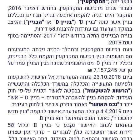
בכפר יונה (
"המקרקעין"
).
כעבור שנים מרכישת המקרקעין, בחודש דצמבר 2016,
התקבל היתר בניה להקמת ארבעה בנייני מגורים ובכללם
בניין אשר כונה "בניין D" (
"בניין D"
או
"הבניין"
) והניצב
במוקד הערעוד ובו עתידות להיבנות 58 דירות.
בניית הבניינים הֵחלה בחודש ינואר 2017 והסתיימה בסוף
שנת 2018.
בעת רכישת המקרקעין ובמהלך הבניה ניכתה המערערת
מס תשומות בגין רכישת המקרקעין והקמת כלל הבניינים,
ובכלל זה בניין D. מס התשומות שנוכה בגין הבניין עמד על
סך של 7,157,245 ₪.
ביום 23.10.2018 פנתה המערערת אל הרשות להשקעות
ולפיתוח התעשייה והכלכלה במשרד הכלכלה והתעשייה
(
"הרשות להשקעות"
) בבקשה לאשר תכנית על-פי חוק
העידוד, להקמת בניין להשכרה למגורים – בניין D – אשר
יוכר כ
"נכס מאושר"
כאמור בפרק שביעי 1 לחוק העידוד.
ביום 4.4.2019 קיבלה המערערת אישור להקמת "בנין חדש
להשכרה", כאשר הנכס המאושר הוא בניין D.
בהתאם לכתב האישור נקבע כי בניין D יכלול 58
דירות אשר תושכרנה כולן למגורים – פרקי זמן שצוינו
בכתב האישור ובהתאם לחוק העידוד. כתב האישור כָּלל,