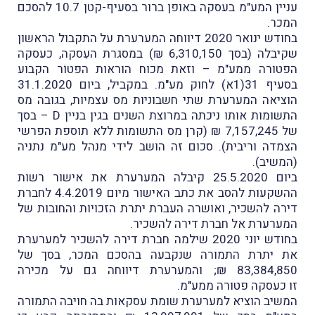
עניין המע"מ בעסקה באופן ברור בסעיף-קטן 10.7 להסכם
המכר.
בחודש ינואר 2020 דיווחה המערערת על התקבול הראשון
שקיבלה (בסך 6,310,150 ₪) במסגרת העִסקה, כעסקה
הפטורה ממע"מ – וזאת מכוח הוראות הפטוֹר הקבוע
בסעיף 31(1א) לחוק מע"מ. במקביל, ביום 31.1.2020
הוציאה המערערת שתי חשבוניות מס עצמיות, בגובה מס
התשומות אותו ניכתה במרוצת השנים בגין בניין D – בסך
של 7,157,245 ₪ (קרן מס התשומות ללא תוספת הפרשי
הצמדה וריבית). סכום זה הושב לידי מנהל מע"מ נתניה
(המשיב).
ביום 25.5.2020 קיבלה המערערת את אישור רשות
ההשקעות להסב את כתב האישור מיום 4.4.2019 לחברת
דירה להשכיר, ואושרה העברת יתרת הזכויות והחובות של
המערערת אל חברת דירה להשכיר.
בחודש יוני 2020 שילמה חברת דירה להשכיר למערערת
את יתרת התמורה שנקבעה בהסכם המכר, בסך של
83,384,850 ₪; והמערערת דיווחה גם על מכירה
זו כעסקה פטורה ממע"מ.
המשיב הוציא למערערת שומת עסקאות בה חויבה התמורה