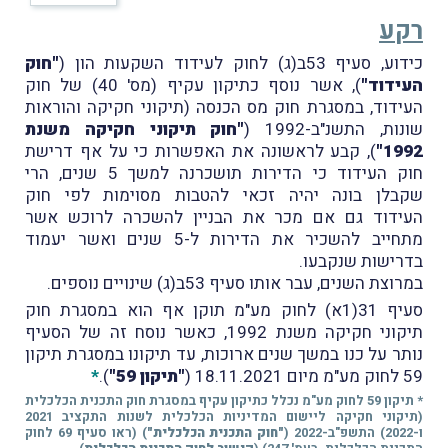
רקע
כידוע, סעיף 53ב(ג) לחוק לעידוד השקעות הון (
"חוק
העידוד"
), אשר נוסף כתיקון עקיף (מס' 40) של חוק
העידוד, במסגרת חוק מס הכנסה (תיקוני חקיקה והוראות
שונות, התשנ"ב-1992 (
"חוק תיקוני חקיקה משנת
1992"
), קבע לראשונה את האפשרות כי על אף דרישת
חוק העידוד כי הדירות תושכרנה למשך 5 שנים, הרי
שקבלן בונה יהיה זכאי להטבות מסוימות לפי חוק
העידוד גם אם מכר את הבניין להשכרה לרוכש אשר
מתחייב להשכיר את הדירות ל-5 שנים ואשר יעמוד
בדרישות שנקבעו.
במרוצת השנים, עבר אותו סעיף 53ב(ג) שינויים נוספים.
סעיף 31(1א) לחוק מע"מ תוקן אף הוא במסגרת חוק
תיקוני חקיקה משנת 1992, כאשר נוסח זה של הסעיף
נותר על כנו במשך שנים ארוכות, עד תיקונו במסגרת תיקון
59 לחוק מע"מ מיום 18.11.2021 (
"תיקון 59"
).
*
* תיקון 59 לחוק מע"מ נכלל כתיקון עקיף במסגרת חוק התכנית הכלכלית
(תיקוני חקיקה ליישום המדיניות הכלכלית לשנות התקציב 2021
ו-2022) התשפ"ב-2022 (
"חוק התכנית הכלכלית"
) (ראו סעיף 69 לחוק