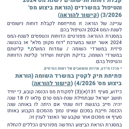
קבלת דוחות הנישומים לשנת מס 2024
והטיפול במשרדים (הוראת ביצוע מס'
3/2026) (
קישור להוראה
)
עניינה של הוראה זו מתייחסת לקבלת דוחות נישומים
לשנת-המס 2024 והטיפול בהם.
במסגרת ההוראה מפורטים הדוחות והטפסים לשנת-המס
2024 אשר יוגשו במערכת "דוח מקוון מלא" או בהגשה
פיזית במשרדי השומה / עמדות המש"מ,
*
קליטתם
במשרדי השומה, בדיקת תקינוּת ושידור קליטת הדוחות
והטיפול בהם.
* מרכז מידע, שירות ומשאבים של רשות המיסים.
פתיחת תיק לקטין במשרד השומה (הוראת
ביצוע מס' 4/2026) (
קישור להוראה
)
כידוע, סעיף 131(א)(3) לפקודת מס הכנסה קובע, כי יחיד
תושב ישראל שבתחילת שנת-המס טרם מָלאו לו 18 שנה
יהיה חייב בהגשת דוח שנתי אם היתה לו באותה שנה
הכנסה חייבת בסכום שאינו נמוך מהסכום הקבוע באותו
סעיף או מסכום אחר שקבע שר האוצר לענין זה.
במסגרת הוראת הביצוע החדשה מפורטים הכללים להחלת