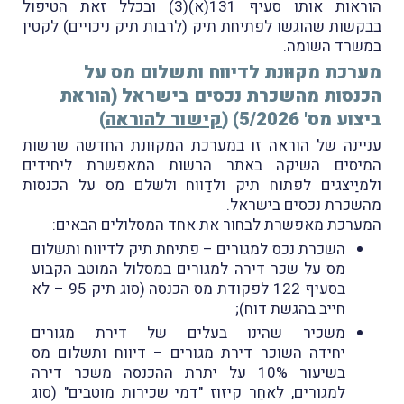
הוראות אותו סעיף 131(א)(3) ובכלל זאת הטיפול
בבקשות שהוגשו לפתיחת תיק (לרבות תיק ניכויים) לקטין
במשרד השומה.
מערכת מקוּונת לדיווח ותשלום מס על
הכנסות מהשכרת נכסים בישראל (הוראת
ביצוע מס' 5/2026) (
קישור להוראה
)
עניינה של הוראה זו במערכת המקוּונת החדשה שרשות
המיסים השיקה באתר הרשות המאפשרת ליחידים
ולמיַיצגים לפתוח תיק ולדַווח ולשלם מס על הכנסות
מהשכרת נכסים בישראל.
המערכת מאפשרת לבחור את אחד המסלולים הבאים:
השכרת נכס למגורים – פתיחת תיק לדיווח ותשלום
מס על שכר דירה למגורים במסלול המוטב הקבוע
בסעיף 122 לפקודת מס הכנסה (סוג תיק 95 – לא
חייב בהגשת דוח);
משכיר שהינו בעלים של דירת מגורים
יחידה השוכר דירת מגורים – דיווח ותשלום מס
בשיעור 10% על יתרת ההכנסה משכר דירה
למגורים, לאחַר קיזוז "דמי שכירות מוטבים" (סוג