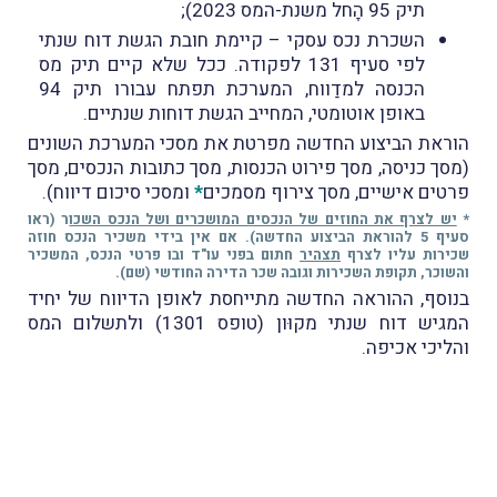
תיק 95 הָחל משנת-המס 2023);
השכרת נכס עסקי – קיימת חובת הגשת דוח שנתי
לפי סעיף 131 לפקודה. ככל שלא קיים תיק מס
הכנסה למדַווח, המערכת תפתח עבורו תיק 94
באופן אוטומטי, המחייב הגשת דוחות שנתיים.
הוראת הביצוע החדשה מפרטת את מסכי המערכת השונים
(מסך כניסה, מסך פירוט הכנסות, מסך כתובות הנכסים, מסך
פרטים אישיים, מסך צירוף מסמכים
*
ומסכי סיכום דיווח).
*
יש לצרף את החוזים של הנכסים המושכרים ושל הנכס השכו
ר (ראו
סעיף 5 להוראת הביצוע החדשה). אם אין בידי משכיר הנכס חוזה
שכירות עליו לצרף
תצהיר
חתום בפני עו"ד ובו פרטי הנכס, המשכיר
והשוכר, תקופת השכירות וגובה שכר הדירה החודשי (שם).
בנוסף, ההוראה החדשה מתייחסת לאופן הדיווח של יחיד
המגיש דוח שנתי מקוּון (טופס 1301) ולתשלום המס
והליכי אכיפה.