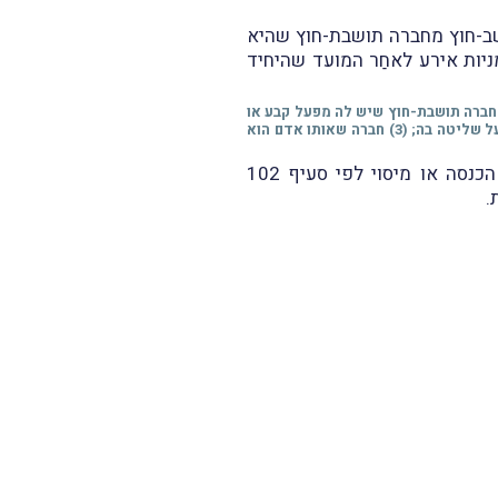
שב-חוץ מחברה תושבת-חוץ שהיא
ות אירע לאחַר המועד שהיחיד
ד שהוא חברה תושבת ישראל או חברה תושבת-חוץ שיש לה מפעל קבע או
); (2) חברה שהיא בעלת שליטה במעביד או שהמעביד בעל שליטה בה; (3) חברה שאותו אדם הוא
החוזר מפַרט את מסלולי המיסוי שבהם יוכל העובד לבחור (מיסוי לפי סעיף 3(ט) לפקודת מס הכנסה או מיסוי לפי סעיף 102
.