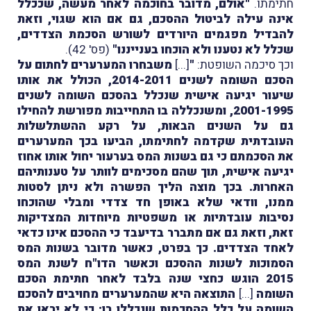
חתימתו.
"אולם, מדובר בחוכמה לאחר מעשה, שככלל
אינה עילה לביטול ההסכם, גם אם הוא שגוי, וזאת
להבדיל מפגמים היורדים לשורש הסכמת הצדדים,
שכלל לא נטענו ולא הוכחו בענייננו"
(פס' 42).
וכך סיכמה השופטת:
"
[...]
משבחרו המערערים לחתום על
הסכם השומה לשנים 2014-2011, הכולל את אותו
שיעור יגיעה אישית שנכלל בהסכם השומה לשנים
2001-1995, ומשנכללה בו התחייבות מפורשת להחילו
גם על השנים הבאות, על רקע ההשתלשלות
העובדתית שקדמה לחתימתו, הביעו בכך המערערים
את הסכמתם כי גם בשנות המס בערעור יחול אותו אחוז
יגיעה אישית, תוך שהם מסכימים לוותר על טענותיהם
האחרות. בכך מוצה הליך הפשרה ולא ניתן לסטות
ממנו, וודאי שלא באופן חד צדדי ומבלי שהוכחו
נסיבות עובדתיות או משפטיות מיוחדות המצדיקות
זאת, וזאת גם אם מתברר בדיעבד כי ההסכם אינו כדאי
לאחד הצדדים. כך בפרט, כאשר מדובר בשנות המס
הסמוכות לשנות ההסכם וכאשר הדו"ח לשנת המס
2015 הוגש כחצי שנה בלבד לאחר חתימת הסכם
השומה
[...]
התוצאה היא שהמערערים מחויבים להסכם
השומה על כלל ההסכמות שנכללו בו: כי לא יראו את