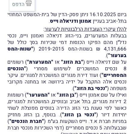
הדפס
ביום 16.10.2025 ניתן פסק-הדין של בית-המשפט המחוזי
בתל-אביב בעניין
אמנון ודניאלה וייס
.
להלן עיקרי העוּבדות הרלבנטיות לערעור
:
בבעלות המערערים, בני-הזוג דניאלה ואמנון וייס, נכסי
נדל"ן מהם הפיקו הכנסות דמי שכירות בסך כולל של
4,131,666 ₪ בשנות-המס 2019-2015 (
"שנות-המס
בערעור"
).
על שם דניאלה וייס (
"בת הזוג"
או
"המערערת"
) רשומים
8 נכסים המושכרים לשימוש מסחרי (
"הנכסים
המסחריים"
) ועוד דירת מגורים המושכרת למגורים. עיקר
נכסים אלה התקבל על ידיה בירושה או במתנה מקרובי
משפחה (
"נכסי בת הזוג"
).
ואילו על שם אמנון וייס (
"בן הזוג"
או
"המערער"
) רשומות
2 דירות מגורים, בתל אביב ובנופים, המושכרות למגורים,
כאשר לפי טענת בני הזוג הדירה בנופים מפוצלת לשתי
יחידות דיור (
"נכסי בן הזוג"
). בנוסף, בן הזוג מחזיק
במניות חברת א.ד. וייס השקעות בע"מ (
"חברת הנכסים"
)
שבבעלותה 5 נכסים מסחריים (דמי השכירות מנכסי חברת