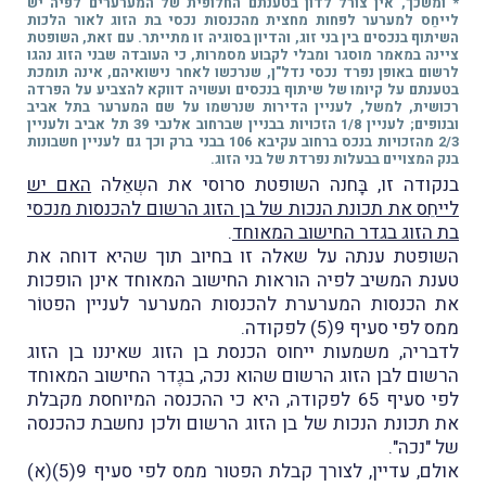
* ומשכך, אין צורל לדון בטענתם החלופית של המערערים לפיה יש
לייחֵס למערער לפחות מחצית מהכנסות נכסי בת הזוג לאור הלכות
השיתוף בנכסים בין בני זוג, והדיון בסוגיה זו מתייתר. עם זאת, השופטת
ציינה במאמר מוסגר ומבלי לקבוע מסמרות, כי העובדה שבני הזוג נהגו
לרשום באופן נפרד נכסי נדל"ן, שנרכשו לאחר נישואיהם, אינה תומכת
בטענתם על קיומו של שיתוף בנכסים ועשויה דווקא להצביע על הפרדה
רכושית, למשל, לעניין הדירות שנרשמו על שם המערער בתל אביב
ובנופים; לעניין 1/8 הזכויות בבניין שברחוב אלנבי 39 תל אביב ולעניין
2/3 מהזכויות בנכס ברחוב עקיבא 106 בבני ברק וכך גם לעניין חשבונות
בנק המצויים בבעלות נפרדת של בני הזוג.
בנקודה זו, בָּחנה השופטת סרוסי את השְאֵלה
האם יש
לייחֵס את תכונת הנכות של בן הזוג הרשום להכנסות מנכסי
בת הזוג בגדר החישוב המאוחד
.
השופטת ענתה על שאלה זו בחיוב תוך שהיא דוחה את
טענת המשיב לפיה הוראות החישוב המאוחד אינן הופכות
את הכנסות המערערת להכנסות המערער לעניין הפטוֹר
ממס לפי סעיף 9(5) לפקודה.
לדבריה, משמעות ייחוס הכנסת בן הזוג שאיננו בן הזוג
הרשום לבן הזוג הרשום שהוא נכה, בגֶדר החישוב המאוחד
לפי סעיף 65 לפקודה, היא כי ההכנסה המיוחסת מקבלת
את תכונת הנכות של בן הזוג הרשום ולכן נחשבת כהכנסה
של "נכה".
אולם, עדיין, לצורך קבלת הפטור ממס לפי סעיף 9(5)(א)