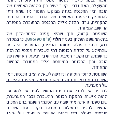
הנכה עצמו, כתנאי לפטוֹר ממס, אינה פוֹטרת אותנו
מהשְאֵלה, האם נדרש קשר ישיר בין היגיעה האישית של
הנכה ובין ההכנסה בגינהּ מבוקש הפטור או שמא ניתן
להסתפק ביגיעתו האישית של הנכה בהפקת הכנסתו
המקורית, טרם מוזגה אליה ההכנסה המועברת במסגרת
החישוב המאוחד.
השופטת קבעה, תוך שהיא מַפנה לפסק-הדין של
בית-המשפט העליון בעניין
הלוי
(
ע"א 896/90
), כי במקרה
דנא, וכפי שעולה מחומר הראיות, המערער היה זה
שהתייגע על הפקת הכנסות דמי השכירות מנכסי בת הזוג
כך שמתקיים הקשר הסיבתי הנדרש בין יגיעתו האישית של
הנכה ובין ההכנסה המיוחסת אליו במסגרת החישוב
המאוחד.
השופטת סרוסי הוסיפה ונדרשה לשאלה
האם הכנסות דמי
השכירות מנכסי בת הזוג הופקו כתוצאה מיגיעתו האישית
של המערער
.
לדבריה, אין לקבל את טענת המשיב לפיה אין למערער
יגיעה אישית בהפקת הכנסה מהשכרת נכסי המערערת,
שכּן טענה זו אינה מתיישבת עם הסכמי השומה בהם הסכים
המשיב להכיר בפעילות המערער בקשר עם השכרת
הנכסים כעולה כדי יגיעה אישית בשיעור של 15%