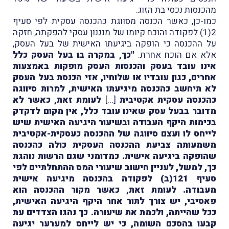
מהכנסות נכסי בת הזוג.
כמו-כן, כאשר הכנסה מסווגת כהכנסה עסקית לפי סעיף
2(1) לפקודה והוכח קיומו של מנגנון עסקי להפקתה, חזקה
על ההכנסה כי הופקה ביגיעתו האישית של בעל העסק,
אלא אם הוכח אחרת.
"כך, במקרה בו בעל העסק כלל
אינו עובד בעסק והכנסות העסק מופקות באמצעות
אחרים, כגון עובדיו או שלוחיו, אזי הכנסת בעל העסק
לא תיחשב כהכנסה מיגיעתו האישית, למרות סיווגה
כהכנסה עסקית אקטיבית
[...]
לעומת זאת, כאשר לא
מדובר בבעל עסק שאינו עובד כלל, אין מקום לדקדק
בכימות היקף העבודה ובשיעור היגיעה האישית שיש
לייחס לו ועצם סיווגה של ההכנסה כעסקית-אקטיבית
משמעותה צביעת ההכנסה העסקית כולה כהכנסה
שהופקה ביגיעה אישית. כמדומני שגם הרשות נוהגת
כך, למשל, לעניין חישוב שיעורי המס ההתחלתיים לפי
סעיף 121(ב) לפקודה בהכנסה מיגיעה אישית
מעבודה. לעומת זאת, כאשר מקור ההכנסה הוא
פאסיבי, יש צורך לתור אחר היקף היגיעה האישית,
ככל שהייתה, ולכמת את שיעורה. כך נהגו הצדדים עת
קבעו בהסכם השומה, כי יש לייחס למערער יגיעה