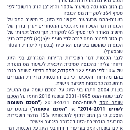
הנכסים אינם במחלוקת בערעור).
בן הזוג הוא נכה בשיעור 100% והוא "בן הזוג הרשום" לפי
סעיף 64ב לפקודת מס הכנסה.
בשנות-המס שבערעור ביקשו בני הזוג, כי חישוב המס על
הכנסות דמי השכירות מהנכסים המסחריים ייערך בדרך של
חישוב מאוחד לפי סעיף 65 לפקודה, תוך ניצול זכאותו של
בן הזוג לפטוֹר ממס לנכה לפי סעיף 9(5)(א) לפקודה בגין
הכנסות שהושגו ביגיעתו האישית (בכפוף לתקרת הפטוֹר
שבסעיף).
לגבי הכנסות דמי השכירות מדירות המגורים, בני הזוג
דיווחו עליהן כהכנסה פסיבית הזכאית לשיעור מס מופחת
של 10% לפי סעיף 122 לפקודה, אולם בדיוני השומה חזרו
בהם מהדיווח והסכימו כי גם ההכנסות מדירות המגורים
תיחשבנה כהכנסות מיגיעה אישית.
בשנת 2004 חתמו בני הזוג על
הסכם שומה
עם המשיב
לגבי שנות-המס 2001-1995 ובשנת 2016 חתמו על
הסכם
שומה נוסף
לשנות-המס 2014-2011 (
"הסכם השומה
לשנים 2014-2011"
או
"הסכם השומה"
) במסגרתם
הוסכם, כי בן הזוג יזקוף להכנסותיו 15% מדמי השכירות
הנובעים מנכסי בת-הזוג כהכנסה מיגיעה אישית.
אולם, בשנות-המס בערעור דיווחו בני הזוג על הכנסות דמי