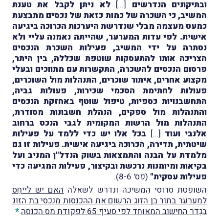
ובתיקונים הנדרשים
[...]
לא ניתן לקבל את טענת
המשיב, כי השכרה של כמות כזאת של נכסים מתבצעת
כמעט מעצמה מבלי שנדרשת היערכות הכרוכה ביגיעה
אישית. לפי עדות המערער, שהייתה נאמנה עליי ולא
נסתרה על ידי המשיב, פעילות השכרת הנכסים
הצריכה אותו להתעסקות שוטפת שכללה, בין היתר,
פרסום הנכסים להשכרה, התקשרות עם מתווכים ובעלי
מקצוע אחרים, איתור שוכרים, התנהלות מול השוכרים,
פעולות לחתימת הסכמי שכירות, פעולות גביה,
התחשבנויות כספיות, טיפול שוטף באחזקת הנכסים
והתנהלות מול ספקים, הנהלת חשבונות מסודרת,
התנהלות מול הרשות המקומית לגבי הנכס ברחוב
אלנבי ועוד
[...]
בכל אלו יש כדי ללמד על פעילות
שיטתית, תדירה, הכרוכה ביגיעה אישית. פעילות זו גם
מלמדת על הבנה והתמצאות בשוק הנדל"ן המניב ועל
בקיאות ומיומנות נרכשת ובקיצור, פעילות המגיעה כדי
פעילות עסקית"
(פס' 8-6).
השופטת סרוסי הִמשיכה ונדרש לשאלה
האם יש לייחֵס
למערער בתור בן הזוג הרשום את ההכנסות מנכסי בת הזוג
בגֶדר החישוב המאוחד לפי סעיף 65 לפקודת מס הכנסה
.
*