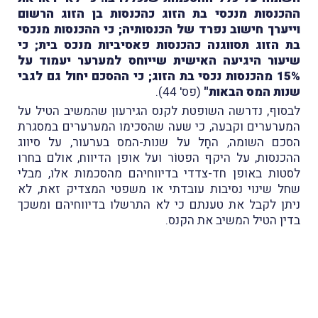
ההכנסות מנכסי בת הזוג כהכנסות בן הזוג הרשום
וייערך חישוב נפרד של הכנסותיה; כי ההכנסות מנכסי
בת הזוג תסווגנה כהכנסות פאסיביות מנכס בית; כי
שיעור היגיעה האישית שייוחס למערער יעמוד על
15% מהכנסות נכסי בת הזוג; כי ההסכם יחול גם לגבי
שנות המס הבאות"
(פס' 44).
לבסוף, נדרשה השופטת לקנס הגירעון שהמשיב הטיל על
המערערים וקבעה, כי שעה שהסכימו המערערים במסגרת
הסכם השומה, החָל על שנות-המס בערעור, על סיווג
ההכנסות, על היקף הפטוֹר ועל אופן הדיווח, אולם בחרו
לסטות באופן חד-צדדי בדיווחיהם מהסכמות אלו, מבלי
שחל שינוי נסיבות עובדתי או משפטי המצדיק זאת, לא
ניתן לקבל את טענתם כי לא התרשלו בדיווחיהם ומשכך
בדין הטיל המשיב את הקנס.