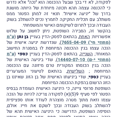
לפקודה, לא די בכך שבעל ההכנסה הוא "נכה" אלא נדרש
כי להכנסה עצמה תהא תכונה מיוחדת של היותה מושגת
בדרך של "יגיעה אישית". תנאי זה למתן הפטוֹר ממס
משתלב עם תכלית החקיקה לתמרץ נכים להשתלב בשוק
העבודה ובכך לתרום לשיקומם האישי והמשפחתי.
בהקשר זה, הִסבירה השופטת, ניתן לחשוב על שלוש
אפשרויות:
האחת
, בהתאם לפסק-הדין בעניין
בן נתן
(
ע"מ
(מחוזי חי') 7655-04-09
), שנדרשת יגיעה אישית של
הנכה עצמו בגין ההכנסה המיוחסת לו במסגרת החישוב
המאוחד;
השנייה
, בהתאם לפסק-הדין בעניין
כספי
(
ע"מ
(מחוזי י-ם) 14440-07-10
), שדי ביגיעה האישית של
הנכה בגין הכנסתו המקורית טרם מיזוגה עם ההכנסה
המיוחסת ;
השלישית
, בהתאם לטיעוני המערערים
בעניין
כספי
, שדי ביגיעתו האישית של בן הזוג שאיננו בן
הזוג הרשום בהפקת ההכנסה המיוחסת.
השופטת סרוסי ציינה, כי היגיעה האישית העומדת בבסיס
הפטוֹר לפי סעיף 9(5)(א) לפקודה צריכה להיות של הנכה
עצמו וזאת מתוך מטרה מוצהרת לעודד אותו ספציפית
להשתלב בשוק העבודה ובכך לשקם את חייו. אולם,
הוסיפה השופטת, הדרישה כי היגיעה האישית תהא של