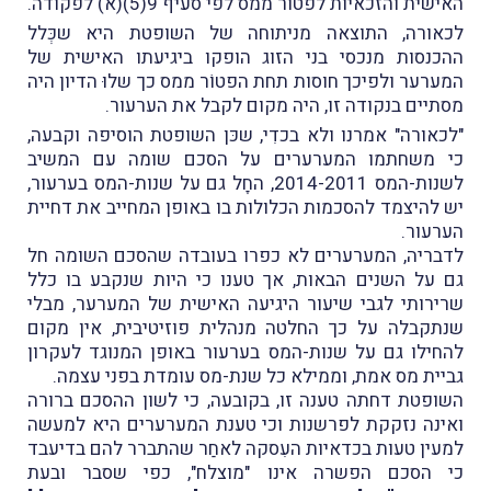
האישית והזכאיות לפטור ממס לפי סעיף 9(5)(א) לפקודה.
לכאורה, התוצאה מניתוחה של השופטת היא שכְּלל
ההכנסות מנכסי בני הזוג הופקו ביגיעתו האישית של
המערער ולפיכך חוסות תחת הפטוֹר ממס כך שלוּ הדיון היה
מסתיים בנקודה זו, היה מקום לקבל את הערעור.
"לכאורה" אמרנו ולא בכדִי, שכּן השופטת הוסיפה וקבעה,
כי משחתמו המערערים על הסכם שומה עם המשיב
לשנות-המס 2014-2011, החָל גם על שנות-המס בערעור,
יש להיצמד להסכמות הכלולות בו באופן המחייב את דחיית
הערעור.
לדבריה, המערערים לא כפרו בעובדה שהסכם השומה חל
גם על השנים הבאות, אך טענו כי היות שנקבע בו כלל
שרירותי לגבי שיעור היגיעה האישית של המערער, מבלי
שנתקבלה על כך החלטה מנהלית פוזיטיבית, אין מקום
להחילו גם על שנות-המס בערעור באופן המנוגד לעקרון
גביית מס אמת, וממילא כל שנת-מס עומדת בפני עצמה.
השופטת דחתה טענה זו, בקובעה, כי לשון ההסכם ברורה
ואינה נזקקת לפרשנות וכי טענת המערערים היא למעשה
למעין טעות בכדאיות העִסקה לאחַר שהתברר להם בדיעבד
כי הסכם הפשרה אינו "מוצלח", כפי שסבר ובעת