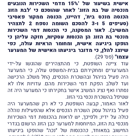
אישית בשיעור של '15% מדמי השכירות הנובעים
מנכסיה של בת הזוג' לאחר שהוסכם כי 'לבת הזוג
הכנסה מנכס בית', דהיינו, הכנסה ממקור פאסיבי
(סעיפים 5 ו-3 להסכם השומה נספח 2 לתצהיר
המשיב). לאור המסקנה, כי הכנסות דמי השכירות
מנכסי בת הזוג הן הכנסות עסקיות, חזקה עליהן כי
הופקו ביגיעה אישית, ומחומר הראיות עולה, כפי
שיוצג להלן, כי מדובר ביגיעתו האישית של המערער
עצמו"
(פס' 29).
עוד ציינה השופטת, כי מהתצהירים שהוגשו על-ידי
המערערים ומחקירתם בבית-המשפט עולה, כי המערער
היה פעיל בניהול ובהשכרת הנכסים, הָחל משלב הרכישה
ועד לשלב הפקת דמי השכירות מהם. עדויות אלו לא
נסתרו ואף נציג המשיב אישר בחקירתו כי המערער היה זה
שטיפל בהשכרת נכסי בני הזוג.
לאור האמור, קבעה השופטת, כי לא רק שהמערער היה
פעיל בניהול עסק השכרת הנכסים אלא שהפעילות נוהלה
כולה על ידיו; ולפיכך, יש לראות בהכנסות דמי השכירות
מנכסי בת הזוג, המיוחסות למערער כבן הזוג הרשום בגדרי
החישוב במאוחד, כהכנסות של "נכה" שהופקו ביגיעתו