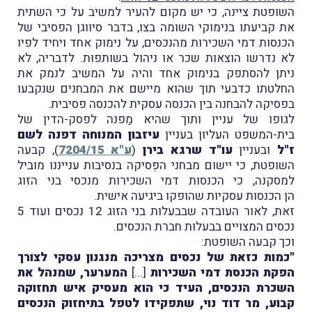
השופטת ציינה, כי יש מקום להעיר למשיב על כי השתית
את קביעתו בנימוקי השומה בצו, בדבר סיווגן הפסיבי של
הכנסות דמי השכירות מהנכסים, על נימוק אחד ויחיד לפיו
לא נדרשו הוצאות שכר או ניהול בשותפוּת. לדבריה, לא
ניתן להסתפק בנימוק אחד והיה על המשיב לנמק את
החלטתו כדבעי תוך שהוא מיישם את המבחנים שנקבעו
בפסיקה להבחנה בין הכנסה עסקית להכנסה פסיבית.
לגופו של עניין ותוך שהיא מַפנה לפסק-הדין של
בית-המשפט העליון בעניין
עיזבון המנוחה דפנה לשם
ז"ל
ובעניין
עו"ד שרגא בירן
(
ע"א 7204/15
), קבעה
השופטת, כי יישום מבחני הפְּסיקה בנסיבות ענייננו מוביל
למסקנה, כי הכנסות דמי השכירות מנכסי בני הזוג
הן הכנסות עסקיות שהופקו ביגיעה אישית.
זאת, לאור העובדה שבבעלות בני הזוג 12 נכסים ועוד 5
נכסים המצויים בבעלות חברת הנכסים.
וכך קבעה השופטת:
"כמות כזאת של נכסים מצריכה מנגנון עסקי לצורך
הפקת הכנסת דמי השכירות
[...]
המערער, שמנהל את
השכרת הנכסים, העיד כי הוא מעסיק איש תחזוקה
קבוע, מר דוד נוי, שתפקידו לטפל בתיחזוק הנכסים