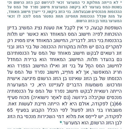
* לא הייתה מחלוקת כי המערער זכאי להירשם כבן הזוג הרשום וכי
בשנות-המס בערעור לא ביקשה המערערת חישוב נפרד של המס על
ההכנסות מהנכסים שבבעלותה. בני הזוג ביקשו, כי ייערך חישוב מאוחד,
על מנת שכְּלל ההכנסות תחסינה תחת הפטוֹר ממס לנכה לוֹ זכאי
המערער בתור בן הזוג הרשום.
השופטת קבעה, כי אין לקבל את טענת נציג המשיב בדיון
ההוכחות לפיה חישוב המס המאוחד הוא כאשר יש תלות
בהכנסות בני הזוג. לדבריה, החישוב המאוחד אינו מסויג רק
למקרים בהם יש תלות במקורות ההכנסה של בני הזוג ובני
זוג רשאים לבקש חישוב מאוחד של המס על הכנסותיהם
גם בהעדר תלות. החישוב המאוחד הוא ברירת המחדל
לחישוב המס החָל על בני זוג ואילו החישוב הנפרד הוא
חריג המאפשר, אך לא מחיֵיב, חישוב נפרד של המס על
הכנסתו של בן הזוג שאיננו בן הזוג הרשום מיגיעה אישית
ומרכוש. משמעות הדברים לענייננו היא, כי המערערת
הייתה רשאית לבקש חישוב נפרד של המס על הכנסותיה
מנכסים שקיבלה בירושה (גם לאחַר נישואיה) מכוח סעיף
66(ב) לפקודה, אולם היא לא הייתה חייבת לעשות זאת.
משבחרו בני הזוג לפעול לפי הכלל הקבוע בסעיף 65
לפקודה, יש לייחֵס את מלוא דמי השכירות מנכסי בת הזוג
לבן הזוג הרשום, הוא המערער.
*