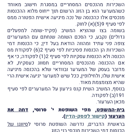
השכירות מהנכסים המסחריים במסגרת חישוב מאוחד
כשהמערער הוא בן הזוג הרשום תוך ייחוס מלוא ההכנסות
מנכסים אלו כהכנסה של נכה מיגיעה אישית הפטורה ממס
לפי סעיף 9(5)(א) לחוק.
בשומה בצו שהוציא המשיב (פקיד-שומה למפעלים
גדולים) נקבע, כי הסכם השומה שנחתם עם המערערים
צופה פני עתיד ומהווה הודאת בעל דין; כי הכנסות דמי
השכירות הן הכנסות פסיביות לפי סעיף 2(6) לפקודת מס
הכנסה ולא הכנסות עסקיות לפי סעיף 2(1) לפקודה; כי אף
אם ההכנסה מהנכסים המסחריים תסוּוג כעסקית, לא
מדובר בעסק של המערער ובוודאי שלא בהכנסה מיגיעה
אישית שלו; ולחילופין, ככל שיש למערער יגיעה אישית הרי
שהיא מצומצמת מאוד.
בנוסף, המשיב השית קנס גירעון על המערערים לפי סעיף
191(ב) לפקודה.
מכאן הערעור.
בית-המשפט
, מפי השופטת י' סרוסי,
דחה את
הערעור
(
קישור לפסק-הדין
).
בראשית הדברים, נדרשה השופטת סרוסי ל
סיוּוגן של
הכנסות דמי השכירות מנכסי בני הזוג
.