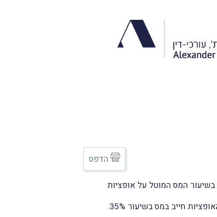
הדפס
עניינן בשיעור המס המוטל על אופציות
בית-המשפט המחוזי, מפי השופט אלטוביה מגן, קיבל את עמדת המערער וקבע, כי הרווח ממימוש האופציות חייב במס בשיעור 35%.