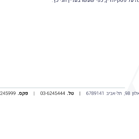
 על פסק-הדין, כפי שעשו בעניין חגי כץ.