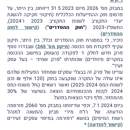
במבזק מס' 2026 מיום 31.5.2023 דיווחנו, בין היתר, על
פרסום חוק ההתייעלות הכלכלית (תיקוני חקיקה להשגת
יעדי התקציב לשנות התקציב 2023 ו־2024),
התשפ"ג-2023 (
"חוק ההסדרים"
) (
קישור לחוק
ההסדרים
).
נזכיר, כי במסגרת חוק ההסדרים נכלל, בין היתר, תיקון
עקיף לפקודת מס הכנסה (
תיקון מס' 265
) שבגדרו נוסף
פרק חדש לחלק ד לפקודה (העוסק בחישוב ההכנסה
במקרים מיוחדים) שכותרתו "פרק שמיני – בעל עסק
זעיר".
עניינו של פרק זה בבעלי עסקים שמחזוֹר הפעילות שלהם
אינו עולה על התקרה שנקבעה בחוק (120 אלף ₪ נכון
לשנות-המס 2025-2024) ואשר רשאים הָחל משנת-המס
2024 לנַכּוֹת מהכנסותיהם הוצאה בשיעור של 30%
מהמחזוֹר, חֶלף ניכוי הוצאות בפועל.
ביום 7.1.2024, וכפי שדיווחנו במבזק מס' 2060, פורסמה
הודעתה של רו"ח מירי סביון (המשנה למנהל
רשות המיסים) בנושא "רפורמה במיסוי עסקים זעירים
(
קישור להודעה
).
*