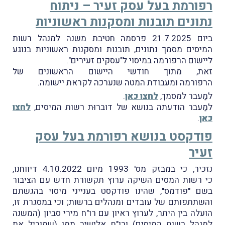
רפורמת בעל עסק זעיר – ניתוח
נתונים תובנות ומסקנות ראשוניות
ביום 21.7.2025 פרסמה חטיבת משנה למנהל רשות
המיסים מסמך נתונים, תובנות ומסקנות ראשוניות בנוגע
ליישום הרפורמה במיסוי ל"עסקים זעירים".
זאת, מתוך חודשי היישום הראשונים של
הרפורמה ומעבודת המטה שנערכה לקראת יישומה.
למַעבר למסמך,
לחצו כאן
.
למַעבר הודעתה בנושא של דוברוּת רשות המיסים,
לחצו
כאן
.
פודקסט בנושא רפורמת בעל עסק
זעיר
נזכיר, כי במבזק מס' 1993 מיום 4.10.2022 דיווחנו,
כי רשות המסים השיקה ערוץ תקשורת חדש עם הציבור
בשם "פודמס", שהינו פודקסט בענייני מיסוי בהגשתם
והשתתפותם של עובדים ומנהלים ברשות; וכי במסגרת זו,
הועלה בין היתר, לערוץ ראיון עם רו"ח מירי סביון (המשנה
למנהל רשות המיסים) ורו"ח אלישיב ממן (שמוביל את