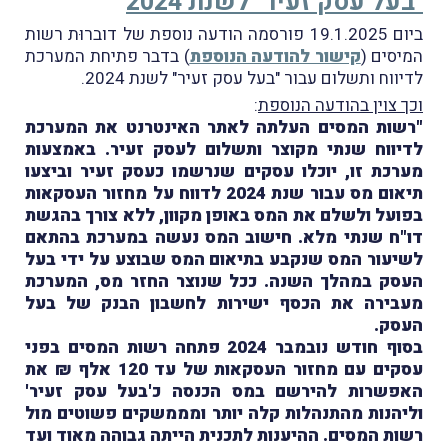
"בעל עסק זעיר" לשנת 2024
ביום 19.1.2025 פורסמה הודעה נוספת של דוברוּת רשות
המיסים (
קישור להודעה הנוספת
) בדבר פתיחת המערכת
לדיווח ותשלום עבור "בעל עסק זעיר" לשנת 2024.
וכך צוין בהודעה הנוספת
:
"רשות המסים העלתה לאתר האינטרנט את המערכת
לדיווח שנתי מקוצר ותשלום לעסק זעיר. באמצעות
מערכת זו, יוכלו עסקים שנרשמו כעסק זעיר וביצעו
תיאום מס עבור שנת 2024 לדווח על מחזור העסקאות
בפועל ולשלם את המס באופן מקוון, ללא צורך בהגשת
דו"ח שנתי מלא. חישוב המס נעשה במערכת בהתאם
לשיעור המס שנקבע בתיאום המס שבוצע על ידי בעל
העסק במהלך השנה. ככל שנוצר החזר מס, המערכת
מעבירה את הכסף ישירות לחשבון הבנק של בעל
העסק.
בסוף חודש נובמבר 2024 פתחה רשות המסים בפני
עסקים עם מחזור העסקאות של עד 120 אלף ₪ את
האפשרות להירשם במס הכנסה כ'בעל עסק זעיר'
וליהנות מהתנהלות קלה יותר ומממשקים פשוטים מול
רשות המסים. ההיענות לתכנית הייתה גבוהה מאוד ועד