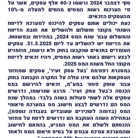
סוף דצמבר 2024 נרשמו כ-40 אלף עסקים, אשר על
פי הערכות רשות המסים מהווים למעלה מ-10%
מהעסקים הזכאים.
כעת יכולים אותם עסקים להיכנס למערכת לדיווח
השנתי מקוצר ותשלום ולהשלים את חובת הדיווח
והתשלום עבור שנת המס 2024, במהירות ובפשטות.
את הדיווח יש להשלים עד ליום 31.3.2025. עסקים
העומדים בתנאים שנקבעו בחוק ולא נרשמו, מוזמנים
לבצע רישום באתר רשות המסים, ויהיו זכאים לדיווח
מקוצר החל משנת המס 2025.
במסגרת רפורמת 'בעל עסק זעיר', עסקים שמחזור
העסקאות שלהם אינו עולה על התקרה הקבועה בחוק
עבור עוסק פטור במע"מ, זכאים להירשם במס
הכנסה כ'בעל עסק זעיר'. מרגע שנרשמו, נדרשים
עסקים אלה לשתי פעולות בשנה בלבד: במהלך שנת
המס הם נדרשים לבצע חישוב מס במערכת תיאומי
המס (בדומה לשכירים שעובדים בעבודה נוספת),
ובתחילת השנה העוקבת הם נדרשים לדווח על מחזור
הכנסתם ולשלם את המס המגיע, בהתאם לחישוב
שהמערכת עורכת עבורם על בסיס תיאום המס ולאחר