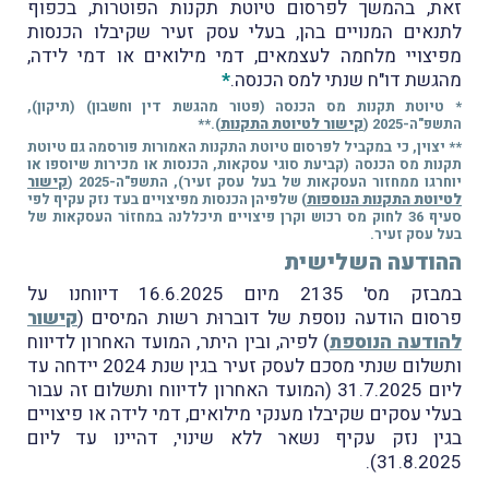
זאת, בהמשך לפרסום טיוטת תקנות הפוטרות, בכפוף
לתנאים המנויים בהן, בעלי עסק זעיר שקיבלו הכנסות
מפיצויי מלחמה לעצמאים, דמי מילואים או דמי לידה,
מהגשת דו"ח שנתי למס הכנסה.
*
* טיוטת תקנות מס הכנסה (פטור מהגשת דין וחשבון) (תיקון),
התשפ"ה-2025 (
קישור לטיוטת התקנות
).**
** יצוין, כי במקביל לפרסום טיוטת התקנות האמורות פורסמה גם טיוטת
תקנות מס הכנסה (קביעת סוגי עסקאות, הכנסות או מכירות שיוספו או
יוחרגו ממחזור העסקאות של בעל עסק זעיר), התשפ"ה-2025 (
קישור
לטיוטת התקנות הנוספות
) שלפיהן הכנסות מפיצויים בעד נזק עקיף לפי
סעיף 36 לחוק מס רכוש וקרן פיצויים תיכללנה במחזוֹר העסקאות של
בעל עסק זעיר.
ההודעה השלישית
במבזק מס' 2135 מיום 16.6.2025 דיווחנו על
פרסום הודעה נוספת של דוברוּת רשות המיסים (
קישור
להודעה הנוספת
) לפיה, ובין היתר, המועד האחרון לדיווח
ותשלום שנתי מסכם לעסק זעיר בגין שנת 2024 יידחה עד
ליום 31.7.2025 (המועד האחרון לדיווח ותשלום זה עבור
בעלי עסקים שקיבלו מענקי מילואים, דמי לידה או פיצויים
בגין נזק עקיף נשאר ללא שינוי, דהיינו עד ליום
31.8.2025).