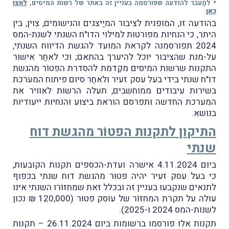
* למַעבר להודעה שפורסמה בעניין זה באתר של רשות המיסים,
לחצו
כאן
.
בהודעה זו, המופנית לציבור המיַיצגים והנישומים, צוין, בין
היתר, כי הנחיות מפורטות למילוי הדו"ח השנתי לשנת-המס
2024 תפורסמנה לקראת המועד להגשת הדיווח השנתי,
על-מנת שהציבור יוכל להיערך בהתאם; וכי לאחַר אישור
התקנות שרשות המיסים מקַדמת להסדרת הפטוֹר מהגשת
דו"ח שנתי בידי בעל עסק זעיר ולאחַר סיום פיתוח המערכת
בשירות עיבודים ממוחשבים, תעלה הרשות לאוויר את
המערכת החדשה ותפרסם הוראת ביצוע והנחיות ייעודיות
בנושא.
התיקון לתקנות הפטוֹר מהגשת דוח
שנתי
ביום 4.11.2024 אישרה ועדת-הכספים תקנות הקובעות,
כי בעל עסק זעיר יהיה פטוּר מהגשת דוח שנתי בכפוף
לתנאים שנקבעו בעניין זה ובכלל זאת שמחזוֹרו השנתי אינו
עולה על תקרת המחזוֹר של עוסק פטוּר (120,000 ₪ נכון
לשנות-המס 2024 ו-2025).
תקנות אלו פורסמו ברשומות ביום 26.11.2024 – תקנות