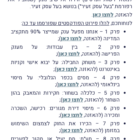
רפורמת "בעל עסק זעיר") בנושא בעל עסק זעיר.
להאזנה,
לחצו כאן
.
לנוחותכם,
להלן פירוט הפודקסטים שפורסמו עד כה
:
פרק 1 – אנחנו מפעל ענק שמייצר 90% מתקציב
המדינה (להאזנה,
לחצו כאן
);
פרק 2 – בין עבודות: על מענק
הפרישה (להאזנה,
לחצו כאן
);
פרק 3 – משחק החבילה: על יבוא אישי וקניות
באינטרנט (להאזנה,
לחצו כאן
);
פרק 4 – מסים בכפר הגלובלי: על מיסוי
בינלאומי (להאזנה,
לחצו כאן
);
פרק 5 – כלכלה בשחור: חקירות והמאבק בהון
השחור (להאזנה,
לחצו כאן
);
פרק 6 – מיסוי דירת מגורים: רכישה, השכרה
ומכירה (להאזנה,
לחצו כאן
);
פרק 7 – הכירו את החוק לצמצום השימוש
במזומן (להאזנה,
לחצו כאן
);
פרק 8 – מע"מ: מס יעיל או מקור לפערים