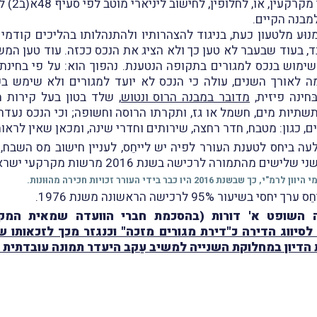
מבנה הקיים.
ּע מלטעון כעת, בניגוד להצהרותיו ולהתנהלותו בהליכים קודמים,
 בעוד שבעבר לא טען כך ולא הציג את הנכס ככזה. עוד טען המשי
ימוש בנכס למגורים בתקופה הנטענת. נהפוך הוא: על פי בחינת 
 לאורך השנים, עולה כי הנכס לא יועד למגורים ולא שימש ב
ּחינה פיזית,
מדובר במבנה הרוס ונטוש
, שלד בטון בעל קירות מ
תשתיות מים, חשמל או גז, ותקרתו הרוסה וחשופה; וכי הנכס נעדר
ם, כגון: מטבח, חדר רחצה, שירותים וחדרי שינה, ומכאן שאין לראו
ה ביחס לטענת העורר לפיה יש לייחֵס, לעניין חישוב מס השבח
 95% לרכישה הראשונה משנת 1976.
ה השופט א' דורות (בהסכמת חברי הוועדה שמאית המקר
סיווג הדירה כ"דירת מגורים מזכה" וכנגזר מכך לזכאותו ש
ת הדיון במחלוקת השנייה למשיב עֵקב היעדר תמונה עובדתית