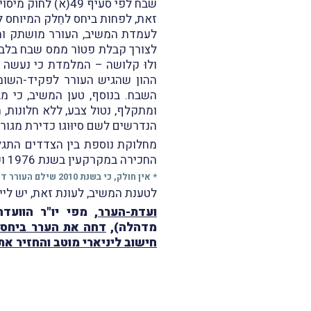
שבח לפי סעיף 49(א) לחוק מיסוי מקרקעין, או, לחלופין, לחישוב ליניארי מוטב לפי סעיף 48א(ב2) לחוק.
זאת, לפחות ביחס לחֵלק המיוחס ל
לעמדת המשיב, העורר מושתק ומנו
לצורך קבלת פטוֹר ממס שבח בלבד,
ולוּ קלושה – המלמדת כי נעשה ש
ההון שהגיש העורר לפקיד-השומה
השבח. בנוסף, טען המשיב, כי מב
ומתקלף, נטול צבע, ללא חלונות, 
הנדרשים לשם סיוּוגו כדירת מגורי
מחלוקת נוספת בין הצדדים התגלע
החכירה במקרקעין בשנת 1976 ושני שלישים מהתמורה לרכישה בשנת 2016 מרשות מקרקעי ישראל במסגרת "מבצע ה"ב".
* אין חולק, כי בשנת 2010 שילם העורר דמי היוון לרמ"י, כך שבשנת 2016 היו כבר בידי העורר זכויות חכירה מהוּונות.
לטענת המשיב, לעונת זאת, יש לייחֵס ערך יחסי בשיעור
ועדת-הערר
, מפי יו"ר הוועד
מדהלה),
דחה את הערר ביחס ל
חישוב ליניארי מוטב והחזיר א