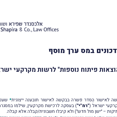
כונים במס ערך מוסף
צאות פיתוח נוספות" לרשות מקרקעי ישר
שה לאישור הֶסדר פשרה
בבקשה לאישור תובענה ייצוגית
*
שעניי
רקעי ישראל (
"רמ"י"
) בעסקה לרכישת מקרקעין, שילמו במסגרתה
יקות – "ישן מול חדש")
ולא קיבלו חשבונית/
קבלה אלא קבלה.