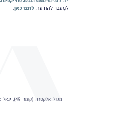
* ת"צ 63442-02-24
הגבעה פרוייקטים ה
למַעבר להודעה,
לחצו כאן
.