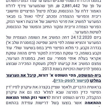
במסגרת הדו"ח השנתי שהגיש המערער עמד המס לתשלום
על סך של 2,881,442 ₪, תוך שהמערער צירף לדו"ח
האמור דו"ח על ההכנסות, טבלת פיצול הפיצויים וחישובי
ריבית והפרשי ההצמדה ומכתב 'גילוי נאות' בו מבאר
המערער למשיב את פרטי החישוב של ארבעת ראשי הנזק,
הפרשי הצמדה וריבית ומקור החיוב והפטוֹר של ההכנסות,
לשיטת המערער.
ביום 24.12.2020 דחה המשיב את השומה העצמית של
המערער והוציא שומה לפי מיטב שפיטה (במסגרת שלב א')
בגדרהּ נקבע, כי מלוא הפיצוי חייב במס בשיעור שולי. עוד
נקבע בשומה, כי עסקת המכירה למקור חיים מהווה עסקת
אקראי בעלת אופי מסחרי. עם זאת, במסגרת הערעור,
צמצם המשיב את קביעתו לחֵלק מעסקת המכירה שבוצע
בסמוך לרכישת הזכויות בשנת 2013.
בית-המשפט
, מפי השופט א' דורות,
קיבל את הערעור
בחלקו
(
קישור לפסק-הדין
).
בראשית הדברים, ולאחַר שציין בקצרה את עיקרון לפיו 'דין
הפיצוי כדין הפרצה שבא למלא' כמו גם את עיקרון
ההקבלה, נדרש השופט דורות ל
ראשי נזק החזר הוצאות
ההתאמה
אשר בוצעו בְּשל דרישות עמידת בהתאם