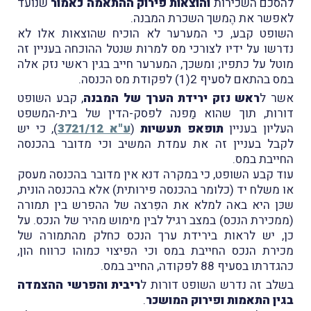
להסכם השכירות
והוצאות פירוק ההתאמה כאמור
שנועד
לאפשר את הֶמשך השכרת המבנה.
השופט קבע, כי המערער לא הוכיח שהוצאות אלו לא
נדרשו על ידיו לצורכי מס למרות שנטל ההוכחה בעניין זה
מוטל על כתפיו; ומשכך, המערער חייב בגין ראשי נזק אלה
במס בהתאם לסעיף 2(1) לפקודת מס הכנסה.
אשר ל
ראש נזק ירידת הערך של המבנה
, קבע השופט
דורות, תוך שהוא מַפנה לפסק-הדין של בית-המשפט
העליון בעניין
תופאפ תעשיות
(
ע"א 3721/12
), כי יש
לקבל בעניין זה את עמדת המשיב וכי מדובר בהכנסה
החייבת במס.
עוד קבע השופט, כי במקרה דנא אין מדובר בהכנסה מעסק
או משלח יד (כלומר בהכנסה פירותית) אלא בהכנסה הונית,
שכּן היא באה למלא את הפִּרצה של ההפרש בין תמורה
(ממכירת הנכס) במצב רגיל לבין מימוש מהיר של הנכס. על
כן, יש לראות בירידת ערך הנכס כחלק מהתמורה של
מכירת הנכס החייבת במס וכי הפיצוי כמוהו כרווח הון,
כהגדרתו בסעיף 88 לפקודה, החייב במס.
בשלב זה נדרש השופט דורות ל
ריבית והפרשי ההצמדה
בגין התאמות ופירוק המושכר
.