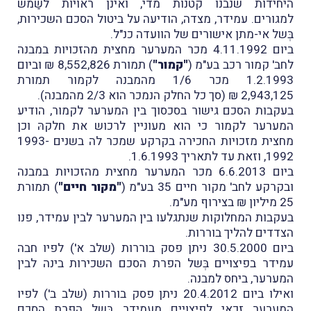
היחידות שנבנו קטנות מדי, ואינן ראויות לשַמש
למגורים. עמידר, מצדה, הודיעה על ביטול הסכם השכירות,
בְּשל אי-מתן אישורים של הוועדה כנ"ל.
ביום 4.11.1992 מכר המערער מחצית מהזכויות במבנה
לחב' קמור רכב בע"מ (
"קמור"
) תמורת 8,552,826 ₪ וביום
1.2.1993 מכר 1/6 מהמבנה לקמור תמורת
2,943,125 ₪ (סך כל החלק הנמכר הוא 2/3 מהמבנה).
בעקבות הסכם גישור בסכסוך בין המערער לקמור, הודיע
המערער לקמור כי הוא מעוניין לרכוש את חלקהּ וכן
מחצית מזכויות החכירה בקרקע שמכר לה בשנים 1993-
1992, וזאת עד לתאריך 1.6.1993.
ביום 6.6.2013 מכר המערער מחצית מהזכויות במבנה
ובקרקע לחב' מקור חיים 35 בע"מ (
"מקור חיים"
) תמורת
25 מיליון ₪ בצירוף מע"מ.
בעקבות המחלוקות שנתגלעו בין המערער לבין עמידר, פנו
הצדדים להליך בוררות.
ביום 30.5.2000 ניתן פסק בוררות (שלב א') לפיו חבה
עמידר בפיצויים בְּשל הפרת הסכם השכירות בינה לבין
המערער, ביחס למבנה.
ואילו ביום 20.4.2012 ניתן פסק בוררות (שלב ב') לפיו
המערער זכאי לפיצויים מעמידר בְּשל הפרת הסכם