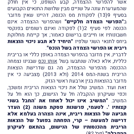
אשר להפרשי ההצמדה, קבע השופט, כי אין חולק
שהמערערת עונה על שניים מבּין שלושת התנאים הקבועים
בסעיף 9(13) לפקודת מס הכנסה, דהיינו שאין מדובר
ב
"הפרשי הצמדה חלקיים"
ושהפרשי ההצמדה אינם
הכנסה לפי סעיף 2(1) לפקודה ואינם רשומים בפנקסי
חשבונותיו או חייבים ברישום כאמור; אך קיימת מחלוקת
ביחס לתנאי השני שלפיו
"היחיד לא תבע ניכוי הוצאות
ריבית או הפרשי הצמדה בשל הנכס"
.
לדבריו, אין מדובר בהפרשי הצמדה באופן כללי או בריבית
כללית, אלא כאלה שנתבעו בְּשל
אותו נכס
שבגינו נצמחה
ההכנסה מהפרשי ההצמדה, מה גם שדרישת הוצאות
הריבית בשנת-המס 2014 (ולא 2013) מַצביעה כי אין
מדובר בהוצאות בגין ארבעת ראשי הנזק.
זאת ועוד. המשיב שלל את ניכוי הוצאות הריבית ומשכך,
וכפי שעיקרון ההקבלה חל על הנישום, כך הוא חל על
המשיב.
"המשיב אינו יכול לאחוז את 'החבל בשני
קצותיו '. לטעמי, פרשנות פסקת משנה (2) העדר
תביעה של הוצאות ריבית, אינה הצהרה בעלמא אלא
דרישה למעשה – קרי, הפחתה בפועל של הוצאות
הריבית מהכנסותיו של הנישום, בהתאם לעיקרון
ההקבלה"
(פס' 82).