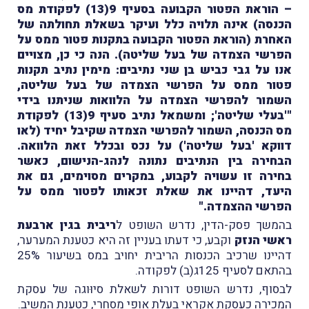
– הוראת הפטור הקבועה בסעיף 9(13) לפקודת מס
הכנסה) אינה תלויה כלל ועיקר בשאלת תחולתה של
האחרת (הוראת הפטור הקבועה בתקנות פטור ממס על
הפרשי הצמדה של בעל שליטה). הנה כי כן, מצויים
אנו על גבי כביש בן שני נתיבים: מימין נתיב תקנות
פטור ממס על הפרשי הצמדה של בעל שליטה,
השמור להפרשי הצמדה על הלוואות שניתנו בידי
"'בעלי שליטה'; ומשמאל נתיב סעיף 9(13) לפקודת
מס הכנסה, השמור להפרשי הצמדה שקיבל יחיד (לאו
דווקא 'בעל שליטה') על נכס ובכלל זאת הלוואה.
הבחירה בין הנתיבים נתונה לנהג-הנישום, כאשר
בחירה זו עשויה לקבוע, במקרים מסוימים, גם את
היעד, דהיינו את שאלת זכאותו לפטור ממס על
הפרשי ההצמדה."
בהמשך פסק-הדין, נדרש השופט ל
ריבית בגין ארבעת
ראשי הנזק
וקבע, כי דעתו בעניין זה היא כטענת המערער,
דהיינו שרכיב הכנסות הריבית יחויב במס בשיעור 25%
בהתאם לסעיף 125ג(ב) לפקודה.
לבסוף, נדרש השופט דורות לשאלת סיוּוגה של עסקת
המכירה כעסקת אקראי בעלת אופי מסחרי, כטענת המשיב.