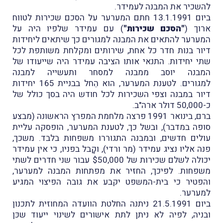
להשכיר את המבנה לעמידר.
ביום 13.1.1991 חתם המערער על הסכם שכירות לטווח
ארוך (
"הסכם שכירות"
) עם עמידר שלפיו היה על
המערער להתאים את המבנה למגורים כך שיתאים ליחידות
דיור בנות חדר כל אחת, שירותים ומקלחת משותפת לכל
שתי יחידות. התנאי אותו הציבה עמידר היה שייעודו של
המבנה יוסב ממבנה למסחר ותעשייה למבנה
למגורים. לטענת המערער, הוא הֵחל בבניית 165 יחידות
דיור במבנה וצפי השכירות לכל חודש היה בסך כולל של
כ-50,000 דולר ארה"ב.
ברם, בינואר 1991 פרצה מלחמת המפרץ הראשונה (מבצע
סופה במדבר), ובשל כך, לטענת המערער, הופסקה עליית
עולים חדשים, ובמבנה התגוררו משפחות בלבד. משכך,
פנה אליו נציג עמידר (מר ורדי), וקַָבל בפניו, כי אין עמידר
יכולה לשלם שכירות של $50,000 עבור שני חדרים לשתי
משפחות. לפיכך, החזיר את מפתחות המבנה למערער,
והפטיר כי בית-המשפט יקבע את גובה הפיצוי המגיע
למערער.
ביום 21.5.1991 ניתנה החלטת הוועדה המחוזית לתכנון
ובניה, לפיה לא ניתן לתת אישורים לשינוי ייעוד שכּן