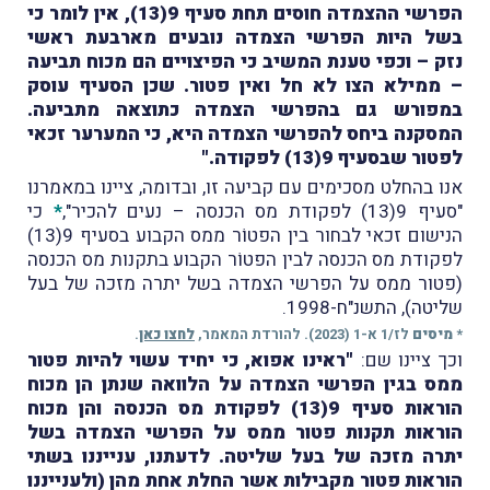
הפרשי ההצמדה חוסים תחת סעיף 9(13), אין לומר כי
בשל היות הפרשי הצמדה נובעים מארבעת ראשי
נזק – וכפי טענת המשיב כי הפיצויים הם מכוח תביעה
– ממילא הצו לא חל ואין פטור. שכן הסעיף עוסק
במפורש גם בהפרשי הצמדה כתוצאה מתביעה.
המסקנה ביחס להפרשי הצמדה היא, כי המערער זכאי
לפטור שבסעיף 9(13) לפקודה."
אנו בהחלט מסכימים עם קביעה זו, ובדומה, ציינו במאמרנו
"סעיף 9(13) לפקודת מס הכנסה – נעים להכיר",
*
כי
הנישום זכאי לבחור בין הפטוֹר ממס הקבוע בסעיף 9(13)
לפקודת מס הכנסה לבין הפטוֹר הקבוע בתקנות מס הכנסה
(פטור ממס על הפרשי הצמדה בשל יתרה מזכה של בעל
שליטה), התשנ"ח-1998.
*
מיסים
לז/1 א-1 (2023). להורדת המאמר,
לחצו כאן
.
וכך ציינו שם:
"ראינו אפוא, כי יחיד עשוי להיות פטור
ממס בגין הפרשי הצמדה על הלוואה שנתן הן מכוח
הוראות סעיף 9(13) לפקודת מס הכנסה והן מכוח
הוראות תקנות פטור ממס על הפרשי הצמדה בשל
יתרה מזכה של בעל שליטה. לדעתנו, ענייננו בשתי
הוראות פטור מקבילות אשר החלת אחת מהן (ולענייננו