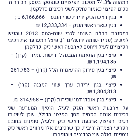
המהווה 74.3% מסכום הפיצויים שנפסקו בפסק הבוררות.
סכום הפיצוי כאמור נחלק לשני רכיבים כדלקמן:
בגין ראש הנזק ירידת שווי הנכס – 6,166,666 ₪;
בגין שאר ראשי הנזק – 12,333,334 ₪.
במסגרת הדו"ח השנתי לגבי שנת-המס 2013 שהגיש
למשיב (פקיד-שומה ירושלים 1), פיצל המערער את רכיבי
הפיצויים לעיל ויִיחסם לארבעה ראשי נזק, כדלקמן:
פיצוי בגין התאמת המבנה לדרישות עמידר (קרן) –
1,194,185 ₪;
פיצוי בגין פירוק ההתאמות הנ"ל (קרן) – 261,783
₪;
פיצוי בגין ירידת ערך שווי המבנה (קרן) –
1,304,313 ₪;
פיצוי בגין אובדן דמי שכירות (קרן) – 314,958 ₪.
על ארבעת ראשי הנזק לעיל, הוסיף המערער שני
רכיבים אותם הפחית מסך הפיצוי הכולל, שכּן לשיטתו
רכיבי הפיצוי, ארבעת ראשי נזק דלעיל, טומנים בחובם
הפרשי הצמדה וריבית, כך שרכיבים אלו מהווים ראשי נזק
נוספים. ואלה שני הרכיבים שהופחתו: