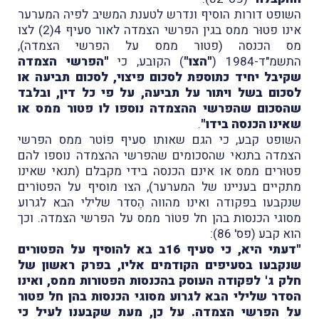
השופט דורות הוסיף ונדרש לטענת המשיב לפיה המערער
אינו פטוּר ממס בגין הפרשי הצמדה לאור סעיף 4(2) לצו
מס הכנסה (פטור ממס על הפרשי הצמדה),
התשמ"ד-1984 (
"הצו"
) הקובע, כי
"הפרשי הצמדה
שקיבל יחיד כתוספת לסכום פיצוי, לסכום תביעה או
לסכום בשל ויתור על תביעה, על פי כל דין, ובלבד
שהסכום שהפרשי ההצמדה נוספו לו פטור ממס או
שאינו הכנסה בידו"
.
השופט קבע, כי הגם שאותו סעיף פוֹטר ממס הפרשי
הצמדה בתנאי שהסכומים שהפרשי ההצמדה נוספו להם
פטוּרים ממס או אינם הכנסה בידי מקבלם (תנאי שאינו
מתקיים בעניינו של המערער), הצו מוסיף על הפטוֹרים
שנקבעו בפקודה ואינו מהווה הֶסדר שלילי הבא לגרוע
מסוגי הכנסות בהן חל פטוֹר ממס על הפרשי הצמדה. וכך
הוא קבע (פס' 86):
"דעתי היא, כי סעיף 16ב בא להוסיף על הפטורים
שנקבעו בסעיפים הקודמים אליו, בפרק ראשון של
חלק ג' לפקודה העוסק בהכנסות הפטורות ממס, ואינו
הסדר שלילי הבא לגרוע מסוגי הכנסות בהן חל פטור
על הפרשי הצמדה. על כן, מעת שקבענו לעיל כי