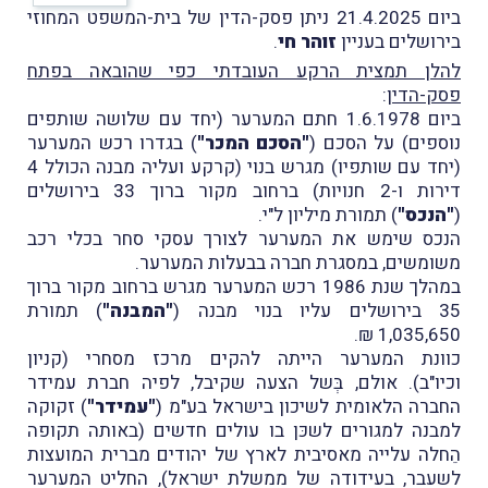
ביום 21.4.2025 ניתן פסק-הדין של בית-המשפט המחוזי
בירושלים בעניין
זוהר חי
.
להלן תמצית הרקע העובדתי כפי שהובאה בפתח
פסק-הדין
:
ביום 1.6.1978 חתם המערער (יחד עם שלושה שותפים
נוספים) על הסכם (
"הסכם המכר"
) בגדרו רכש המערער
(יחד עם שותפיו) מגרש בנוי (קרקע ועליה מבנה הכולל 4
דירות ו-2 חנויות) ברחוב מקור ברוך 33 בירושלים
(
"הנכס"
) תמורת מיליון ל"י.
הנכס שימש את המערער לצורך עסקי סחר בכלי רכב
משומשים, במסגרת חברה בבעלות המערער.
במהלך שנת 1986 רכש המערער מגרש ברחוב מקור ברוך
35 בירושלים עליו בנוי מבנה (
"המבנה"
) תמורת
1,035,650 ₪.
כוונת המערער הייתה להקים מרכז מסחרי (קניון
וכיו"ב). אולם, בְּשל הצעה שקיבל, לפיה חברת עמידר
החברה הלאומית לשיכון בישראל בע"מ (
"עמידר"
) זקוקה
למבנה למגורים לשכּן בו עולים חדשים (באותה תקופה
הֵחלה עלייה מאסיבית לארץ של יהודים מברית המועצות
לשעבר, בעידודה של ממשלת ישראל), החליט המערער