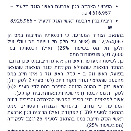
הפרשי הצמדה בגין ארבעת ראשי הנזק דלעיל –
4,616,957 ₪;
ריבית בגין ארבעת ראשי הנזק דלעיל – 8,925,966
₪.
בהתאם, הצהיר המערער, כי הכנסותיו החייבות במס הן
12,264,067 ₪ (אשר על חלק חל שיעור מס שולי ועל
חֵלקן חל מס בשיעור 25%); ואילו הכנסותיו בסך
6,917,600 ₪ פטורות ממס.
כך, לשיטת המערער, ראש נזק א אינו חייב במס, שכּן מדובר
בהחזר הוצאות שממילא מקוזזות כנגד הוצאות שהוצאו
בפועל; ראש נזק ב – כנ"ל; ראש נזק ג אינו חייב במס
מהטעם שהפיצוי נעדר מקור חיוב (לפי סעיף 2 לפקודה);
וראש נזק ד מהווה הכנסה החייבת במס לפי סעיף 2(6)
לפקודת מס הכנסה (דמי שכירות מאחוזת בית וקרקע).
אשר לפיצויים בגין רכיבי הפרשי ההצמדה והריבית דיווח
המערער, כי מדובר בהפרשי הצמדה הפטוּרים ממס
בהתאם לסעיף 9(13) לפקודה; ואילו הריבית בגין ארבעת
ראשי הנזק חייבת במס בהתאם לסעיף 125ג(ב) לפקודה
(מס בשיעור 25%).