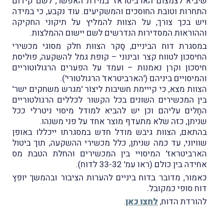
שיביא לצמצום הארביטראז' במידת האפשר, לשם קידום
התחרות וטובת החוסכים והמשקיעים. עוד נקבע, כי במידה
ויש בכך צורך, על הצוות להמליץ על תיקוני החקיקה
וההוראות המסדירות הנדרשים לשם יישום ההמלצות.
במסגרת דוח הביניים, סָקר הצוות חלק מסוגי מכשירי
החיסכון לטווח קצר ובינוני – קופת גמל להשקעה, פוליסת
חיסכון וקרן נאמנות – ועמד על הפערים הרגולוטוריים
והמיסויים ביניהם ('הארביטראז' הרגולטורי').
הצוות מצא, כי קייימת חשיבות ליצוֹר 'מגרש משחקים ישר'
בין המכשירים השונים בכל הקשור לכללים הרגולטוריים
החָלים עליהם וכן יש להביא למודל מיסוי ניטרלי ככל
שניתן, כזה שלא מתעדף מוצר אחד על פני משנהו.
בהתאם, הצוות גיבש מודל חדש במסגרתו ייכללו באופן
שוויוני, עד כמה שניתן, כלל מכשירי ההשקעה, תוך ביטול
הארביטראז' המיסויי בין המכשירים והחלת הטבת מס
אחידה בין כולם (ראו עמ' 33-32 לדוח).
כאמור, מדובר בדוח ביניים להערות הציבור ובהמשך יופץ
דוח סופי כמקובל.
להורדת הדוח,
לחצו כאן
.