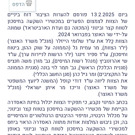
הדפס
ביום 13.2.2025 פורסם להערות הציבור דוח ביניים
של הצוות לצמצום הפערים במכשירי השקעה בחיסכון
לטווח קצר ובינוני (המכוּנה גם ועדת הארביטראז') שמוּנה
על-ידי שר האוצר בפברואר 2024.
הצוות כָּלל את עו"ד שלומי הייזלר (מנכ"ל משרד האוצר)
(יו"ר הצוות), מר עמית גל (הממונה על שוק ההון, ביטוח
וחיסכון), עו"ד ספיר זינגר (יו"ר הרשות לניירות ערך), עו"ד
שי אהרונוביץ (מנהל רשות המיסים), גב' מורן משה חנציס
(סגנית הכלכלן הראשי), גב' תמר לוי בונה (סגנית הממונה
על התקציבים) ומר גיל כהן (סגן החשב הכללי).
את הצוות ליווה עו"ד דודי קופל (המשנה ליועץ המשפטי
של משרד האוצר) וריכז מר איתן ישראלי (מנכ"ל
משרד האוצר).
בכתב המינוי נקבע, כי תפקיד הצוות יכלול בחינת האסדרה
הקיימת של מכשירי ההשקעה בחיסכון בטווח קצר ובינוני,
על מכלול היבטיה, ומיפוי ההיבטים הרגולטורים והמיסויים
בה; וכן גיבוש המלצות אודות מתווה האסדרה הראוי ביחס
למכשירי ההשקעה בחיסכון לטווח קצר ובינוני באופן