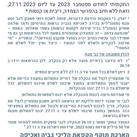
התקופתי לחודש ספטמבר 2023 עד ליום 27.11.2023,
וזאת ללא חיוב בהפרשי הצמדה, ריבית או קנסות.
*
* יצוין, כי בעקבות הודעת הדוברוּת, פנתה לשכת רואי חשבון לגב' נטע
סבח (סמנכ"לית בכירה לאכיפת הגביה ברשות המיסים) ולמר שלמה
אוחיון (סמנכ"ל בכיר שירות לקוחות ברשות) בשתי שאלות: האחת –
"שהמעמ נדחה – זה מתעדכן אוטמטית בשעמ לכל ההרשאות כך גם מי
ששידר כבר עכשיו החיוב יהיה במועד שנקבע (החדש)?"; והשנייה – "מי
שרוצה להקדים ולשלם לפני המועד - כיצד ואיך יוכל לשלם את
המעמ?".
להלן תשובתה של גב' סבח
:
"1. לא מדובר בדחיית מועד אלא רק בהקלה. לכן ההרשאות ירדו ב
26.10
2. ניתן לשלם בכל מועד עד ה 27.11 ללא חיובים נוספים.
מי שמעוניין לנצל את ההקלה של דחיית התשלום במעמד הדיווח שלא
יעבור למסך התשלומים. במועד שיבחר לשלם שיכנס לתשלום. ככל
שישולם עד ה 27.11 יהנה מההקלות.
מי שמדווח ורוצה להנות מההקלה שלא יכנס לאפשרות התשלום.
לגבי מי שכבר דיווח וללקוח יש הרשאה לחיוב חשבון ומעוניין לנצל את
ההקלה, צריך להכנס למערכת המייצגים ולבטל את התשלום הספציפי
הזה. בהמשך במועד שיבחר לשלם עד ה 27.11 יכנס לתשלום חובות
וישלם בהרשאה.
המועד החוקי נשאר ב 26.10 וההקלה לגבי עוסקים מתחת למחזור שנתי
של 50 מיליון שדווח בשנת 2022, שידווחו וישלמו עד ה 27.11."
הארכת תוקף הקפאת הליכי גביה ואכיפה