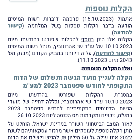
הקלות נוספוֹת
אתמול (16.10.2023) פרסמה דוברוּת רשות המיסים
הודעה בדבר הקלוֹת נוספות בְּשל המלחמה (
קישור
להודעה
).
הקלוֹת אלו הינן
בנוסף
להקלות שפורטו בהודעתו מיום
10.10.2023 של עו"ד שי אהרונוביץ, מנהל רשות המיסים
(
קישור להודעה
), עליה דיווחנו במבזק הקודם (מבזק מס'
2043 מיום 11.10.2023).
ואלו ההקלות הנוספות
:
הקלה לעניין מועד הגשה ותשלום של הדוח
התקופתי לחודש ספטמבר 2023 למע"מ
במסגרת ההקלות שפורטו בהודעתו מיום
10.10.2023 עו"ד שי אהרונוביץ, נכללה דחייה של מועדי
הגשת הדיווחים התקופתיים לחודש ספטמבר 2023
במע"מ, ניכויים ומקדמות מס הכנסה ליום 26.10.2023.
לאור המצב הביטחוני השורר במדינת ישראל, הוחלט על
מתן הקלה נוספת לעוסקים אשר מחזוֹר עסקאותיהם לשנת
2022 אינו עולה על 50 מיליון ₪, להגיש ולשלם את הדוח