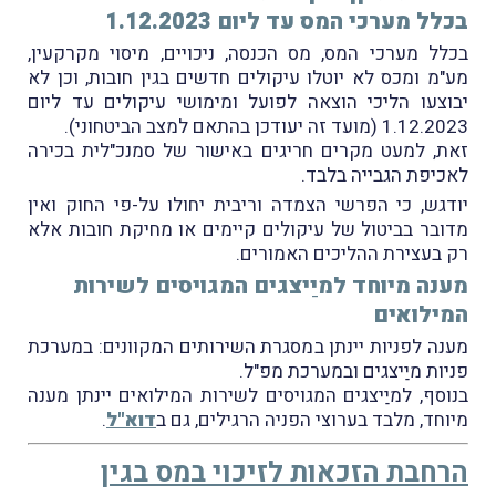
בכלל מערכי המס עד ליום 1.12.2023
בכלל מערכי המס, מס הכנסה, ניכויים, מיסוי מקרקעין,
מע"מ ומכס לא יוטלו עיקולים חדשים בגין חובות, וכן לא
יבוצעו הליכי הוצאה לפועל ומימושי עיקולים עד ליום
1.12.2023 (מועד זה יעודכן בהתאם למצב הביטחוני).
זאת, למעט מקרים חריגים באישור של סמנכ"לית בכירה
לאכיפת הגבייה בלבד.
יודגש, כי הפרשי הצמדה וריבית יחולו על-פי החוק ואין
מדובר בביטול של עיקולים קיימים או מחיקת חובות אלא
רק בעצירת ההליכים האמורים.
מענה מיוחד למיַיצגים המגויסים לשירות
המילואים
מענה לפניות יינתן במסגרת השירותים המקוונים: במערכת
פניות מיַיצגים ובמערכת מפ"ל.
בנוסף, למיַיצגים המגויסים לשירות המילואים יינתן מענה
מיוחד, מלבד בערוצי הפניה הרגילים, גם ב
דוא"ל
.
הרחבת הזכאות לזיכוי במס בגין