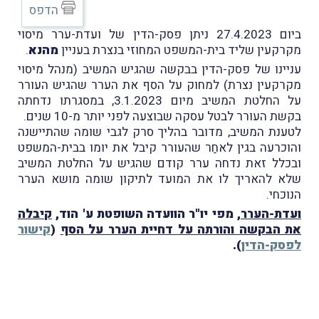
הדפס
ביום 27.4.2023 ניתן פסק-הדין של ועדת-ערר מיסוי
מקרקעין שליד בית-המשפט המחוזי בנצרת בעניין
מהנא
.
עניינו של פסק-הדין בבקשה שהגיש המשיב (מנהל מיסוי
מקרקעין נצרת) למחוק על הסף את הערר שהגיש העורר
על החלטת המשיב מיום 3.1.2023, במסגרתו נדחתה
בקשת העורר לבטל עסקה שבוצעה לפני יותר מ-10 שנים.
לטענת המשיב, מדובר בהליך סרק לגבי שומה שהתיישנה
והוכרעה בגין לאחַר שהעורר קיבל את יומו בבית-המשפט
ובכלל זאת נדחה ערר קודם שהגיש על החלטת המשיב
שלא להאריך לו את המועד לתיקון שומה מושא הערר
הנוכחי.
ועדת-הערר
, מפי יו"ר הוועדה השופטת ע' הוד,
קיבלה
את הבקשה והורתה על דחיית הערר על הסף
(
קישור
לפסק-הדין
).