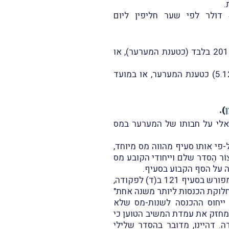
בצו נשוא הערעור, חישב המשיב (פקיד-שומה תל-אביב 4) את התמורה בסך 4,127,437 דולר לפי שער חליפין ליום
האם בעקבות פריסת המס, חייב המערער במס נוסף בגין החלק היחסי מרֶווח ההון המיוחס לשנת 2013 בלבד (כטענת המערער), או
מהו המועד לקביעת שער החליפין, לצורך חישוב רווח ההון, האם במועד ה-Closing (ביום 5.12.2013) כטענת המערער, או במועד
).
אלי על חבותו של המערער במס
ע, כי המס הנוסף על-פי אותו סעיף מהווה מס מיוחד,
 הֶסדר שלם וייחודי הקובע מס
 על הסף הקבוע בסעיף.
השופט אלטוביה הוסיף וקבע, כי המחוקק נתן דעתו לעניין קיומו של מנגנון פריסה בפקודה והורה במפורש בסעיף 121 ב(ד) לפקודה,
ות המנויות בסעיף 8(ג) לפקודה שכותרתו "חלוקת הכנסות ליותר משנה אחת"
ות הפריסה האמורה לפי סעיף 8(ג) לפקודה, קרי ייחוס ההכנסה לשנות-מס שלא
ה מחזק את עמדת המשיב הטוען כי
ר במכוון להחילה רק לגבי ההכנסות המנויות בסעיף 8(ג) לפקודה. דהיינו, מדובר בהסדר שלילי