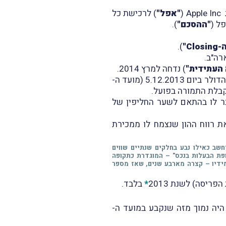
Apple Inc
(
"אפל"
) לרכישת כל
ל (
"ההסכם"
).
-
Closing
"
).
העתידית"
) נדחה למרץ 2014.
ם 5.12.2013
(מועד ה-
קבלת התמורה בפועל.
ון שנצבר לו בהתאם לשער החליפין של
ת רווח ההון שנצמח לו ממכירת
ייחשב כאילו נבע בחלקים שנתיים שווים
ופת הבעלות בנכס" – המוגדרת כתקופה
ידיו – קצרה מארבע שנים, שאז מספר
הפריסה) ל
שנת 2013
*
בלבד.
ר שער החליפין באותו מועד היה נמוך מזה שנקבע במועד ה-