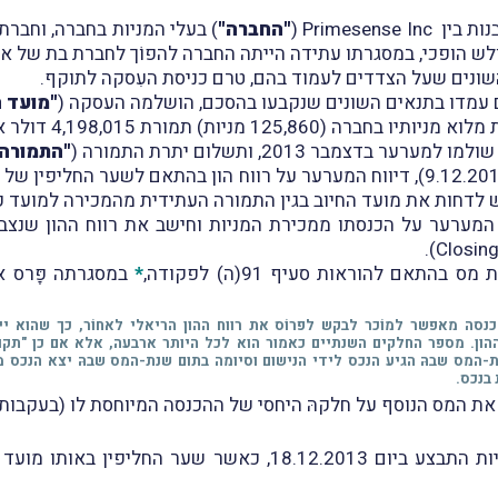
Primesense Inc
(
"החברה"
) בעלי המניות בחברה, וחברת
לש הופכי, במסגרתו עתידה הייתה החברה להפוֹך לחברת בת של אפ
ונים שעל הצדדים לעמוד בהם, טרם כניסת העִסקה לתוקף.
"מועד ה
לוא מניותיו בחב
רה (125,860 מניות) ת
מורת 4,198,015 דולר ארה"ב.
"התמורה 
המערער על רווח הון בהתאם לשער החליפין של הדולר ביו
לדחות את מועד החיוב בגין התמורה העתידית מהמכירה למועד 
שנתי לשנת 2013 דיווח המערער על הכנסתו ממכירת המניות וחישב את רווח הה
התאם להוראות סעיף 91(ה) לפקודה,
*
במסגרתה פָּרס א
 מס הכנסה מאפשר למוֹכר לבקש לפרוֹס את רווח ההון הריאלי לאחוֹר, כך שהוא 
הון. מספר החלקים השנתיים כאמור הוא לכל היותר ארבעה, אלא אם כן "תק
המס שבהּ הגיע הנכס לידי הנישום וסיומה בתום שנת-המס שבהּ יצא הנכס מ
 בנכס.
ת המס הנוסף על חלקהּ היחסי של ההכנסה המיוחסת
לו (בעקבות 
התשלום בפועל בגין מכירת המניות התבצע ביום 18.12.2013, כאש