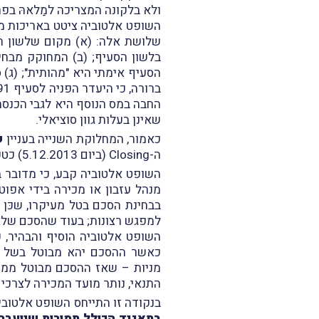
ולא בלקונה המצריכה למַלאהּ ב
השופט אלטוביה ציטט באריכות מ
שלושת אלה: (א) מקום שלשון הס
בלשון הסעיף; (ב) המחוקק מבחין
שאינן בעלות גוון סוציאלי.
כאמור, המחלוקת השנייה בעניין
ש
ה-Closing (ביום 5.12.2013) כטענת המערער, או במועד חתימת ההסכם (ביום 21.11.2013) כטענת המשיב.
השופט אלטוביה קבע, כי מדובר 
מנהל עזבון או מכירה בידי אפוט
בבחינת הסכם בטל מעיקרו, שכּן
למפגש רצונות; בעוד שהסכם שלא 
השופט אלטוביה הוסיף והבהיר, 
כאשר ההסכם יהא מבוטל בשל א
מניות – שאז ההסכם מבוטל ממוע
התנאי, נותר מועד המכירה לצרכי 
בנקודה זו התייחס השופט אלטוב
בתאגיד הכולל תמורות שיועבר