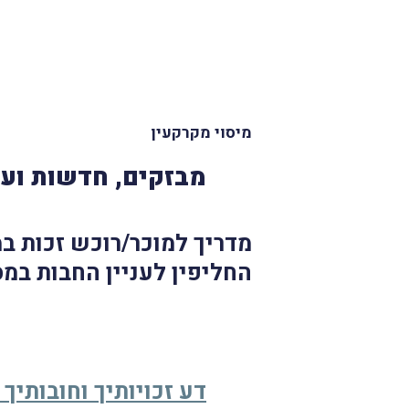
מיסוי מקרקעין
מבזקים, חדשות ועד
החליפין לעניין החבות במס רו
דע זכויותיך וחובותיך –