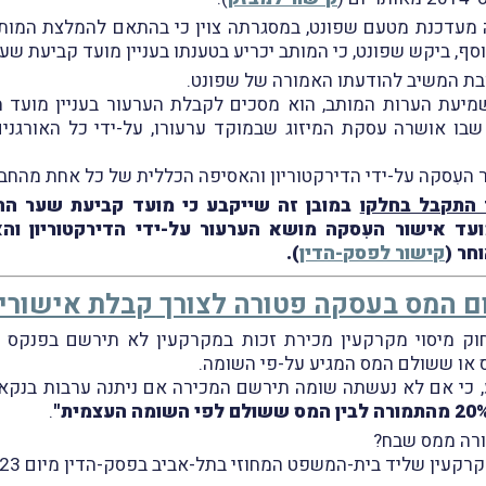
תקבלה הודעה מעדכנת מטעם שפונט, במסגרתה צוין כי בהתאם להמלצת המ
, ביקש שפונט, כי המותב יכריע בטענתו בעניין מועד קביעת שער
 שמיעת הערות המותב, הוא מסכים לקבלת הערעור בעניין מועד מ
בו אושרה עסקת המיזוג שבמוקד ערעורו, על-ידי כל האורגנים
ור העִסקה על-ידי הדירקטוריון והאסיפה הכללית של כל אחת מהחב
 התקבל בחלקו
במובן זה שייקבע כי מועד קביעת שער החלי
עד אישור העִסקה מושא הערעור על-ידי הדירקטוריון ו
חר (
קישור לפסק-הדין
).
 המס בעסקה פטורה לצורך קבלת אישורי 
, על-פי סעיף 16(א)(2) לחוק מיסוי מקרקעין מכירת זכות במקרקעין לא תירש
או ששולם המס המגיע על-פי השומה.
ע, כי אם לא נעשתה שומה תירשם המכירה אם ניתנה ערבות בנקא
.
ורה ממס שבח?
ן שליד בית-המשפט המחוזי בתל-אביב בפסק-הדין מיום 3.4.2023 בעניין