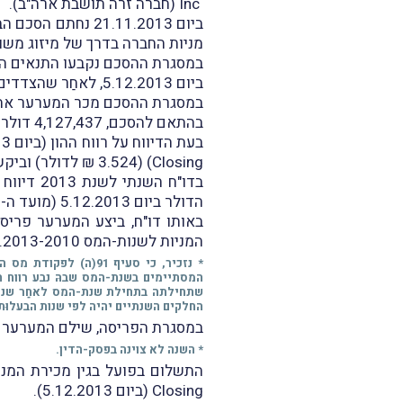
Inc
(חברה זרה תושבת ארה"ב).
ביום 21.11.2013 נחתם הסכם הבנות בין
מניות החברה בדרך של מיזוג משו
במסגרת ההסכם נקבעו התנאים הש
ביום 5.12.2013, לאחַר שהצדדים עמדו בתנאים השונים שנקבעו בהסכם, הושלמה העסקה (
במסגרת ההסכם מכר המערער את מ
בהתאם להסכם, 4,127,437 דולר שולמו למערער בדצמבר 2013, ותשלום יתרת התמורה (
בעת הדיווח על רווח ההו
ן (ביום 9.12.2013), דיווח
Closing) (3.524 ₪ לדולר) וביקש
בדו"ח ה
הדולר ביום 5.12.2013
(מועד ה-Closing).
באותו דו"ח, ביצע המערער פריסת מס ב
המניות לשנות-המס 2013-2010.
* נזכיר, כי
סעיף 91(ה) לפקודת
המסתיימים בשנת-המס שבהּ נבע רווח ה
שתחילתה בתחילת שנת-המס לאחַר שנת-
החלקים השנתיים יהיה לפי שנות הבעלוּת
במסגרת הפריסה, שילם המערער א
* השנה לא צוינה בפסק-הדין.
Closing (ביום 5.12.2013).