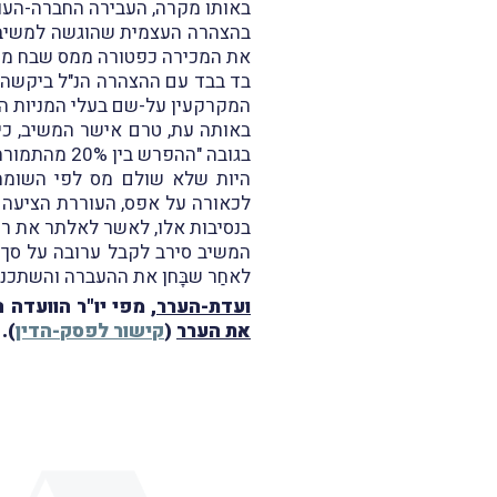
באותו מקרה, העבירה החברה-העוררת בחודש אוגוסט 2021 זכויות במקרקעי
​בהצהרה העצמית שהוגשה למשיב (
את המכירה כפטורה ממס שבח מכוח סעיף 71 לחוק ("העברת זכות במקרקעין 
בד בבד עם ההצהרה הנ"ל ביקשה 
המקרקעין על-שם בעלי המניות הנ
באותה עת, טרם אישר המשיב, כי
בגובה "ההפרש בין 20% מהתמורה לבין המס ששולם לפי השומה העצמית", כנדרש על-פי אותו סעיף 16(א)(2) לחוק מיסוי מקרקעין.
היות שלא שולם מס לפי השומה 
בנסיבות אלו, לאשר לאלתר את ר
לאחַר שבָּחן את ההעברה והשתכנע 
ועדת-הערר
, מפי יו"ר הוועדה
את הערר
(
קישור לפסק-הדין
).