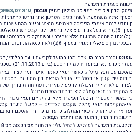
פרשנות כעמדת המערער.
פסק-הדין של בית-המשפט העליון בעניין
שבטון
(
ע"א 8958/07
)
עיף אינה משתמעת לשתי פנים, הפרשן אינו נדרש להתחקוֹת א
 ויודע לומר אימתי הפריסה כאמצעי מיצוע וביזור ההתעשרות הי
ברורה, כי היעדר הפניה לסעיף 91(ה) אינו השמטה שבטעות אלא אמירה שבשתיקה כי ה
החבה במס הנוסף היא לגבי הכנסה בעלת גוון סוציאלי המנויה ב
פונט
נסובה סביב השאלה, מהו המועד לקביעת שער החליפין, לצור
בהסכם עם תנאי מַתלה, כאשר תנאי כאמור
אינו דומה לצורך באי
רופוס של קטין או פסול דין או כל הוראת דין מסוג זה: הסכם
לצדדים לא הייתה היכולת להגיע לגמירות דעת חוזית בדרך של הצ
התקיים בו תנאי מַתלה הוא בבחינת הסכם מבוטל.
כי
כאשר הסכם יהיה בטל מעיקרו אלא בהתקיים תנאי מכוח הדין,
י-התקיימות תנאי מַתלה שקבעו הצדדים – למשל היעדר קבל
ד אי-התקיימות התנאי המַתלה; כי עד מועד זה ההסכם הוא בר
חישוב רווח ההון, המועד שבו נחתמה העִסקה.
יה לטענת המערער לפיה יש להחיל עליו את
חוזר מס הכנסה מס 19/2018 –
ו למוכר במועדים עתידיים
(
קישור לחוזר
), ה
גם שהחוזר פורסם 