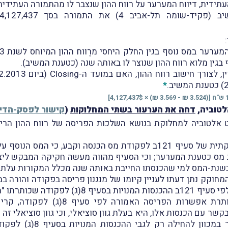
:
בגין מלוא רווח ההון שנוצר לו באותה שנה (כטענת המשיב).
*
× 4,127,437$]
לטוביה,
דחה את הערעור בשתי המחלוקות
(
קישור לפסק-הדין
 אלטוביה למחלוקת בנושא השלכות הפריסה של רווח ההון הרי
השופט בָּחן את ההיסטוריה החקיקתית של סעיף 121ב לפקודת מס הכנסה וקב
ס כטענת המערער; וכי הסעיף מהווה מעשה חקיקה המבקש ליצוֹר
בשנת-המס למי שהכנסתו החייבת באותה שנה מכלל המקורות עלתה
כי לצורך חישוב ההכנסה החייבת לפי סעיף 121ב ההכנס
נותרות ברות פריסה. לדבריו, הותרת אפשר
ר עם הכנסות אלו, היא בעלת גוון סוציאלי, וכי גוון סוציאלי ז
המחוקק נתן דעתו לפריסה ובח