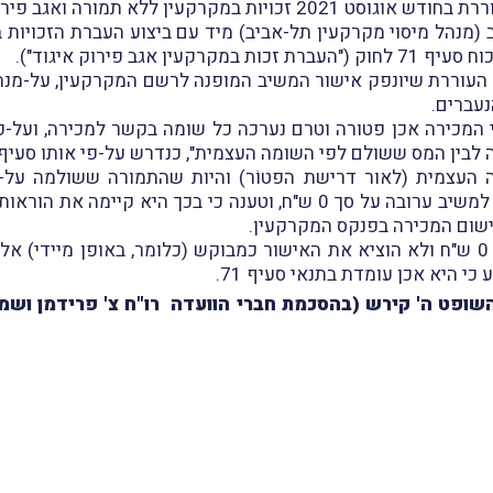
ן ללא תמורה ואגב פירוקה לבעלי מניותיה.
מנהל מיסוי מקרקעין תל-אביב) מיד עם ביצוע העברת הזכויות 
אגב פירוק איגוד").
העוררת שיונפק אישור המשיב המופנה לרשם המקרקעין, על-מנת 
עברים.
 המכירה אכן פטורה וטרם נערכה כל שומה בקשר למכירה, ועל-כ
העצמית (לאור דרישת הפטוֹר) והיות שהתמורה ששולמה על-י
ישום המכירה בפנקס המקרקעין.
כי היא אכן עומדת בתנאי סעיף 71.
 השופט ה' קירש (בהסכמת חברי הוועדה רו"ח צ' פרידמן וש