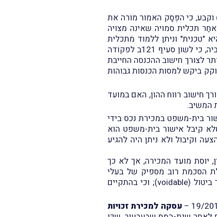
 וקבע, כי הפְּסָק האמור מורה את
חַר תכלית סמויה שאינה מצויה
א "טכנית" וניתן ללמוד מתכלית
הסעיף אימתי היא "מהותית"; (ג) סעיף 8(ג) הוא בעל צביון סוציאלי. בהמשך לכך קבע השופט אלטוביה, כי לשון סעיף 121ב לפקודה
פריסה שתותר לצורך חישוב ההכנסה החייבת
סעיף 8(ג) ולא הכנסה הונית, וכי המחוקק ביקש למסות הכנסות גבוהות
ך חישוב רווח ההון, האם במועד
שור בית-משפט במכירת נכס בידי
 שלא קיבל אישור בית-משפט הוא
עה וקיבול ולא ניתן היה להגיע
 יוסת מועד המכירה, אך לא כך
ת הסכמת רוב מספיק של בעלי
 ביט
ול (voidable); וכי
בהתקיים
עסקה למכירת זכויות
לאחַר שנת-המס שבערעור, שכּן