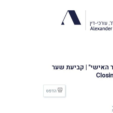
סים יופיעו ב"אזור האישי" | קביעת שער
הדפס