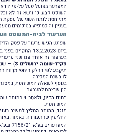
המערער בפועל פעל על-פי הוראות 
השופט קבע, כי
נושא זה לא נכל
בעניין זה כמופיע בסיכומים מטע
הערעור לבית-המשפט העל
שפונט הגיש ערעור על פסק-הדין 
ביום 13.2.2023 התקיים בפני בית-המשפט העליון (השופטים ד' מינץ, י' אלרון ו-י' כשר) דיון בערעור בעניין
בערעור זה אוחד עם שני ערעורים נוספ
פקיד-שומה ירושלים 3
) – שגם
תיקָבע לפי החלק היחסי מרֶווח הה
לו בשנת המכירה.
בנוסף לשאלה המשותפת, במסגר
הון שנצמח למערער.
בתום הדיון, ולאחַר שהמותב ש
המשותפת.
מנגד, המותב המליץ למשיב בעני
החליפין שהתעוררה, כאמור, באות
להוצאות. דיווחנו על כך במבזק מס' 2014 מאותו יו