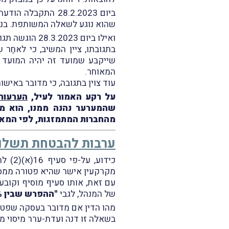
ביום 28.2.2023 ה
שהוא נוגע לשאלה המשותפת. בנוסף
ואילו ביום 28.3.2023 הוגשה תגובת המשיב להודעתו האמורה של שפונט.
בתגובתו, ציין המשיב, כי לאחַר
שייקבע שמועד זה יהיה המועד ש
המאוחר.
עוד צוין בתגובה, כי מדובר באיש
על רקע האמור לעיל,
הערעור
שהמערער נהנה ממנו, הוא מו
מהחברות המתמזגות, לפי המאו
ערבות להבטחת תשלום
כידוע
מקרקעין אישר שהיא פטורה ממס 
עם זאת, אותו סעיף מוסיף וקוב
של המנהל, לגבי
"ההפרש שבין 20% מהתמורה לבין המס ששולם לפי השומה העצמית"
מהו הדין אם מדובר בעסקה שפט
בשאלה זו דנה ועדת-ערר מיסוי מקרקעי