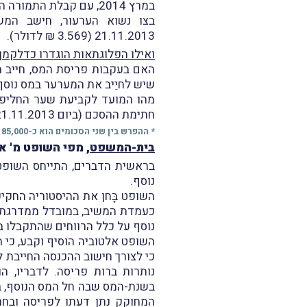
במרץ 2014, עם קבלת התמורה העתידית, דיווח המערער על רווח ההון שנצבר לו מהתמורה העתידית.
21.11.2013 (3.569 ₪ לדולר).
ואילו הפלוגתאות הוגדרו כדלקמן
שיש לחיֵיב את המערער במס נוסף 
חתימת ההסכם (ביום 21.11.2013) כטענת המשיב.
* ההפרש בין שני הסכומים הוא כ-185,000 ש"ח [(3.524 ₪ - 3.569 ₪)
בית-המשפט
, מפי השופט מ' א
בראשית הדברים, התייחס השופט
נוסף.
כעמדת המשיב, במובדל ממדרגת מ
נוסף על כלל הרווחים שהתקבלו 
בשנת-המס שבה חל המס הנוסף, בקש