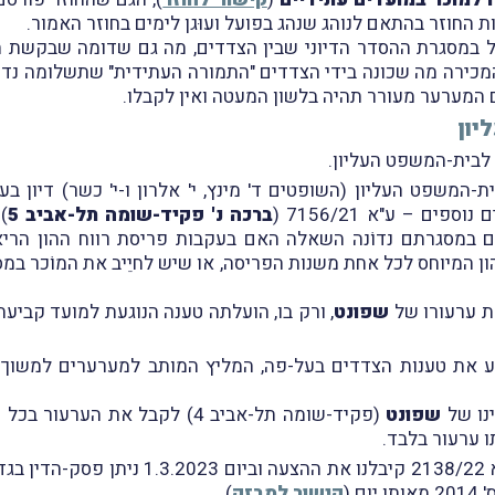
החוזר בהתאם לנוהג שנהג בפועל ועוּגן לימים בחוזר האמור.
ל במסגרת ההסדר הדיוני שבין הצדדים, מה גם שדומה שבקשת
ם המערער מעורר תהיה בלשון המעטה ואין לקבלו.
יון
לבית-המשפט העליון.
ים – ע"א 7156/21 (
ברכה נ' פקיד-שומה תל-אביב 5
) ו
 במסגרתם נדוֹנה השאלה האם בעקבות פריסת רווח ההון הריאל
ון המיוחס לכל אחת משנות הפריסה, או שיש לחיֵיב את המוֹכר במס 
ת ערעורו של
שפונט
, ורק בו, הועלתה טענה הנוגעת למועד קביעת
מע את טענות הצדדים בעל-פה, המליץ המותב למערערים למשוך 
ינו של
שפונט
(פקיד-שומה תל-אביב 4) לקבל את 
ו ערעור בלבד.
המערערים בע"א 7156/21 ובע"א 2138/22 קיבלנו
ם (
קישור למבזק
).