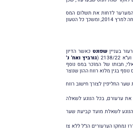
 המערער לדחות את תשלום המס
מתייחסת לנתח השני של עסקת המכירה מה שכונה בידי הצדדים "התמורה העתידית" שתשלומה נדחה למרץ 2014, ומשכך כל הטעון
שפונט
כאשר הדיון
ע"א 2138/22 (
גורביץ ואח' נ'
י, חבותו של המוֹכר במס נוסף
נוסף בגין מלוא רווח ההון שנוצר
 שער החליפין לצורך חישוב רווח
את ערעורם, בכל הנוגע לשאלה
הערעור בכל הנוגע לשאלת מועד קביעת שער
 את ההצעה וביום 1.3.2023 ניתן פסק-הדין בגדרו נמחקו הערעורים הנ"ל ללא צו