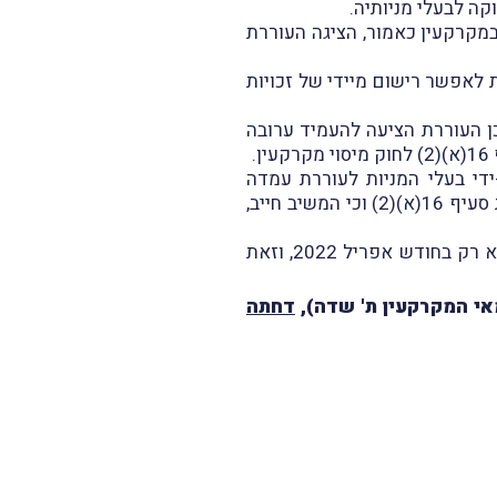
במקרקעין כאמור, הציגה העוררת
לאפשר רישום מיידי של זכויות
ן העוררת הציעה להעמיד ערובה
די בעלי המניות לעוררת עמדה
לכאורה על אפס, העוררת הציעה למשיב ערובה על סך 0 ש"ח, וטענה כי בכך היא קיימה את הוראות סעיף 16(א)(2) וכי המשיב חייב,
המשיב סירב לקבל ערובה על סך 0 ש"ח ולא הוציא את האישור כמבוקש (כלומר, באופן מיידי) אלא רק בחודש אפריל 2022, וזאת
מאי המקרקעין ת' שדה),
דחתה