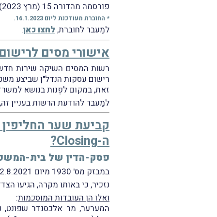
פורסמה מהדורה 15 (מרץ 2023)
* החוברת מעודכנת ליום 16.1.2023.
למַעבר לחוברת,
לחצו כאן
.
אישורי מסים לרישום ע
רשות המסים השיקה שירות חדש 
רישום עסקות הנדל"ן שביצע משנת 1983 ואילך בפנקסי רישום המקרקעין (טא
זאת, במקום לפְנות בנושא למשרדי
למַעבר להודעת הרשות בעניין זה,
קביעת שער החליפין ל
ה-Closing?
פסק-הדין של בית-המשפט
במבזק מס' 1930 מיום 2.8.2021 דיווחנו על פסק-הדין של בית-המשפט המחוזי בתל-אביב בעניין
נזכיר, כי באותו מקרה,
הגיעו הצדד
ואלו הן העוּבדות המוסכמות
:
המערער, מר אלכסנדר שפונט, נ