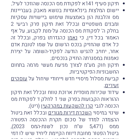
תיקון סעיף 141א לפקודת מס הכנסה שהוזכר לעיל;
יישום המלצות בינלאומיות בנושא מאבק בעבריינות
מס והלבנת הון באמצעות שימוש ביישויות עסקיות
ומבנים משפטיים ובכלל זאת תיקון פרק רביעי 2
בחלק ה' לפקודת מס הכנסה על-מנת לקבוע, על אף
האמור בכל דין, כי
נאמן
כהגדרתו בפרק, ובכלל זה
כל אדם שהחזיק בנכס הרשום על שמו לטובת אדם
אחר, יחויב להגיש הודעה לפקיד-השומה על יצירת
נאמנות במסגרתה החזיק בנכסים;
תיקון חוק מע"מ לצורך מניעת מעשי מרמה בתחום
החשבוניות הפיקטיביות;
קביעת מסלול מיסויי חדש וייחודי שיחול על
עוסקים
זעירים
;
עידוד שכירות מוסדית ארוכת טווח ובכלל זאת תיקון
ההוראות הקבועות בפרק שני 1 לחלק ד לפקודת מס
הכנסה לגבי
קרן להשקעות במקרקעין
(ריט);
שינוי במיסוי
השכרת דירות מגורים
ובכלל זאת ביטול
ההצמדה למדד של סכום תקרת ההכנסה הפטורה
ממס (5,471 ש"ח נכון לשנת-המס 2023),
ביטול הפטוֹר מחובת דיווח הקיימת ליחיד שיש לו דמי