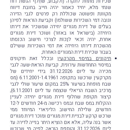
שכירות מתחת לתקרה (ולקבוע, שחֵלף הגשת דוח
שנתי מלא, יחיד כאמור יהיה חייב בחובת דיווח
מקוּונת ופשוטה שכוללת רק פרטים לגבי הדירה
וגובה דמי השכירות ששולמו) וקביעת הוראות לפיהן
בעלים של דירת מגורים יחידה שמשכיר את דירתו
היחידה (בישראל או באזור) ושוכר דירת מגורים
אחרת, יהיה זכאי לנַכּוֹת לצרכי חישוב הכנסתו
מהשכרת דירתו היחידה את דמי השכירות ששילם
בעבור שכירת דירת המגורים האחרת;
תיקונים במיסוי מקרקעין
ובכלל זאת תיקונים
במיסוי התחדשות עירונית, קביעת הוראת-שעה לגבי
מכירה עד ליום 31.12.2026 בידי יחידים של
מקרקעין שרכשו בתקופה 6.11.2001-1.4.1961 (מס
שבח מופחת בשיעור 25% במקום שיעור שולי לגבי
מַרכיב השבח הריאלי שנצמח עד ליום 6.11.2001),
קיצור תקופת שחלוּף דירת מגורים יחידה לעניין
ההקלוֹת במס שבח ובמס רכישה מ-24 חודשים ל-12
חודשים, שלילת החישוב הליניארי המיוחד ממי
שרכש קרקע לבניית דירת מגורים ומוֹכר דירת מגורים
אשר בנה עליה, אלא אם הוציא היתר בנייה לדירה עד
ליום 31.12.2026 והוספת הוראה לפיה מי שרוכש