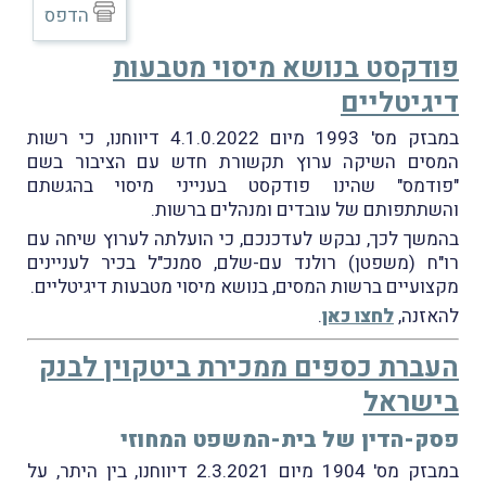
הדפס
פודקסט בנושא מיסוי מטבעות
דיגיטליים
במבזק מס' 1993 מיום 4.1.0.2022 דיווחנו, כי רשות
המסים השיקה ערוץ תקשורת חדש עם הציבור בשם
"פודמס" שהינו פודקסט בענייני מיסוי בהגשתם
והשתתפותם של עובדים ומנהלים ברשות.
בהמשך לכך, נבקש לעדכנכם, כי הועלתה לערוץ שיחה עם
רו"ח (משפטן) רולנד עם-שלם, סמנכ"ל בכיר לעניינים
מקצועיים ברשות המסים, בנושא מיסוי מטבעות דיגיטליים.
להאזנה,
לחצו כאן
.
העברת כספים ממכירת ביטקוין לבנק
בישראל
פסק-הדין של בית-המשפט המחוזי
במבזק מס' 1904 מיום 2.3.2021 דיווחנו, בין היתר, על