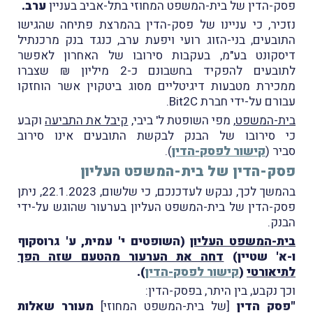
פסק-הדין של בית-המשפט המחוזי בתל-אביב בעניין
ערב.
נזכיר, כי עניינו של פסק-הדין בהמרצת פתיחה שהגישו
התובעים, בני-הזוג רועי ויפעת ערב, כנגד בנק מרכנתיל
דיסקונט בע"מ, בעקבות סירובו של האחרון לאפשר
לתובעים להפקיד בחשבונם כ-2 מיליון ₪ שצברו
ממכירת מטבעות דיגיטליים מסוג ביטקוין אשר הוחזקו
עבורם על-ידי חברת Bit2C.
בית-המשפט
, מפי השופטת ל' ביבי,
קיבל את התביעה
וקבע
כי סירובו של הבנק לבקשת התובעים אינו סירוב
סביר (
קישור לפסק-הדין
).
פסק-הדין של בית-המשפט העליון
בהמשך לכך, נבקש לעדכנכם, כי שלשום, 22.1.2023, ניתן
פסק-הדין של בית-המשפט העליון בערעור שהוגש על-ידי
הבנק.
בית-המשפט העליון
(השופטים י' עמית, ע' גרוסקוף
ו-א' שטיין)
דחה את הערעור מהטעם שזה הפך
לתיאורטי
(
קישור לפסק-הדין
).
וכך נקבע, בין היתר, בפסק-הדין:
"פסק הדין
[של בית-המשפט המחוזי]
מעורר שאלות