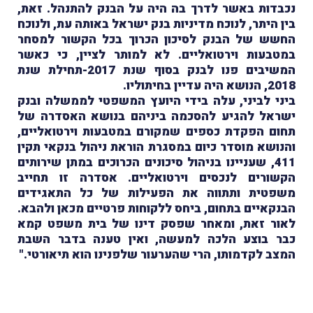
נכבדות באשר לדרך בה היה על הבנק להתנהל. זאת,
בין היתר, לנוכח מדיניות בנק ישראל באותה עת, ולנוכח
החשש של הבנק לסיכון הכרוך בכל הקשור למסחר
במטבעות וירטואליים. לא למותר לציין, כי כאשר
המשיבים פנו לבנק בסוף שנת 2017-תחילת שנת
2018, הנושא היה עדיין בחיתוליו.
ביני לביני, עלה בידי היועץ המשפטי לממשלה ובנק
ישראל להגיע להסכמה ביניהם בנושא האסדרה של
תחום הפקדת כספים שמקורם במטבעות וירטואליים,
והנושא מוסדר כיום במסגרת הוראת ניהול בנקאי תקין
411, שעניינו בניהול סיכונים הכרוכים במתן שירותים
הקשורים לנכסים וירטואליים. אסדרה זו תחייב
משפטית ותתווה את הפעילות של כל התאגידים
הבנקאיים בתחום, ביחס ללקוחות פרטיים מכאן ולהבא.
לאור זאת, ומאחר שפסק דינו של בית משפט קמא
כבר בוצע הלכה למעשה, ואין טענה בדבר השבת
המצב לקדמותו, הרי שהערעור שלפנינו הוא תיאורטי."