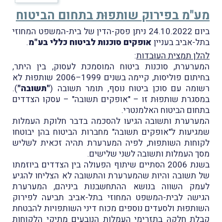
מע"מ בפירוק שותפוּת בתחום הביטוח
ביום 24.10.2022 ניתן פסק-הדין של בית-המשפט המחוזי
בתל-אביב בעניין
אופקים סוכנות לביטוח כללי בע"מ
.
להלן תמצית העוּבדות
:
המערערת, סוכנות ביטוח המוסמכת לעסוק, בין היתר,
בחיתום פוליסות, קיימה בשנים 1999–2006 שותפוּת לא
רשומה עם סוכן ביטוח נוסף, תומר תשובה (
"תשובה"
).
במסגרת שותפוּת זו – "אופקים תשובה" – עסקו הצדדים
בתחום הביטוח האלמנטרי.
המערערת ותשובה הגיעו להסכמה בדבר חלוקת העמלות
שמגיעות ל"אופקים תשובה" מחברות הביטוח בהן יבוטחו
לקוחות השותפוּת, לפיה המערערת תהיה זכאית לשליש
מסך העמלות ותשובה לשני שלישים.
בשנת 2006 הסתיים שיתוף הפעולה בין הצדדים ביוזמתו
של תשובה והיות שהמערערת והתשובה לא הצליחו להגיע
לעמק השווה בנושא ההתחשבנות ביניהם, המערערת
הגישה לבית-המשפט המחוזי בתל-אביב תביעה לפירוק
השותפוּת ולסעדים נוספים מכוח דיני השותפויות להבטחת
קבלת חלקהּ בתזרימי העמלות הנובעים מתיקי הלקוחות