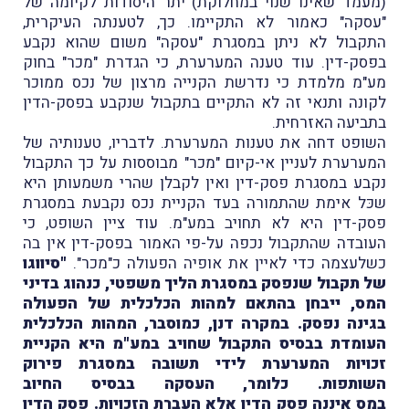
(מעמד שאינו שנוי במחלוקת) יתר היסודות לקיומה של
"עסקה" כאמור לא התקיימו. כך, לטענתה העיקרית,
התקבול לא ניתן במסגרת "עסקה" משום שהוא נקבע
בפסק-דין. עוד טענה המערערת, כי הגדרת "מכר" בחוק
מע"מ מלמדת כי נדרשת הקנייה מרצון של נכס ממוכר
לקונה ותנאי זה לא התקיים בתקבול שנקבע בפסק-הדין
בתביעה האזרחית.
השופט דחה את טענות המערערת. לדבריו, טענותיה של
המערערת לעניין אי-קיום "מכר" מבוססות על כך התקבול
נקבע במסגרת פסק-דין ואין לקבלן שהרי משמעותן היא
שכּל אימת שהתמורה בעד הקניית נכס נקבעת במסגרת
פסק-דין היא לא תחויב במע"מ. עוד ציין השופט, כי
העובדה שהתקבול נכפה על-פי האמור בפסק-דין אין בה
כשלעצמה כדי לאיין את אופיה הפעולה כ"מכר".
"סיווגו
של תקבול שנפסק במסגרת הליך משפטי, כנהוג בדיני
המס, ייבחן בהתאם למהות הכלכלית של הפעולה
בגינה נפסק. במקרה דנן, כמוסבר, המהות הכלכלית
העומדת בבסיס התקבול שחויב במע"מ היא הקניית
זכויות המערערת לידי תשובה במסגרת פירוק
השותפות. כלומר, העסקה בבסיס החיוב
במס
איננה
פסק הדין אלא העברת הזכויות. פסק הדין