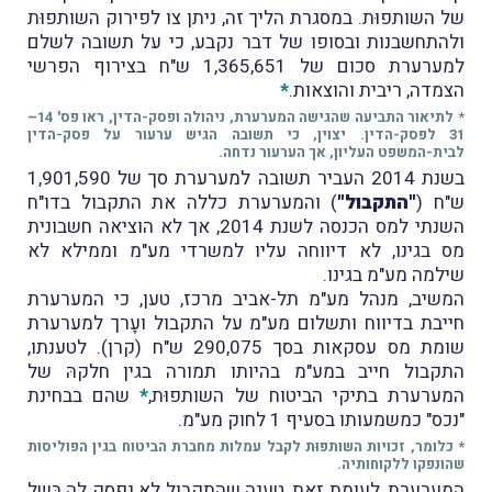
של השותפוּת. במסגרת הליך זה, ניתן צו לפירוק השותפוּת
ולהתחשבנות ובסופו של דבר נקבע, כי על תשובה לשלם
למערערת סכום של 1,365,651 ש"ח בצירוף הפרשי
הצמדה, ריבית והוצאות.
*
* לתיאור התביעה שהגישה המערערת, ניהולה ופסק-הדין, ראו פס' 14–
31 לפסק-הדין. יצוין, כי תשובה הגיש ערעור על פסק-הדין
לבית-המשפט העליון, אך הערעור נדחה.
בשנת 2014 העביר תשובה למערערת סך של 1,901,590
ש"ח (
"התקבול"
) והמערערת כללה את התקבול בדו"ח
השנתי למס הכנסה לשנת 2014, אך לא הוציאה חשבונית
מס בגינו, לא דיווחה עליו למשרדי מע"מ וממילא לא
שילמה מע"מ בגינו.
המשיב, מנהל מע"מ תל-אביב מרכז, טען, כי המערערת
חייבת בדיווח ותשלום מע"מ על התקבול ועָרך למערערת
שומת מס עסקאות בסך 290,075 ש"ח (קרן). לטענתו,
התקבול חייב במע"מ בהיותו תמורה בגין חלקהּ של
המערערת בתיקי הביטוח של השותפוּת,
*
שהם בבחינת
"נכס" כמשמעותו בסעיף 1 לחוק מע"מ.
* כלומר, זכויות השותפוּת לקבל עמלות מחברת הביטוח בגין הפוליסות
שהונפקו ללקוחותיה.
המערערת, לעומת זאת, טענה שהתקבול לא נפסק לה בְּשל