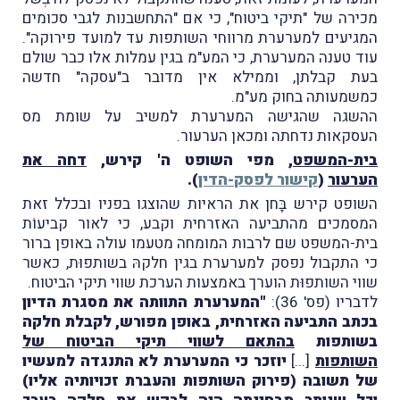
מכירה של "תיקי ביטוח", כי אם "התחשבנות לגבי סכומים
המגיעים למערערת מרווחי השותפות עד למועד פירוקה".
עוד טענה המערערת, כי המע"מ בגין עמלות אלו כבר שולם
בעת קבלתן, וממילא אין מדובר ב"עסקה" חדשה
כמשמעותה בחוק מע"מ.
ההשגה שהגישה המערערת למשיב על שומת מס
העסקאות נדחתה ומכאן הערעור.
בית-המשפט
, מפי השופט ה' קירש,
דחה את
הערעור
(
קישור לפסק-הדין
).
השופט קירש בָּחן את הראיות שהוצגו בפניו ובכלל זאת
המסמכים מהתביעה האזרחית וקבע, כי לאור קביעוֹת
בית-המשפט שם לרבות המומחה מטעמו עולה באופן ברור
כי התקבול נפסק למערערת בגין חלקהּ בשותפוּת, כאשר
שווי השותפוּת הוערך באמצעות הערכת שווי תיקי הביטוח.
לדבריו (פס' 36):
"המערערת התוותה את מסגרת הדיון
בכתב התביעה האזרחית, באופן מפורש, לקבלת חלקה
בשותפות
בהתאם לשווי תיקי הביטוח של
השותפות
[...]
יוזכר כי המערערת לא התנגדה למעשיו
של תשובה (פירוק השותפות והעברת זכויותיה אליו)