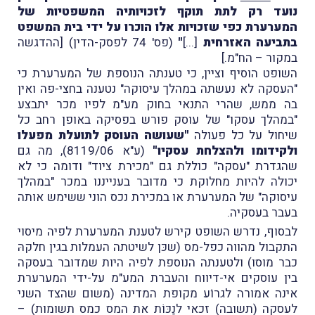
נועד רק לתת תוקף לזכויותיה המשפטיות של
המערערת כפי שזכויות אלו הוכרו על ידי בית המשפט
בתביעה האזרחית
[...]
"
(פס' 74 לפסק-הדין) [ההדגשה
במקור – הח"מ.]
השופט הוסיף וציין, כי טענתה הנוספת של המערערת כי
"העסקה לא נעשתה במהלך עיסוקה" נטענה בחצי-פה ואין
בה ממש, שהרי התנאי בחוק מע"מ לפיו מכר יתבצע
"במהלך עסקו" של עוסק פורש בפסיקה באופן רחב כל
שיחול על כל פעולה
"שעושה העוסק לתועלת מפעלו
ולקידומו ולהצלחת עסקיו"
(ע"א 8119/06), מה גם
שהגדרת "עסקה" כוללת גם "מכירת ציוד" ודומה כי לא
יכולה להיות מחלוקת כי מדובר בענייננו במכר "במהלך
עיסוקה" של המערערת או במכירת נכס הוני ששימש אותה
בעבר בעסקיה.
לבסוף, נדרש השופט קירש לטענת המערערת לפיה מיסוי
התקבול מהווה כפל-מס (שכּן לשיטתה העמלות בגין חלקהּ
כבר מוסו) ולטענתה הנוספת לפיה היות שמדובר בעסקה
בין עוסקים אי-דיווח והעברת המע"מ על-ידי המערערת
אינה אמורה לגרוֹע מקופת המדינה (משום שהצד השני
לעסקה (תשובה) זכאי לנַכּוֹת את המס כמס תשומות) –