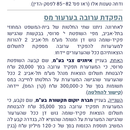
ודחה טענות אלו (ראו פס' 82–85 לפסק-הדין).
הפקדת ערובה בערעור מס
לאחרונה ניתנו שתי החלטות של בית-המשפט המחוזי
בתל-אביב, מפי השופטת י' סרוסי, בבקשות שהגישו
פקיד-שומה גוש דן ומנהל מע"מ תל-אביב 2 להורוֹת
למערערות להפקיד ערובה מספקת לתשלום
הוצאותיהם ככל שהערעורים יידחו.
האחת
, בעניין
איתנים צבי בע"מ
, שם קבעה השופטת
סרוסי, כי המערערת תפקיד ערובה בסך 20,000 ש"ח
להבטחת תשלום הוצאות מנהל מע"מ תל-אביב 2 ככל
שהערעור שהגישה המערערת על החלטתו לחייבהּ במס
תשומות בסך של כ-300,000 ש"ח (קרן המס), יידחה
(
קישור להחלטה
).
השנייה
, בעניין
חברת יוקום תקשורת
בע"מ
, שם נקבע, כי
המערערת תפקיד ערובה בסך 35,000 ש"ח להבטחת
תשלום הוצאות פקיד-שומה גוש דן ככל שהערעור
שהגישה המערערת על השומה שהוציא לה, בגדרהּ קבע לה
המשיב תוספת הכנסות בסך של כ-120 מיליון ש"ח (בגין