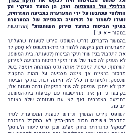
וכל שנותר מבחינתה היה לבקש את
חלקה בערך
הכלכלי של השותפות
. ואכן, הן הסעד העיקרי והן
החלופי שנתבעו על ידי המערערת בתביעה האזרחית,
נועדו לשמור על
זכויותיה הכספיות
של המערערת
בתיקי הביטוח במועד פירוק השותפות"
[ההדגשות
במקור – א' ש'.]
בהמשך הדברים, נדרש השופט קירש לטענות שהעלתה
המערערת מהן ביקשה ללמוד כי בית-המשפט לא פָּסק לה
את התקבול בגין שווי תיקי הביטוח (לטענתה, בית-המשפט
לא העניק לה סעד של שווי תיקי הביטוח בתביעה לפירוק
השיתוף; שיטת המכפיל אותה נקט המומחה אומצה בְּשל
מחסור בראיות אך איננה מצביעה על מהות התקבול
שנפסק; ולמערערת כלל לא הייתה זכות בתיקי הביטוח
ולכן לא ייתכן שנפסק לה שווי התיקים) ודחה טענות אלו,
בקובעו כי הן אינן מתיישבות עם קביעוֹת בית-המשפט
בתביעה האזרחית ואף לא עם טענותיה שלהּ באותה
תביעה.
השופט קירש המשיך ונדרש לטענת המערערת לפיה
התקבול ששולם מכוח פסק-הדין לא התקבל במסגרת
"עסקה" כהגדרתה בחוק מע"מ, שכּן פרט ליסוֹד ה"עוסק"