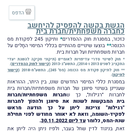
הדפס
הגשת בקשה להפסיק להיחשב
כחברה משפחתית/חברת בית
כזכור, במסגרת חוק ההסדרים
*
ותיקון 245 לפקודת מס
הכנסה
**
בוצעו שינויים מהותיים בכללי המיסוי החָלים על
חברות משפחתיות ועל חברות בית.
* חוק לשינוי סדרי עדיפויות לאומיים (תיקוני חקיקה להשגת יעדי
התקציב לשנים 2013 ו-2014), התשע"ג-2013 (
קישור לחוק ההסדרים
).
** חוק לתיקון פקודת מס הכנסה (מס' 245), התשע"ח-2018 (
קישור
לתיקון
).
במסגרת כללי המיסוי החדשים שונו, בין היתר, ההוראות
שעניינן בשינוי סיוּוגן של חברות משפחתיות/חברות בית
לחברות "רגילות", כך ש
חברות משפחתיות/חברות
בית המבקשות לשנות את סיוּוגן ולהפוֹך לחברות
"רגילות" צריכות ליתן על כך הודעה מראש
לפקיד-השומה, וזאת לא יאוחר מחודש לפני תחילת
שנת-המס, כלומר
עד ליום 30.11.2022
.
זאת, בניגוד לדין שחל בעבר, ולפיו ניתן היה ליתן את