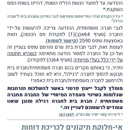
ההודעה עד למועד הגשת הדו"ח השנתי, דהיינו בשנת-המס
העוקבת.
*
* הדין הקודם נעדר התייחסות מפורשת לגבי הפיכה מחברת בית ל"חברה
רגילה".
לגבי חברה משפחתית, ההודעה צריכה להיעשות על-ידי
החברה (סעיף 64א(ב)(1) לפקודת מס הכנסה), וזאת
באמצעות טופס 2590 (
קישור לטופס
).
לעומת זאת, לגבי חברת בית טרם פורסם טופס בעניין זה
ועל-כן על החברה למסור הודעה מתאימה
כשהיא חתומה
על-ידי כלל בעלי מניותיה
(סעיף 64(ה) לפקודה).
נזכיר, כי באותם מקרים בהם חברה משפחתית/חברת בית
תבקש להפוֹך לחברה "רגילה", היא לא תוכל בעתיד לשוב
ולהיחשב לחברה משפחתית/חברת בית כאמור!
מומלץ לקבל ייעוץ פרטני באשר להשלכות הנרחבות
שגלומות בשינוי מעמדה המיסויי של החברה מחברה
משפחתית / חברת בית לחברה רגילה ומובן שאנו
עומדים לרשותכם לעניין זה.
*
*
ליצירת קשר ישיר עם הח"מ,
לחצו כא
ן
.
אי-חלוקת תיקוֹנים לכריכת דוחות