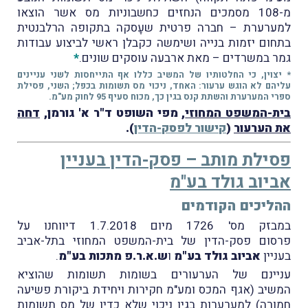
מ-108 מסמכים הנחזים כחשבוניות מס אשר הוצאו
למערערת – חברה פרטית שעָסקה בתקופה הרלבנטית
בתחום יזמות בנייה ושימשה כקבלן ראשי לביצוע עבודות
גמר במשרדים – מאת ארבעה עוסקים שונים.
*
* יצוין, כי החלטותיו של המשיב כללו אף התייחסות לשני עניינים
עליהם לא הוגש ערעור: האחד, ניכוי מס תשומות בכפל; השני, פסילת
ספרי המערערת והשתת קנס בגין כך, מכוח סעיף 95 לחוק מע"מ.
בית-המשפט המחוזי
, מפי השופט ד"ר א' גורמן,
דחה
את הערעור
(
קישור לפסק-הדין
).
פסילת מותב – פסק-הדין בעניין
אביוב גולד בע"מ
ההליכים הקודמים
במבזק מס' 1726 מיום 1.7.2018 דיווחנו על
פרסום פסק-הדין של בית-המשפט המחוזי בתל-אביב
בעניין
אביוב גולד בע"מ
ו
ש.א.ר.פ מתכות בע"מ
.
עניינם של הערעורים בשומות תשומות שהוציא
המשיב (אגף המכס ומע"מ חקירות ויחידת ביקורת פשיעה
חמורה) למערערות בגין ניכוי שלא כדין של מס תשומות