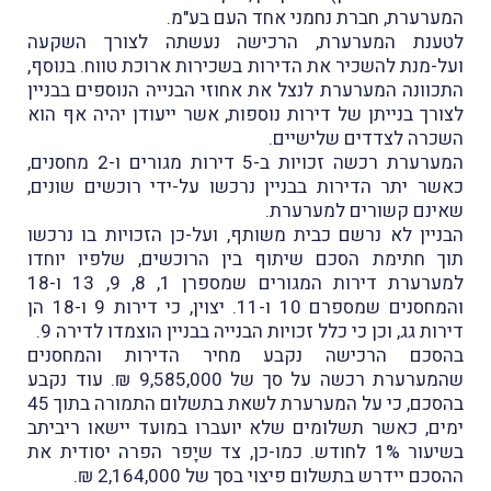
המערערת, חברת נחמני אחד העם בע"מ.
לטענת המערערת, הרכישה נעשתה לצורך השקעה
ועל-מנת להשכיר את הדירות בשכירות ארוכת טווח. בנוסף,
התכוונה המערערת לנצל את אחוזי הבנייה הנוספים בבניין
לצורך בנייתן של דירות נוספות, אשר ייעודן יהיה אף הוא
השכרה לצדדים שלישיים.
המערערת רכשה זכויות ב-5 דירות מגורים ו-2 מחסנים,
כאשר יתר הדירות בבניין נרכשו על-ידי רוכשים שונים,
שאינם קשורים למערערת.
הבניין לא נרשם כבית משותף, ועל-כן הזכויות בו נרכשו
תוך חתימת הסכם שיתוף בין הרוכשים, שלפיו יוחדו
למערערת דירות המגורים שמספרן 1, 8, 9, 13 ו-18
והמחסנים שמספרם 10 ו-11. יצוין, כי דירות 9 ו-18 הן
דירות גג, וכן כי כלל זכויות הבנייה בבניין הוצמדו לדירה 9.
בהסכם הרכישה נקבע מחיר הדירות והמחסנים
שהמערערת רכשה על סך של 9,585,000 ₪. עוד נקבע
בהסכם, כי על המערערת לשאת בתשלום התמורה בתוך 45
ימים, כאשר תשלומים שלא יועברו במועד יישאו ריביתב
בשיעור 1% לחודש. כמו-כן, צד שיָפר הפרה יסודית את
ההסכם יידרש בתשלום פיצוי בסך של 2,164,000 ₪.