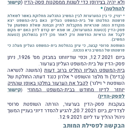
ולא יהיה בצירופן כדי לשנות ממסקנות פסק-הדין
(
קישור
להחלטה
).
*
* יצוין, כי בין המערערות לבין המשיב התגלעה מחלוקת באשר לשאלת
פרשנות החלטתו של בית-המשפט העליון: האם בית-המשפט יצא
מנקודת הנחה שהראיות מתקבלות לתיק ונבחנת שאלת השפעתן על
פסק-הדין (כטענת המערערות), או שמא יש קודם לדון האם יש מקום
לקבל את הראיות החדשות ורק לאחר מכן לדון בהשלכתן (כטענת
המשיב).
השופטת סרוסי קבעה, כי עיון בהחלטת בית-המשפט העליון מעלה כי
פרשנותו של המשיב היא הנכונה.
ביום 12.7.2021, וכפי שדיווחנו במבזק מס' 1926, ניתן
פסק-הדין של בית-המשפט העליון בערעור.
בית-המשפט העליון החליט ברוב דעות
(המשנה לנשיאה
(בדימ') ח' מלצר והשופט י' אלרון כנגד דעתה החולקת של
השופטת י' וילנר)
לקבל את הערעור בחלקו באופן שהתיק
יוחזר לדיון מחוּדש בבית-המשפט המחוזי
קישור
(
לפסק-הדין
).
בעקבות פסק-הדין בערעור, הורתה השופטת סרוסי
לצדדים, ביום 20.7.2021, להגיע להסדר דיוני בעניין המשך
ניהול ההליך עד ליום 12.9.2021.
הבקשה לפסילת המותב