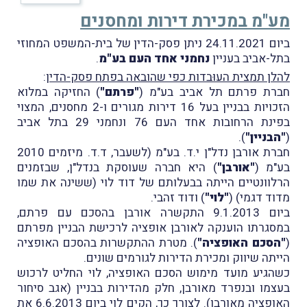
מע"מ במכירת דירות ומחסנים
ביום 24.11.2021 ניתן פסק-הדין של בית-המשפט המחוזי
בתל-אביב בעניין
נחמני אחד העם בע"מ
.
להלן תמצית העוּבדות כפי שהובאה בפתח פסק-הדין
:
חברת פרתם תל אביב בע"מ (
"פרתם"
) החזיקה במלוא
הזכויות בבניין בעל 16 דירות מגורים ו-2 מחסנים, המצוי
בפינת הרחובות אחד העם 76 ונחמני 29 בתל אביב
(
"הבניין"
).
חברת אורבן נדל"ן י.ד. בע"מ (לשעבר, ד.ד. מיזמים 2010
בע"מ (
"אורבן"
) היא חברה שעוסקת בנדל"ן, שבזמנים
הרלוונטיים הייתה בבעלותם של דוד לוי (ששינה את שמו
מדוד דגמי) (
"לוי"
) ודוד זהבי.
ביום 9.1.2013 התקשרה אורבן בהסכם עם פרתם,
במסגרתו הוענקה לאורבן אופציה לרכישת הבניין מפרתם
(
"הסכם האופציה"
). מטרת ההתקשרות בהסכם האופציה
הייתה שיווק ומכירת הדירות לגורמים שונים.
כשהגיע מועד מימוש הסכם האופציה, לוי החליט לרכוש
בעצמו ובנפרד מאורבן, חלק מהדירות בבניין (אגב סיחור
האופציה מאורבן). לצורך כך, הקים לוי ביום 6.6.2013 את