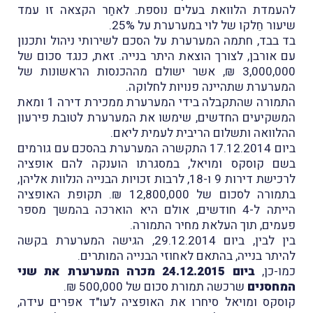
להעמדת הלוואת בעלים נוספת. לאחַר הקצאה זו עמד
שיעור חֵלקו של לוי במערערת על 25%.
בד בבד, חתמה המערערת על הסכם לשירותי ניהול ותכנון
עם אורבן, לצורך הוצאת היתר בנייה. זאת, כנגד סכום של
3,000,000 ₪, אשר ישולם מההכנסות הראשונות של
המערערת שתהיינה פנויות לחלוקה.
התמורה שהתקבלה בידי המערערת ממכירת דירה 1 ומאת
המשקיעים החדשים, שימשו את המערערת לטובת פירעון
ההלוואה ותשלום הריבית לעמית ליאם.
ביום 17.12.2014 התקשרה המערערת בהסכם עם גורמים
בשם קוסקס ומויאל, במסגרתו הוענקה להם אופציה
לרכישת דירות 9 ו-18, לרבות זכויות הבנייה הנלוות אליהן,
בתמורה לסכום של 12,800,000 ₪. תקופת האופציה
הייתה ל-4 חודשים, אולם היא הוארכה בהמשך מספר
פעמים, תוך העלאת מחיר התמורה.
בין לבין, ביום 29.12.2014, הגישה המערערת בקשה
להיתר בנייה, בהתאם לאחוזי הבנייה המותרים.
כמו-כן,
ביום 24.12.2015 מכרה המערערת את שני
המחסנים
שרכשה תמורת סכום של 500,000 ₪.
קוסקס ומויאל סיחרו את האופציה לעו"ד אפרים עידה,