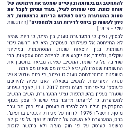
להתחשב גם בכוונתה ובקשיים שמנעו את מימושה של
אותה כוונה. כפי שפורט לעיל, בעוד שניתן לקבל את
טענת המערערת ביחס לשלוש הדירות הראשונות, לא
ניתן לעשות כן ביחס לדירות הגג ולמחסנים"
[ההדגשות
שלי – א' ש'.]
לבסוף, נציין, כי המערערת טענה, בין היתר, כי היות שהיא
לא התייחסה אל פעילותה כעסקית, היא לא דרשה ניכוי
תשומות בגין הוצאות שונות, המסתכמות במיליוני
שקלים; ולפיכך, אם ייקָבע שיש לחייבהּ במס עסקאות, הרי
שחיובה על-פי שומת המשיב, שאינה מביאה בחשבון את
התשומות שנוצרו לה, יביא לגביית מס שאינו מס אמת.
השופטת סרוסי דחתה טענה זו וציינה, כי ביום 29.8.2016
פנתה המערערת למשיב בשאלה האם עליה להירשם
כ"עוסק" על-פי חוק מע"מ וביום 11.1.2017, לאחַר שימוע
שנערך בעניין בהשתתפות נציגי המערערת, השיב המשיב
למערערת, כי "לדעתנו מדובר במי שיש לו עסק בענף
המקרקעין ועליו היה להירשם כעוסק ע"פ חוק מס ערך
מוסף, התשל"ו 1975 ולדווח על מכירת הנכסים בהתאם".
ברם, המערערת לא השיגה על החלטה זו ואף על פי כן לא
נרשמה כעוסק על פי חוק מע"מ ולא ביקשה לנַכּוֹת