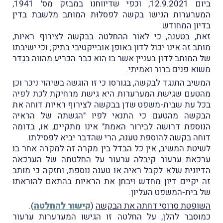
ביום 12.9.2021, וכפי שדיווחנו במבזק מס' 1941,
המערערות הגישו בקשה לפסלוּת המותב מלשבת בדין
בדיון המחודש.
זאת, בטענה, כי לאור ההחלטה בבקשה לצירוף ראיות,
מותב זה אינו יכול לדון באופן אובייקטיבי בתיק; וכי ישיבתו
של המותב לדון בעניין אשר בו הוא כבר הכריע מהווה בגֶדר
משוא פנים ברור ואמיתי.
המשיב התנגד לבקשה, בגורסו כי זו הוגשה בשיהוי ניכר וכן
מהטעם שגישת המערערות היא גישת מרחיקת לכת לפיה
בכל עת שבית-משפט שדן בבקשה לצירוף ראיות דוחה את
הבקשה מהטעם כי התנאי לפיו "הגשתה של הראיה
הנוספת דרושה לבירור האמת" אינו מתקיים, או, בדומה
דוחה בקשה להוספת טענה, הרי שהדבר יביא לפסילתו.
לשיטת המשיב, אין כל הבדל בין מקרה זה למקרה אחר בו
ערכאת ערעור קיבלה ערעור על החלטתה של הערכאה
הדיונית שלא לקבל ראיה או טענה נוספת; וחזקה כי מותב
זה יקיים דיון מחדש ויבחן את הראיות בהתאם להוראתו
של בית-המשפט העליון.
השופטת סרוסי דחתה את הבקשה
(
קישור להחלטה
).
כמוסבר להלן, על החלטה זו הגישו המערערות ערעור