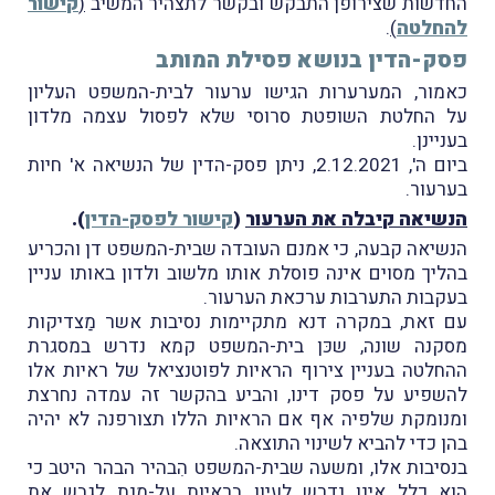
החדשות שצירופן התבקש ובקשר לתצהיר המשיב
(
קישור
להחלטה
)
.
פסק-הדין בנושא פסילת המותב
כאמור, המערערות הגישו ערעור לבית-המשפט העליון
על החלטת השופטת סרוסי שלא לפסול עצמה מלדון
בעניינן.
ביום ה', 2.12.2021, ניתן פסק-הדין של הנשיאה א' חיות
בערעור.
הנשיאה קיבלה את הערעור
(
קישור לפסק-הדין
).
הנשיאה קבעה, כי אמנם העובדה שבית-המשפט דן והכריע
בהליך מסוים אינה פוסלת אותו מלשוב ולדון באותו עניין
בעקבות התערבות ערכאת הערעור.
עם זאת, במקרה דנא מתקיימות נסיבות אשר מַצדיקות
מסקנה שונה, שכּן בית-המשפט קמא נדרש במסגרת
ההחלטה בעניין צירוף הראיות לפוטנציאל של ראיות אלו
להשפיע על פסק דינו, והביע בהקשר זה עמדה נחרצת
ומנומקת שלפיה אף אם הראיות הללו תצורפנה לא יהיה
בהן כדי להביא לשינוי התוצאה.
בנסיבות אלו, ומשעה שבית-המשפט הִבהיר הבהר היטב כי
הוא כלל אינו נדרש לעיון בראיות על-מנת לגבש את