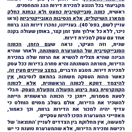
מקביעתי בכל הנוגע למכירת דירות הגג והמחסנים.
ראשית,
כוונה סובייקטיבית כמעט ולא נבחנת כחלק
ממארג השיקולים
,
אלא הנסיבות האובייקטיביות
(וראו
עניין לשם, בפס' 40). בענייננו, נמכרו דירות הגג ברווח
ניכר, ללא כל אילוץ ותוך זמן קצר, באופן שעולה בקנה
אחד עם עסק למכירת דירות.
שנית, וזה העיקר, נראה ש
עם הזמן
,
הכוונה
הסובייקטיבית של המערערת השתנתה
, ולאחר שהיא
הבינה שהיא תצליח להשיא את הרווח שלה במכירת
הדירות, מטרתה השתנתה והיא סחרה בדירות ככל עסק
למכירת דירות. מטבע הדברים,
במצב עניינים מעין זה
,
כאשר מהות העסקה משתנה בהתאם לנסיבות,
אין
להיצמד דווקא לכוונה הראשונית
,
אלא לכוונה
הקונקרטית בעת ביצוע הפעולה והפעלת העסק
. מבלי
לטעת מסמרות, ייתכן כי הכוונה הראשונית הייתה
להשכיר את הדירות, אולם בשלב מסוים הוחלט כי
עדיף יהיה למכור את הדירות ברווח, וכך כאמור,
מאפייני המערערת הפכו להיות עסקיים.
למעשה, אין מחלוקת בין הצדדים לעניין 'התוצאה' של
רכישת ומכירת הדירות, אלא שהמערערת טוענת כי יש