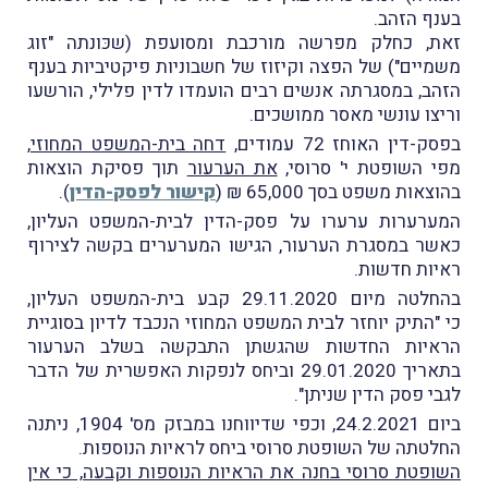
בענף הזהב.
זאת, כחלק מפרשה מורכבת ומסועפת (שכּונתה "זוג
משמיים") של הפצה וקיזוז של חשבוניות פיקטיביות בענף
הזהב, במסגרתה אנשים רבים הועמדו לדין פלילי, הורשעו
וריצו עונשי מאסר ממושכים.
בפסק-דין האוחז 72 עמודים,
דחה בית-המשפט המחוזי
,
מפי השופטת י' סרוסי,
את הערעור
תוך פסיקת הוצאות
בהוצאות משפט בסך 65,000 ₪ (
קישור לפסק-הדין
).
המערערות ערערו על פסק-הדין לבית-המשפט העליון,
כאשר במסגרת הערעור, הגישו המערערים בקשה לצירוף
ראיות חדשות.
בהחלטה מיום 29.11.2020 קבע בית-המשפט העליון,
כי "התיק יוחזר לבית המשפט המחוזי הנכבד לדיון בסוגיית
הראיות החדשות שהגשתן התבקשה בשלב הערעור
בתאריך 29.01.2020 וביחס לנפקות האפשרית של הדבר
לגבי פסק הדין שניתן".
ביום 24.2.2021, וכפי שדיווחנו במבזק מס' 1904, ניתנה
החלטתה של השופטת סרוסי ביחס לראיות הנוספות.
השופטת סרוסי בחנה את הראיות הנוספות וקבעה, כי אין