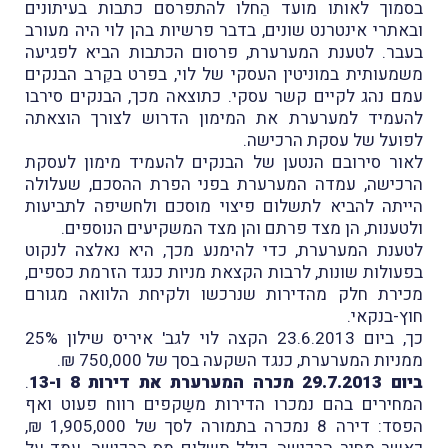
בסמוך לאותו מועד הֵחלו להתפרסם כתבות בעיתונים
ובאתרי אינטרנט שונים, בדבר פרשיות בהן לוי היה מעורב
בעבר. לטענת המערערת, פרסום הכתבות הביא לפגיעה
משמעותית במוניטין העסקי של לוי, בפרט בקֵרב הבנקים
עמם נהג לקיים קשר עסקי. כתוצאה מכך, הבנקים סירבו
להעמיד למערערת את המימון הדרוש לצורך הוצאתה
לפועל של עסקת הרכישה.
לאור סירובם הנטען של הבנקים להעמיד מימון לעסקת
הרכישה, עמדה המערערת בפני הפרת ההסכם, שעלולה
הייתה להביא לתשלום פיצוי מוסכם ולחשיפה לתביעות
ולטענות, הן מצד פרתם והן מצד המשקיעים הנוספים.
לטענת המערערת, כדי להימנע מכך, היא נאלצה לנקוט
בפעולות שונות, לרבות הקצאת מניות כנגד הזרמת כספים,
מכירת חלק מהדירות שנרכשו ולקיחת הלוואה מגורם
חוץ-בנקאי.
כך, ביום 23.6.2013 הקצה לוי לגב' איריס שילון 25%
ממניות המערערת, כנגד השקעה בסך של 750,000 ₪.
ביום 29.7.2013 מכרה המערערת את דירות 8 ו-13
.
המחירים בהם נמכרו הדירות משַקפים רווח פעוט ואף
הפסד: דירה 8 נמכרה בתמורה לסך של 1,905,000 ₪,