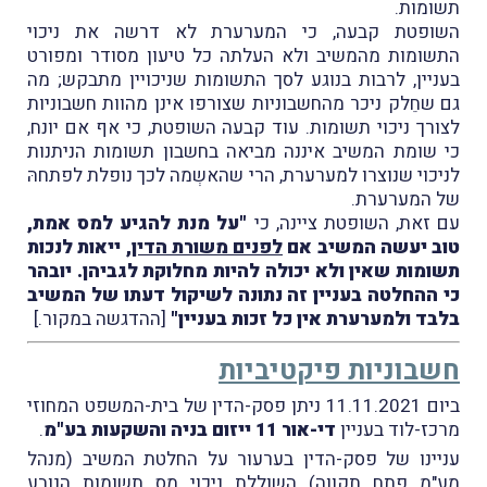
תשומות.
השופטת קבעה, כי המערערת לא דרשה את ניכוי
התשומות מהמשיב ולא העלתה כל טיעון מסודר ומפורט
בעניין, לרבות בנוגע לסך התשומות שניכויין מתבקש; מה
גם שחֵלק ניכר מהחשבוניות שצורפו אינן מהוות חשבוניות
לצורך ניכוי תשומות. עוד קבעה השופטת, כי אף אם יונח,
כי שומת המשיב איננה מביאה בחשבון תשומות הניתנות
לניכוי שנוצרו למערערת, הרי שהאשְמה לכך נופלת לפתחהּ
של המערערת.
עם זאת, השופטת ציינה, כי
"על מנת להגיע למס אמת,
טוב יעשה המשיב אם
לפנים משורת הדין
, ייאות לנכות
תשומות שאין ולא יכולה להיות מחלוקת לגביהן. יובהר
כי ההחלטה בעניין זה נתונה לשיקול דעתו של המשיב
בלבד ולמערערת אין כל זכות בעניין"
[ההדגשה במקור.]
חשבוניות פיקטיביות
ביום 11.11.2021 ניתן פסק-הדין של בית-המשפט המחוזי
מרכז-לוד בעניין
די-אור 11 ייזום בניה והשקעות בע"מ
.
עניינו של פסק-הדין בערעור על החלטת המשיב (מנהל
מע"מ פתח תקווה) השוללת ניכוי מס תשומות הנובע