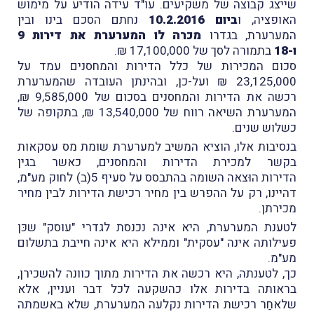
שייצג קבוצה של משקיעים. עו"ד עידה הודיע על מימוש
האופציה, ו
ביום 10.2.2016
נחתם הסכם בינו ובין
המערערת, בגדרו
מכרה לו המערערת את דירות 9
ו-18
בתמורה לסך של 17,100,000 ₪.
סכום המכירות של כלל הדירות והמחסנים עמד על
23,125,000 ₪ ועל-כן, ובהינתן העובדה שהמערערת
רכשה את הדירות והמחסנים בסכום של 9,585,000 ₪,
המערערת השיאה רווח של 13,540,000 ₪, בתקופה של
כשלוש שנים.
בנסיבות אלו, הוציא המשיב למערערת שומת מס עסקאות
בקשר למכירת הדירות והמחסנים, כאשר בגין
הדירות הוּצאה השומה בהתבסס על סעיף 5(ב) לחוק מע"מ,
דהיינו, רק על ההפרש בין מחיר רכישת הדירות לבין מחיר
מכירתן.
לטענת המערערת, היא אינה נכנסת לגדרי "עוסק" שכּן
פעילותה אינה "עסקית" וממילא היא אינה חייבת בתשלום
מע"מ.
כך, לטענתה, היא רכשה את הדירות מתוך כוונה להשכירן,
בראותה בדירות אלו כהשקעה לכל דבר ועניין, אלא
שלאחַר רכישת הדירות נקלעה המערערת, שלא באשמתה