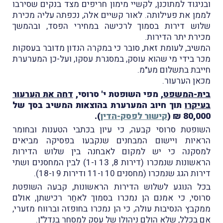
ובניגוד למתוכנן, לקשיי מימון חריפים מצד בנקים שסירבו
לממן את פעילותה. לאור קשיים אלה, נכפתה עליה מכירת
שלוש דירות בסמוך לרכישה במחירי הפסד, ובהמשך
מכירת יתר הדירות.
המשיב, לעומת זאת, סובר כי במקרה הנדון מדובר בעסקות
מכר בידי מי שהוא עוסק, במסגרת עסקו, ועל-כן המערערת
חייבת בתשלום מע"מ.
מכאן הערעור.
בית-המשפט
, מפי השופטת י' סרוסי,
דחה את הערעור
בעיקרו
תוך חיוב המערערת בהוצאות המשיב בסך של
80,000 ₪ (
קישור לפסק-הדין
).
השופטת סרוסי קבעה, כי עיון בכתבי הטענות ובחומר
הראיות ויישום המבחנים שנקבעו בפסיקה מביאים
למסקנה כי יש למקום לאבחנה בין שלוש הדירות
הראשונות שנמכרו (דירות 8, 13 ו-1) לבין המחסנים ושתי
דירות הגג שנמכרו (מחסנים 10 ו-11 ודירות 9 ו-18).
בכל הנוגע לשלוש הדירות הראשונות, קבעה השופטת
סרוסי, כי אמנם הן נמכרו בסמוך לאחַר רכישתן, אולם
ממקבץ הנסיבות עולה, כי הן נמכרו בחופזה וברווח מזערי,
אם בכלל, שלא הולם ניהולו של עסק למסחר בנדל"ן.