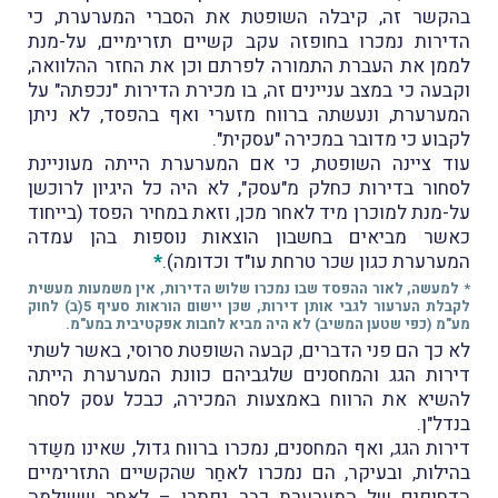
בהקשר זה, קיבלה השופטת את הסברי המערערת, כי
הדירות נמכרו בחופזה עקב קשיים תזרימיים, על-מנת
לממן את העברת התמורה לפרתם וכן את החזר ההלוואה,
וקבעה כי במצב עניינים זה, בו מכירת הדירות "נכפתה" על
המערערת, ונעשתה ברווח מזערי ואף בהפסד, לא ניתן
לקבוע כי מדובר במכירה "עסקית".
עוד ציינה השופטת, כי אם המערערת הייתה מעוניינת
לסחור בדירות כחלק מ"עסק", לא היה כל היגיון לרוכשן
על-מנת למוכרן מיד לאחר מכן, וזאת במחיר הפסד (בייחוד
כאשר מביאים בחשבון הוצאות נוספות בהן עמדה
המערערת כגון שכר טרחת עו"ד וכדומה).
*
* למעשה, לאור ההפסד שבו נמכרו שלוש הדירות, אין משמעות מעשית
לקבלת הערעור לגבי אותן דירות, שכּן יישום הוראות סעיף 5(ב) לחוק
מע"מ (כפי שטען המשיב) לא היה מביא לחבות אפקטיבית במע"מ.
לא כך הם פני הדברים, קבעה השופטת סרוסי, באשר לשתי
דירות הגג והמחסנים שלגביהם כוונת המערערת הייתה
להשיא את הרווח באמצעות המכירה, כבכל עסק לסחר
בנדל"ן.
דירות הגג, ואף המחסנים, נמכרו ברווח גדול, שאינו משַדר
בהילות, ובעיקר, הם נמכרו לאחַר שהקשיים התזרימיים
הדחופים של המערערת כבר נפתרו – לאחַר ששולמה