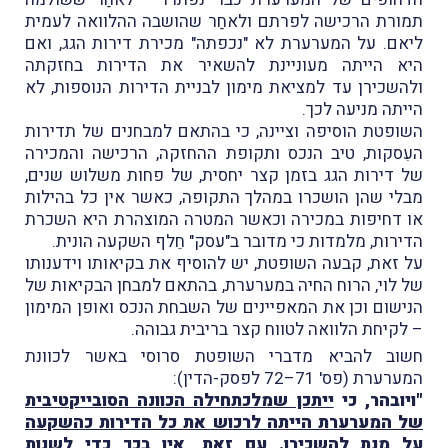
תמורת הרכישה לפרתם ולאחַר שהושבה ההלוואה לעמית
ליאם. על המערערת לא "נכפתה" מכירת דירות הגג, ואם
היא הייתה מעוניינת להשאיר את הדירות בחזקתה
ולהשכירן עד למציאת מימון לבניית הדירות הנוספות, לא
הייתה מניעה לכך.
השופטת הוסיפה וציינה, כי בהתאם למבחנים של תדירות
העִסקות, טיב הנכס ותקופת ההחזקה, הרכישה והמכירה
של דירות הגג בזמן קצר יחסית, של פחות משלוש שנים,
מבלי שהן הושכרו במהלך התקופה, כאשר אין כל בהילות
או דחיפות במכירה וכאשר המטרה המוצהרת היא השכרת
הדירות, מלמדות כי מדובר ב"עסק" חֵלף השקעה הונית.
על זאת, קבעה השופטת, יש להוסיף את בקיאותו וידענותו
של לוי, הרוח החיה במערערת, בהתאם למבחן הבקיאות של
הנישום וכן את המאפיינים של השבחת הנכס ואופן המימון
– לקיחת הלוואה לטווח קצר בריבית גבוהה.
חשוב להביא מדברי השופטת סרוסי באשר לכוונת
המערערת (פס' 71–72 לפסק-הדין):
"ויובהר, כי
ייתכן שמלכתחילה הכוונה הסובייקטיבית
של המערערת הייתה לרכוש את כל הדירות כהשקעה
על מנת להשכירן
. עם זאת, אין בכך כדי לשנות