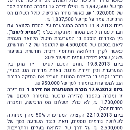
כאשר מחיר הרכישה, כולל תשלום מס הרכישה, עמד על
סך של 1,942,500 ₪. ואילו דירה 13 נמכרה בתמורה לסך
של 1,920,000 ₪, כאשר מחיר הרכישה, כולל תשלום מס
הרכישה, עמד על סך של 1,837,500 ₪.
ביום 11.8.2013 חתמה המערערת על הסכם הלוואה עם
חברת עמית ליאם מסחר ואחזקות בע"מ (
"עמית ליאם"
).
בין הצדדים הוסכם כי המערערת תיטול הלוואה מעמית
ליאם בסכום של 4,500,000 ₪ לתקופה של 12 חודשים,
כאשר לקרן ההלוואה תתווסף ריבית חודשית בשיעור
2.5%, שהיא ריבית שנתית בשיעור 30%.
ביום 19.8.2013 נחתם הסכם לפינוי דייר מוגן בין
המערערת ובין דיירת מוגנת באחת מדירות הגג בבניין,
בגדרו נקבע כי הדיירת המוגנת תעביר את החֲזקה בדירת
הגג למערערת בתמורה לסך של 950,000 ₪.
ביום 17.9.2013 מכרה המערערת את דירה 1
. גם דירה
זו נמכרה בהפסד (הדירה נרכשה בתמורה לסכום של
1,700,000 ₪, לא כולל תשלום מס הרכישה, ונמכרה
בסכום זהה).
ביום 22.10.2013 הקצתה המערערת 50% מהון מניותיה
לשלושה גורמים נוספים, וזאת כנגד השקעה בסך של
2,500,000 ₪ על דרך של הלוואת בעלים והתחייבות