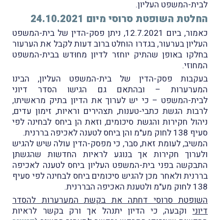
לבית-המשפט העליון.
החלטת השופטת סרוסי מיום 24.10.2021
כאמור, ביום 12.7.2021, ניתן פסק-הדין של בית-המשפט
העליון בערעור, בגדרו הוחלט ברוב דעות לקבל את הערעור
בחלקו באופן שהתיק יוחזר לדיון מחוּדש בבית-המשפט
המחוזי.
בעקבות פסק-הדין של בית-המשפט העליון, הבינו
המערערות – ובהתאם גם הגישו הסדר דיוני
לבית-המשפט – כי יש לערוך את הדיון בתיק מראשיתו,
לרבות הגשת כתבי-טענות, תצהירים וראיות, זימון עדים,
ניהול חקירות והגשת סיכומים, וזאת הן ביחס לבחינה לפי
סעיף 138 לחוק מע"מ והן ביחס לטענה לאכיפה בררנית.
המשיב, לעומת זאת, סבר, כי מפסק-הדין עולה שיש להגיש
ולערוך חקירות אך בנוגע לראיות החדשות שהגשתן
התבקשה בפני בית-המשפט העליון ביחס לטענה לאכיפה
בררנית ולאחר מכן להגיש סיכומים ביחס לבחינה לפי סעיף
138 לחוק מע"מ ולטענת האכיפה הבררנית.
השופטת סרוסי דחתה את בקשת המערערות להסדר
דיוני
וקבעה, כי הדיון יתנהל אך ורק בקשר לראיות