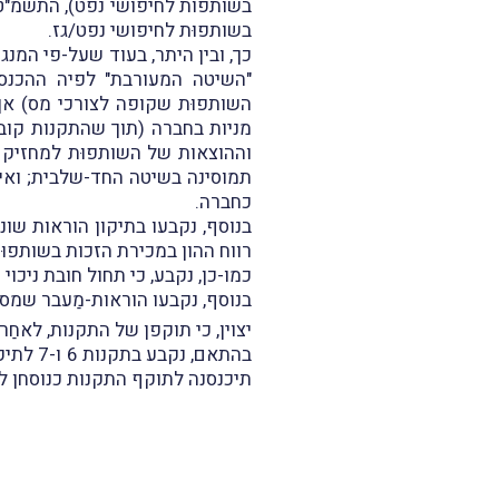
בשותפות לחיפושי נפט), התשמ"ט-1988 
בשותפוּת לחיפושי נפט/גז.
כך, ובין היתר, בעוד שעל-פי המנג
"השיטה המעורבת" לפיה ההכנסו
השותפוּת שקופה לצורכי מס) אך
מניות בחברה (תוך שהתקנות קוב
וההוצאות של השותפוּת למחזיק 
תמוסינה בשיטה החד-שלבית; ואי
כחברה.
בנוסף, נקבעו בתיקון הוראות שו
רווח ההון במכירת הזכות בשותפוּת
כמו-כן, נקבע, כי תחול חובת ניכו
בנוסף, נקבעו הוראות-מַעבר שמסד
יצוין, כי תוקפן של התקנות, לאחַר הארכת תוקפן לפי סעיף
תיכנסנה לתוקף התקנות כנוסחן לא