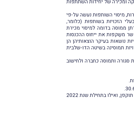
חזקה ומכירה של יחידות השתתפות
רות, מיסוי השותפוּת נעשה על-פי
י הזכויות בשותפוּת (כלומר,
תן ממוסה בדומה למיסוי מכירת
שר משַקפות את ייחוס ההכנסות
ת נושאות בעיקר הוצאותיהן הן
יות תמוסינה בשיטה הדו-שלבית
ת סגורה ותמוסה כחברה ולחישוב
ת.
בהתאם, נקבע בתקנות 6 ו-7 לתיקון, כי התקנות כנוסחן לפני התיקון תחולנה הָחל מהמועד שבו פקע תוקפן, ואילו בתחילת שנת 2022