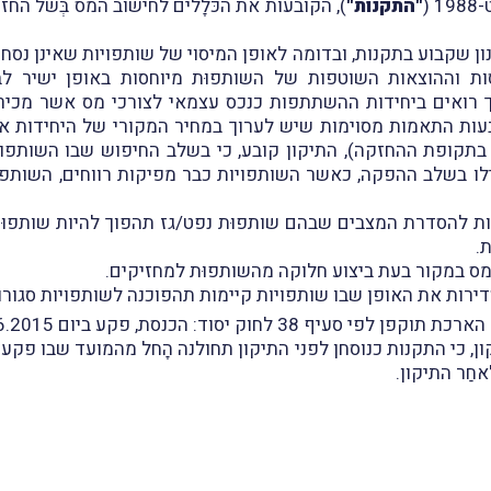
(
"התקנות"
), הקובעות את הכּלָלים לחישוב המס בְּשל ה
נון שקבוע בתקנות, ובדומה לאופן המיסוי של שותפויות שאינן נסח
ת וההוצאות השוטפות של השותפוּת מיוחסות באופן ישיר לבעל
 רואים ביחידות ההשתתפות כנכס עצמאי לצורכי מס אשר מכיר
עות התאמות מסוימות שיש לערוך במחיר המקורי של היחידות א
בתקופת ההחזקה), התיקון קובע, כי בשלב החיפוש שבו השותפויו
לו בשלב ההפקה, כאשר השותפויות כבר מפיקות רווחים, השותפו
נות להסדרת המצבים שבהם שותפוּת נפט/גז תהפוך להיות שותפוּ
.
י מס במקור בעת ביצוע חלוקה מהשותפוּת למחזיקים.
ירות את האופן שבו שותפויות קיימות תהפוכנה לשותפויות סגורו
 38 לחוק יסוד: הכנסת, פקע ביום 30.6.2015.
חַר התיקון.