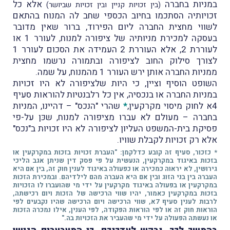
במניות בחברה
אלא כל
(בין זכויות קניין ובין זכויות שביושר)
זכויותיה הסתכמו בחיוב הכספי שחב לה המנוח בהתאם
לשווי מחצית החברה ליום הפירוד, ברור שאין מדובר
בעסקה למכירת מניותיה של ציפורה למנוח, לעורר 1 או
לעוררת 2, אלא העוררת 2 העמידה את הסכום לעורר 1
לצורך סילוק החוב לציפורה ובתמורה נרשמו מחצית
ממניות החברה אותן ירש העורר 1 מהמנוח, על שמה.
השופט הוסיף וציין, כי היות שלציפורה לא היו זכויות
במניות החברה או בנכסיה, אין כל רלבנטיות להוראות סעיף
4א לחוק מיסוי מקרקעין,
*
שהרי "הנכס" – דהיינו, המניות
בחברה – מעולם לא עברו מציפורה למנוח, שכּן על-פי
פסיקת בית-המשפט העליון לציפורה לא היו זכויות ב"נכס"
אלא רק זכויות לקבלת שוויו.
* כזכור, סעיף זה קובע כדלקמן: "העברת זכויות בזכות במקרקעין או
בזכות באיגוד במקרקעין, הנעשית על פי פסק דין שניתן אגב הליכי
גירושין, לא יראוה כמכירה או כפעולה באיגוד לענין חוק זה, בין אם היא
העברה בין בני הזוג ובין אם היא העברה מהם לילדיהם. ובמכירת הזכות
במקרקעין או בפעולה באיגוד מקרקעין על ידי מי שהועברו לו הזכויות
בזכות במקרקעין כאמור, יהיו שווי הרכישה של הזכות ויום רכישתה,
לרבות לענין סעיף 7א, שווי הרכישה ויום הרכישה שהיו נקבעים לפי
הוראות חוק זה או לפי הוראות הפקודה, לפי הענין, אילו נמכרה הזכות
או נעשתה הפעולה על ידי מי שהעביר את הזכויות בה."