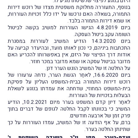
היזם בנוגע לפיצוי שלשיטתו מגיע לו.
בנוסף, התעוררה מחלוקת משפטית מצדו של רוכש דירות
התמורה, בשאלה האם נרכשו על ידו כלל זכויות העוררות,
או שמא דירות התמורה בלבד.
ביום 4.8.2019 הגישו העוררות למשיב בקשה לביטול
השומה עקב ביטול העסקה.
ביום 14.3.2020 הודיע המשיב לעוררות במסגרת
התכתבות ביניהם, כי נכון לאותו מועד, ובהיעדר קביעה על
אודות דרך הפיצוי של היזם, אין באפשרותו להכריע האם
מדובר בביטול עסקה או שמא מדובר במכר חוזר.
על החלטה זו של המשיב הוגש הערר דנן.
ביום 16.6.2020, לאחַר הגשת הערר, נדחה ערעורו של
רוכש דירות התמורה בבית-המשפט העליון על פסיקת
בית-המשפט המחוזי, שדחתה את עמדתו בנוגע לשאלת
הבעלוּת בזכויות של העוררות.
לאחַר דיון קדם המשפט בערר מיום 10.2.2021, הודיע
המשיב כי בכוונתו לקבל החלטה לגופם של דברים בתוך
פרק זמן של ארבעה חודשים.
ברם, על אף הודעה זו של המשיב, עמדו העוררות על כך
שתינתן החלטה בערר.
ועדת-הערר
, מפי יו"ר הוועדה השופטת י'