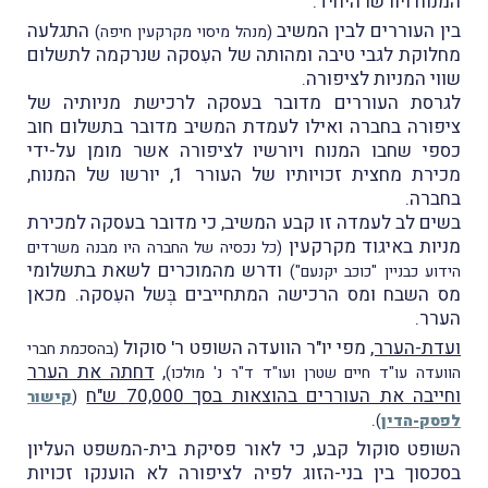
המנוח ויורשו היחיד.
בין העוררים לבין המשיב
התגלעה
(מנהל מיסוי מקרקעין חיפה)
מחלוקת לגבי טיבה ומהותה של העִסקה שנרקמה לתשלום
שווי המניות לציפורה.
לגרסת העוררים מדובר בעסקה לרכישת מניותיה של
ציפורה בחברה ואילו לעמדת המשיב מדובר בתשלום חוב
כספי שחבו המנוח ויורשיו לציפורה אשר מומן על-ידי
מכירת מחצית זכויותיו של העורר 1, יורשו של המנוח,
בחברה.
בשים לב לעמדה זו קבע המשיב, כי מדובר בעסקה למכירת
מניות באיגוד מקרקעין
(כל נכסיה של החברה היו מבנה משרדים
ודרש מהמוכרים לשאת בתשלומי
הידוע כבניין "כוכב יקנעם")
מס השבח ומס הרכישה המתחייבים בְּשל העִסקה. מכאן
הערר.
ועדת-הערר,
מפי יו"ר הוועדה השופט ר' סוקול
(בהסכמת חברי
,
דחתה את הערר
הוועדה עו"ד חיים שטרן ועו"ד ד"ר נ' מולכו)
וחייבה את העוררים בהוצאות בסך 70,000 ש"ח
(
קישור
.
לפסק-הדין
)
השופט סוקול קבע, כי לאור פסיקת בית-המשפט העליון
בסכסוך בין בני-הזוג לפיה לציפורה לא הוענקו זכויות