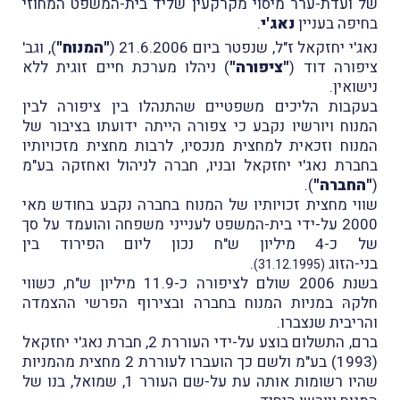
של ועדת-ערר מיסוי מקרקעין שליד בית-המשפט המחוזי
בחיפה בעניין
נאג'י
.
נאג'י יחזקאל ז"ל, שנפטר ביום 21.6.2006 (
"המנוח"
), וגב'
ציפורה דוד (
"ציפורה"
) ניהלו מערכת חיים זוגית ללא
נישואין.
בעקבות הליכים משפטיים שהתנהלו בין ציפורה לבין
המנוח ויורשיו נקבע כי צפורה הייתה ידועתו בציבור של
המנוח וזכאית למחצית מנכסיו, לרבות מחצית מזכויותיו
בחברת נאג'י יחזקאל ובניו, חברה לניהול ואחזקה בע"מ
(
"החברה"
).
שווי מחצית זכויותיו של המנוח בחברה נקבע בחודש מאי
2000 על-ידי בית-המשפט לענייני משפחה והועמד על סך
של כ-4 מיליון ש"ח נכון ליום הפירוד בין
בני-הזוג
.
(31.12.1995)
בשנת 2006 שולם לציפורה כ-11.9 מיליון ש"ח, כשווי
חלקהּ במניות המנוח בחברה ובצירוף הפרשי ההצמדה
והריבית שנצברו.
ברם, התשלום בוצע על-ידי העוררת 2, חברת נאג'י יחזקאל
(1993) בע"מ ולשם כך הועברו לעוררת 2 מחצית מהמניות
שהיו רשומות אותה עת על-שם העורר 1, שמואל, בנו של