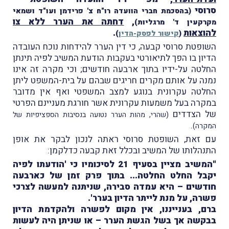
סרוסי
(בהסכמת חברי הוועדה רו"ח צ' פרידמן ועו"ד ושמאי
,
דחתה את הערר ללא צו
מקרקעין ד' מרגליות)
להוצאות
.
(
קישור לפסק-הדין
)
השופטת סרוסי קבעה, כי דין הערר להידחות נוכח העובדה
הדיון בו הפך לתיאורטי בעקבות הודעת המשיב לפיה תינתן
החלטה על-ידיו בתוך ארבעה חודשים; וכי מקרה זה אינו
נמנה על אותם מקרים חריגים שבהם על בית-המשפט ליתן
החלטה עקרונית בנוגע למצב המשפטי ואף אין מדובר
במקרה בעל משמעות עקרונית אשר חורגת מעניינם הפרטי
של הצדדים
(שהרי, מהות הערר נטועה בנסיבות הספציפיות של
.
המקרה)
עם זאת, השופטת סרוסי ראתה לנכון לבקר את אופן
התנהלותו של המשיב ובכלל זאת קבעה כדלקמן:
"המשיב מציין בסעיף 21 לסיכומיו כי 'הודעתו לפיה
יקבל החלט החלטה... בתוך פרק זמן של כארבעה
חודשים – היא עמדה סבירה, שניתנה למעשה לצרכי
פשרה, על מנת לייתר הדיון בערר'.
ברם, בענייננו, אין מקום לפשרה ולהקדמת הדיון
בבקשה אך בשל הגשת הערר – או שניתן היה לעשות