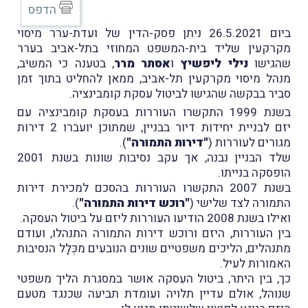
הדפס
ביום 26.5.2021 ניתן פסק-הדין של ועדת-ערר מיסוי
מקרקעין שליד בית-המשפט המחוזי בתל-אביב בערר
שהגישו
נילי ליפשיץ
ו
אסתר מרר
, בטענה כי המשיב,
מנהל מיסוי מקרקעין תל-אביב, ממאן להחליט בתוך זמן
סביר בבקשה שהגישו לביטול עסקת קומבינציה.
בשנת 1999 התקשרו העוררות בעסקת קומבינציה עם
יזם לבניית יחידות דיור בבניין, שמתוכן יועברו 2 דירות
מגורים לעוררות (
"דירות התמורה"
).
שלד הבניין נבנה, אך עקב נסיבות שונות בשנת 2001
הופסקה בנייתו.
בשנת 2007 התקשרו העוררות בהסכם למכירת דירות
התמורה לצד שלישי (
"רוכש דירות התמורה"
).
ואילו בשנת 2008 הודיעו העוררות ליזם על ביטול העסקה.
בין העוררות, היזם ורוכש דירות התמורה התנהלו, ועודם
מתנהלים, הליכים משפטיים שונים הנובעים מכְּלָל הנסיבות
האמורות לעיל.
כך, בין היתר, ביטול העִסקה אוּשר במסגרת הליך משפטי
שנוהל, אולם עדיין תלויה ועומדת תביעה שכנגד מטעם