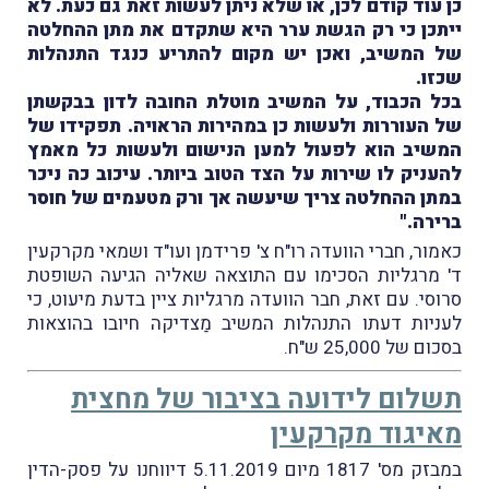
כן עוד קודם לכן, או שלא ניתן לעשות זאת גם כעת. לא
ייתכן כי רק הגשת ערר היא שתקדם את מתן ההחלטה
של המשיב, ואכן יש מקום להתריע כנגד התנהלות
שכזו.
בכל הכבוד, על המשיב מוטלת החובה לדון בבקשתן
של העוררות ולעשות כן במהירות הראויה. תפקידו של
המשיב הוא לפעול למען הנישום ולעשות כל מאמץ
להעניק לו שירות על הצד הטוב ביותר. עיכוב כה ניכר
במתן ההחלטה צריך שיעשה אך ורק מטעמים של חוסר
ברירה."
כאמור, חברי הוועדה רו"ח צ' פרידמן ועו"ד ושמאי מקרקעין
ד' מרגליות הסכימו עם התוצאה שאליה הגיעה השופטת
סרוסי. עם זאת, חבר הוועדה מרגליות ציין בדעת מיעוט, כי
לעניות דעתו התנהלות המשיב מַצדיקה חיובו בהוצאות
בסכום של 25,000 ש"ח.
תשלום לידועה בציבור של מחצית
מאיגוד מקרקעין
במבזק מס' 1817 מיום 5.11.2019 דיווחנו על פסק-הדין