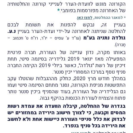
הקורונה מוגש לוועדת-הערר לענייני קורונה והחלטותיה
של האחרונה מפורסמות בפומבי.
*
* למאגר ההחלטות,
לחצו כאן
.
בעניין זה, נבקש להפנות את תשומת לבכם
להחלטה שניתנה לאחרונה על-ידי ועדת-הערר בעניין
נ.ע.
גולדה נתניה בע"מ
(עו"ד ע' עסיס – יו"ר, רו"ח ט' חכמוב –
.
חָברה)
באותו מקרה, נדוֹן עניינה של העוררת, חברה פרטית
המפעילה מאז ינואר 2019 גלידריה בסינמה סיטי, תחת
זיכיון של רשת "גולדה", כאשר ביולי 2019 הקימה החברה
סניף נוסף במרכז המסחרי יכין סנטר.
במהלך חודש מרץ 2020, כחלק מההגבלות שהוטלו עֵקב
התפשטות מגיפת הקורונה, נסגר מתחם הסינמה סיטי ועִמו
גם הגלידריה של העוררת, בעוד שהסניף ביכין סנטר נותר
פתוח והצמיח לעוררת הכנסות בהיקף גבוה.
בגדרהּ של ההחלטה, קיבלה הוועדה את עמדת רשות
המסים וקבעה, כי לצורך חישוב הירידה במחזורים יש
לבדוק את כלל סניפי העוררת כיישות אחת ולא לחשב
את הירידה בכל סניף בנפרד.