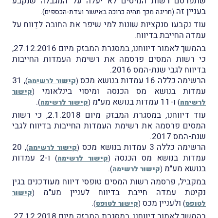
שתפרסם רשות המיסים לא יעלה על המגבלה שנקבע
בעניין זה
.
(חריגה מכך תהיה כרוכה באישור ועדת-הכספים)
עוד נקבעו סנקציות שונות למי שיפר את החובה לדַווח על
עמדה החייבת בדיווח.
בהמשך לאמור דיווחנו, במסגרת המבזק מיום 27.12.2016,
כי רשות המסים פרסמה את רשימת העמדות החייבות
בדיווח לגבי שנת-המס 2016.
הרשימה כללה 16 עמדות בנושא מכס
, 31
(
קישור לרשימה
)
עמדות בנושא מס הכנסה ומיסוי בינלאומי
(
קישור
ו-11 עמדות בנושא מע"מ
.
לרשימה
)
(
קישור לרשימה
)
עוד דיווחנו, במסגרת המבזק מיום 2.1.2018, כי רשות
המסים פרסמה את רשימת העמדות החייבות בדיווח לגבי
שנת-המס 2017.
הרשימה כללה 3 עמדות בנושא מכס
, 20
(
קישור לרשימה
)
עמדות בנושא מס הכנסה
ו-2 עמדות
(
קישור לרשימה
)
בנושא מע"מ
.
(
קישור לרשימה
)
במקביל, פרסמה רשות המסים טופסי דיווח מעודכנים בגין
נקיטת עמדה חייבת בדיווח לעניין מע"מ
(
קישור
ולעניין מכס
.
לטופס
)
(
קישור לטופס
)
בהמשך לאמור דיווחנו, במסגרת המבזק מיום 27.12.2018,