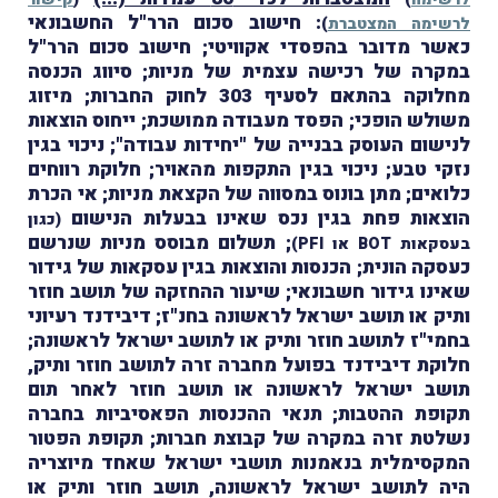
: חישוב סכום הרר"ל החשבונאי
לרשימה המצטברת
)
כאשר מדובר בהפסדי אקוויטי; חישוב סכום הרר"ל
במקרה של רכישה עצמית של מניות; סיווג הכנסה
מחלוקה בהתאם לסעיף 303 לחוק החברות; מיזוג
משולש הופכי; הפסד מעבודה ממושכת; ייחוס הוצאות
לנישום העוסק בבנייה של "יחידות עבודה"; ניכוי בגין
נזקי טבע; ניכוי בגין התקפות מהאויר; חלוקת רווחים
כלואים; מתן בונוס במסווה של הקצאת מניות; אי הכרת
הוצאות פחת בגין נכס שאינו בבעלות הנישום
(כגון
; תשלום מבוסס מניות שנרשם
בעסקאות BOT או PFI)
כעסקה הונית; הכנסות והוצאות בגין עסקאות של גידור
שאינו גידור חשבונאי; שיעור ההחזקה של תושב חוזר
ותיק או תושב ישראל לראשונה בחנ"ז; דיבידנד רעיוני
בחמי"ז לתושב חוזר ותיק או לתושב ישראל לראשונה;
חלוקת דיבידנד בפועל מחברה זרה לתושב חוזר ותיק,
תושב ישראל לראשונה או תושב חוזר לאחר תום
תקופת ההטבות; תנאי ההכנסות הפאסיביות בחברה
נשלטת זרה במקרה של קבוצת חברות; תקופת הפטור
המקסימלית בנאמנות תושבי ישראל שאחד מיוצריה
היה לתושב ישראל לראשונה, תושב חוזר ותיק או