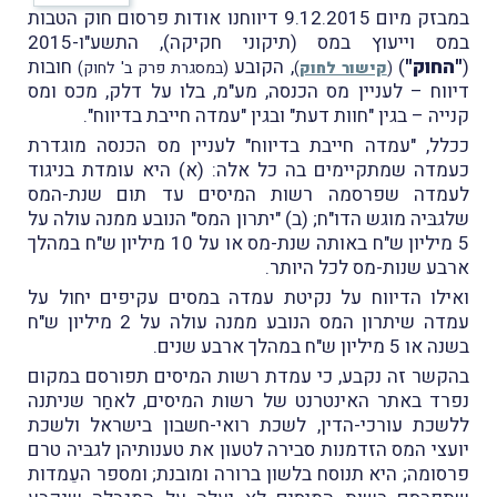
במבזק מיום 9.12.2015 דיווחנו אודות פרסום חוק הטבות
במס וייעוץ במס (תיקוני חקיקה), התשע"ו-2015
(
"החוק"
)
, הקובע
חובות
(
קישור לחוק
)
(במסגרת פרק ב' לחוק)
דיווח – לעניין מס הכנסה, מע"מ, בלו על דלק, מכס ומס
קנייה – בגין "חוות דעת" ובגין "עמדה חייבת בדיווח".
ככלל, "עמדה חייבת בדיווח" לעניין מס הכנסה מוגדרת
כעמדה שמתקיימים בה כל אלה: (א) היא עומדת בניגוד
לעמדה שפרסמה רשות המיסים עד תום שנת-המס
שלגבּיה מוגש הדו"ח; (ב) "יתרון המס" הנובע ממנה עולה על
5 מיליון ש"ח באותה שנת-מס או על 10 מיליון ש"ח במהלך
ארבע שנות-מס לכל היותר.
ואילו הדיווח על נקיטת עמדה במסים עקיפים יחול על
עמדה שיתרון המס הנובע ממנה עולה על 2 מיליון ש"ח
בשנה או 5 מיליון ש"ח במהלך ארבע שנים.
בהקשר זה נקבע, כי עמדת רשות המיסים תפורסם במקום
נפרד באתר האינטרנט של רשות המיסים, לאחַר שניתנה
ללשכת עורכי-הדין, לשכת רואי-חשבון בישראל ולשכת
יועצי המס הזדמנות סבירה לטעון את טענותיהן לגבּיה טרם
פרסומה; היא תנוסח בלשון ברורה ומובנת; ומספר העֵמדות