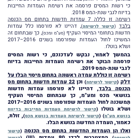
כי רשות המסים פרסמה את רשימת העמדות החייבות
בדיוח לגבי שנת-המס 2018.
רשימה זו כללה 7 עמדות חדשות בתחום מס הכנסה
בלבד
, דהיינו לא פורסמו כלל עמדות
(
קישור לרשימה
)
חדשות בתחומי המיסוי העקיף
, כך שבתחום זה
(מע"מ ומכס)
המשיכו לחול העמדות שפורסמו בשנים 2016–2017
ושלא בוטלו.
בהמשך לאמוּר, נבקש לעדכנכם, כי רשות המסים
פרסמה הבוקר את רשימת העמדות החייבות בדיוח
לגבי שנת-המס 2019.
רשימה זו כוללת עמדה ראשונה בתחום מיסוי הבלו על
דלק
וכן
22 עמדות חדשות בתחום מס
(
קישור לרשימה
)
הכנסה בלבד
, דהיינו לא פורסמו עמדות חדשות
בנושאי מכס ומע"מ, כך שבתחום המיסוי העקיף
תַמשכנה לחול העמדות שפורסמו בשנים 2016–2017
ושלא בוטלו
(
קישור לרשימת העמדות החייבות בדיווח
, זולת,
בנושא מע"מ
)
(
קישור לרשימת העמדות בנושא מכס
)
כאמור, העמדה החדשה בנושא הבלו.
ואלו הן העמדות החדשות בתחום מס הכנסה
(
קישור
המצטברות לכדי 80 עמדות (!!!)
לרשימה
)
(
קישור