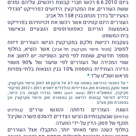
ביום 6.6.2010 רכשו חברי קבוצת רוכשים, עליהם נמנים
ששת העוררים, את המקרקעין הידועים כפרוייקט "מגדלי
הצעירים" בדרך מנחם בגין 158 תל אביב.
העוררים הינם קטינים אשר רכשו את זכויותיהם בפרוייקט
באמצעות הוריהם כאפוטרופסים הטבעיים ובאישור
בית-המשפט.
בעקבות רכישת חֵלקם במקרקעין הגישו העוררים דיווח
למשיב
אשר הוציא, בחלוֹף
(מנהל מיסוי מקרקעין תל-אביב)
מספר חודשים, שומות לפי מיטב השפיטה יש לחשב את
שווי המכירה של העוררים לפי שיעור של 90% משווי
הדירה העתידית בתוספת 10% בגין הוצאות בלתי-צפויות
מראש ושכ"ט עו"ד.
*
* על הסכמי הרכישה באותה עת לא חל תיקון 69 לחוק מיסוי מקרקעין,
אשר נחקק במסגרת חוק המדיניות הכלכלית לשנים 2011 ו-2012 (תיקוני
חקיקה), התשע"א-2011
ואשר בגדרו נקבעו, בין היתר,
(
קישור לחוק
)
כללים למיסוי קבוצות רכישה הן במסגרת חוק מיסוי מקרקעין והן
במסגרת חוק מע"מ.
השגת העוררים נדחתה והוגשו עררים
(בהליכים
שבעקבותיהם הגיעו הצדדים להסכם פשרה שקיבל
קודמים)
תוקף של פסק-הדין על-ידי הוועדה.
בחלוֹף כשנה וחצי מאוחר יותר, התקבלו אצל העוררים