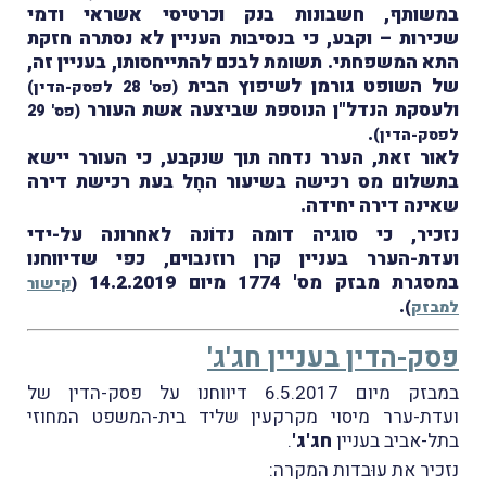
במשותף, חשבונות בנק וכרטיסי אשראי ודמי
שכירות – וקבע, כי בנסיבות העניין לא נסתרה חזקת
התא המשפחתי. תשומת לבכם להתייחסותו, בעניין זה,
של השופט גורמן לשיפוץ הבית
(פס' 28 לפסק-הדין)
ולעסקת הנדל"ן הנוספת שביצעה אשת העורר
(פס' 29
.
לפסק-הדין)
לאור זאת, הערר נדחה תוך שנקבע, כי העורר יישא
בתשלום מס רכישה בשיעור החָל בעת רכישת דירה
שאינה דירה יחידה.
נזכיר, כי סוגיה דומה נדוֹנה לאחרונה על-ידי
ועדת-הערר בעניין קרן רוזנבוים, כפי שדיווחנו
במסגרת מבזק מס' 1774 מיום 14.2.2019
(
קישור
.
למבזק
)
פסק-הדין בעניין חג'ג'
במבזק מיום 6.5.2017 דיווחנו על פסק-הדין של
ועדת-ערר מיסוי מקרקעין שליד בית-המשפט המחוזי
בתל-אביב בעניין
חג'ג'
.
נזכיר את עוּבדות המקרה: