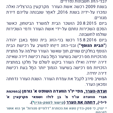
לבני-הזוג חשבונות נפרדים.
בשנת 2009 רכשה אשת העורר מקרקעין בהרצליה ואלה
נמכרו על-ידיה בשנת 2016, לאחַר שנבנתה עליהם דירת
מגורים.
ביום 20.8.2015 הושכר הבית למשרד הביטחון, כאשר
הסכם השכירות נחתם על-ידי אשת העורר ודמי השכירות
שולמו לחשבונה.
ביום 15.8.2016 רכשו בני-הזוג בית נוסף באבן יהודה
(
"הבית הנוסף"
) ובני-הזוג דיוְחו למשיב על רכישת הבית
הנוסף בחלקים שווים, תוך שאשר העורר שילמה על מחצית
מהזכויות מס רכישה בשיעור החָל בעת רכישת דירה שאינה
דירה יחידה ואילו העורר ביקש לשלם על חֵלקו במחצית
הזכויות מס רכישה בשיעור הנמוך יותר החָל בעת רכישת
דירה יחידה.
המשיב סירב לקבל את עמדת העורר. השגת העורר נדחתה
ומכאן הערר.
ועדת-הערר
, מפי יו"ר הוועדה השופט א' גורמן
(בהסכמת
חברי הוועדה עו"ד מ' בן לולו ושמאי מקרקעין א'
,
דחתה את הערר
.
לילי)
(
קישור לפסק-הדין
*
)
* יצוין, כי פסק-הדין נושא את הכותרת "דלתיים סגורות" אך הוא אוּשר
לפרסום.