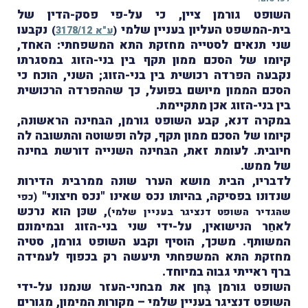
השופט גורמן ציין, כי על-פי פסק-הדין של
בית-המשפט העליון בעניין שלמי
נקבעו
(
ע"א 3178/12
)
שני תנאים לסטייה מחזקת התא המשפחתי: האחד,
קיומו של הסכם ממון תקף בין בני-הזוג במסגרתו
נקבעה הפרדה רכושית בין בני-הזוג; השני, הוכח כי
הסכם הממון מיושם בפועל, כך שההפרדה הרכושית
בין בני-הזוג אכן מתקיימת.
במקרה דנא, קבע השופט גורמן, הבּחינה הראשונה,
קיומו של הסכם ממון תקף, קלה ופשוטה והתשובה לה
חיובית. לעומת זאת, הבּחינה השנייה דורשת בחינה
של ממש.
לדבריו, הבית מושא הערר שונה ממרבית הדירות
שנדונו בפסיקה, בהיותו נכס שאינו "נכס חיצוני"
(כפי
, שכּן הוא נרכש
שהגדיר השופט דנציגר בעניין שלמי)
לאחַר הנישואין, על-ידי שני בני-הזוג ובמימונם
המשותף. משכך, הוסיף וקבע השופט גורמן, סטיה
מחזקת התא המשפחתי תיעשה רק בכפוף לעמידה
ברף ראייתי גבוה במיוחד.
השופט גורמן בָּחן את מבחני-העזר שנמנו על-ידי
השופט דנציגר בעניין שלמי – מקורות המימון, מגורים