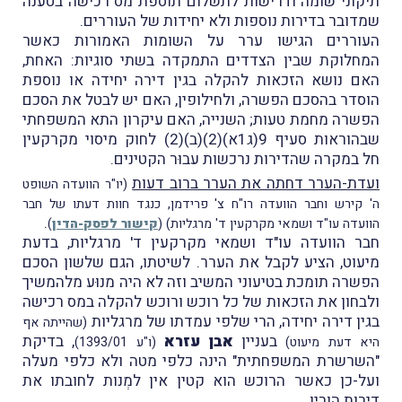
תיקוני שומה ודרישות לתשלום תוספת מס רכישה בטענה
שמדובר בדירות נוספות ולא יחידות של העוררים.
העוררים הגישו ערר על השומות האמורות כאשר
המחלוקת שבין הצדדים התמקדה בשתי סוגיות: האחת,
האם נושא הזכאות להקלה בגין דירה יחידה או נוספת
הוסדר בהסכם הפשרה, ולחילופין, האם יש לבטל את הסכם
הפשרה מחמת טעות; השנייה, האם עיקרון התא המשפחתי
שבהוראות סעיף 9(ג1א)(2)(ב)(2) לחוק מיסוי מקרקעין
חל במקרה שהדירות נרכשות עבוּר הקטינים.
ועדת-הערר דחתה את הערר ברוב דעות
(יו"ר הוועדה השופט
ה' קירש וחבר הוועדה רו"ח צ' פרידמן, כנגד חוות דעתו של חבר
.
הוועדה עו"ד ושמאי מקרקעין ד' מרגליות)
(
קישור לפסק-הדין
)
חבר הוועדה עו"ד ושמאי מקרקעין ד' מרגליות, בדעת
מיעוט, הציע לקבל את הערר. לשיטתו, הגם שלשון הסכם
הפשרה תומכת בטיעוני המשיב וזה לא היה מנוּע מלהמשיך
ולבחון את הזכאות של כל רוכש ורוכש להקלה במס רכישה
בגין דירה יחידה, הרי שלפי עמדתו של מרגליות
(שהייתה אף
בעניין
אבן עזרא
, בדיקת
היא דעת מיעוט)
(ו"ע 1393/01)
"השרשרת המשפחתית" הינה כלפי מטה ולא כלפי מעלה
ועל-כן כאשר הרוכש הוא קטין אין למְנות לחובתו את
דירות הוריו.