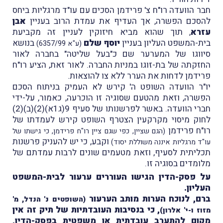
חבר הוועדה רו"ח צ' פרידמן הסכים עם עו"ד מרגליות ביחס
להסכם הפשרה, אך העדיף את עמדת הרוב בעניין
אבן
עזרא
, תוך שהוא מביא חיזוקין לעניין זה מקביעת
בית-המשפט העליון בעניין
יוסף שלם
בנושא
(ע"א 6357/99)
סיווגו של המערער שם כ"בעל שליטה" בחברה לאור
החזקתה של בת-זוגו במניות החברה. לאור זאת, הציע רו"ח
פרידמן לדחות את הערר ללא צו להוצאות.
יו"ר הוועדה השופט ה' קירש לא העמיק בניתוח הסכם
הפשרה, וזאת מהטעם שסוגיה זו הוכרעה, כאמור, על-ידי
חברי הוועדה. באשר לפרשנותו של סעיף 9(ג1א)(2)(ב)(2)
לחוק מיסוי מקרקעין הצטרף השופט קירש לעמדתו של
רו"ח פרידמן
(הגם שציין, כפי שגם ציין רו"ח פרידמן, כי גישתו של
וקבע, כי יש להעניק פרשנות
עו"ד מרגליות איננה משוללת יסוד)
תכליתית לסעיף, וזאת מטעמים שונים לרבות עמדתם של
מלומדים בסוגיה זו.
על פסק-הדין הגישו העוררים ערעור לבית-המשפט
העליון.
ברם, לנוכח הערות מותב הערעור
(השופטים נ' הנדל, מ'
, כי בנסיבות העובדתיות של תיק זה אין
מזוז ו-י' אלרון)
מקום להתערב עובדתית או משפטית בפסק-הדין,