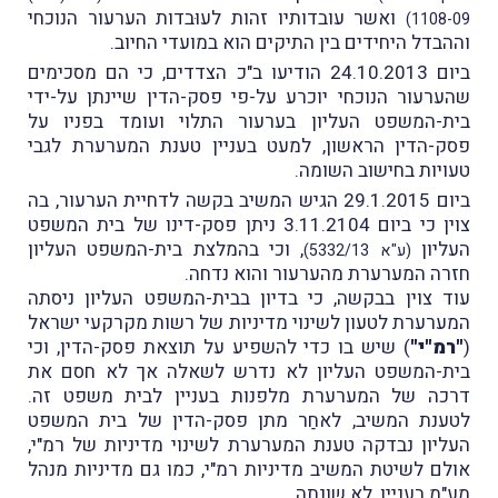
ואשר עובדותיו זהות לעוּבדות הערעור הנוכחי
1108-09)
וההבדל היחידים בין התיקים הוא במועדי החיוב.
ביום 24.10.2013 הודיעו ב"כ הצדדים, כי הם מסכימים
שהערעור הנוכחי יוכרע על-פי פסק-הדין שיינתן על-ידי
בית-המשפט העליון בערעור התלוי ועומד בפניו על
פסק-הדין הראשון, למעט בעניין טענת המערערת לגבי
טעויות בחישוב השומה.
ביום 29.1.2015 הגיש המשיב בקשה לדחיית הערעור, בה
צוין כי ביום 3.11.2104 ניתן פסק-דינו של בית המשפט
העליון
, וכי בהמלצת בית-המשפט העליון
(ע"א 5332/13)
חזרה המערערת מהערעור והוא נדחה.
עוד צוין בבקשה, כי בדיון בבית-המשפט העליון ניסתה
המערערת לטעון לשינוי מדיניות של רשות מקרקעי ישראל
(
"רמ"י"
) שיש בו כדי להשפיע על תוצאת פסק-הדין, וכי
בית-המשפט העליון לא נדרש לשאלה אך לא חסם את
דרכה של המערערת מלפנות בעניין לבית משפט זה.
לטענת המשיב, לאחַר מתן פסק-הדין של בית המשפט
העליון נבדקה טענת המערערת לשינוי מדיניות של רמ"י,
אולם לשיטת המשיב מדיניות רמ"י, כמו גם מדיניות מנהל
מע"מ בעניין, לא שונתה.