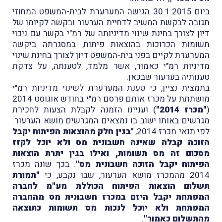
ביום 30.1.2015 הגישה המערערת לבית-המשפט המחוזי
תגובה לבקשת המשיב לדחיית הערעור ובקשה לקיומו של
דיון לצורך בחינת שינוי מדיניותה של רמ"י בקשר עם ניכוי
תשומות הכרוכות בהוצאות פיתוח, במסגרתה ביקשה
המערערת לקיים בפני בית-המשפט דיון לצורך בחינת שינוי
מדיניות רמ"י כאמור, אשר מלמד, לטענתה, על צדקת
טענותיה בערעור שבכאן.
בתמצית נציין, כי טענת המערערת לשינוי מדיניות רמ"י
מושתתת על מכרז אותם פרסם רמ"י בחודש אוגוסט 2014
(
"מכרז 2014"
) ועניינו הזמנה לקבלת הצעות לחכירת
מגרשים באותו ישוב בו נמצאים המגרשים מושא הערעור.
לפי תנאי מכרז 2014, "
בגין חלק מהוצאות הפיתוח יקבל
הזוכה קבלה שאינה חשבונית מס ולא יוכל לקזז
מסכום זה מס תשומות, ואילו בגין יתרת הוצאות
הפיתוח יקבל הזוכה חשבונית מס"
. בכך שוֹנה מכרז
2014 מהמכרז מושא הערעור, שבו נקבע, כי
"תמורת
תשלום הוצאות הפיתוח הכוללת מע"מ לחברה
המפתחת יקבל היזם במכרז חשבונית מס מהחברה
המפתחת ולא יוכל לנכות מס תשומות כתוצאה
מהתשלום כאמור"
.