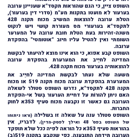
השופט ציין, כי הגם שהוראות תקסד"א שעניינן ערובה
בערעור לא מועטו בתקנות מע"מ (סדרי דין בערעור),
הטלת ערובה להוצאות המשיב מכוח תקנה 428
לתקסד"א בערעורי מס מעוררת קושי ויש לנקוט
משנה-זהירות בעת הטלת חובת ערובה על המערער
השומתי ואין להטיל עליו חיוב "אוטומטי" בהפקדת
ערובה.
השופט קבע אפוא, כי הוא אינו מוצא להיעתר לבקשת
המדינה לחיֵיב את המערערת בהפקדת ערובה
להוצאותיה בערעור מכוח תקנה 428.
משעה שלא נעתר לבקשת המדינה לחיֵיב את
המערערת בהפקדת ערובה מכוח תקנה 519 או מכוח
תקנה 428 לתקסד"א, נדרש השופט סטולר לשאלה
האם ניתן להורוֹת על דחיית הערעור בְּשל אי-הפקדת
הערובה גם כאשר זו נקבעה מכוח סעיף 353א לחוק
החברות.
השופט סטולר ענה על שאלה זו בשלילה
(וראו ניתוחו
. לדבריו, אין
של השופט בפס' 48 ואילך לפסק-הדין)
בהוראות סעיף 353א כל הוראה לפיה ככל שלא תופקד
הערובה תידחה התובענה, כפי שנקבע בתקנה 519(ב)