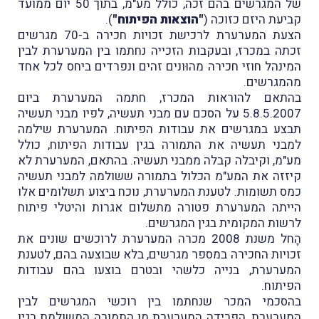
של המגרשים בהם זכה, כולל מע"מ, בתוך 50 יום ממועד
קביעת היזם כזוכה (
"הוצאות הפיתוח"
).
הצעת המערערת לרכישת זכויות חכירה ב-70 מגרשים
זכתה במכרז, ובעקבות הזכייה נחתמו בין המערערת לבין
המינהל חוזי חכירה מהוּונים זהים ונפרדים ביחס לכל אחד
מהמגרשים.
בהתאם להוראות המכרז, חתמה המערערת ביום
5.8.5.2007 על הסכם עם מבני תעשיה, לפיו מבני תעשיה
תבצע במגרשים את עבודות הפיתוח. המערערת שילמה
למבני תעשיה את התמורה בגין עבודות הפיתוח, כולל
מע"מ, וקיבלה קבלה ממבני תעשיה. בהתאם, המערערת לא
קיזזה את המע"מ הכלול בתמורה ששולמה למבני תעשיה
כמס תשומות. לטענת המערערת, נוכח ביצוע תשלומים אלו
הייתה המערערת פטורה מתשלום אגרות והיטלי פיתוח
לרשות המקומית בגין המגרשים.
הָחל משנת 2008 מכרה המערערת לרוכשים שונים את
זכויות החכירה במספר מגרשים, בלא שבוצעה בהם, לטענת
המערערת, בנייה כלשהי ובטרם בוצעו בהם עבודות
הפיתוח.
בהסכמי המכר שנחתמו בין רוכשי המגרשים לבין
המערערת, הִפרידה המערערת מן התמורה המשולמת בגין