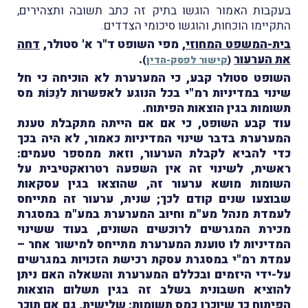
בעקבות האמור הוגשו בתיק זה כתב תשובה ותצהירים,
התקיימו הוכחות, והוגשו סיכומי הצדדים.
בית-המשפט המחוזי
, מפי השופט ד"ר א' סטולר,
דחה
את הערעור
.
(
קישור לפסק-הדין
)
השופט סטולר קבע, כי המערערת לא הוכיחה כי חל
שינוי במדיניות רמ"י בכל הנוגע לאפשרות לנַכּוֹת מס
תשומות בגין הוצאות הפיתוח.
עוד קבע השופט, כי אם אם הייתה מתקבלת טענת
המערערת בדבר שינוי המדיניות כאמור, לא היה בכך
כדי להביא לקבלת הערעור, וזאת ממספר טעמים:
ראשית, לשינוי זה אין השפעה רטרואקטיבית על
השומות מושא ערעור זה, שהוצאו בגין עסקאות
שבוצעו שנים קודם לכך; שנית, ערעור זה מתייחס
לעמדת מנהל מע"מ וחיוב המערערת במע"מ במסגרת
מכירת המגרשים לרוכשים השונים, בעוד ששינוי
המדיניות לו טוענת המערערת מתייחס למישור אחר –
עמדת רמ"י במסגרת עסקת רכישת הזכויות במגרשים
על-ידי היזמים ובכללם המערערת והשאלה האם ניתן
להוציא חשבונית בשלב זה בגין תשלום הוצאות
הפיתוח כך שיוכרו כמס תשומות; שלישית, גם אם תוכר