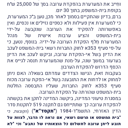
וחִייב את המערערת בהפקדת ערובה בסך של 25,000 ש"ח
בקופת בית-המשפט, בתוך 30 יום.
ברם, בדיון שהתקיים בסמוך לאחר מכן, טען ב
"כ המערערת,
כי למערערת אין פעילות ולא כספים נזילים או נכסים, ואין
באפשרותה להפקיד את הערובה שנקבעה על-ידי
בית-המשפט והציע ערבות אישית של מנהל
המערערת חֵלף הפקדת הערובה על-ידיה. בנוסף, נטען, כי
על-פי סעיף 353א לחוק החברות רשאי בית-המשפט לעכב
את הדיון בְּשל אי-הפקדת ערובה, וביקש לעכב את הדיון
בערעור במשך שנה, על-מנת שהמערערת תנסה לגייס את
הכסף הדרוש להפקדת הערבון.
בעקבות זאת, הגישו הצדדים עמדתם בשאלה האם ניתן
למחוק או לדחות את התובענה בְּשל אי-הפקת ערובה מכוח
סעיף 353א לחוק החברות, שעליו התבססה החלטת
בית-המשפט שהורתה על הפקדת הערובה.
במסגרת טיעוני המדינה, ביקשה המדינה לתקן את בקשתה
להפקדת ערובה כך שתתייחס גם לתקנה 519 לתקנות סדר
הדין האזרחי, התשמ"ד-1984 (
"תקסד"א"
)
(הקובעת, כי
"
בית המשפט או הרשם רשאי, אם נראה לו הדבר, לצוות על
תובע ליתן ערובה לתשלום כל הוצאותיו של נתבע" וכי "לא