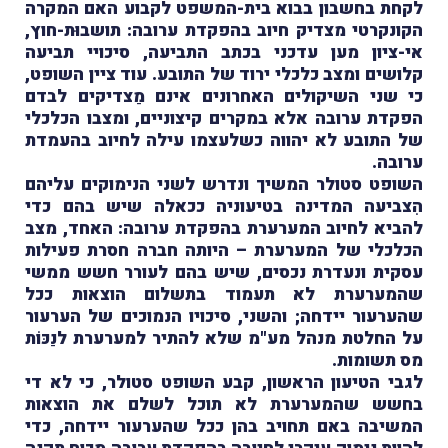
לקחת בחשבון בבוא בית-המשפט לקבוע האם המקרה
הקונקרטי מצדיק חיוב בהפקדת ערובה: תושבוּת-חוץ,
אי-ציון מען עדכני בכתב התביעה, סיכויי תביעה
קלושים ומצב כלכלי ירוד של התובע. עוד ציין השופט,
כי שני השיקולים האחרונים אינם מַצדיקים לבדם
הפקדת ערובה אלא במקרים קיצוניים, ומצבו הכלכלי
של התובע לא יהווה כשלעצמו עילה לחיוב בהעמדת
ערובה.
השופט סטולר המשיך ונדרש לשני הנימוקים עליהם
הִצביעה המדינה בטיעוניה ככאלה שיש בהם כדי
להביא לחיוב המערערת בהפקדת ערובה: האחד, מצב
הכלכלי של המערערת
– היותה חברה חסרת פעילות
עסקית ונעדרת נכסים, שיש בהם לעורר חשש ממשי
שהמערערת לא תעמוד בתשלום הוצאות ככל
שהערעור יידחה; והשני, סיכויו הנמוכים של הערעור
על החלטת מנהל מע"מ שלא להתיר למערערת לנַכּוֹת
מס תשומות.
לגבי הטיעון הראשון, קבע השופט סטולר, כי לא די
בחשש שהמערערת לא תוכל לשלם את הוצאות
המשיבה באם תחויב בהן ככל שהערעור יידחה, כדי