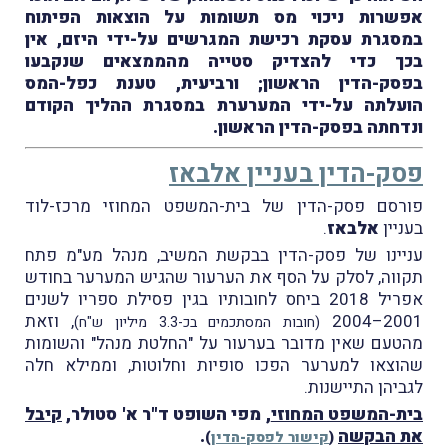
אפשרות ניכוי מס תשומות על הוצאות הפיתוח
במסגרת עסקת רכישת המגרשים על-ידי היזם, אין
בכך כדי להצדיק סטייה מהממצאים שנקבעו
בפסק-הדין הראשון; ורביעית, טענת כפל-המס
הועלתה על-ידי המערערת במסגרת ההליך הקודם
ונדחתה בפסק-הדין הראשון.
פסק-הדין בעניין אלבאז
פורסם פסק-הדין של בית-המשפט המחוזי מרכז-לוד
בעניין
אלבאז
.
עניינו של פסק-הדין בבקשת המשיב, מנהל מע"מ פתח
תקווה, לסלק על הסף את הערעור שהגיש המערער בחודש
אפריל 2018 ביחס לחובותיו בגין פסילת ספריו לשנים
2001–2004
, וזאת
(חובות המסתכמים בכ-3.3 מיליון ש"ח)
מהטעם שאין מדובר בערעור על "החלטת מנהל" והשומות
שהוצאו למערער הפכו סופיות וחלוטות, וממילא חלה
לגביהן התיישנות.
בית-המשפט המחוזי
, מפי השופט ד"ר א' סטולר,
קיבל
את הבקשה
.
(
קישור לפסק-הדין
)