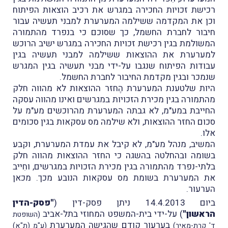
רכישת זכויות החכירה במגרש את רכיב הוצאות הפיתוח
וכן את המקדמה ששילמה המערערת למבני תעשיה עבור
חיבור לחברת החשמל, כך שסוכם כי בנפרד מהתמורה
המשולמת בגין רכישת זכויות החכירה במגרש ישיב הרוכש
למערערת את ההוצאות ששילמה למבני תעשיה בגין
עבודות הפיתוח שנגבו על-ידי מבני תעשיה בגין המגרש
שנמכר ובגין מקדמת החיבור לחברת החשמל.
היות שלטענת המערערת הֶחזר ההוצאות לא מהווה חלק
מהתמורה בגין מכירת הזכויות במגרשים ואינו מהווה עסקה
החייבת במע"מ, לא גבתה המערערת מהרוכשים מע"מ על
סכום החזר ההוצאות, ולא שילמה מס עסקאות בגין סכומים
אלו.
המשיב, מנהל מע"מ, לא קיבל את עמדת המערערת, וקבע
בשומה ובהחלטה בהשגה כי החזר ההוצאות מהווה חלק
בלתי-נפרד מהתמורה בגין מכירת הזכויות במגרשים, וחִייב
את המערערת בשומת מס עסקאות הנובע מכך. מכאן
הערעור.
ביום 14.4.2013 ניתן פסק-דין (
"פסק-הדין
הראשון"
) על-ידי בית-המשפט המחוזי בתל-אביב
(השופטת
בערעור קודם שהגישה המערערת
ד' קרת-מאיר)
(ע"מ (ת"א)