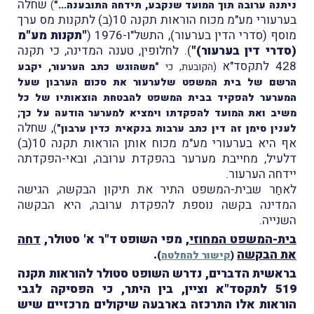
שחלה
ניתנה ערובה תוך המועד שנקבע, תידחה התובענה..."
)
בערעורי מע"מ מכוח הוראות תקנה 10(ב) לתקנות מס ערך
מוסף (סדרי הדין בערעור), התשל"ו-1976 (
"תקנות מע"מ
(סדרי דין בערעור)"
). לחלופין, טענה המדינה, כי תקנה
428 לתקסד"א
(הקובעת, כי
"
משהוגש כתב הערעור, יקבע
הרשם של בית המשפט שלערעור את סכום הערבון שעל
המערער להפקיד בבית המשפט להבטחת הוצאותיו של כל
משיב ואת המועד להפקדתו וימציא למערער הודעה על כך;
, שחלה
לענין סימן זה דין כתב ערבות בנקאית כדין ערבון"
)
אף היא בערעורי מע"מ מכוח אותן הוראות תקנה 10(ב)
דלעיל, מחייבת מערער בהפקדת ערובה, ובאי-הפקדתה
יידחה הערעור.
לאחַר שבית-המשפט התיר את תיקון הבקשה, הגישה
המדינה בקשה נוספת להפקדת ערובה, היא הבקשה
השנייה.
בית-המשפט המחוזי
, מפי השופט ד"ר א' סטולר,
דחה
את הבקשה
.
(
קישור להחלטה
)
בראשית הדברים, נדרש השופט סטולר להוראות תקנה
519 לתקסד"א וציין, בין היתר, כי
הפּסיקה לגבי
הוראות אלו התרכזה בארבעה שיקולים מרכזיים שיש