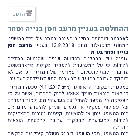
הדפס
ההחלטה בעניין מרעב חסן בנייה וסחר
לאחרונה פורסמה החלטה חשובה ביותר של בית-המשפט
המחוזי מרכז-לוד מיום 13.8.2018 בעניין
מרעב חסן
בנייה וסחר בע"מ
.
עניינה של ההחלטה בבקשה שנייה שהגישה המדינה
להורוֹת, כי על המערערת להפקיד בקופת בית-המשפט
ערובה הולמת לתשלום הוצאותיה של המדינה; וכי אם לא
תופקד הערובה במועד שקבע בית-המשפט יידחה הערעור.
במסגרת הבקשה הראשונה
, טענה המדינה,
(מיום 9.11.2017)
כי לאור הוראות סעיף 353א לחוק החברות, אשר על-פי
הפּסיקה אין מניעה להחילו גם בערעורי מס, ולאור היעדרם
של פעילות עסקית או נכסים שניתן להיפרע מהם אם
בית-המשפט ייתן צו להוצאות, קיימות נסיבות המצדיקות
להורוֹת למערערת להפקיד ערובה להבטחת הוצאות
המדינה.
בית-המשפט, מפי השופט ד"ר א' סטולר, קיבל את הבקשה