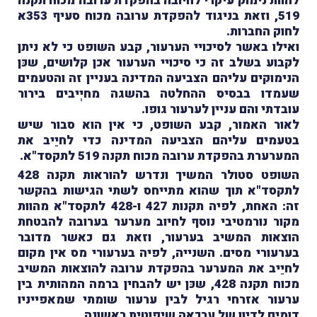
להוות נימוק עיקרי לחיובה בהפקדת ערובה מכוח תקנה
519, וזאת בניגוד להפקדת ערובה מכוח סעיף 353א
לחוק החברות.
ואילו באשר לסיכויי הערעור, קבע השופט כי לא ניתן
לקבוע בשלב זה כי סיכויי הערעור אכן קלושים, שכּן
הנימוקים עליהם הצביעה המדינה בעניין זה והטעמים
שעמדו בבסיס ההחלטה בהשגה מחיְיבים בירור
עובדתי והם עניין לערעור גופו.
לאור האמור, קבע השופט, כי אין הוא סבור שיש
בטעמים עליהם הצביעה המדינה כדי לחיֵיב את
המערערת בהפקדת ערובה מכוח תקנה 519 לתקסד"א.
השופט סטולר המשיך ונדרש להוראות תקנה 428
לתקסד"א תוך שהוא מתייחס לשתי הגישות בהקשר
זה: האחת, לפיה תקנות 427 ו-428 לתקסד"א מהוות
מקור נורמטיבי נוסף לחיוב מערער בערובה להבטחת
הוצאות המשיב בערעור, וזאת גם כאשר מדובר
בערעורי מסים. השנייה, לפיה בערעורי מס אין מקום
לחיֵיב את המערער בהפקדת ערובה להוצאות המשיב
מכוח תקנה 428, שכּן יש להבחין ברמה המהותית בין
ערעור אזרחי רגיל לבין ערעור שומתי שמאפייניו
דומים לדיון של ערכאה שיפוטית ראשונה.