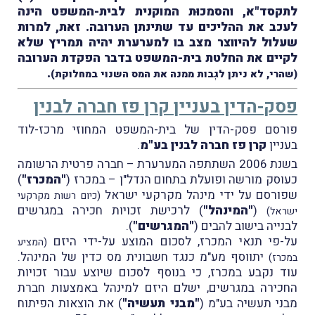
לתקסד"א, והסמכוּת המוקנית לבית-המשפט הינה
לעכב את ההליכים עד שתינתן הערובה. זאת, למרות
שעלול להיווצר מצב בו למערערת יהיה תמריץ שלא
לקיים את החלטת בית-המשפט בדבר הפקדת הערובה
.
(שהרי, לא ניתן לגְבות ממנה את המס השנוי במחלוקת)
פסק-הדין בעניין קרן פז חברה לבנין
פורסם פסק-הדין של בית-המשפט המחוזי מרכז-לוד
בעניין
קרן פז חברה לבנין בע"מ
.
בשנת 2006 השתתפה המערערת – חברה פרטית הרשומה
כעוסק מורשה ופועלת בתחום הנדל"ן – במכרז (
"המכרז"
)
שפורסם על ידי מינהל מקרקעי ישראל
(כיום רשות מקרקעי
(
"המינהל"
) לרכישת זכויות חכירה במגרשים
ישראל)
לבנייה בישוב להבים (
"המגרשים"
).
על-פי תנאי המכרז, לסכום המוצע על-ידי היזם
(המציע
יתווסף מע"מ כנגד חשבונית מס כדין של המינהל.
במכרז)
עוד נקבע במכרז, כי בנוסף לסכום שיוצע עבור זכויות
החכירה במגרשים, ישלם היזם למינהל באמצעות חברת
מבני תעשיה בע"מ (
"מבני תעשיה"
) את הוצאות הפיתוח