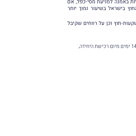
יות באמנה למניעת מסי-כפל, אם
וץ בישראל בשיעור נמוך יותר
שקעות-חוץ וכן על רווחים שקיבל
ב. תושב-החוץ הגיש למפיץ הצהרה לפי טופס 2408, על היותו תושב חוץ ועל זכאותו לפטור ממס, בתוך 14 ימים מיום רכישת היחידה,